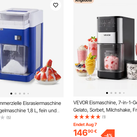
Angebote
VEVOR Eismaschine, 7-in-1-Ge
merzielle Eisrasiermaschine
Gelato, Sorbet, Milchshake, F
elmaschine 1,8 L, fein und
Yogurt & Light-Eiscreme,
(1)
t 300-W-Motor &
(5)
Hausgemachte Eismaschine mi
Endet Aug 7
lingen, gewerblicher
146
90
€
Knopf-Funktion zum Einrühre
 für Dessertladen
-
4
%