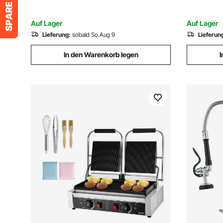
nur Kopf
Familientr
Auf Lager
Auf Lager
Lieferung:
sobald So.Aug 9
Lieferun
In den Warenkorb legen
I