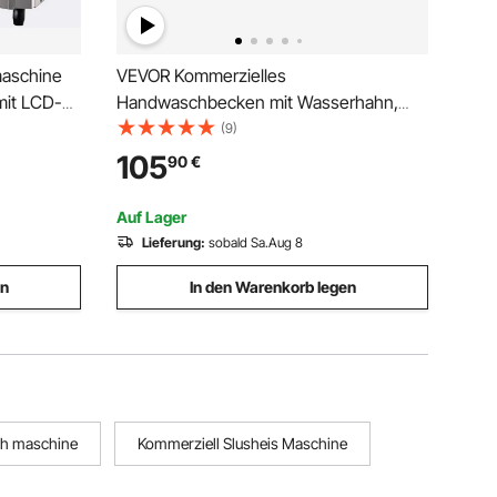
maschine
VEVOR Kommerzielles
mit LCD-
Handwaschbecken mit Wasserhahn,
ngen,
Kleines Handwaschbecken,
(9)
mie &
Wandmontage-Handwaschbecken für
105
90
€
Restaurant, Küche, Bar, Garage und
Haus, 432 x 381 x 330 mm
Auf Lager
Lieferung:
sobald Sa.Aug 8
en
In den Warenkorb legen
sh maschine
Kommerziell Slusheis Maschine