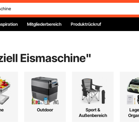
nspiration
Mitgliederbereich
Produktrückruf
iell Eismaschine
"
he
Outdoor
Sport &
Lage
Außenbereich
Organ