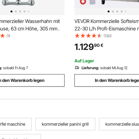
merzieller Wasserhahn mit
VEVOR Kommerzielle Softeis
ause, 63 cm Höhe, 305 mm
22-30 L/h Profi-Eismaschine 
uslauf, Wandmontage
Display, 3 Geschmacksrichtu
(1)
(130)
ülenhahn,
Desktop-Design für Gastrono
1.129
90
€
nstruktion mit Ausziehbarer
Gewerbe
r 1/2/3-Fach-Spüle
Auf Lager
g:
sobald Fr.Aug 7
Lieferung:
sobald Mi.Aug 12
n den Warenkorb legen
In den Warenkorb leg
rfel maschine
kommerzieller panini grill
kommerzielle slu