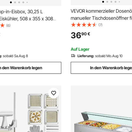
VEVOR kommerzieller Dosenöf
p-in-Eisbox, 30,25 L
manueller Tischdosenöffner 
Eiskühler, 508 x 355 x 308
bis zu 40 cm Höhe, höhenvers
(7)
zieller Eisbehälter mit
(6)
Konservenöffner mit Schraub
, Eingebaute
36
90
€
€
Tischklemme, Büchsenöffner 
rtruhe, Abflussrohr und
Restaurants Hotels
pfen im Lieferumfang
Auf Lager
g:
sobald Sa.Aug 8
Lieferung:
sobald Mo.Aug 10
n den Warenkorb legen
In den Warenkorb leg