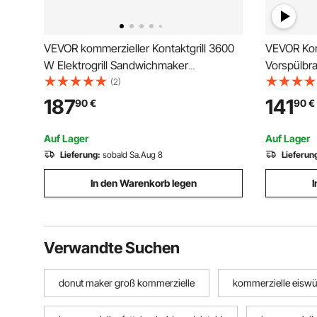
VEVOR kommerzieller Kontaktgrill 3600
VEVOR Kom
W Elektrogrill Sandwichmaker
Vorspülbr
(Doppelbackplatten) Panini Presse aus
Schwenka
(2)
Edelstahl mit Temperaturregelung, 48 x
Küchensp
187
141
90
€
90
€
23 cm gerillte Emailleplatte für
Messingko
Hamburger Steak Speck
Brause, fü
Auf Lager
Auf Lager
Lieferung:
sobald Sa.Aug 8
Lieferun
In den Warenkorb legen
I
Verwandte Suchen
donut maker groß kommerzielle
kommerzielle eiswü