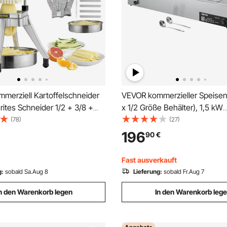
merziell Kartoffelschneider
VEVOR kommerzieller Speise
ites Schneider 1/2 + 3/8 +
x 1/2 Größe Behälter), 1,5 kW
6 Keile, Frittenschneider
elektrischer Wärmebehälter a
(78)
(27)
neider Zerkleinerer
Edelstahl mit Glasabdeckung 
196
90
€
idemaschine mit 6
Suppenkelle, Chafing Dishes S
gen, Edelstahl Zerhacker
Catering Restaurant Party
Fast ausverkauft
g:
sobald Sa.Aug 8
Lieferung:
sobald Fr.Aug 7
n den Warenkorb legen
In den Warenkorb leg