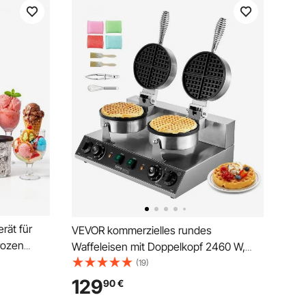
rät für
VEVOR kommerzielles rundes
rozen
Waffeleisen mit Doppelkopf 2460 W,
belgisches Waffeleisen mit
(19)
t Ein-
antihaftbeschichteten Backfläche,
129
90
€
n und
Temperatur- und Zeitregelung, für