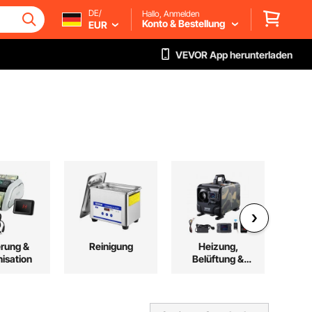
DE/
Hallo, Anmelden
Konto & Bestellung
EUR
VEVOR App herunterladen
rung &
Reinigung
Heizung,
Baum
isation
Belüftung &
Kühlung