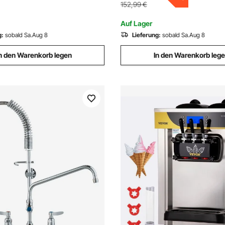
Nachdrehen, Glatte Cremige 
effen Restaurant, Blau
152,99
€
Auf Lager
g:
sobald Sa.Aug 8
Lieferung:
sobald Sa.Aug 8
n den Warenkorb legen
In den Warenkorb leg