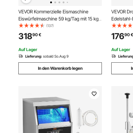
VEVOR Kommerzielle Eismaschine
VEVOR Dro
Eiswürfelmaschine 59 kg/Tag mit 15 kg
Edelstahl-
Speicher, Freistehender und unter der
mm Kommer
(137)
Theke Stehender Eiswürfelbereiter aus
Abdeckung
318
176
90
€
90
Edelstahl mit LED-Anzeige &
Eisspeiche
Selbstreinigung
Ablasssto
Auf Lager
Auf Lager
Enthalten
Lieferung:
sobald So.Aug 9
Lieferun
In den Warenkorb legen
I