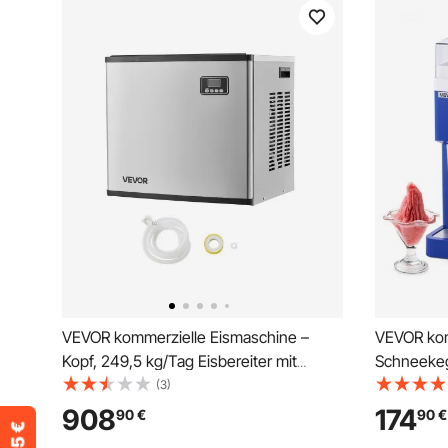
VEVOR kommerzielle Eismaschine –
VEVOR kom
Kopf, 249,5 kg/Tag Eisbereiter mit
Schneekeg
Selbstreinigung, zeitgesteuerter
fluffig mi
(3)
Eisherstellung, einstellbarer Dicke, für
Edelstahlk
908
174
90
€
90
€
Restaurants Bars Cafés und Hotels –
Eiscrusher