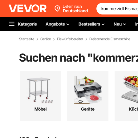
Liefern nach
Deutschland
Kategorie
Angebote
Bestsellers
Neu
I
Startseite
Geräte
Eiswürfelbereiter
Freistehende Eismaschine
Suchen nach "
kommerz
Möbel
Geräte
Küc