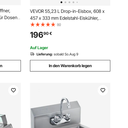
fner,
VEVOR 55,23 L Drop-in-Eisbox, 608 x
für Dosen
457 x 333 mm Edelstahl-Eiskühler,
tellbarer
Kommerzieller Eisbehälter mit
(6)
en &
Schiebedeckel, Eingebaute
196
90
€
für
Eisspeichertruhe, Abflussrohr &
Ablassstopfen im Lieferumfang
Auf Lager
Enthalten
Lieferung:
sobald So.Aug 9
en
In den Warenkorb legen