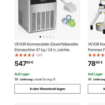
VEVOR Kommerzieller Eiswürfelbereiter
VEVOR Kom
Eismaschine 47 kg / 24 h, Leichte
Pommes Fr
Würfeleismaschine 15 kg
1/4 Zoll + 
(137)
Eisspeicherkapazität 50 Stk. Eiswürfel,
Gemüsesch
547
78
90
€
90
€
Edelstahl Eiswürfelbereiter inkl.
Obstschne
Wasserfilter & Eisschaufel
Ersatzklin
Auf Lager
Auf Lager
Lieferung:
sobald Do.Aug 13
Lieferun
In den Warenkorb legen
I