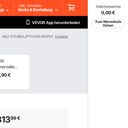
/
Hallo, Anmelden
Zwischensumme
Konto & Bestellung
UR
0,00
€
Zum Warenkorb
VEVOR App herunterladen
Gehen
SKU: SYDJBQLJPTYLEN3J9001V2
Kopieren
OR
erzielle
hy-Maschine,
,90
€
assen
elschüssel
h Ice Maschine,
 220V,
tahl Margarita
thie Frozen
 Maker, Slushie
313
99
€
hine für
rmärkte,