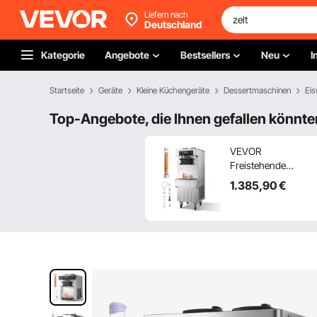
Liefern nach
Deutschland
Kategorie
Angebote
Bestsellers
Neu
I
Startseite
Geräte
Kleine Küchengeräte
Dessertmaschinen
Eis
Top-Angebote, die Ihnen gefallen könnte
VEVOR
Freistehende
Softeismaschine
1.385
,90
€
20-28 L/h,
Speiseeisbereiter
2200 W,
Gewerbliche
Eiscrememaschine
mit 3 Aromen & 2 x
6-Liter-Behältern &
Vorkühlung &
Warnfunktion bei