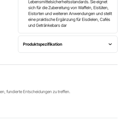
Lebensmittelsicherheitsstandards. Sie eignet
sich für die Zubereitung von Waffeln, Eistüten,
Eistorten und weiteren Anwendungen und stellt
eine praktische Ergänzung für Eisdielen, Cafés
und Getränkebars dar
Produktspezifikation
Geschmacksauswahl
Artikelmodellnummer
Typ
3
YKF-
Arbeitspla
Geschma
8218T
tte
cksrichtun
gen
ren, fundierte Entscheidungen zu treffen.
Abgabetemperatur
Behälterkühlung
Gesamtleistung
max. -4,5
(Frischhaltung)
2200 W
°C
Ja
Alle Spezifikationen anzeigen