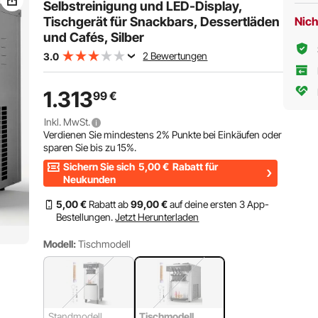
Cafés
Selbstreinigung und LED-Display,
Bars
Tischgerät für Snackbars, Dessertläden
Nich
und Cafés, Silber
2 Bewertungen
3.0
1.313
99
€
Inkl. MwSt.
Verdienen Sie mindestens
2%
Punkte bei Einkäufen oder
sparen Sie bis zu
15%
.
Sichern Sie sich
5,00
€
Rabatt für
Neukunden
5
,00
€
Rabatt ab
99
,00
€
auf deine ersten 3 App-
Bestellungen.
Jetzt Herunterladen
Modell:
Tischmodell
Standmodell
Tischmodell