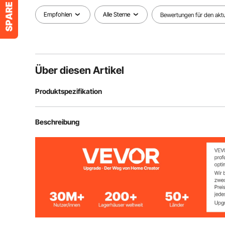
Empfohlen
Alle Sterne
Bewertungen für den aktue
Über diesen Artikel
Produktspezifikation
Artikelmodellnummer
YKF-8218T
Beschreibung
Typ
Arbeitsplatte
Geschmacksauswahl
3 Geschmacks
Gesamtleistung
2200 W