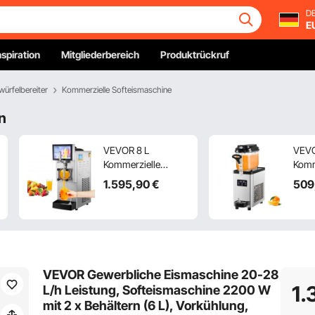
DE
E
nspiration
Mitgliederbereich
Produktrückruf
würfelbereiter
Kommerzielle Softeismaschine
n
VEVOR 8 L
VEV
Kommerzielle
Komm
Slusheis Maschine,
Slus
1.595
,90
€
509
Slushgerät mit
6L T
17~23 L/Std. Slush
Einz
Slushy Maschine,
Slus
1200 W Slush Maker
300W
Maschine 54 kg
Edels
Slush Eismaschine
Smoo
VEVOR Gewerbliche Eismaschine 20-28
Edelstahl Slushy
Drink
1.
L/h Leistung, Softeismaschine 2200 W
Maschine 635 ×
Masc
mit 2 x Behältern (6 L), Vorkühlung,
290 × 860 mm
Supe