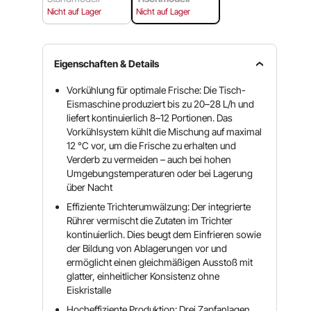
Nicht auf Lager
Nicht auf Lager
Eigenschaften & Details
Vorkühlung für optimale Frische: Die Tisch-
Eismaschine produziert bis zu 20–28 L/h und
liefert kontinuierlich 8–12 Portionen. Das
Vorkühlsystem kühlt die Mischung auf maximal
12 °C vor, um die Frische zu erhalten und
Verderb zu vermeiden – auch bei hohen
Umgebungstemperaturen oder bei Lagerung
über Nacht
Effiziente Trichterumwälzung: Der integrierte
Rührer vermischt die Zutaten im Trichter
kontinuierlich. Dies beugt dem Einfrieren sowie
der Bildung von Ablagerungen vor und
ermöglicht einen gleichmäßigen Ausstoß mit
glatter, einheitlicher Konsistenz ohne
Eiskristalle
Hocheffiziente Produktion: Drei Zapfanlagen