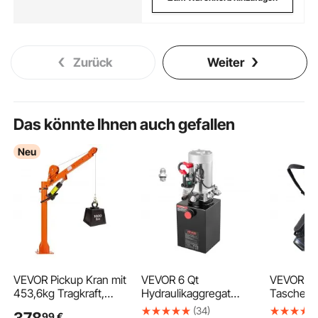
Zurück
Weiter
Das könnte Ihnen auch gefallen
Neu
VEVOR Pickup Kran mit
VEVOR 6 Qt
VEVOR Go
453,6kg Tragkraft,
Hydraulikaggregat
Tasche m
Manueller Ladekran
einfachwirkende
Organizer
(34)
378
99
€