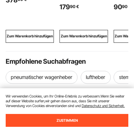
Inkl. Handwinde & 8t
Kippanhängerpumpe,
oben, 35 Z
179
90
90
€
90
€
Hydraulikpumpe,
maximaler
Taschen,
Hebekran mit
Öffnungsdruck 22 MPa
Cart-Tasc
Teleskopausleger &
und Fördermenge 3,4
Ständer, 
360° Drehkranz,
L/min, 12 V DC
Golftasch
Hebezeug aus
Hydraulikpumpe mit
und Staub
Kohlenstoffstahl für
Metallbehälter für
und abn
Zum Warenkorb hinzufügen
Zum Warenkorb hinzufügen
Zum Warenk
Pick-up LKW Anhänger
Kippanhänger Schwarz
Doppelgu
und Frau
Weiß
Empfohlene Suchabfragen
pneumatischer wagenheber
luftheber
stemp
Wir verwenden Cookies, um Ihr Online-Erlebnis zu verbessern.Wenn Sie weiter
auf dieser Website surfen,wir gehen davon aus, dass Sie mit unserer
Verwendung von Cookies einverstanden sind und
Datenschutz und Sicherheit.
ZUSTIMMEN
Melden Sie sich für unseren Newsletter an.