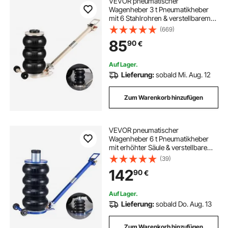
VEVOR pneumatischer
Wagenheber 3 t Pneumatikheber
mit 6 Stahlrohren & verstellbarem
Griff, 140–450 mm Hubhöhe,
(669)
schnelles Anheben,
85
90
€
Druckluftwagenheber Luftheber für
Pkw SUVs Pickups
Auf Lager.
Lieferung:
sobald Mi. Aug. 12
Zum Warenkorb hinzufügen
VEVOR pneumatischer
Wagenheber 6 t Pneumatikheber
mit erhöhter Säule & verstellbarem
Griff & dicker Gummiauflage, 170–
(39)
583 mm Hubhöhe, schnelles
142
90
€
Anheben, Druckluftwagenheber für
Pkw SUVs Pickups
Auf Lager.
Lieferung:
sobald Do. Aug. 13
Zum Warenkorb hinzufügen