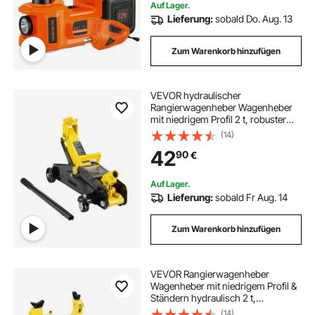
Auf Lager.
Lieferung:
sobald Do. Aug. 13
Zum Warenkorb hinzufügen
VEVOR hydraulischer
Rangierwagenheber Wagenheber
mit niedrigem Profil 2 t, robuster
hydraulischer Wagenheber aus
(14)
Eisen hydraulischer Wagenheber
42
90
€
mit Einzelkolben-
Schnellhubpumpe, gelb 125,2-335
mm
Auf Lager.
Lieferung:
sobald Fr Aug. 14
Zum Warenkorb hinzufügen
VEVOR Rangierwagenheber
Wagenheber mit niedrigem Profil &
Ständern hydraulisch 2 t,
Einzelkolben-Schnellhubpumpe,
(14)