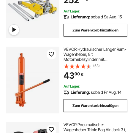
252
Schnellhubpumpe, gelb 93-465
mm
Auf Lager.
hydraulische rangierwagenheber
Lieferung:
sobald Sa Aug. 15
Zum Warenkorb hinzufügen
hydraulische presszange crimpzange
federspanner kfz hydraulisch
VEVOR Hydraulischer Langer Ram-
Wagenheber, 8 t
Motorhebezylinder mit
Doppelkolbenpumpe & Gabelbasis,
hydraulische manometer tester
(53)
Hydraulischer Auto-Flaschenheber
43
90
€
für Motorhebebühnen,
Garagen-/Ladenkrane, Bauernhof
usw.
Auf Lager.
Lieferung:
sobald Fr Aug. 14
Zum Warenkorb hinzufügen
VEVOR Pneumatischer
Wagenheber Triple Bag Air Jack 3 t,