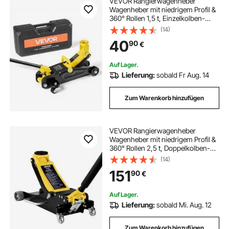
VEVOR Rangierwagenheber
Wagenheber mit niedrigem Profil &
360° Rollen 1,5 t, Einzelkolben-
Schnellhubpumpe, 13-31 cm
(14)
Hubhöhe, hydraulische
40
90
€
Wagenheber für Sportwagen,
Limousinen Gelb + Schwarz
Auf Lager.
Lieferung:
sobald Fr Aug. 14
Zum Warenkorb hinzufügen
VEVOR Rangierwagenheber
Wagenheber mit niedrigem Profil &
360° Rollen 2,5 t, Doppelkolben-
Schnellhubpumpe, 95–475 mm
(14)
Hubhöhe, hydraulische
151
90
€
Wagenheber für kompakte SUVs
Gelb + Schwarz
Auf Lager.
Lieferung:
sobald Mi. Aug. 12
Zum Warenkorb hinzufügen