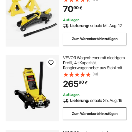
13-31 cm Hubhöhe, hydraulische
70
90
€
Wagenheber für kompakte SUVs
Gelb + Schwarz
Auf Lager.
Lieferung:
sobald Mi. Aug. 12
Zum Warenkorb hinzufügen
VEVOR Wagenheber mit niedrigem
Profil, 4 t Kapazität,
Rangierwagenheber aus Stahl mit
Doppelkolben-Schnellhubpumpe,
(41)
hydraulische Wagenheber für
265
90
€
sportliche Mehrzweckfahrzeuge,
Hubbereich 100-545 mm
Auf Lager.
Lieferung:
sobald So. Aug. 16
Zum Warenkorb hinzufügen