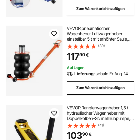
Zum Warenkorb hinzufügen
VEVOR pneumatischer
Wagenheber Luftwagenheber
einstellbar 5 t mit erhöhter Säule,
leicht anzuhebender und
(39)
platzsparender Wagenheber mit
117
90
€
dicker Gummiauflage & langem
Griff, für Limousine SUV Pickup
Auf Lager.
Lieferung:
sobald Fr Aug. 14
Zum Warenkorb hinzufügen
VEVOR Rangierwagenheber 1,5 t
hydraulischer Wagenheber mit
Doppelkolben-Schnellhubpumpe,
80-365 mm Autoheber aus
(41)
Aluminium & Stahl, 99 mm
103
90
€
Tablettdurchmesser Wagenheber
für Geländewagen & Werkstatt