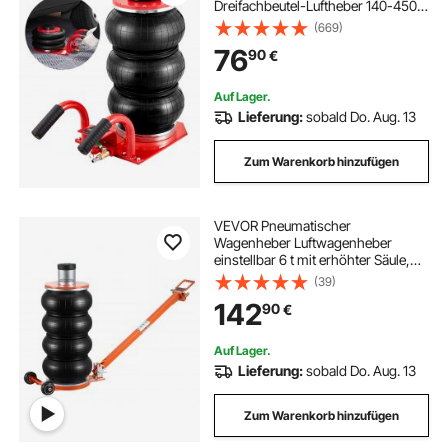
Dreifachbeutel-Luftheber 140-450
mm Hubhöhe Airbag-
(669)
Luftwagenheber, 5 Minuten Hub
76
90
€
Luftheber mit kurzem Griff,
Wagenheber Rot Arbeitssparend
Auf Lager.
Lieferung:
sobald Do. Aug. 13
Zum Warenkorb hinzufügen
VEVOR Pneumatischer
Wagenheber Luftwagenheber
einstellbar 6 t mit erhöhter Säule,
leicht anzuhebender und
(39)
platzsparender Wagenheber mit
142
90
€
dicker Gummiauflage & langem
Griff, für Limousine SUV Pickup
Auf Lager.
Lieferung:
sobald Do. Aug. 13
Zum Warenkorb hinzufügen