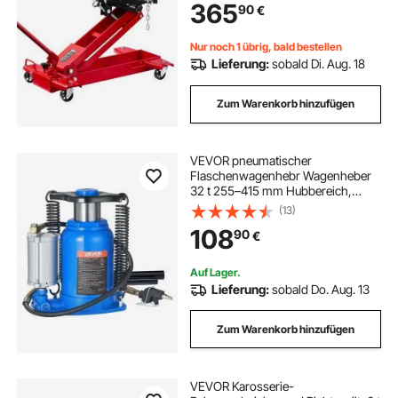
365
90
€
Hebebühne für Garage / Werkstatt
Rot
Nur noch 1 übrig, bald bestellen
Lieferung:
sobald Di. Aug. 18
Zum Warenkorb hinzufügen
VEVOR pneumatischer
Flaschenwagenhebr Wagenheber
32 t 255–415 mm Hubbereich,
lufthydraulischer/manueller
(13)
Stempelwagenheber Wagenheber
108
90
€
mit Pumpe für SUV Pickup Lkw
Wohnmobil Autoreparatur blau
Auf Lager.
Lieferung:
sobald Do. Aug. 13
Zum Warenkorb hinzufügen
VEVOR Karosserie-