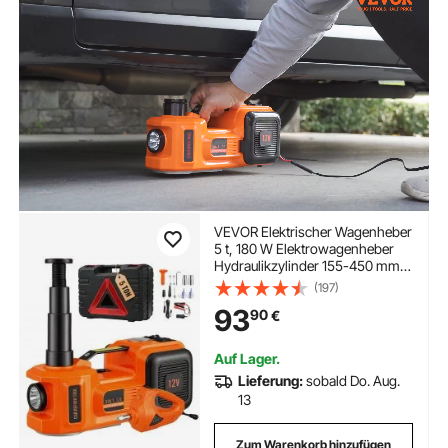
VEVOR Elektrischer Wagenheber
5 t, 180 W Elektrowagenheber
Hydraulikzylinder 155-450 mm,
Hydraulik-Handpumpe
(197)
Wagenheber mit
93
90
€
Schlagschrauber
Werkzeugkasten Netzkabel für
Autos SUVs
Auf Lager.
Lieferung:
sobald Do. Aug.
13
Zum Warenkorb hinzufügen