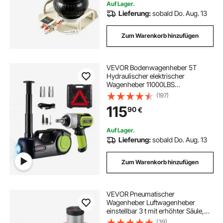
Auf Lager.
Lieferung:
sobald Do. Aug. 13
Zum Warenkorb hinzufügen
VEVOR Bodenwagenheber 5T
Hydraulischer elektrischer
Wagenheber 11000LBS
Tragfähigkeit, Dc 12 V
(197)
automatischer Wagenheber,155-
115
90
€
420 mm Hydraulik
Auf Lager.
Lieferung:
sobald Do. Aug. 13
Zum Warenkorb hinzufügen
VEVOR Pneumatischer
Wagenheber Luftwagenheber
einstellbar 3 t mit erhöhter Säule,
leicht anzuhebender und
(39)