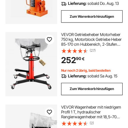
Lieferung:
sobald Do. Aug. 13
Zum Warenkorb hinzufügen
VEVOR Getriebeheber Motorheber
750 kg, Motorblock Getriebe Heber
85-170 cm Hubbereich, 2-Stufen
Faulenzer hydraulischer
(27)
Wagenheber kfz Heber Motorblock
252
90
€
Motorheber Autowerkstätten
Autogetrieben, Rot
Nur noch 2 übrig, bald bestellen
Lieferung:
sobald Sa Aug. 15
Zum Warenkorb hinzufügen
VEVOR Wagenheber mit niedrigem
Profil 1 T, hydraulischer
Rangierwagenheber mit 18,5–70
cm Hubhöhe & flexiblen 360°-
(2)
Schwenkrädern, Hochleistungs-