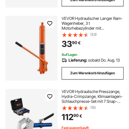
VEVOR Hydraulischer Langer Ram-
Wagenheber, 3 t
Motorhebezylinder mit
Einzelkolbenpumpe & Flacher
(53)
Basis, Hydraulischer Auto-
33
90
€
Flaschenheber für
Motorhebebühnen,
Garagen-/Ladenkrane, Bauernhof
Auf Lager.
usw.
Lieferung:
sobald Do. Aug. 13
Zum Warenkorb hinzufügen
VEVOR Hydraulische Presszange,
Hydra-Crimpzange, Klimaanlagen-
Schlauchpresse-Set mit 7 Snap-
On-Einsätzen, Schlauch-
(15)
Crimpwerkzeug für Kfz- &
112
90
€
Klimaanlagenreparaturen – inkl.
Koffer
Fast ausverkauft