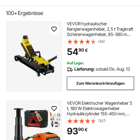
100+
Ergebnisse
VEVOR hydraulischer
Rangierwagenheber, 2,5 t Tragkraft
Scherenwagenheber, 85-380 mm
Höhenbereich hydraulischer
(46)
Wagenheber Einzelkolben Heber,
54
90
€
Autoheber für Familienautos,
Lastwagen, SUVs
Auf Lager.
Lieferung:
sobald Do. Aug. 13
Zum Warenkorb hinzufügen
VEVOR Elektrischer Wagenheber 5
t, 180 W Elektrowagenheber
Hydraulikzylinder 155-450 mm,
Hydraulik-Handpumpe
(197)
Wagenheber mit Schlagschrauber
93
90
€
Werkzeugkasten Netzkabel für
Autos SUVs