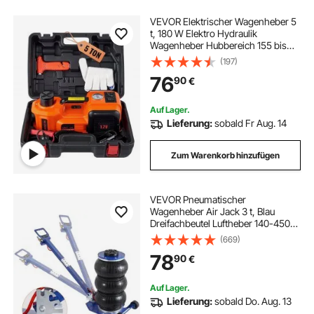
VEVOR Elektrischer Wagenheber 5
t, 180 W Elektro Hydraulik
Wagenheber Hubbereich 155 bis
450 mm Hydraulischer Heber für
(197)
Autos und SUVs inklusive
76
90
€
Batterieclip sowie Werkzeugkasten
und Netzkabel
Auf Lager.
Lieferung:
sobald Fr Aug. 14
Zum Warenkorb hinzufügen
VEVOR Pneumatischer
Wagenheber Air Jack 3 t, Blau
Dreifachbeutel Luftheber 140-450
mm Hubhöhe Sack
(669)
Luftwagenheber, 5 Minuten Hub
78
90
€
Luftheber Wagenheberheber
Wagenheber für SUV, Lkw Blau
Auf Lager.
Lieferung:
sobald Do. Aug. 13