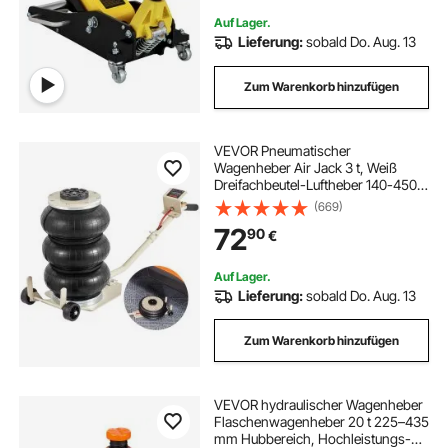
Auf Lager.
Lieferung:
sobald Do. Aug. 13
Zum Warenkorb hinzufügen
VEVOR Pneumatischer
Wagenheber Air Jack 3 t, Weiß
Dreifachbeutel-Luftheber 140-450
mm Hubhöhe Airbag
(669)
Luftwagenheber mit langem Griff, 5
72
90
€
Minuten Hub Luftheber
Wagenheber für SUV, Lkw, Pkw
usw.
Auf Lager.
Lieferung:
sobald Do. Aug. 13
Zum Warenkorb hinzufügen
VEVOR hydraulischer Wagenheber
Flaschenwagenheber 20 t 225–435
mm Hubbereich, Hochleistungs-