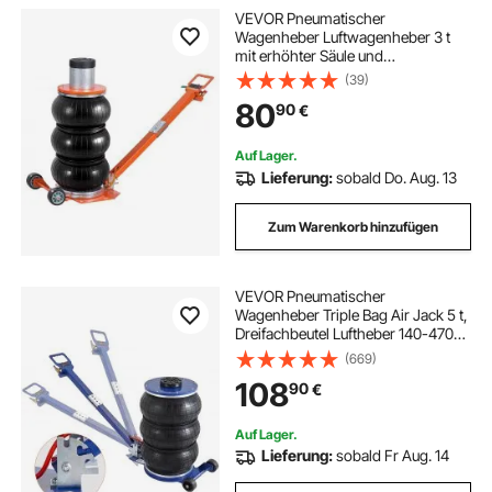
VEVOR Pneumatischer
Wagenheber Luftwagenheber 3 t
mit erhöhter Säule und
verstellbarem Griff, leicht
(39)
anzuhebender und platzsparender
80
90
€
Wagenheber mit dicker
Gummiauflage, für Limousine SUV
Pickup
Auf Lager.
Lieferung:
sobald Do. Aug. 13
Zum Warenkorb hinzufügen
VEVOR Pneumatischer
Wagenheber Triple Bag Air Jack 5 t,
Dreifachbeutel Luftheber 140-470
mm Hubhöhe Sack
(669)
Luftwagenheber, 5 Minuten Hub
108
90
€
Luftheber Wagenheberheber
Wagenheber Einstellbar Rot
Auf Lager.
Lieferung:
sobald Fr Aug. 14