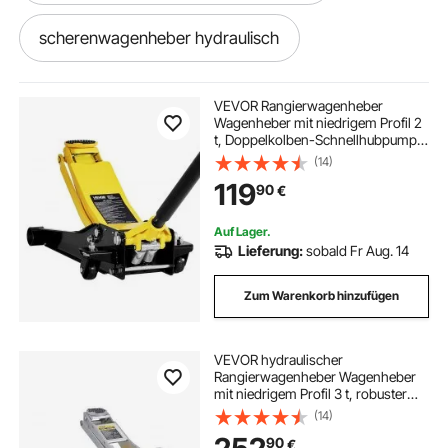
scherenwagenheber hydraulisch
hydraulischer scherenwagenheber
VEVOR Rangierwagenheber
Wagenheber mit niedrigem Profil 2
t, Doppelkolben-Schnellhubpumpe,
kleiner hydraulischer heber
75-505 mm Hubbereich,
(14)
hydraulische Wagenheber für
119
90
€
Sportwagen, Limousinen
Rennwagenheber
kfz heber hydraulisch
hydraulischer heber
Auf Lager.
Lieferung:
sobald Fr Aug. 14
hydraulischer stempelwagenheber
Zum Warenkorb hinzufügen
stempelwagenheber hydraulisch
VEVOR hydraulischer
Rangierwagenheber Wagenheber
hydraulischer rangierwagenheber
mit niedrigem Profil 3 t, robuster
hydraulischer Wagenheber aus
(14)
Aluminium hydraulischer
rangierwagenheber hydraulisch
90
€
Wagenheber mit Doppelkolben-