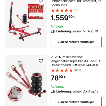
Rahmenabzieher und Richtgerät, 6 t
Spannungs-
Karosseriereparaturausrüstung mit
(7)
3 t Airbag-Wagenheber und 45
1.559
90
€
MPa Hydraulik Fußpumpe, inkl. 16
Richtwerkzeugen, für
Autowerkstätten
Auf Lager.
Lieferung:
sobald Mi. Aug. 19
Zum Warenkorb hinzufügen
VEVOR Pneumatischer
Wagenheber Triple Bag Air Jack 3 t,
Dreifachbeutel Luftheber 140-450
mm Hubhöhe Airbag
(669)
Luftwagenheber, 3-5 s Hub
78
90
€
Luftheber mit langem Griff,
Wagenheberreparatur Pkw, Lkw
Auf Lager.
Lieferung:
sobald Do. Aug. 13
Zum Warenkorb hinzufügen