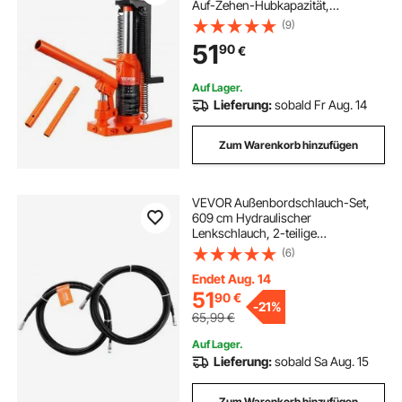
Auf-Zehen-Hubkapazität,
Maschinenwagenheber, 20-135
(9)
mm Zehenhöhe, 227-340 mm
51
90
€
Oberhöhe, Lufthydraulischer
Klauenwagenheber
Auf Lager.
Lieferung:
sobald Fr Aug. 14
Zum Warenkorb hinzufügen
VEVOR Außenbordschlauch-Set,
609 cm Hydraulischer
Lenkschlauch, 2-teilige
Auslaufsichere TPEE-Hydraulik-
(6)
Bootsschläuche, Kompatibel mit
dem Hydraulischen Marine-
Endet Aug. 14
Außenbord-Lenkbootsystem bis zu
51
90
€
-
21%
300 PS
65,99
€
Auf Lager.
Lieferung:
sobald Sa Aug. 15
Zum Warenkorb hinzufügen