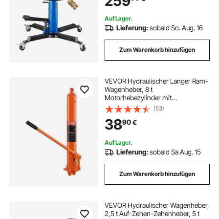
259
Autogetrieben, Blau
Auf Lager.
Lieferung:
sobald So. Aug. 16
Zum Warenkorb hinzufügen
VEVOR Hydraulischer Langer Ram-
Wagenheber, 8 t
Motorhebezylinder mit
Einzelkolbenpumpe & Flacher
(53)
Basis, Hydraulischer Auto-
38
90
€
Flaschenheber für
Motorhebebühnen,
Garagen-/Ladenkrane, Bauernhof
Auf Lager.
usw.
Lieferung:
sobald Sa Aug. 15
Zum Warenkorb hinzufügen
VEVOR Hydraulischer Wagenheber,
2,5 t Auf-Zehen-Zehenheber, 5 t