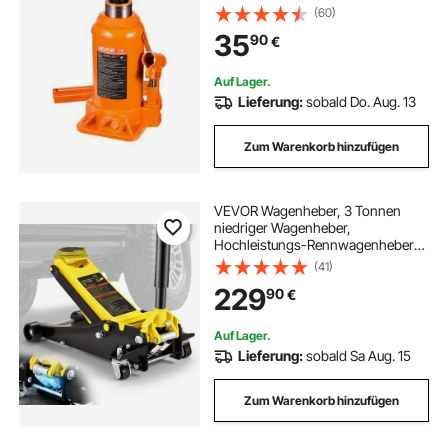
Stempelwagenheber für Auto SUV
(60)
Pickup Autoreparatur Hauslift
35
90
€
landwirtschaftliche Geräte, Orange
Auf Lager.
Lieferung:
sobald Do. Aug. 13
Zum Warenkorb hinzufügen
VEVOR Wagenheber, 3 Tonnen
niedriger Wagenheber,
Hochleistungs-Rennwagenheber
aus Stahl mit Doppelkolben-
(41)
Schnellhubpumpe, Hubbereich des
229
90
€
Wagenhebers 3,35"-19,69
Auf Lager.
Lieferung:
sobald Sa Aug. 15
Zum Warenkorb hinzufügen