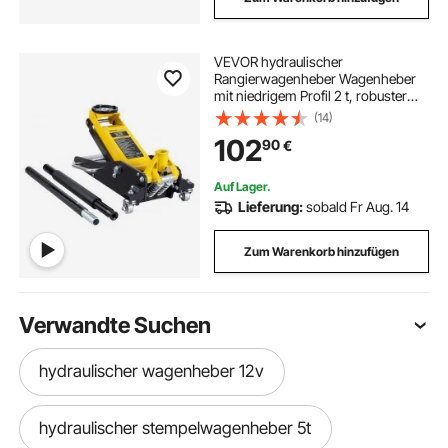
VEVOR hydraulischer
Rangierwagenheber Wagenheber
mit niedrigem Profil 2 t, robuster
hydraulischer Wagenheber aus
(14)
Aluminium hydraulischer
102
90
€
Wagenheber mit Doppelkolben-
Schnellhubpumpe, gelb
Auf Lager.
Lieferung:
sobald Fr Aug. 14
Zum Warenkorb hinzufügen
Verwandte Suchen
hydraulischer wagenheber 12v
hydraulischer stempelwagenheber 5t