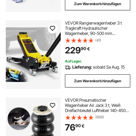
Zum Warenkorb hinzufügen
VEVOR Rangierwagenheber 3 t
Tragkraft Hydraulischer
Wagenheber, 90-500 mm
Autoheber aus Aluminium & Stahl,
(41)
Heber Ständer 99 mm
229
90
€
Durchmesser, Scherenwagenheber
für SUVs Geländewagen Werkstatt
Auf Lager.
Lieferung:
sobald Sa Aug. 15
Zum Warenkorb hinzufügen
VEVOR Pneumatischer
Wagenheber Air Jack 3 t, Weiß
Dreifachbeutel Luftheber 140-450
mm Hubhöhe Sack
(669)
Luftwagenheber, 5 Minuten Hub
76
90
€
Luftheber Wagenheberheber
Wagenheber für SUV, Lkw, Bus usw.