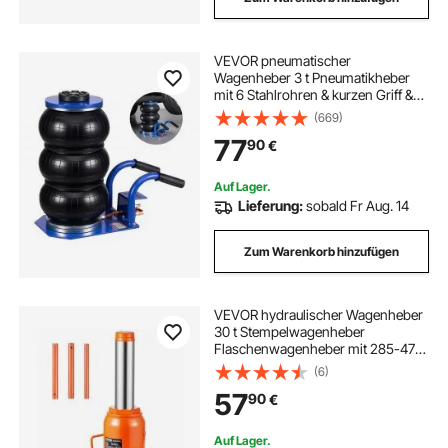
VEVOR pneumatischer
Wagenheber 3 t Pneumatikheber
mit 6 Stahlrohren & kurzen Griff &
Dreifachbeuteln, 45 cm max.
(669)
Hubhöhe, schnelles Anheben,
77
90
€
Druckluftwagenheber für Pkw SUVs
Pickups Werkstatt
Auf Lager.
Lieferung:
sobald Fr Aug. 14
Zum Warenkorb hinzufügen
VEVOR hydraulischer Wagenheber
30 t Stempelwagenheber
Flaschenwagenheber mit 285-475
mm Hubbereich und 3-teiligem
(6)
langem Griff, für Auto Pickup Lkw
57
90
€
Wohnmobil Autoreparatur
Industrietechnik
Auf Lager.