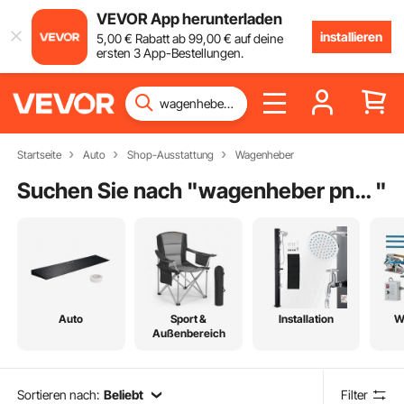
VEVOR App herunterladen
installieren
5
,00
€
Rabatt ab
99
,00
€
auf deine
ersten 3 App-Bestellungen.
Startseite
Auto
Shop-Ausstattung
Wagenheber
Suchen Sie nach "
wagenheber pneumatisch hydraulisch
"
Auto
Sport &
Installation
W
Außenbereich
Sortieren nach:
Beliebt
Filter