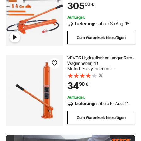
305
90
€
Elektrostatisches Pulversprühen
Hydraulikzylinder Autoreparatur
Auf Lager.
Lieferung:
sobald Sa Aug. 15
Zum Warenkorb hinzufügen
VEVOR Hydraulischer Langer Ram-
Wagenheber, 4 t
Motorhebezylinder mit
Einzelkolbenpumpe & Flacher
(6)
Basis, Hydraulischer Auto-
34
90
€
Flaschenheber für
Motorhebebühnen,
Garagen-/Ladenkrane, Bauernhof
Auf Lager.
usw
Lieferung:
sobald Fr Aug. 14
Zum Warenkorb hinzufügen