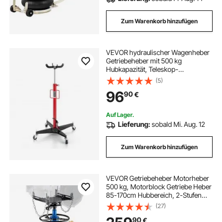
Zum Warenkorb hinzufügen
VEVOR hydraulischer Wagenheber
Getriebeheber mit 500 kg
Hubkapazität, Teleskop-
Getriebeheber mit Pedal, 360°-
(5)
Schwenkrad, 112-187 cm Hubhöhe,
96
90
€
Hebezeug für Garage / Werkstatt
Rot + Schwarz
Auf Lager.
Lieferung:
sobald Mi. Aug. 12
Zum Warenkorb hinzufügen
VEVOR Getriebeheber Motorheber
500 kg, Motorblock Getriebe Heber
85-170cm Hubbereich, 2-Stufen
Faulenzer Hydraulischer
(27)
Wagenheber Kfz Heber Motorblock
90
€
Motorheber Autowerkstätten