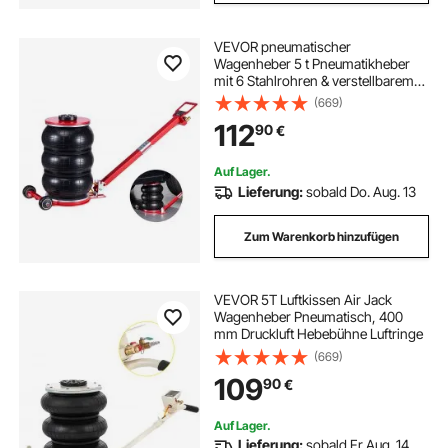
VEVOR pneumatischer
Wagenheber 5 t Pneumatikheber
mit 6 Stahlrohren & verstellbarem
langem Griff, 140–464 mm
(669)
Hubhöhe, schnelles Anheben,
112
90
€
Druckluftwagenheber Luftheber für
Pkw SUVs Pickups
Auf Lager.
Lieferung:
sobald Do. Aug. 13
Zum Warenkorb hinzufügen
VEVOR 5T Luftkissen Air Jack
Wagenheber Pneumatisch, 400
mm Druckluft Hebebühne Luftringe
(669)
109
90
€
Auf Lager.
Lieferung:
sobald Fr Aug. 14