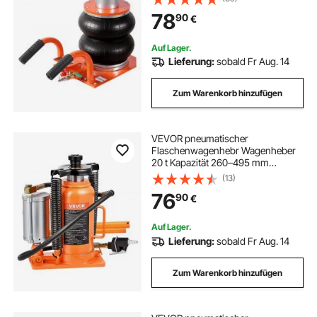
platzsparender Wagenheber mit
78
90
€
dicker Gummiauflage & kurzem
Griff, für Limousine SUV Pickup
Auf Lager.
Lieferung:
sobald Fr Aug. 14
Zum Warenkorb hinzufügen
VEVOR pneumatischer
Flaschenwagenhebr Wagenheber
20 t Kapazität 260–495 mm
Hubbereich,
(13)
lufthydraulischer/manueller
76
90
€
Stempelwagenheber Wagenheber
mit Pumpe für SUV Pickup Lkw
Wohnmobil Autoreparatur
Auf Lager.
Lieferung:
sobald Fr Aug. 14
Zum Warenkorb hinzufügen