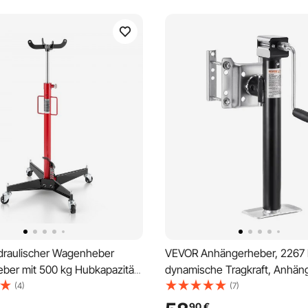
raulischer Wagenheber
VEVOR Anhängerheber, 2267 
ber mit 500 kg Hubkapazität,
dynamische Tragkraft, Anhäng
Getriebeheber mit Pedal,
Reiseanhänger, Ausdrehstüt
(4)
(7)
enkrad, 112-187 cm
Hebeständer mit Griff für
90
€