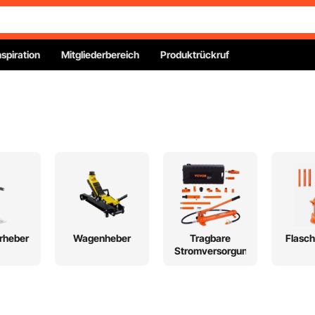
nspiration
Mitgliederbereich
Produktrückruf
rheber
Wagenheber
Tragbare
Flasc
Stromversorgung