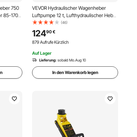
eber 750
VEVOR Hydraulischer Wagenheber
r 85-170
Luftpumpe 12 t, Lufthydraulischer Heber
lenzer
135 mm Hub Rot, inkl. 100 / 195 / 300 /
(46)
z Heber
500 mm Verlängerungsstange,
124
90
€
Elektrostatisches Pulversprühen
879 Aufrufe Kürzlich
n, Rot
Autoreparatur Werkstatt
Auf Lager
Lieferung:
sobald Mo.Aug 10
en
In den Warenkorb legen