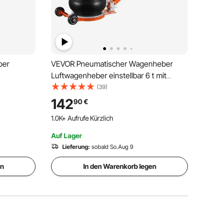
ber
VEVOR Pneumatischer Wagenheber
Luftwagenheber einstellbar 6 t mit
r
erhöhter Säule, leicht anzuhebender
(39)
ersatz mit
und platzsparender Wagenheber mit
142
90
€
&
dicker Gummiauflage & langem Griff, für
1.0K+ Aufrufe Kürzlich
e SUV Lkw
Limousine SUV Pickup
Auf Lager
Lieferung:
sobald So.Aug 9
en
In den Warenkorb legen