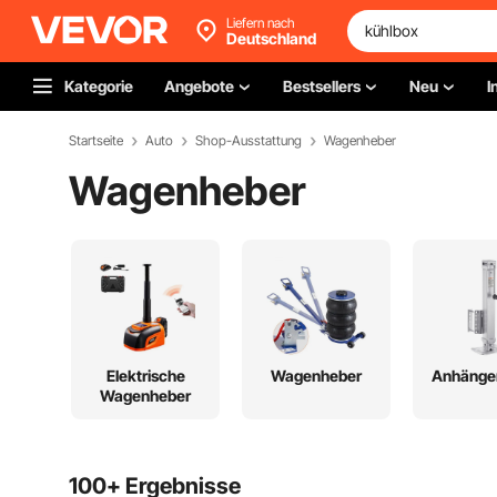
Liefern nach
Deutschland
Kategorie
Angebote
Bestsellers
Neu
I
Startseite
Auto
Shop-Ausstattung
Wagenheber
Wagenheber
Elektrische
Wagenheber
Anhänge
Wagenheber
100+ Ergebnisse