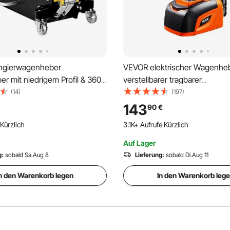
ngierwagenheber
VEVOR elektrischer Wagenhe
 mit niedrigem Profil & 360°
verstellbarer tragbarer
 t, Doppelkolben-
Scherenwagenheber mit hohe
(14)
(197)
ubpumpe, 95–475 mm
Tragkraft (5 t), Reifenwechsel
143
90
€
hydraulische Wagenheber für
Schlagschrauber & LED-Licht 
Kürzlich
3.1K+ Aufrufe Kürzlich
SUVs Gelb + Schwarz
Fernbedienung, für Limousin
Auf Lager
g:
sobald Sa.Aug 8
Lieferung:
sobald Di.Aug 11
n den Warenkorb legen
In den Warenkorb leg