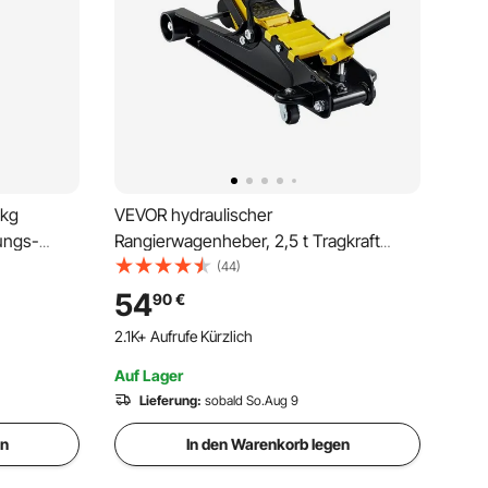
 kg
VEVOR hydraulischer
tungs-
Rangierwagenheber, 2,5 t Tragkraft
Scherenwagenheber, 85-380 mm
(44)
Höhenbereich hydraulischer
54
90
€
anhänger,
Wagenheber Einzelkolben Heber,
2.1K+ Aufrufe Kürzlich
nger
Autoheber für Familienautos,
Lastwagen, SUVs
Auf Lager
Lieferung:
sobald So.Aug 9
en
In den Warenkorb legen