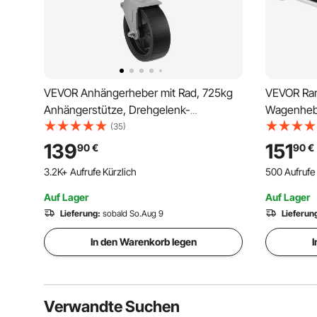
VEVOR Anhängerheber mit Rad, 725kg
VEVOR Ra
Anhängerstütze, Drehgelenk-
Wagenheber
Bootsanhängerheber PP-Einzelrad, 254
Rollen 2,5
(35)
mm Hub, anschraubbarer
Schnellh
139
151
90
€
90
€
Reiseanhänger mit Griff für Wohnmobil,
Hubhöhe, 
3.2K+ Aufrufe Kürzlich
500 Aufrufe 
Boot, Pferdeanhänger, Nutzanhänger
kompakte 
Auf Lager
Auf Lager
Lieferung:
sobald So.Aug 9
Lieferun
In den Warenkorb legen
I
Verwandte Suchen