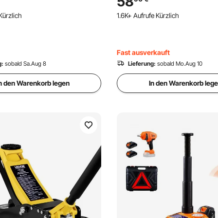
58
Hebezeug für Garage /
Wohnwagenanhänger, Pferde
Kürzlich
1.6K+ Aufrufe Kürzlich
 Rot + Schwarz
Nutzanhänger und Yachtanhä
Fast ausverkauft
g:
sobald Sa.Aug 8
Lieferung:
sobald Mo.Aug 10
n den Warenkorb legen
In den Warenkorb leg