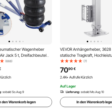
eumatischer Wagenheber
VEVOR Anhängerheber, 3628
 Air Jack 5 t, Dreifachbeutel
statische Tragkraft, Hochleis
 140-470 mm Hubhöhe Sack
Ausdrehstütze, 195-1005mm
(668)
(7)
heber, 5 Minuten Hub
Abstellstütze mit Griff für
70
€
90
€
r Wagenheberheber
Wohnwagenanhänger, Pferde
Kürzlich
2.4K+ Aufrufe Kürzlich
r Einstellbar Rot
Nutzanhänger und Yachtanhä
Auf Lager
g:
sobald So.Aug 9
Lieferung:
sobald Mo.Aug 10
n den Warenkorb legen
In den Warenkorb leg