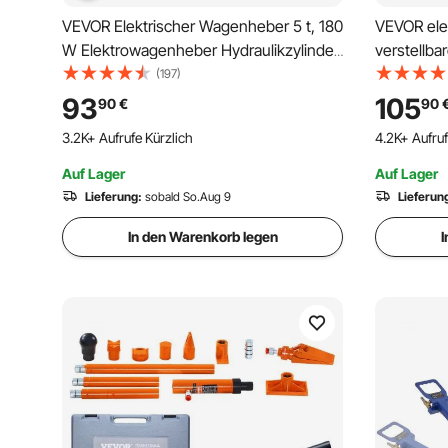
VEVOR Elektrischer Wagenheber 5 t, 180
VEVOR ele
W Elektrowagenheber Hydraulikzylinder
verstellba
155-450 mm, Hydraulik-Handpumpe
Scherenwa
(197)
Wagenheber mit Schlagschrauber
Tragkraft 
93
105
90
€
90
Werkzeugkasten Netzkabel für Autos
LED-Licht
3.2K+ Aufrufe Kürzlich
118 im Ware
SUVs
Wagenhebe
4.2K+ Aufruf
Lkw Oran
Auf Lager
Auf Lager
118 im Ware
Lieferung:
sobald So.Aug 9
4.2K+ Aufruf
Lieferun
In den Warenkorb legen
I