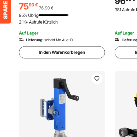
96
75
Autos und SUVs inklusive Batterieclip
Hubhöhe, 
90
€
76,90
€
381 Aufrufe 
sowie Werkzeugkasten und Netzkabel
Werkstatt
95% Übrig
2.1K+ Aufrufe Kürzlich
Auf Lager
Auf Lager
Lieferung:
sobald Mo.Aug 10
Lieferun
In den Warenkorb legen
I