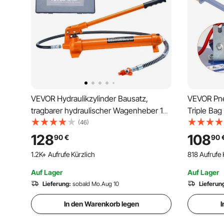
VEVOR Hydraulikzylinder Bausatz,
VEVOR Pn
tragbarer hydraulischer Wagenheber 12
Triple Bag
t, mit 1,4 m Ölschlauch,
Luftheber
(46)
Autokarosserierahmen-Reparaturset mit
Luftwagen
128
108
90
€
90
Aufbewahrungskoffer für Autoreparatur,
Lufthebe
1.2K+ Aufrufe Kürzlich
818 Aufrufe 
Lkw, Bauernhof, Orange
Wagenhebe
Auf Lager
Auf Lager
Lieferung:
sobald Mo.Aug 10
Lieferun
In den Warenkorb legen
I