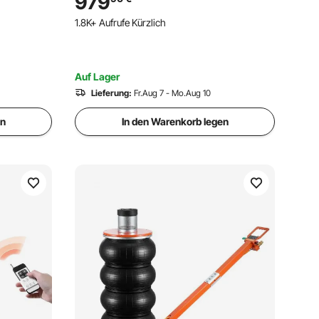
979
anhänger,
Gummipads, robust für Limousinen,
1.8K+ Aufrufe Kürzlich
nger
SUVs und Pickups
Auf Lager
Lieferung:
Fr.Aug 7 - Mo.Aug 10
en
In den Warenkorb legen