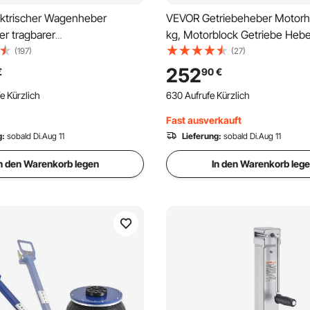
ktrischer Wagenheber
VEVOR Getriebeheber Motorh
rer tragbarer
kg, Motorblock Getriebe Hebe
genheber mit hoher
cm Hubbereich, 2-Stufen Fau
(197)
(27)
(5 t), Reifenwechselersatz mit
hydraulischer Wagenheber kf
252
€
90
€
 & Fernbedienung,
Motorblock Motorheber
nkorb
630 Aufrufe Kürzlich
r-Set für Limousine SUV
Autowerkstätten Autogetriebe
e Kürzlich
ge
Fast ausverkauft
nkorb
e Kürzlich
g:
sobald Di.Aug 11
Lieferung:
sobald Di.Aug 11
n den Warenkorb legen
In den Warenkorb leg