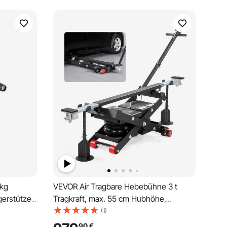
kg
VEVOR Air Tragbare Hebebühne 3 t
erstütze,
Tragkraft, max. 55 cm Hubhöhe,
ze, 365 mm
verstellbare tragbare Lufthebebühne mit
(1)
Airbag & Stützfüßen & Radkeilen &
90
€