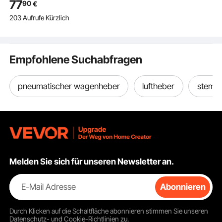
77
90
€
Griff & Dreifachbeuteln,
203 Aufrufe Kürzlich
45 cm max. Hubhöhe,
schnelles Anheben,
Druckluftwagenheber
für Pkw SUVs Pickups
Empfohlene Suchabfragen
Werkstatt
pneumatischer wagenheber
luftheber
stemp
Melden Sie sich für unseren Newsletter an.
E-Mail Adresse
Abonnieren
Durch Klicken auf die Schaltfläche
abonnieren
stimmen Sie unseren
Datenschutz- und Cookie-Richtlinien
zu.