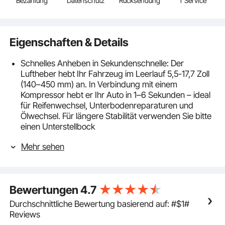
Bezahlung
Datenschutz
Rücksendung
r Service
Eigenschaften & Details
Schnelles Anheben in Sekundenschnelle: Der
Luftheber hebt Ihr Fahrzeug im Leerlauf 5,5-17,7 Zoll
(140–450 mm) an. In Verbindung mit einem
Kompressor hebt er Ihr Auto in 1–6 Sekunden – ideal
für Reifenwechsel, Unterbodenreparaturen und
Ölwechsel. Für längere Stabilität verwenden Sie bitte
einen Unterstellbock
Hohe Tragkraft von 3 t: Dieser Luftfederwagenheber
Mehr sehen
trägt bis zu 6613 lbs (3 t) und eignet sich für
Limousinen, SUVs, Pickups und leichte Lkw. Sein
verstärkter dreilagiger Luftfederbalg und die
verbreiterte Grundplatte gewährleisten eine starke
Bewertungen
4.7
und stabile Hebeleistung
Kontrolliertes & sicheres Absenken: Der
Durchschnittliche Bewertung basierend auf: #$1#
pneumatische Wagenheber verfügt über sechs
Reviews
robuste Stahlrohre mit jeweils kürzerem Hub für ein