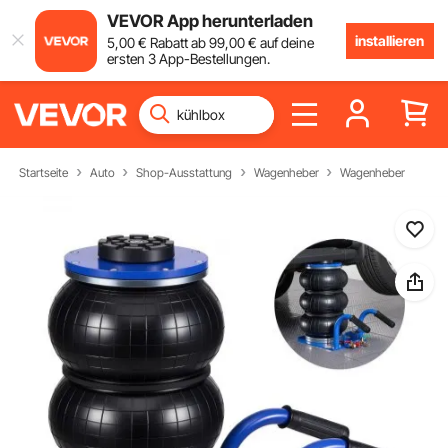
VEVOR App herunterladen
installieren
5
,00
€
Rabatt ab
99
,00
€
auf deine
ersten 3 App-Bestellungen.
Startseite
Auto
Shop-Ausstattung
Wagenheber
Wagenheber