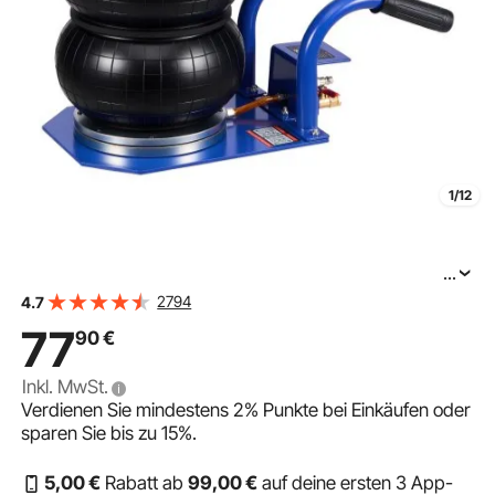
1/12
...
VEVOR pneumatischer Wagenheber 3 t Pneumatikheber
2794
4.7
mit 6 Stahlrohren & kurzen Griff & Dreifachbeuteln, 45
77
90
€
cm max. Hubhöhe, schnelles Anheben,
Inkl. MwSt.
Verdienen Sie mindestens
2%
Punkte bei Einkäufen oder
sparen Sie bis zu
15%
.
5
,00
€
Rabatt ab
99
,00
€
auf deine ersten 3 App-