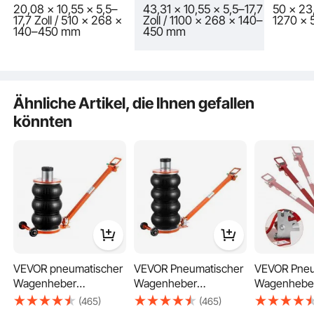
20,08 x 10,55 x 5,5–
43,31 x 10,55 x 5,5–17,7
50 x 23,
17,7 Zoll / 510 x 268 x
Zoll / 1100 x 268 x 140–
1270 x 
140–450 mm
450 mm
Ähnliche Artikel, die Ihnen gefallen
könnten
Keine manuelle Pumpe
VEVOR pneumatischer
VEVOR Pneumatischer
VEVOR Pneu
Pneumatischer Betrieb
Wagenheber
Wagenheber
Wagenheber
Luftwagenheber
Luftwagenheber
Bag Air Jack
(465)
(465)
einstellbar 5 t mit
einstellbar 6 t mit
Dreifachbeu