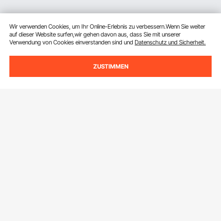
Wir verwenden Cookies, um Ihr Online-Erlebnis zu verbessern.Wenn Sie weiter
auf dieser Website surfen,wir gehen davon aus, dass Sie mit unserer
Verwendung von Cookies einverstanden sind und
Datenschutz und Sicherheit.
ZUSTIMMEN
Melden Sie sich für unseren Newsletter an.
E-Mail Adresse
Abonnieren
Durch Klicken auf die Schaltfläche
abonnieren
stimmen Sie unseren
Datenschutz- und Cookie-Richtlinien
zu.
Kundenservice
Kontaktieren Sie uns