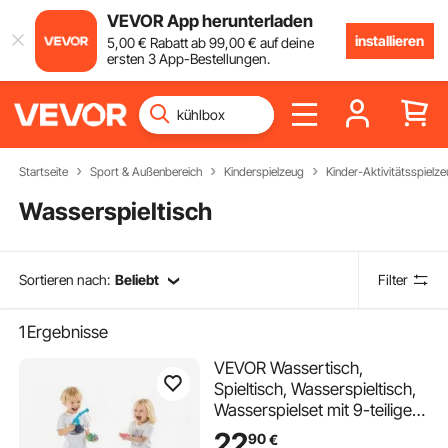
VEVOR App herunterladen
installieren
5
,00
€
Rabatt ab
99
,00
€
auf deine
ersten 3 App-Bestellungen.
Startseite
Sport & Außenbereich
Kinderspielzeug
Kinder-Aktivitätsspielz
Wasserspieltisch
Sortieren nach:
Beliebt
Filter
1
Ergebnisse
VEVOR Wassertisch,
Spieltisch, Wasserspieltisch,
Wasserspielset mit 9-teiligem
Spielzeugzubehör, Sommer-
22
90
€