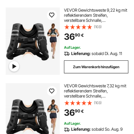
VEVOR Gewichtsweste 9,22 kg mit
reflektierendem Streifen,
verstellbare Schnalle,
Körpergewichtsweste für Männer
(103)
und Frauen, Trainingsgerät für
36
90
€
Krafttraining Laufen Joggen Fitness
Gewichtsverlust
Auf Lager.
Lieferung:
sobald Di. Aug. 11
Zum Warenkorb hinzufügen
VEVOR Gewichtsweste 7,32 kg mit
reflektierendem Streifen,
verstellbare Schnalle,
Körpergewichtsweste für Männer
(103)
und Frauen, Trainingsgerät für
36
90
€
Krafttraining Laufen Joggen Fitness
Gewichtsverlust
Auf Lager.
Lieferung:
sobald So. Aug. 9