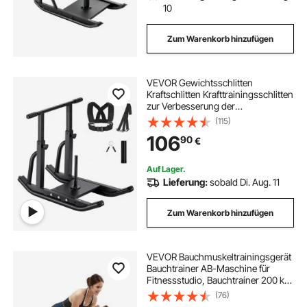
10
Zum Warenkorb hinzufügen
VEVOR Gewichtsschlitten
Kraftschlitten Krafttrainingsschlitten
zur Verbesserung der
Geschwindigkeit bei sportlichen
(115)
Übungen, Fitnessgerät mit
106
90
€
verstellbarem Griff, für 25/51 mm
Gewichtsscheiben
Auf Lager.
Lieferung:
sobald Di. Aug. 11
Zum Warenkorb hinzufügen
VEVOR Bauchmuskeltrainingsgerät
Bauchtrainer AB-Maschine für
Fitnessstudio, Bauchtrainer 200 kg
Gewichtskapazität,
(76)
Bauchmuskeltrainer Krafttraining,