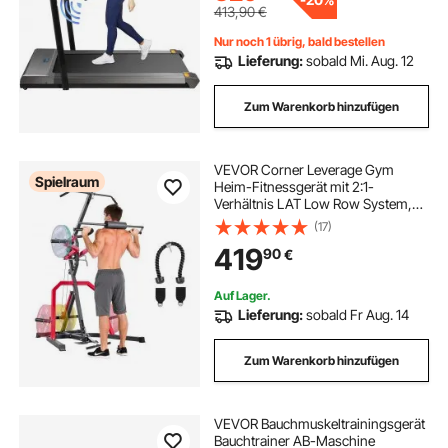
413,90
€
Nur noch 1 übrig, bald bestellen
Lieferung:
sobald Mi. Aug. 12
Zum Warenkorb hinzufügen
VEVOR Corner Leverage Gym
Spielraum
Heim-Fitnessgerät mit 2:1-
Verhältnis LAT Low Row System,
Krafttrainingsgerät für Kniebeugen
(17)
Kreuzheben Bankdrücken
419
90
€
Bizepscurls, verstellbare
Ganzkörper-Trainingsstation
Auf Lager.
Lieferung:
sobald Fr Aug. 14
Zum Warenkorb hinzufügen
VEVOR Bauchmuskeltrainingsgerät
Bauchtrainer AB-Maschine