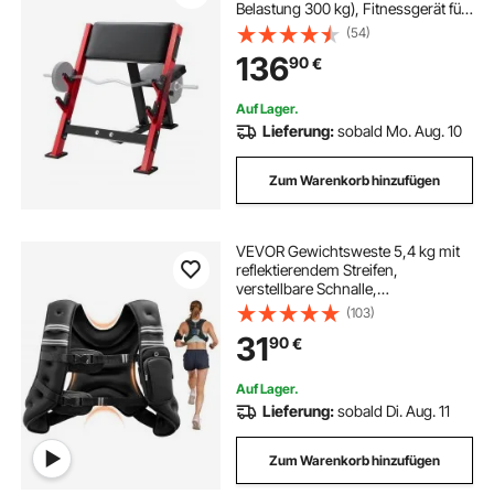
Belastung 300 kg), Fitnessgerät für
das Heim-Fitnessstudio, isolierte
(54)
Langhantelsstation Bizepsstation
136
90
€
mit sitzendem Arm, verstellbare
Hantelbank
Auf Lager.
Lieferung:
sobald Mo. Aug. 10
Zum Warenkorb hinzufügen
VEVOR Gewichtsweste 5,4 kg mit
reflektierendem Streifen,
verstellbare Schnalle,
Körpergewichtsweste für Männer
(103)
und Frauen, Trainingsgerät für
31
90
€
Krafttraining Laufen Joggen Fitness
Gewichtsverlust
Auf Lager.
Lieferung:
sobald Di. Aug. 11
Zum Warenkorb hinzufügen