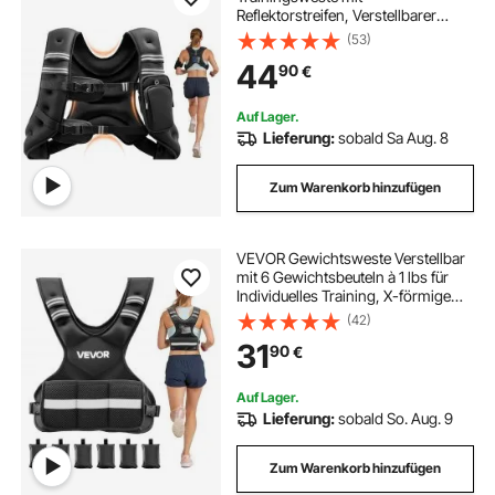
Reflektorstreifen, Verstellbarer
Schnalle & Praktischen
(53)
Aufbewahrungstaschen,
44
90
€
Fitnessweste für Krafttraining,
Laufen, Joggen, Fitness &
Muskelaufbau
Auf Lager.
Lieferung:
sobald Sa Aug. 8
Zum Warenkorb hinzufügen
VEVOR Gewichtsweste Verstellbar
mit 6 Gewichtsbeuteln à 1 lbs für
Individuelles Training, X-förmige
Fitnessweste mit Reflektorstreifen
(42)
und Schnallenriemen für
31
90
€
Krafttraining Laufen und Joggen
Schwarz
Auf Lager.
Lieferung:
sobald So. Aug. 9
Zum Warenkorb hinzufügen