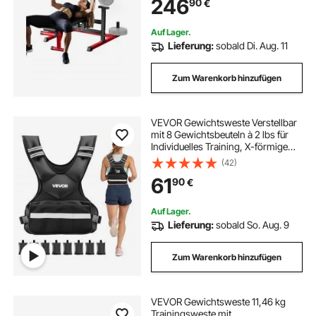
246
90
€
Heim-Fitnessgerät für Brust
Bauchmuskeltraining
Auf Lager.
Lieferung:
sobald Di. Aug. 11
Zum Warenkorb hinzufügen
VEVOR Gewichtsweste Verstellbar
mit 8 Gewichtsbeuteln à 2 lbs für
Individuelles Training, X-förmige
Fitnessweste mit Reflektorstreifen
(42)
und Schnallenriemen für
61
90
€
Krafttraining Laufen und Joggen
Schwarz
Auf Lager.
Lieferung:
sobald So. Aug. 9
Zum Warenkorb hinzufügen
VEVOR Gewichtsweste 11,46 kg
Trainingsweste mit