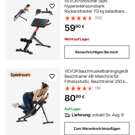
VEVOR römischer Stuhl
Hyperextensionsbank
Rückenstrecker 113 kg belastbare
und faltbare Extensionsmaschine,
(170)
Trainingsgerät für
59
90
€
Rückenmuskeltraining, Fitness-
Hantelbank für das Heim-
Fitnessstudio
Nicht auf Lager
Benachrichtigen Sie mich
VEVOR Bauchmuskeltrainingsgerät
Spielraum
Bauchtrainer AB-Maschine für
Fitnessstudio, Bauchtrainer 200 kg
Gewichtskapazität,
(76)
Bauchmuskeltrainer für
80
90
€
Krafttraining, klappbares
verstellbares Fitnessgerät
Auf Lager.
Lieferung:
sobald So. Aug. 9
Zum Warenkorb hinzufügen