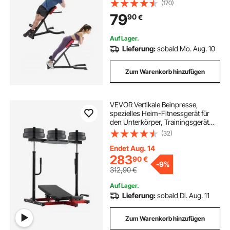
Extensionsmaschine,
(170)
Multifunktions-Trainingsgerät für
79
90
€
Bauchmuskeltraining, Fitness-
Hantelbank für das Heim-
Fitnessstudio
Auf Lager.
Lieferung:
sobald Mo. Aug. 10
Zum Warenkorb hinzufügen
VEVOR Vertikale Beinpresse,
spezielles Heim-Fitnessgerät für
den Unterkörper, Trainingsgerät
aus Karbonstahl, verstellbares
(32)
Beinkrafttraining für hochintensives
Drücken 249,48 kg belastbar
Endet Aug. 14
283
90
€
-
9%
312,90
€
Auf Lager.
Lieferung:
sobald Di. Aug. 11
Zum Warenkorb hinzufügen