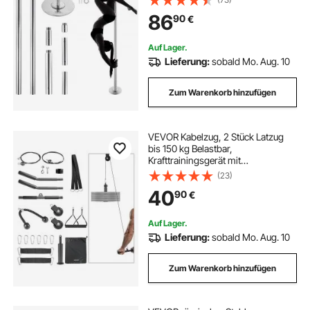
Fitnessstange Spinning Fitness
86
90
€
Silber, Tanzstange Fitnessstudios,
Club, Party
laufband wie lange
laufbände
Auf Lager.
Lieferung:
sobald Mo. Aug. 10
laufband 12km h
Zum Warenkorb hinzufügen
elektrische laufband laufbänder
VEVOR Kabelzug, 2 Stück Latzug
bis 150 kg Belastbar,
laufband 100
laufband am schreibtisch
Krafttrainingsgerät mit
Latzugstange Seilzug, Übungen für
(23)
Arme Rücken Schultern, Pulley
laufbänder klappbar
40
90
€
System DIY Latzugturm für
Heimtrainer Fitnesscenter Zuhause
Auf Lager.
laufband für unter schreibtisch
Lieferung:
sobald Mo. Aug. 10
Zum Warenkorb hinzufügen