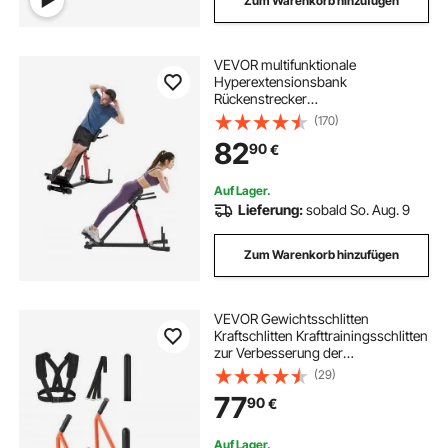
Zum Warenkorb hinzufügen
VEVOR multifunktionale
Hyperextensionsbank
Rückenstrecker
Rückenverlängerung römischer
(170)
Stuhl (Kohlenstoffstahl) 158 kg
82
90
€
belastbare rollbare Rückentrainer
Fitness-Hantelbank Heim-
Fitnessstudio
Auf Lager.
Lieferung:
sobald So. Aug. 9
Zum Warenkorb hinzufügen
VEVOR Gewichtsschlitten
Kraftschlitten Krafttrainingsschlitten
zur Verbesserung der
Geschwindigkeit bei sportlichen
(29)
Übungen, Fitnessgerät mit Griff,
77
90
€
kompatibel mit 25/51 mm
Gewichtsscheiben Orange
Auf Lager.