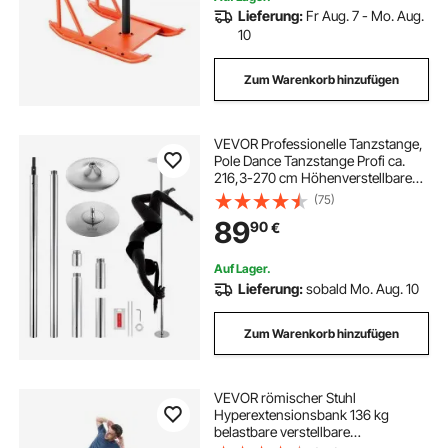
Lieferung:
Fr Aug. 7 - Mo. Aug.
10
Zum Warenkorb hinzufügen
VEVOR Professionelle Tanzstange,
Pole Dance Tanzstange Profi ca.
216,3-270 cm Höhenverstellbare
Abnehmbare Fitnessstange
(75)
Spinning Fitness Silber, Statische
89
90
€
Tanzstange Fitnessstudios
Auf Lager.
Lieferung:
sobald Mo. Aug. 10
Zum Warenkorb hinzufügen
VEVOR römischer Stuhl
Hyperextensionsbank 136 kg
belastbare verstellbare