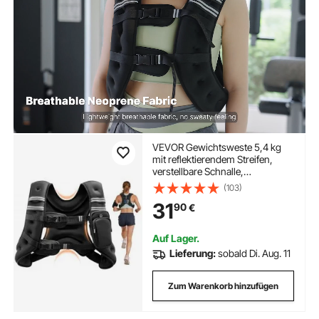
VEVOR Gewichtsweste 5,4 kg
mit reflektierendem Streifen,
verstellbare Schnalle,
Körpergewichtsweste für
(103)
Männer und Frauen,
31
90
€
Trainingsgerät für Krafttraining
Laufen Joggen Fitness
Gewichtsverlust
Auf Lager.
Lieferung:
sobald Di. Aug. 11
Zum Warenkorb hinzufügen