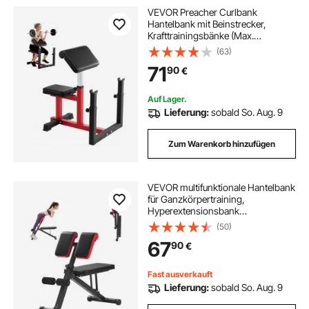
VEVOR Preacher Curlbank
Hantelbank mit Beinstrecker,
Krafttrainingsbänke (Max.
Belastung 200 kg) Heim-
(63)
Fitnessbank, Fitnessgerät, Sitzende
71
90
€
Arm-isolierte Langhantel-Station,
Trainingsbank
Auf Lager.
Lieferung:
sobald So. Aug. 9
Zum Warenkorb hinzufügen
VEVOR multifunktionale Hantelbank
für Ganzkörpertraining,
Hyperextensionsbank
Rückenverlängerung römischer
(50)
Stuhl 150 kg belastbare verstellbare
67
90
€
und faltbare Rückentrainer Heim-
Fitnessstudio
Fast ausverkauft
Lieferung:
sobald So. Aug. 9