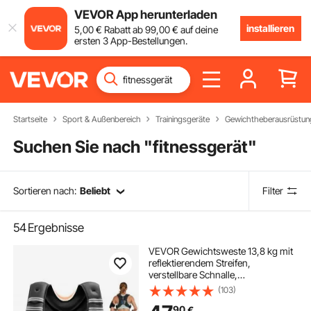
VEVOR App herunterladen
installieren
5
,00
€
Rabatt ab
99
,00
€
auf deine
ersten 3 App-Bestellungen.
Startseite
Sport & Außenbereich
Trainingsgeräte
Gewichtheberausrüstun
Suchen Sie nach "
fitnessgerät
"
Sortieren nach:
Beliebt
Filter
54
Ergebnisse
VEVOR Gewichtsweste 13,8 kg mit
reflektierendem Streifen,
verstellbare Schnalle,
Körpergewichtsweste für Männer
(103)
und Frauen, Trainingsgerät für
90
€
Krafttraining Laufen Joggen Fitness