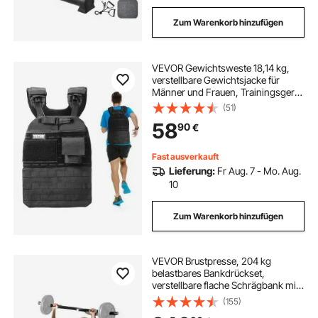
Zum Warenkorb hinzufügen
VEVOR Gewichtsweste 18,14 kg,
verstellbare Gewichtsjacke für
Männer und Frauen, Trainingsgerät
für Kraft- und Ausdauertraining
(51)
Laufen Joggen Gehen Fitness
58
90
€
Gewichtsverlust Schwarz
Fast ausverkauft
Lieferung:
Fr Aug. 7 - Mo. Aug.
10
Zum Warenkorb hinzufügen
VEVOR Brustpresse, 204 kg
belastbares Bankdrückset,
verstellbare flache Schrägbank mit
unabhängigen konvergierenden
(155)
Armen, obere Brust-Ausrüstung,