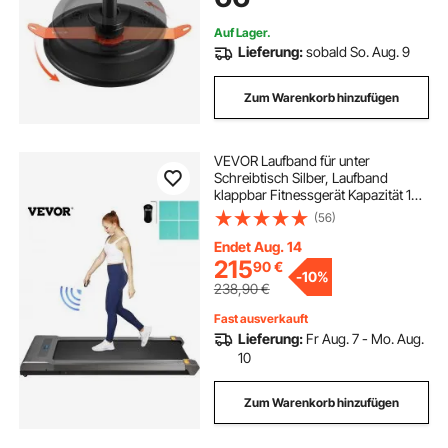
Schwarz
Auf Lager.
Lieferung:
sobald So. Aug. 9
Zum Warenkorb hinzufügen
VEVOR Laufband für unter
Schreibtisch Silber, Laufband
klappbar Fitnessgerät Kapazität 100
kg Lauftraining kompakt kein
(56)
Handlauf im Büro zu Hause
Heimtrainer Professionell
Endet Aug. 14
215
90
€
-
10%
238,90
€
Fast ausverkauft
Lieferung:
Fr Aug. 7 - Mo. Aug.
10
Zum Warenkorb hinzufügen