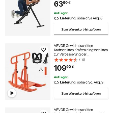
63
90
€
klappbares verstellbares
Fitnessgerät Schwarz
Auf Lager.
Lieferung:
sobald Sa Aug. 8
Zum Warenkorb hinzufügen
VEVOR Gewichtsschlitten
Kraftschlitten Krafttrainingsschlitten
zur Verbesserung der
Geschwindigkeit bei sportlichen
(115)
Übungen, Fitnessgerät mit Griff,
109
90
€
kompatibel mit 25/51 mm
Gewichtsscheiben
Auf Lager.
Lieferung:
sobald So. Aug. 9
Zum Warenkorb hinzufügen
VEVOR Gewichtsschlitten