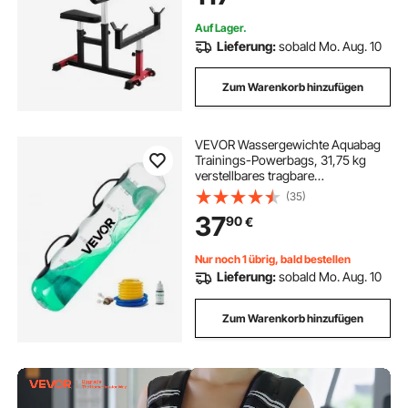
Auf Lager.
Lieferung:
sobald Mo. Aug. 10
Zum Warenkorb hinzufügen
VEVOR Wassergewichte Aquabag
Trainings-Powerbags, 31,75 kg
verstellbares tragbare
Fitnessgeräte für Stabilität und
(35)
Ganzkörpertraining, für
37
90
€
Gleichgewichtstraining,
Fitnessstudio-Übungen, klar
Nur noch 1 übrig, bald bestellen
Lieferung:
sobald Mo. Aug. 10
Zum Warenkorb hinzufügen