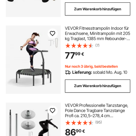
Zum Warenkorb hinzufügen
VEVOR Fitnesstrampolin Indoor für
Erwachsene, Minitrampolin mit 205
kg Traglast, 1385 mm Rebounder-
Trampolin mit 3-stufig
(7)
Höhenverstellbarem Haltegriff und
77
99
€
Schaumstoffgriff, Heimtrainer
Sportgerät
Nur noch 3 übrig, bald bestellen
Lieferung:
sobald Mo. Aug. 10
Zum Warenkorb hinzufügen
VEVOR Professionelle Tanzstange,
Pole Dance Tragbare Tanzstange
Profi ca. 210,5–278,4 cm
Höhenverstellbare Abnehmbare
(95)
Fitnessstange Spinning Fitness
86
90
€
Silber, Tanzstange Fitnessstudios,