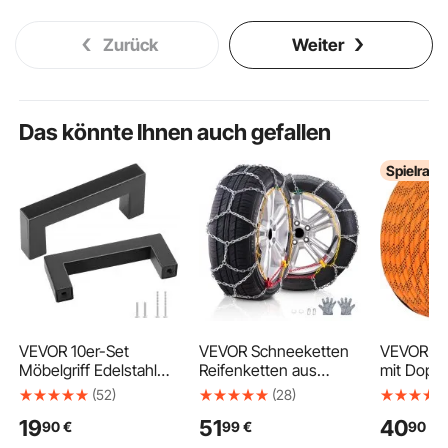
Zurück
Weiter
Das könnte Ihnen auch gefallen
Spielrau
VEVOR 10er-Set
VEVOR Schneeketten
VEVOR Pol
Möbelgriff Edelstahl
Reifenketten aus
mit Doppe
Stangengriff
Mangan-legierter
mm x 61 
(52)
(28)
88x12x35mm
Stahl, Notfall-
Mehrzwec
19
51
40
90
€
99
€
90
€
Küchengriff
Traktionsketten, 2 Stk.
Bruchfest
Mittenlochabstand
645/605 mm universal
kg, Arbeit