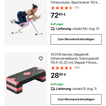
Fitnessstudio, Bauchtrainer 150 kg
Gewichtskapazität,
(76)
Bauchmuskeltrainer Krafttraining
72
90
€
klappbares verstellbares
Fitnessgerät Weiß + Rosa
Auf Lager.
Lieferung:
sobald Mo. Aug. 10
Zum Warenkorb hinzufügen
VEVOR Aerobic Steppbrett
höhenverstellbares Trainingsbrett
(10,6-20,32 cm) Stepper Fitness
mit 250 kg Tragfähigkeit rutschfeste
(101)
Oberflächenbank für Heim-
28
90
€
Fitnessstudio Cardio-Krafttraining
Rot
Auf Lager.
Lieferung:
sobald Di. Aug. 11
Zum Warenkorb hinzufügen