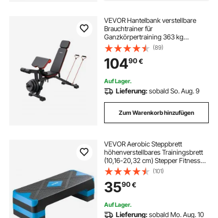
VEVOR Hantelbank verstellbare
Brauchtrainer für
Ganzkörpertraining 363 kg
belastbar), Sit-up-Trainingsbank
(89)
Fitness Bank Flachbank mit it
104
90
€
Beinstrecker, Preacher-Polster,
schnelle Einstellung
Auf Lager.
Lieferung:
sobald So. Aug. 9
Zum Warenkorb hinzufügen
VEVOR Aerobic Steppbrett
höhenverstellbares Trainingsbrett
(10,16-20,32 cm) Stepper Fitness
mit 250 kg Tragfähigkeit rutschfeste
(101)
Oberflächenbank für Heim-
35
90
€
Fitnessstudio Cardio-Krafttraining
Blau
Auf Lager.
Lieferung:
sobald Mo. Aug. 10