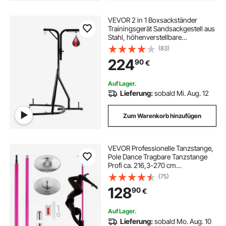
VEVOR 2 in 1 Boxsackständer
Trainingsgerät Sandsackgestell aus
Stahl, höhenverstellbare
Boxsackhalterung (65 kg
(83)
belastbar), Fitnessgerät
224
90
€
Standboxtrainer für Fitness-Studio
Boxing Schwarz
Auf Lager.
Lieferung:
sobald Mi. Aug. 12
Zum Warenkorb hinzufügen
VEVOR Professionelle Tanzstange,
Pole Dance Tragbare Tanzstange
Profi ca. 216,3-270 cm
Höhenverstellbare Abnehmbare
(75)
Fitnessstange Spinning Fitness
128
90
€
Pink, Statische Tanzstange
Fitnessstudios
Auf Lager.
Lieferung:
sobald Mo. Aug. 10