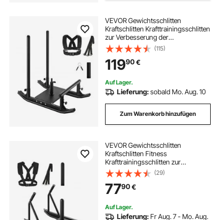
VEVOR Gewichtsschlitten
Kraftschlitten Krafttrainingsschlitten
zur Verbesserung der
Geschwindigkeit bei sportlichen
(115)
Übungen, Fitnessgerät mit Griff,
119
90
€
kompatibel mit 25/51 mm
Gewichtsscheiben Schwarz
Auf Lager.
Lieferung:
sobald Mo. Aug. 10
Zum Warenkorb hinzufügen
VEVOR Gewichtsschlitten
Kraftschlitten Fitness
Krafttrainingsschlitten zur
Verbesserung der Geschwindigkeit
(29)
bei sportlichen Übungen,
77
90
€
Fitnessgerät mit Griff, kompatibel
mit 25/51 mm Gewichtsscheiben
Auf Lager.
Lieferung:
Fr Aug. 7 - Mo. Aug.