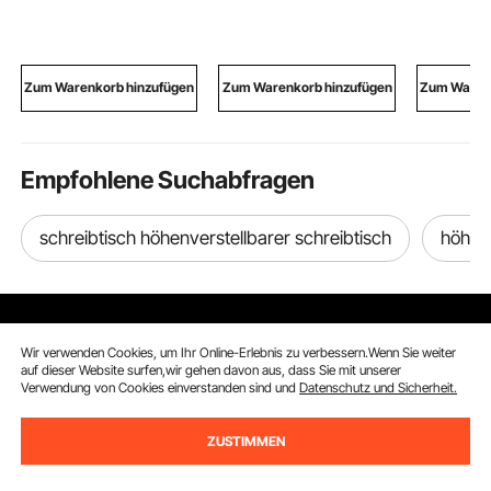
76mm Schrankgriff
Auto Schneeketten
zum Troc
Dicke der
Schwerlast
Kleidung
Schrankplatten von
Notfallzugketten für
Befestig
1,52 bis 2cm oder 1,27
Autos Pickups SUVs
für Schau
Zum Warenkorb hinzufügen
Zum Warenkorb hinzufügen
Zum Warenk
bis 4cm Türgriffe
Lkws, Silber
Schubladengriffe
Empfohlene Suchabfragen
schreibtisch höhenverstellbarer schreibtisch
höhenv
Wir verwenden Cookies, um Ihr Online-Erlebnis zu verbessern.Wenn Sie weiter
auf dieser Website surfen,wir gehen davon aus, dass Sie mit unserer
Verwendung von Cookies einverstanden sind und
Datenschutz und Sicherheit.
Melden Sie sich für unseren Newsletter an.
ZUSTIMMEN
E-Mail Adresse
Abonnieren