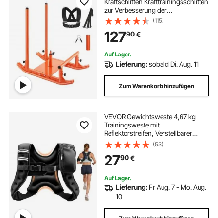
Kraftschlitten Krafttrainingsschlitten
zur Verbesserung der
Geschwindigkeit bei sportlichen
(115)
Übungen, Fitnessgerät mit Griff,
127
90
€
Kompatibel mit 25/51 mm
Gewichtsscheiben, Orange
Auf Lager.
Lieferung:
sobald Di. Aug. 11
Zum Warenkorb hinzufügen
VEVOR Gewichtsweste 4,67 kg
Trainingsweste mit
Reflektorstreifen, Verstellbarer
Schnalle & Praktischen
(53)
Aufbewahrungstaschen,
27
90
€
Fitnessweste für Krafttraining,
Laufen, Joggen, Fitness &
Muskelaufbau
Auf Lager.
Lieferung:
Fr Aug. 7 - Mo. Aug.
10