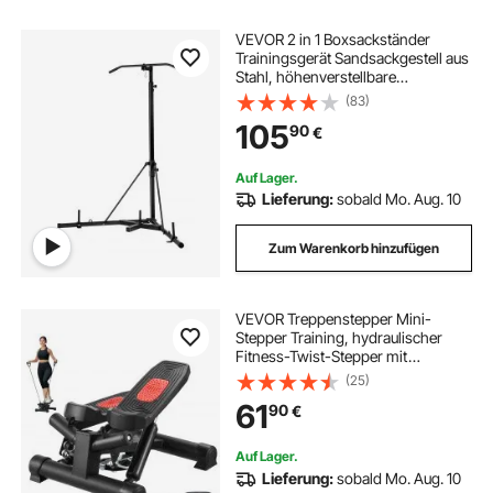
VEVOR 2 in 1 Boxsackständer
Trainingsgerät Sandsackgestell aus
Stahl, höhenverstellbare
Boxsackhalterung mit
(83)
Klimmzugstang (65 kg belastbar),
105
90
€
freistehendes Fitnessgerät für
Fitness-Studio Schwarz
Auf Lager.
Lieferung:
sobald Mo. Aug. 10
Zum Warenkorb hinzufügen
VEVOR Treppenstepper Mini-
Stepper Training, hydraulischer
Fitness-Twist-Stepper mit
Widerstandsbändern, Ganzkörper-
(25)
Workout-Cardiogerät,
61
90
€
Treppensteiger mit LCD-Monitor,
150 kg Tragkraft Schwarz
Auf Lager.
Lieferung:
sobald Mo. Aug. 10