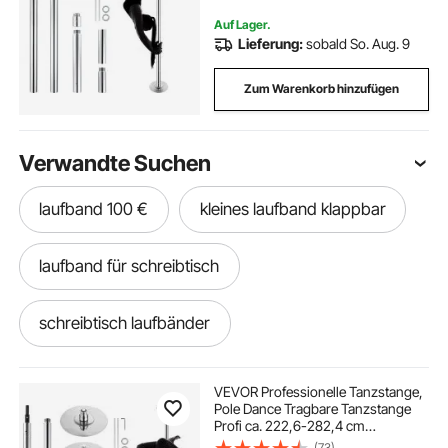
Club, Party
Auf Lager.
Lieferung:
sobald So. Aug. 9
Zum Warenkorb hinzufügen
Verwandte Suchen
laufband 100 €
kleines laufband klappbar
laufband für schreibtisch
schreibtisch laufbänder
laufband unter schreibtisch
VEVOR Professionelle Tanzstange,
Pole Dance Tragbare Tanzstange
Profi ca. 222,6-282,4 cm
walking laufband
das laufband
Höhenverstellbare Abnehmbare
(73)