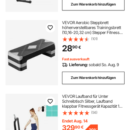
Zum Warenkorb hinzufügen
VEVOR Aerobic Steppbrett
höhenverstellbares Trainingsbrett
(10,16-20,32 cm) Stepper Fitness
mit 250 kg Tragfähigkeit rutschfeste
(101)
Oberflächenbank für Heim-
28
90
€
Fitnessstudio Cardio-Krafttraining
Grau
Fast ausverkauft
Lieferung:
sobald So. Aug. 9
Zum Warenkorb hinzufügen
VEVOR Laufband für Unter
Schreibtisch Silber, Laufband
klappbar Fitnessgerät Kapazität 100
kg Lauftraining kompakt mit
(56)
Handlauf im Büro zu Hause
Heimtrainer Professionell
Endet Aug. 14
329
90
€
-
20%