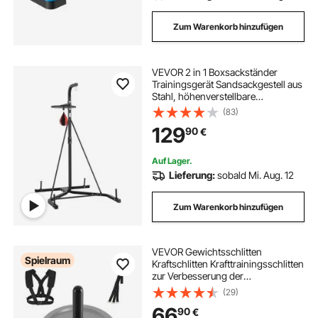
Zum Warenkorb hinzufügen
VEVOR 2 in 1 Boxsackständer
Trainingsgerät Sandsackgestell aus
Stahl, höhenverstellbare
Boxsackhalterung (65 kg
(83)
belastbar), Fitnessgerät
129
90
€
Standboxtrainer Speedbag-Ständer
für Fitness-Studio
Auf Lager.
Lieferung:
sobald Mi. Aug. 12
Zum Warenkorb hinzufügen
VEVOR Gewichtsschlitten
Spielraum
Kraftschlitten Krafttrainingsschlitten
zur Verbesserung der
Geschwindigkeit bei sportlichen
(29)
Übungen, Fitnessgerät mit Gurt, für
66
90
€
51 mm Gewichtsscheiben Orange &