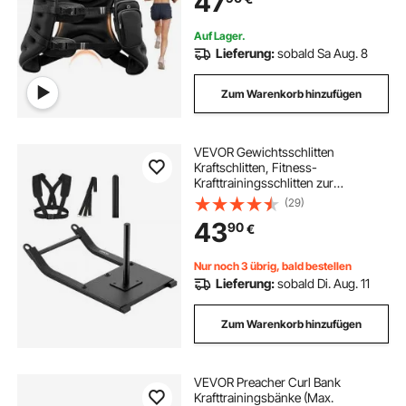
47
Gewichtsverlust
Auf Lager.
Lieferung:
sobald Sa Aug. 8
Zum Warenkorb hinzufügen
VEVOR Gewichtsschlitten
Kraftschlitten, Fitness-
Krafttrainingsschlitten zur
Verbesserung der Geschwindigkeit
(29)
bei sportlichen Übungen,
43
90
€
Fitnessgerät mit Gurt, kompatibel
mit 25/51 mm Gewichtsscheiben
Nur noch 3 übrig, bald bestellen
Lieferung:
sobald Di. Aug. 11
Zum Warenkorb hinzufügen
VEVOR Preacher Curl Bank
Krafttrainingsbänke (Max.