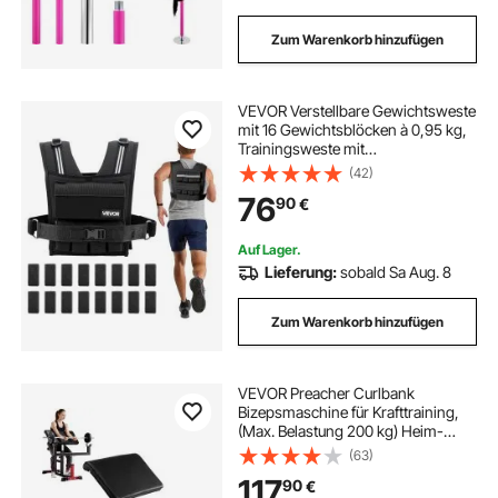
Zum Warenkorb hinzufügen
VEVOR Verstellbare Gewichtsweste
mit 16 Gewichtsblöcken à 0,95 kg,
Trainingsweste mit
Schulterpolstern und Reflexstreifen,
(42)
Gewichtsweste für Krafttraining,
76
90
€
Joggen, Fitness und Workouts
Outdoor
Auf Lager.
Lieferung:
sobald Sa Aug. 8
Zum Warenkorb hinzufügen
VEVOR Preacher Curlbank
Bizepsmaschine für Krafttraining,
(Max. Belastung 200 kg) Heim-
Fitnessgerät, Bizepsstation für
(63)
Langhantel und Kurzhanteln im
117
90
€
Sitzen, verstellbare Hantelbänke