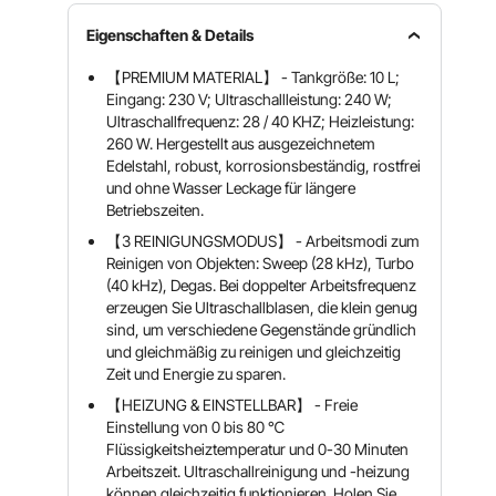
Eigenschaften & Details
【PREMIUM MATERIAL】 - Tankgröße: 10 L;
Eingang: 230 V; Ultraschallleistung: 240 W;
Ultraschallfrequenz: 28 / 40 KHZ; Heizleistung:
260 W. Hergestellt aus ausgezeichnetem
Edelstahl, robust, korrosionsbeständig, rostfrei
und ohne Wasser Leckage für längere
Betriebszeiten.
【3 REINIGUNGSMODUS】 - Arbeitsmodi zum
Reinigen von Objekten: Sweep (28 kHz), Turbo
(40 kHz), Degas. Bei doppelter Arbeitsfrequenz
erzeugen Sie Ultraschallblasen, die klein genug
sind, um verschiedene Gegenstände gründlich
und gleichmäßig zu reinigen und gleichzeitig
Zeit und Energie zu sparen.
【HEIZUNG & EINSTELLBAR】 - Freie
Einstellung von 0 bis 80 ℃
Flüssigkeitsheiztemperatur und 0-30 Minuten
Arbeitszeit. Ultraschallreinigung und -heizung
können gleichzeitig funktionieren. Holen Sie