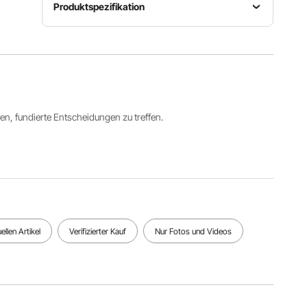
Produktspezifikation
Ultraschallfrequenz
28 kHz /
Eingang
Material
40 kHz
220 V
Edelstahl
(umschalt
bar)
ren, fundierte Entscheidungen zu treffen.
Arbeitszeit
Tankinhalt
Reinigungsleistung
0-30
10 L
240 W
Minuten
Alle Spezifikationen anzeigen
llen Artikel
Verifizierter Kauf
Nur Fotos und Videos