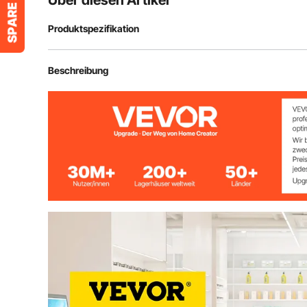
Über diesen Artikel
Produktspezifikation
Eingang
220 V
Beschreibung
Material
Edelstahl
Ultraschallfrequenz
28 kHz / 40 kH
Tankinhalt
10 L
Arbeitszeit
0-30 Minuten
Reinigungsleistung
240 W
Heizfunktion
260 W (Leistu