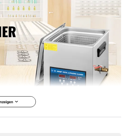
1 Zoll / 32,5 x 26,5 x 28 cm
nzeigen
quenz-
iniger
VEVOR ist eine führende Marke,
die zum Geräte und Werkzeuge
erie umfasst 10