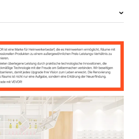
z (umschaltbar)
ng)