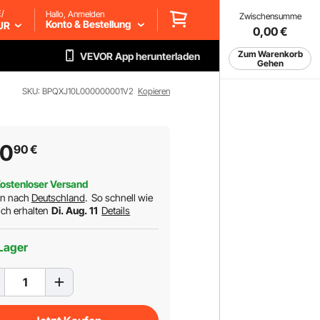
/
Hallo, Anmelden
Zwischensumme
Konto & Bestellung
UR
0,00
€
Zum Warenkorb
VEVOR App herunterladen
Gehen
SKU: BPQXJ10L000000001V2
Kopieren
00
90
€
ostenloser Versand
rn nach
Deutschland
.
So schnell wie
ch erhalten
Di. Aug. 11
Details
Lager