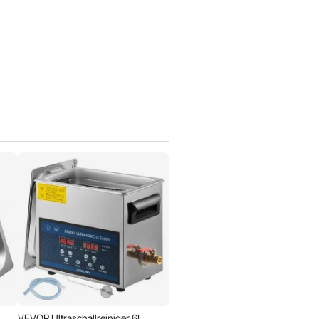
VEVOR Ultraschallreiniger 6L,