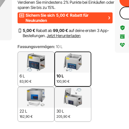
Verdienen Sie mindestens
2%
Punkte bei Einkäufen oder
sparen Sie bis zu
15%
.
Sichern Sie sich
5,00
€
Rabatt für
Neukunden
5
,00
€
Rabatt ab
99
,00
€
auf deine ersten 3 App-
Bestellungen.
Jetzt Herunterladen
Fassungsvermögen:
10 L
6 L
10 L
83,90
€
100,90
€
22 L
30 L
162,90
€
205,90
€