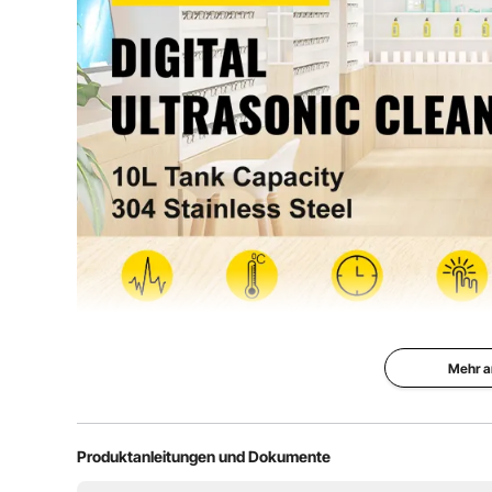
Heiztemperatur
0-80 °C
Bildschirm
LED-Anzeige
Produktgröße
12,8 x 10,4 x 1
Mehr a
10 L Zweifre
Ultraschallre
Produktanleitungen und Dokumente
Die Dual-Band-S