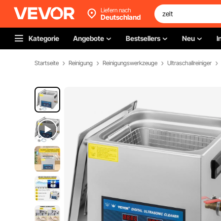
Liefern nach
Deutschland
Kategorie
Angebote
Bestsellers
Neu
I
Startseite
Reinigung
Reinigungswerkzeuge
Ultraschallreiniger