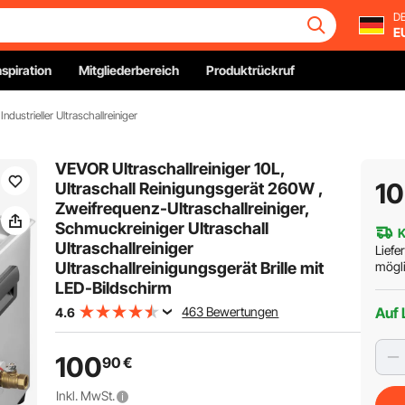
DE
E
nspiration
Mitgliederbereich
Produktrückruf
Industrieller Ultraschallreiniger
VEVOR Ultraschallreiniger 10L,
1
Ultraschall Reinigungsgerät 260W ,
Zweifrequenz-Ultraschallreiniger,
Schmuckreiniger Ultraschall
K
Ultraschallreiniger
Liefe
Ultraschallreinigungsgerät Brille mit
mögli
LED-Bildschirm
463 Bewertungen
Auf 
4.6
100
90
€
Inkl. MwSt.