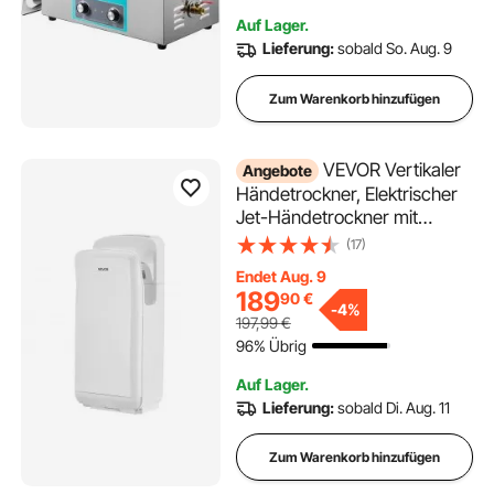
Auf Lager.
Lieferung:
sobald So. Aug. 9
Zum Warenkorb hinzufügen
VEVOR Vertikaler
Angebote
Händetrockner, Elektrischer
Jet-Händetrockner mit
HEPA-Filter 19000 U/min
(17)
Motor & Doppelluftstrom,
Endet Aug. 9
Automatischer ABS-
189
90
€
Händeföhn mit Negativen
-
4%
197,99
€
Ionen zur Wandmontage für
96% Übrig
Gewerbe, Weiß
Auf Lager.
Lieferung:
sobald Di. Aug. 11
Zum Warenkorb hinzufügen