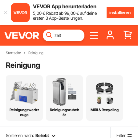
VEVOR App herunterladen
installieren
5
,00
€
Rabatt ab
99
,00
€
auf deine
ersten 3 App-Bestellungen.
Startseite
Reinigung
Reinigung
Reinigungswerkz
Reinigungszubeh
Müll & Recycling
euge
ör
Sortieren nach:
Beliebt
Filter