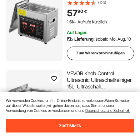
Ultraschallreinigungsgerät
(120)
mit Digitaler Anzeige 0-30
57
90
€
Min, Reinigung Ultraschall für
Schmuck, Brillen, Uhren usw.
1.6K+ Aufrufe Kürzlich
Auf Lager.
Lieferung:
sobald Mo. Aug. 10
Zum Warenkorb hinzufügen
VEVOR Knob Control
Ultrasonic Ultraschallreiniger
15L, Ultraschall
Reinigungsgerät mit Heizung,
(289)
Schmuckreiniger Ultraschall
Wir verwenden Cookies, um Ihr Online-Erlebnis zu verbessern.Wenn Sie weiter
122
90
€
auf dieser Website surfen,wir gehen davon aus, dass Sie mit unserer
230 V, Digitaler
Verwendung von Cookies einverstanden sind und
Datenschutz und Sicherheit.
Ultraschallreiniger 400 W
254 Aufrufe Kürzlich
Ultraschallreinigungsgerät 40
Auf Lager.
kHz
ZUSTIMMEN
Lieferung:
sobald So. Aug. 9