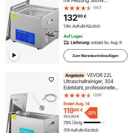
mit Heizung 360W
Ultraschallreiniger aus
(987)
Edelstahl Ultraschallbad
132
90
€
Ultraschall Reinigungsgerät
für Brillen Schmuck
1.1K+ Aufrufe Kürzlich
Zahnprothesen Münzen usw.
Auf Lager.
Lieferung:
sobald So. Aug. 9
Zum Warenkorb hinzufügen
VEVOR 22L
Angebote
Ultraschallreiniger, 304
Edelstahl, professionelle
Drehknopfsteuerung,
(289)
Ultraschallreiniger mit
Endet Aug. 14
Heizungstimer für Schmuck,
119
90
€
Uhren, Brillen, Leiterplatten,
-
22%
153,90
€
Kleinteile, zahnärztliche
79% Übrig
Instrumente
319 Aufrufe Kürzlich