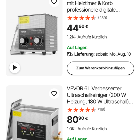
mit Heiztimer & Korb
professionelle digitale
Ultraschall Reinigungsgeräte,
(289)
60 W Reinigungsmaschine
44
90
€
für Uhreninstrumente Brillen
Münzen Metallteile
1.2K+ Aufrufe Kürzlich
Werkzeuge Silber
Auf Lager.
Lieferung:
sobald Mo. Aug. 10
Zum Warenkorb hinzufügen
VEVOR 6L Verbesserter
Ultraschallreiniger (200 W
Heizung, 180 W Ultraschall)
Professioneller digitaler
(119)
Labor-Ultraschall-
80
90
€
Teilereiniger mit
Heizungstimer für die
1.0K+ Aufrufe Kürzlich
Reinigung von Schmuck,
Auf Lager.