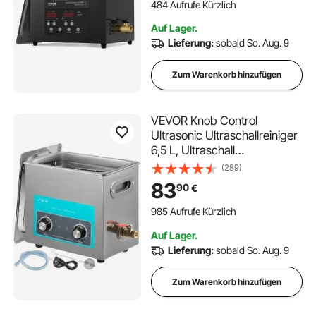
kHz industrieller
484 Aufrufe Kürzlich
Schmuckreiniger mit Heizung
Auf Lager.
& Timer, für Brillen Uhren
Lieferung:
sobald So. Aug. 9
Schwarz
Zum Warenkorb hinzufügen
VEVOR Knob Control
Ultrasonic Ultraschallreiniger
6,5 L, Ultraschall
Reinigungsgerät 220 V,
(289)
Ultraschallreiniger mit
83
90
€
Heizung, Schmuckreiniger
Ultraschall 40 kHz, Digitaler
985 Aufrufe Kürzlich
Ultraschallreiniger 300 W
Auf Lager.
Lieferung:
sobald So. Aug. 9
Zum Warenkorb hinzufügen