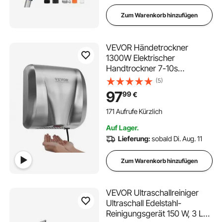
Zum Warenkorb hinzufügen
VEVOR Händetrockner
1300W Elektrischer
Handtrockner 7-10s
Trocknungszeit
(5)
Kommerzieller
97
99
€
Wandhandtrockner Handfön
mit HEPA-Filter 99,97%
171 Aufrufe Kürzlich
Filtrationseffizienz
Auf Lager.
Lufthandtrockner Küche
Lieferung:
sobald Di. Aug. 11
Badezimmer Toilette
Zum Warenkorb hinzufügen
VEVOR Ultraschallreiniger
Ultraschall Edelstahl-
Reinigungsgerät 150 W, 3 L