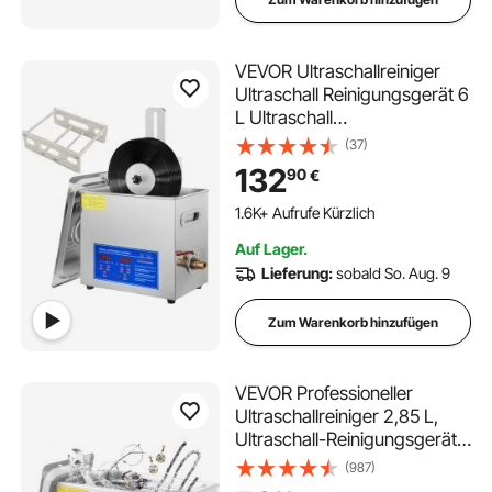
VEVOR Ultraschallreiniger
Ultraschall Reinigungsgerät 6
L Ultraschall
Reinigungsmaschine für
(37)
Schallplatten 180 W
132
90
€
einstellbare Zeit,
Schallplattenreiniger
1.6K+ Aufrufe Kürzlich
Edelstahl 40 KHz
Auf Lager.
Reinigungsgerät
Lieferung:
sobald So. Aug. 9
Zum Warenkorb hinzufügen
VEVOR Professioneller
Ultraschallreiniger 2,85 L,
Ultraschall-Reinigungsgerät
mit Digitalem Timer &
(987)
Heizung,