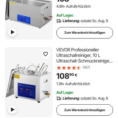
Edelstahl mit Digitaler
Anzeige für Schmuck Brillen
4.8K+ Aufrufe Kürzlich
und Zähne
Auf Lager.
Lieferung:
sobald So. Aug. 9
Zum Warenkorb hinzufügen
VEVOR Professioneller
Ultraschallreiniger, 10 L
Ultraschall-Schmuckreiniger
mit digitalem Timer und
(987)
Heizung, Edelstahl-Industrie-
108
90
€
Schallreiniger 40 kHz für
Brillen, Uhren, Ringe,
1.3K+ Aufrufe Kürzlich
Kleinteile
Auf Lager.
Lieferung:
sobald So. Aug. 9
Zum Warenkorb hinzufügen