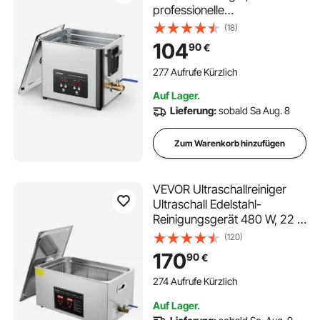
professionelle
Ultraschallreinigungsmaschin
(18)
e mit Reinigungskorb &
104
90
€
Digitalanzeige, 180 W
Edelstahl 40 kHz Industrielle
277 Aufrufe Kürzlich
Reinigungsmaschine für Teile
Auf Lager.
Vergaser Instrumente
Lieferung:
sobald Sa Aug. 8
Zum Warenkorb hinzufügen
VEVOR Ultraschallreiniger
Ultraschall Edelstahl-
Reinigungsgerät 480 W, 22 L
Ultraschallreinigungsgerät
(120)
mit Digitaler Anzeige 0-30
170
90
€
Min, Reinigung Ultraschall für
Schmuck, Brillen, Uhren usw.
274 Aufrufe Kürzlich
Auf Lager.