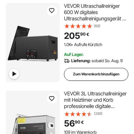
VEVOR Ultraschallreiniger
600 W digitales
Ultraschallreinigungsgerät 30
L mit verbesserter
(69)
Entgasung & Schonmodus,
205
90
€
40 kHz industrieller
Ultraschallreiniger mit Timer
1.0K+ Aufrufe Kürzlich
& Heizung für
Auf Lager.
Schmuckwerkzeuge
Lieferung:
sobald So. Aug. 9
Zum Warenkorb hinzufügen
VEVOR 3L Ultraschallreiniger
mit Heiztimer und Korb
professionelle digitale
Schallkavitationsmaschine,
(289)
120 W Reinigungsmaschine
56
90
€
für Uhreninstrumente Brillen
109 im Warenkorb
Münzen Metallteile
1.2K+ Aufrufe Kürzlich