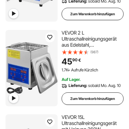
Lieferung:
sobald Mo. Aug. 10
Zum Warenkorb hinzufügen
VEVOR 2 L
Ultraschallreinigungsgerät
aus Edelstahl,
Ultraschallreinigungsgerät
(987)
mit digitaler Heizung und
45
90
€
Timer, Schmuckreinigung für
den gewerblichen und
1.7K+ Aufrufe Kürzlich
privaten Heimgebrauch (2L)
Auf Lager.
Lieferung:
sobald Mo. Aug. 10
Zum Warenkorb hinzufügen
VEVOR 15L
Ultraschallreinigungsgerät