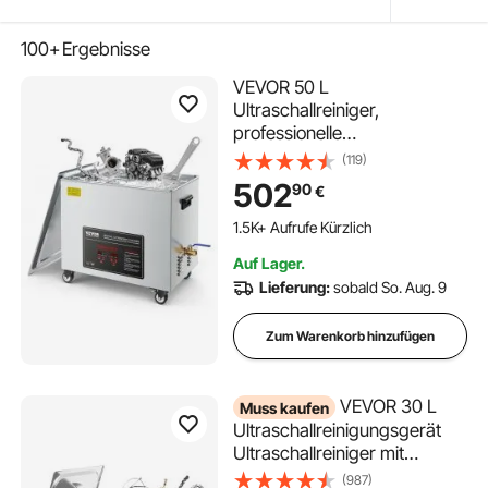
100+
Ergebnisse
VEVOR 50 L
Ultraschallreiniger,
professionelle
Ultraschallreinigungsmaschin
(119)
e mit Reinigungskorb &
502
90
€
Digitalanzeige, 840 W
Edelstahl 40 kHz
1.5K+ Aufrufe Kürzlich
Reinigungsmaschine mit
Auf Lager.
Rädern für Teile Vergaser
Lieferung:
sobald So. Aug. 9
Instrumente
Zum Warenkorb hinzufügen
VEVOR 30 L
Muss kaufen
Ultraschallreinigungsgerät
Ultraschallreiniger mit
Heizung 600 W
(987)