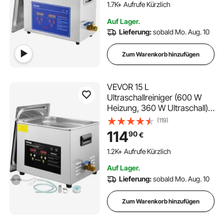
und Zähne
1.7K+ Aufrufe Kürzlich
Auf Lager.
Lieferung:
sobald Mo. Aug. 10
Zum Warenkorb hinzufügen
VEVOR 15 L
Ultraschallreiniger (600 W
Heizung, 360 W Ultraschall)
Professioneller digitaler
(119)
Labor-Ultraschall-
114
90
€
Teilereiniger mit
Heizungstimer für die
1.2K+ Aufrufe Kürzlich
Reinigung von
Auf Lager.
Glaszahninstrumenten
Lieferung:
sobald Mo. Aug. 10
Zum Warenkorb hinzufügen