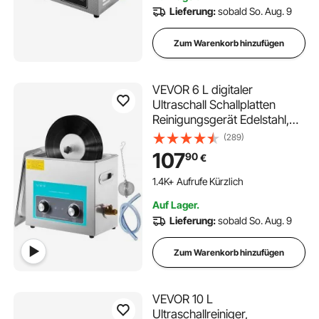
Lieferung:
sobald So. Aug. 9
Zum Warenkorb hinzufügen
VEVOR 6 L digitaler
Ultraschall Schallplatten
Reinigungsgerät Edelstahl,
33 x 18 x 28,5 cm
(289)
Ultraschallreinigungsgerät
107
90
€
Ultraschallreiniger
Ultraschallgerät Heizung
1.4K+ Aufrufe Kürzlich
Digital Brille Uhren Schmuck
Auf Lager.
Lieferung:
sobald So. Aug. 9
Zum Warenkorb hinzufügen
VEVOR 10 L
Ultraschallreiniger,