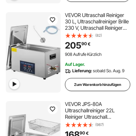
VEVOR Ultraschall Reiniger
30 L, Ultraschallreiniger Brille
230 V, Ultraschall Reiniger
aus Edelstahl,
(82)
Ultraschallgerät mit 2
205
90
€
Einstellbarer
Reinigungsleistung 300 W,
908 Aufrufe Kürzlich
600 W, für Zahnheilkunde,
Auf Lager.
Geschirr
Lieferung:
sobald So. Aug. 9
Zum Warenkorb hinzufügen
VEVOR JPS-80A
Ultraschallreiniger 22L
Reiniger Ultraschall
Ultrasonic Cleaner
(987)
Ultraschallreinigungsgerät
168
90
€