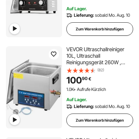
Werkzeuge Silber
109 im Warenkorb
Auf Lager.
1.2K+ Aufrufe Kürzlich
Lieferung:
sobald Mo. Aug. 10
Zum Warenkorb hinzufügen
VEVOR Ultraschallreiniger
10L, Ultraschall
Reinigungsgerät 260W ,
Zweifrequenz-
(82)
Ultraschallreiniger,
100
90
€
Schmuckreiniger Ultraschall
Ultraschallreiniger
1.0K+ Aufrufe Kürzlich
Ultraschallreinigungsgerät
Auf Lager.
Brille mit LED-Bildschirm
Lieferung:
sobald Mo. Aug. 10
Zum Warenkorb hinzufügen