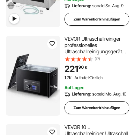
Brillen
Lieferung:
sobald So. Aug. 9
Zum Warenkorb hinzufügen
VEVOR Ultraschallreiniger
professionelles
Ultraschallreinigungsgerät
mit Drehknopfsteuerung 30
(17)
L, Reinigungsgerät mit Korb &
221
90
€
Reinigungskugel,
Ultraschallgerät für Uhren
1.7K+ Aufrufe Kürzlich
Rasierer Schmuck Münzen
Auf Lager.
Lieferung:
sobald Mo. Aug. 10
Zum Warenkorb hinzufügen
VEVOR 10 L
Ultraschallreiniger Ultraschall