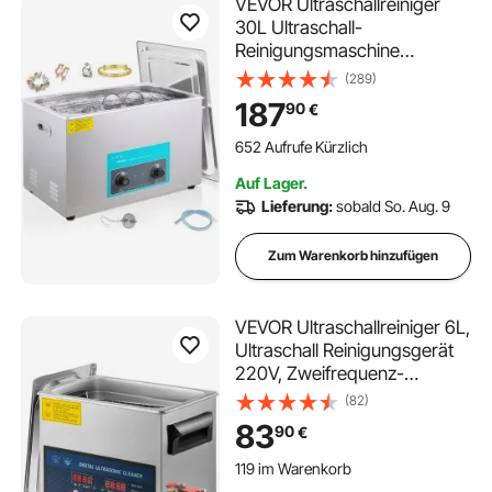
VEVOR Ultraschallreiniger
30L Ultraschall-
Reinigungsmaschine
Schmuck Brille
(289)
187
90
€
652 Aufrufe Kürzlich
Auf Lager.
Lieferung:
sobald So. Aug. 9
Zum Warenkorb hinzufügen
VEVOR Ultraschallreiniger 6L,
Ultraschall Reinigungsgerät
220V, Zweifrequenz-
Ultraschallreiniger Edelstahl,
(82)
Digitaler Ultraschallreiniger,
83
90
€
Ultraschallreinigungsgerät
119 im Warenkorb
mit LED-Anzeige 28 kHz und
1.5K+ Aufrufe Kürzlich
40 kHz
119 im Warenkorb