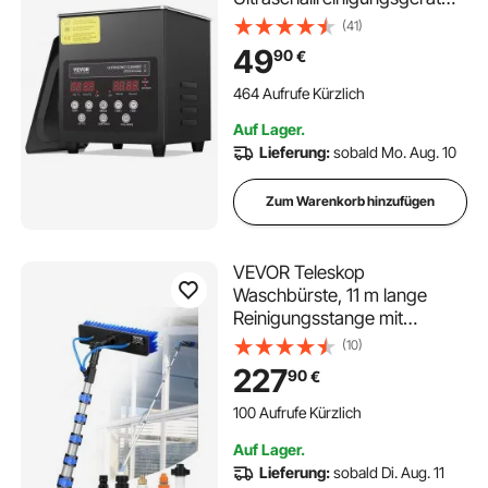
mit Schonmodus &
(41)
verbesserter Entgasung, 40
49
90
€
kHz industrieller
Schmuckreiniger mit Heizung
464 Aufrufe Kürzlich
& Timer, für Brillen Uhren
Auf Lager.
Schwarz
Lieferung:
sobald Mo. Aug. 10
Zum Warenkorb hinzufügen
VEVOR Teleskop
Waschbürste, 11 m lange
Reinigungsstange mit
ausziehbarem Griff, 180°
(10)
drehbarem Bürstenkopf & 20
227
90
€
m Schlauch,
Fensterreinigungswerkzeug
100 Aufrufe Kürzlich
für den Haushalt & für
Auf Lager.
Caravan-Solarpaneldecks
Lieferung:
sobald Di. Aug. 11