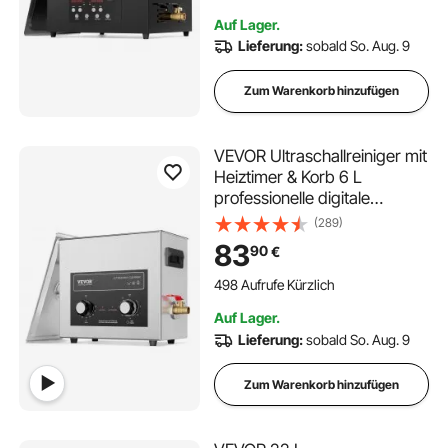
Heizung und Timer für Halter,
Auf Lager.
Schmuck, Werkzeuge
Lieferung:
sobald So. Aug. 9
Zum Warenkorb hinzufügen
VEVOR Ultraschallreiniger mit
Heiztimer & Korb 6 L
professionelle digitale
Schallkavitationsmaschine,
(289)
180 W Reinigungsmaschine
83
90
€
für Uhreninstrumente Brillen
Münzen Metallteile
498 Aufrufe Kürzlich
Werkzeuge
Auf Lager.
Lieferung:
sobald So. Aug. 9
Zum Warenkorb hinzufügen