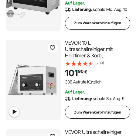
Auf Lager.
Schmuckgläsern
Lieferung:
sobald Mo. Aug. 10
Zum Warenkorb hinzufügen
VEVOR 10 L
Ultraschallreiniger mit
Heiztimer & Korb,
professionelle digitale
(289)
Schallkavitationsmaschine,
101
90
€
240 W Reinigungsmaschine
für Laborwerkzeuge
336 Aufrufe Kürzlich
Metallteile Vergaser Messing
Auf Lager.
Autoteile Motorteile
Lieferung:
sobald So. Aug. 9
Zum Warenkorb hinzufügen
VEVOR Ultraschallreiniger