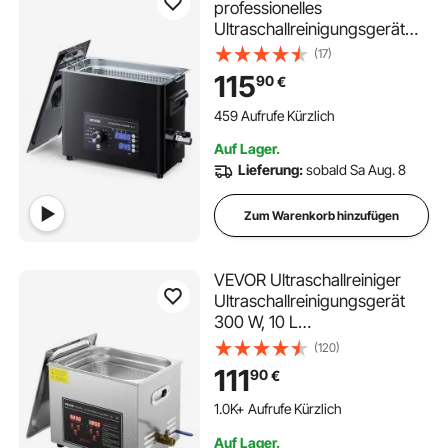
professionelles
Ultraschallreinigungsgerät
mit Drehknopfsteuerung 6 L,
(17)
Reinigungsgerät mit Korb &
115
90
€
Reinigungskugel,
Ultraschallgerät für Uhren
459 Aufrufe Kürzlich
Rasierer Schmuck Münzen
Auf Lager.
Lieferung:
sobald Sa Aug. 8
Zum Warenkorb hinzufügen
VEVOR Ultraschallreiniger
Ultraschallreinigungsgerät
300 W, 10 L
Ultraschallreinigungsgerät
(120)
mit Digitaler Anzeige 0-30
111
90
€
Min,
Ultraschallreinigungsgerät für
1.0K+ Aufrufe Kürzlich
Schmuck Brillen Uhren
Auf Lager.