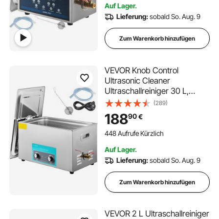
Auf Lager.
1.5K+ Aufrufe Kürzlich
Lieferung:
sobald So. Aug. 9
Zum Warenkorb hinzufügen
VEVOR Knob Control
Ultrasonic Cleaner
Ultraschallreiniger 30 L,
Ultraschall Reinigungsgerät
(289)
40 kHz 600 W, Digitaler
188
90
€
Ultraschallreiniger, Schmuck
Reinigung Ultraschall 220 V,
448 Aufrufe Kürzlich
Ultraschallreinigungsgerät
Auf Lager.
Lieferung:
sobald So. Aug. 9
Zum Warenkorb hinzufügen
VEVOR 2 L Ultraschallreiniger