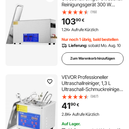
Reinigungsgerät 300 W
professionelle
(119)
Reinigungsmaschine mit
103
90
€
Timer und Heizung, 40kHz
Ultraschallreiniger mit Korb
1.2K+ Aufrufe Kürzlich
für Waffenteile Kugeln
Nur noch 1 übrig, bald bestellen
Militärbedarf
Lieferung:
sobald Mo. Aug. 10
Zum Warenkorb hinzufügen
VEVOR Professioneller
Ultraschallreiniger, 1,3 L
Ultraschall-Schmuckreiniger
mit digitalem Timer und
(987)
Heizung, Edelstahl-Industrie-
41
90
€
Schallreiniger 40 kHz für
Brillen, Uhren, Ringe,
2.8K+ Aufrufe Kürzlich
Kleinteile
Auf Lager.