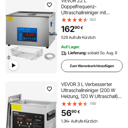
VEVOR 22 L
Doppelfrequenz-
Ultraschallreiniger mit
Heizung für Schmuckteile
(82)
Schmuck, Ring, Brille, Platine
162
90
€
Gebiss Register Platine,
28/40 KHz Ultraschall
529 Aufrufe Kürzlich
Reinigungsgerät
Auf Lager.
Lieferung:
sobald So. Aug. 9
Zum Warenkorb hinzufügen
VEVOR 3 L Verbesserter
Ultraschallreiniger (200 W
Heizung, 120 W Ultraschall)
Professioneller digitaler
(119)
Labor-Ultraschall-
56
90
€
Teilereiniger mit
Heizungstimer für die
1.3K+ Aufrufe Kürzlich
Reinigung von