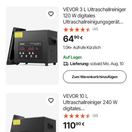
VEVOR 3 L Ultraschallreiniger
120 W digitales
Ultraschallreinigungsgerät
mit Schonmodus &
(41)
verbesserter Entgasung, 40
64
90
€
kHz industrieller
Schmuckreiniger mit Heizung
1.0K+ Aufrufe Kürzlich
& Timer, für Brillen Uhren
Auf Lager.
Schwarz
Lieferung:
sobald Mo. Aug. 10
Zum Warenkorb hinzufügen
VEVOR 10 L
Ultraschallreiniger 240 W
digitales
Ultraschallreinigungsgerät
(41)
mit Schonmodus &
110
90
€
verbesserter Entgasung, 40