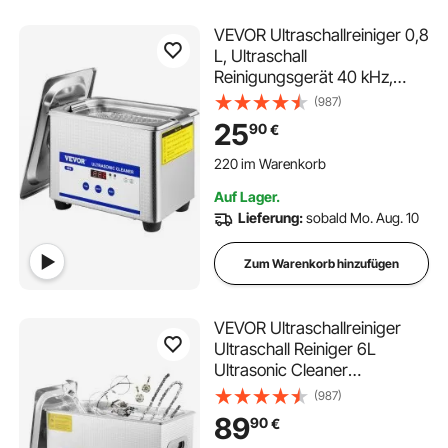
VEVOR Ultraschallreiniger 0,8
L, Ultraschall
Reinigungsgerät 40 kHz,
Schmuckreiniger Ultraschall
(987)
24 W, Digitaler
25
90
€
Ultraschallreiniger mit LED-
220 im Warenkorb
Anzeige,
6.1K+ Aufrufe Kürzlich
Ultraschallreinigungsgerät
220 im Warenkorb
Auf Lager.
Brillen Ultraschall
6.1K+ Aufrufe Kürzlich
Lieferung:
sobald Mo. Aug. 10
Zum Warenkorb hinzufügen
VEVOR Ultraschallreiniger
Ultraschall Reiniger 6L
Ultrasonic Cleaner
Ultraschallreinigungsgerät
(987)
Edelstahl mit Digitaler
89
90
€
Anzeige für Schmuck Brillen