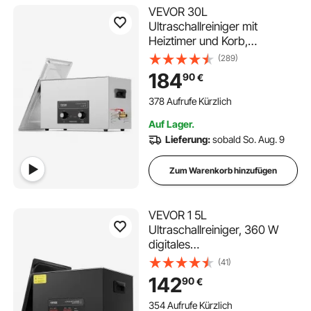
VEVOR 30L
Ultraschallreiniger mit
Heiztimer und Korb,
professionelle digitale
(289)
Schallkavitationsmaschine,
184
90
€
360 W Reinigungsmaschine
für Laborwerkzeuge,
378 Aufrufe Kürzlich
Metallteile, Vergaser,
Auf Lager.
Messing, Autoteile
Lieferung:
sobald So. Aug. 9
Zum Warenkorb hinzufügen
VEVOR 1 5L
Ultraschallreiniger, 360 W
digitales
Ultraschallreinigungsgerät
(41)
mit Schonmodus, 40 kHz
142
90
€
industrieller
Ultraschallreiniger mit
354 Aufrufe Kürzlich