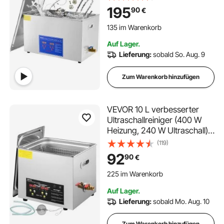
Ultraschallreiniger aus
195
90
€
Edelstahl Ultraschall
135 im Warenkorb
Reinigungsgerät für Brillen
5.6K+ Aufrufe Kürzlich
Schmuck Zahnprothesen
135 im Warenkorb
Auf Lager.
5.6K+ Aufrufe Kürzlich
Münzen usw.
Lieferung:
sobald So. Aug. 9
Zum Warenkorb hinzufügen
VEVOR 10 L verbesserter
Ultraschallreiniger (400 W
Heizung, 240 W Ultraschall)
Professioneller digitaler
(119)
Labor-Ultraschallreiniger mit
92
90
€
Heizungstimer für die
225 im Warenkorb
Reinigung von Teilen und
4.0K+ Aufrufe Kürzlich
Instrumenten
225 im Warenkorb
Auf Lager.
4.0K+ Aufrufe Kürzlich
Lieferung:
sobald Mo. Aug. 10
Zum Warenkorb hinzufügen