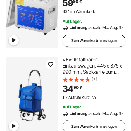
59
90
€
Ultraschallreinigungsgerät 40
334 im Warenkorb
kHz für Brillen Uhren Ringe
7.1K+ Aufrufe Kürzlich
Kleinteile
334 im Warenkorb
Auf Lager.
7.1K+ Aufrufe Kürzlich
Lieferung:
sobald Mo. Aug. 10
Zum Warenkorb hinzufügen
VEVOR faltbarer
Einkaufswagen, 445 x 375 x
990 mm, Sackkarre zum
Treppensteigen mit 6
(16)
Rädern,
34
90
€
Aufbewahrungstasche aus
Oxford-Stoff, zum Einkaufen,
117 Aufrufe Kürzlich
Büro, Umzug, Transport, im
Auf Lager.
Freien, Wäsche
Lieferung:
sobald Mo. Aug. 10
Zum Warenkorb hinzufügen