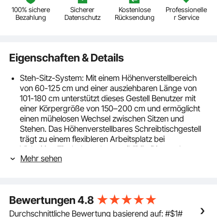
100% sichere
Sicherer
Kostenlose
Professionelle
Bezahlung
Datenschutz
Rücksendung
r Service
Eigenschaften & Details
Steh-Sitz-System: Mit einem Höhenverstellbereich
von 60-125 cm und einer ausziehbaren Länge von
101-180 cm unterstützt dieses Gestell Benutzer mit
einer Körpergröße von 150–200 cm und ermöglicht
einen mühelosen Wechsel zwischen Sitzen und
Stehen. Das Höhenverstellbares Schreibtischgestell
trägt zu einem flexibleren Arbeitsplatz bei
Vielseitige Tischplattenkompatibilität: Diese robusten
Mehr sehen
Tischbeine sind für viele handelsübliche Tischplatten
geeignet (Breite: 60-100 cm, Länge: 120-200 cm)
und ermöglichen so eine einfache Kombination des
Gestells mit Ihrer bevorzugten Tischplatte und die
Bewertungen
4.8
individuelle Gestaltung Ihres Arbeitsplatzes
Doppelmotorsystem: Das Doppelmotorsystem
Durchschnittliche Bewertung basierend auf: #$1#