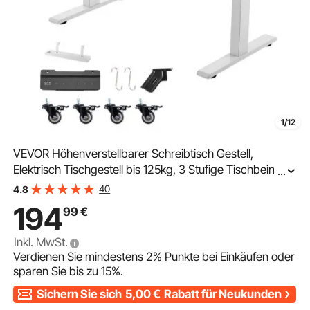
1/12
VEVOR Höhenverstellbarer Schreibtisch Gestell,
Elektrisch Tischgestell bis 125kg, 3 Stufige Tischbeine
...
mit 2 Motoren Speicherfunktion Höhenanzeige
40
4.8
Kollisionschutz & USB, Tischständer für Büro, Weiß
194
99
€
Inkl. MwSt.
Verdienen Sie mindestens
2%
Punkte bei Einkäufen oder
sparen Sie bis zu
15%
.
Sichern Sie sich
5,00
€
Rabatt für Neukunden