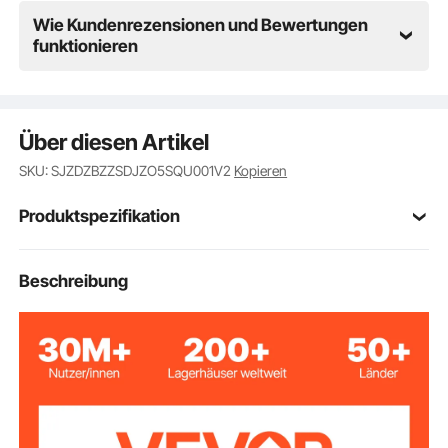
Wie Kundenrezensionen und Bewertungen
funktionieren
Über diesen Artikel
SKU: SJZDZBZZSDJZO5SQU001V2
Kopieren
Produktspezifikation
Artikelmodellnum
Beschreibung
FKT-2A3-SS-O-W
mer
60–125 cm / 24–49 Zoll
Hubhöhenbereich
Längenverstellber
40-71 Zoll / 101–180 cm
eich