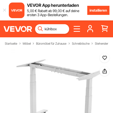
VEVOR App herunterladen
installieren
5
,00
€
Rabatt ab
99
,00
€
auf deine
ersten 3 App-Bestellungen.
Startseite
Möbel
Büromöbel für Zuhause
Schreibtische
Stehender Sc