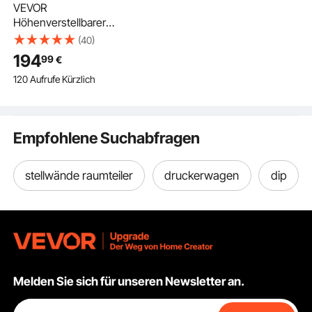
VEVOR
Höhenverstellbarer
Schreibtisch Gestell,
(40)
Elektrisch Tischgestell
194
99
€
bis 125kg, 3 Stufige
120 Aufrufe Kürzlich
Tischbeine mit 2
Motoren
Speicherfunktion
Höhenanzeige
Empfohlene Suchabfragen
Kollisionschutz & USB,
Tischständer für Büro,
Weiß
stellwände raumteiler
druckerwagen
dip
Melden Sie sich für unseren Newsletter an.