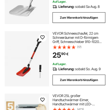
Auf Lager.
Lieferung:
sobald Sa Aug. 8
Zum Warenkorb hinzufügen
VEVOR Schneeschaufel, 22 cm
Schneeräumer mit D-förmigem
Griff, Schneeschieber 910–1020
mm, Schneeschippe,
(17)
Schneeschüppe,
25
90
€
Schneeräumwerkzeug aus
Aluminiumlegierung für Garten,
Auto, Camping
Auf Lager.
Lieferung:
sobald So. Aug. 9
Zum Warenkorb hinzufügen
VEVOR 25L großer
Handtuchwärmer-Eimer,
Handtuchwärmer mit LED-
Bildschirm und Heizsäulen unten,
(473)