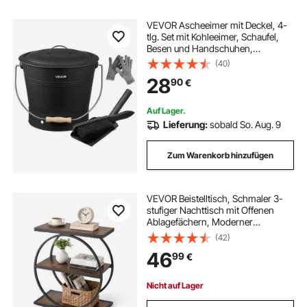
VEVOR Ascheeimer mit Deckel, 4-
tlg. Set mit Kohleeimer, Schaufel,
Besen und Handschuhen,
Kaminkohleeimer und Aschedose
(40)
aus Metall, 9,8L
28
90
€
Fassungsvermögen für Kamine,
Feuerstellen, Holzöfen
Auf Lager.
Lieferung:
sobald So. Aug. 9
Zum Warenkorb hinzufügen
VEVOR Beistelltisch, Schmaler 3-
stufiger Nachttisch mit Offenen
Ablagefächern, Moderner
Nachttisch mit Rundem
(42)
Metallgestell, Couchtisch aus Holz
46
99
€
für Wohnzimmer Schlafzimmer
Büro, Rustikales Braun
Nicht auf Lager