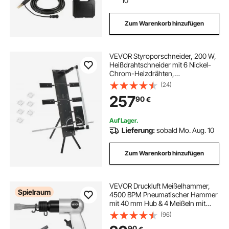
10
Zum Warenkorb hinzufügen
VEVOR Styroporschneider, 200 W,
Heißdrahtschneider mit 6 Nickel-
Chrom-Heizdrähten,
professionelles elektrisches
(24)
Schneidewerkzeug mit 1150 mm
257
90
€
max. Schnittlänge für Schaum,
Schwamm, KT-Platten
Auf Lager.
Lieferung:
sobald Mo. Aug. 10
Zum Warenkorb hinzufügen
VEVOR Druckluft Meißelhammer,
Spielraum
4500 BPM Pneumatischer Hammer
mit 40 mm Hub & 4 Meißeln mit
rundem Schaft, leichtes &
(96)
kompaktes Schaufelwerkzeug mit
90