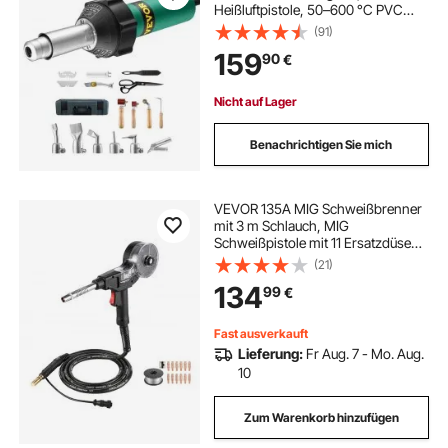
Heißluftpistole, 50–600 °C PVC
TPO Vinyl Schweißbrenner, Hot Air
(91)
Welder Set mit 17 Zubehörteilen –
159
90
€
Werkzeugkasten, Düse, Rolle,
Klingen für PP/PE/PVC
Nicht auf Lager
Benachrichtigen Sie mich
VEVOR 135A MIG Schweißbrenner
mit 3 m Schlauch, MIG
Schweißpistole mit 11 Ersatzdüsen
& Doppel-V-Naht, Profi-
(21)
Schweißzubehör Kompetibel mit
134
99
€
Miller Spoolmate 100,
Schutzgasschweißgerät für
Werkstatt
Fast ausverkauft
Lieferung:
Fr Aug. 7 - Mo. Aug.
10
Zum Warenkorb hinzufügen