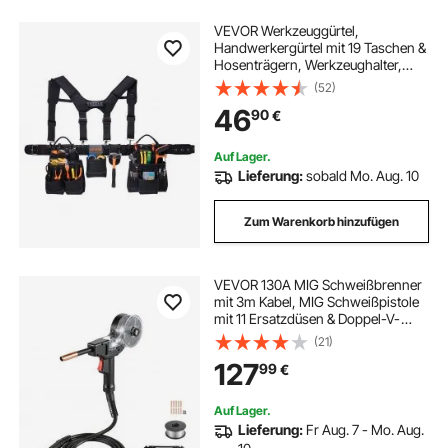
VEVOR Werkzeuggürtel,
Handwerkergürtel mit 19 Taschen &
Hosenträgern, Werkzeughalter,
Hammerhalter für Elektriker,
(52)
Schreiner & Bauarbeiter,
46
90
€
Schürzenorganizer, verstellbar von
800 bis 1310 mm
Auf Lager.
Lieferung:
sobald Mo. Aug. 10
Zum Warenkorb hinzufügen
VEVOR 130A MIG Schweißbrenner
mit 3m Kabel, MIG Schweißpistole
mit 11 Ersatzdüsen & Doppel-V-
Naht, Profi-Schweißzubehör
(21)
Kompatibel mit Lincoln Magnum
127
99
€
100SG K2532-1,
Schutzgasschweißgerät für
Werkstatt
Auf Lager.
Lieferung:
Fr Aug. 7 - Mo. Aug.