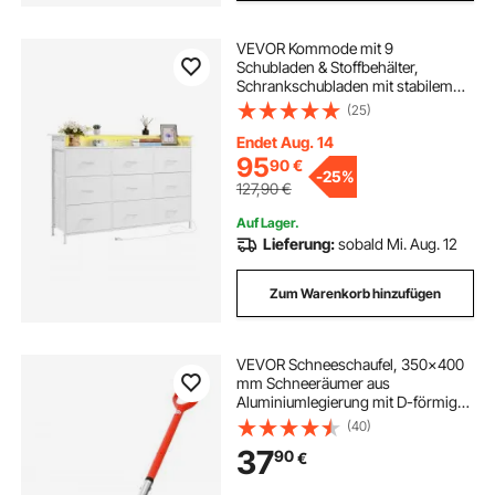
VEVOR Kommode mit 9
Schubladen & Stoffbehälter,
Schrankschubladen mit stabilem
Metallrahmen, LED-Leuchten und
(25)
integrierter Steckdose, Stoff-
Aufbewahrungsturm für
Endet Aug. 14
Schlafzimmer Flur Schrank, weiß
95
90
€
-
25%
127,90
€
Auf Lager.
Lieferung:
sobald Mi. Aug. 12
Zum Warenkorb hinzufügen
VEVOR Schneeschaufel, 350x400
mm Schneeräumer aus
Aluminiumlegierung mit D-förmigen
Griffen, Schneeräumer,
(40)
Schneeschippe, Schneeschüppe,
37
90
€
tragbares Schneeräumwerkzeug für
Garten, Auto, Camping