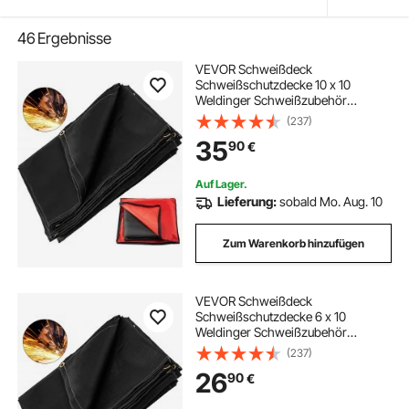
46
Ergebnisse
VEVOR Schweißdeck
Schweißschutzdecke 10 x 10
Weldinger Schweißzubehör
Hitzeschutzgewebe weiß
(237)
35
90
€
Auf Lager.
Lieferung:
sobald Mo. Aug. 10
Zum Warenkorb hinzufügen
VEVOR Schweißdeck
Schweißschutzdecke 6 x 10
Weldinger Schweißzubehör
Hitzeschutzgewebe schwarz
(237)
26
90
€