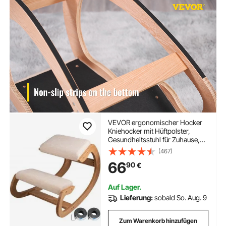
VEVOR ergonomischer Hocker
Kniehocker mit Hüftpolster,
Gesundheitsstuhl für Zuhause,
Kniestuhl zur Verbesserung der
(467)
Rückenschmerzen
66
90
€
Nackenschmerzen Lindern &
Körperhaltung (Weiße Eiche)
Auf Lager.
Lieferung:
sobald So. Aug. 9
Zum Warenkorb hinzufügen