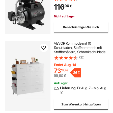
Wasserfördersystem &
116
90
€
Kunststoffpumpenkopf, zur
Gartenbewässerung &
Hauswasserversorgung
Nicht auf Lager
Benachrichtigen Sie mich
VEVOR Kommode mit 10
Schubladen, Stoffkommode mit
Stoffbehältern, Schrankschubladen
mit leicht zu ziehendem Griff &
(37)
stabilem Stahlrahmen,
Stoffaufbewahrungsturm für
Endet Aug. 14
Schlafzimmer Flur Schrank Weiß
73
90
€
-
26%
99,90
€
Auf Lager.
Lieferung:
Fr Aug. 7 - Mo. Aug.
10
Zum Warenkorb hinzufügen