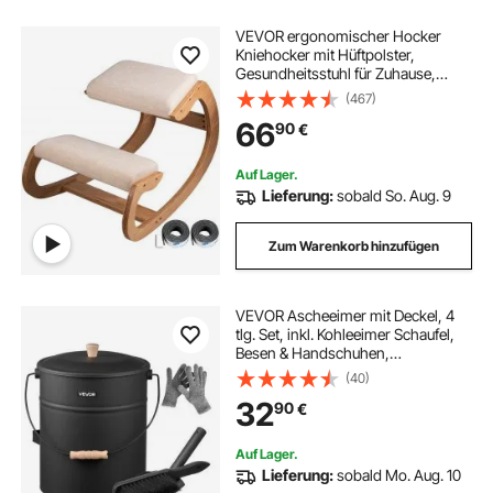
VEVOR ergonomischer Hocker
Kniehocker mit Hüftpolster,
Gesundheitsstuhl für Zuhause,
Kniestuhl zur Verbesserung der
(467)
Rückenschmerzen
66
90
€
Nackenschmerzen Lindern &
Körperhaltung (Weiße Eiche)
Auf Lager.
Lieferung:
sobald So. Aug. 9
Zum Warenkorb hinzufügen
VEVOR Ascheeimer mit Deckel, 4
tlg. Set, inkl. Kohleeimer Schaufel,
Besen & Handschuhen,
Kaminkohleeimer & Aschedose aus
(40)
Metall, 15 L Fassungsvermögen für
32
90
€
Kamine, Feuerstellen, Holzöfen
Auf Lager.
Lieferung:
sobald Mo. Aug. 10