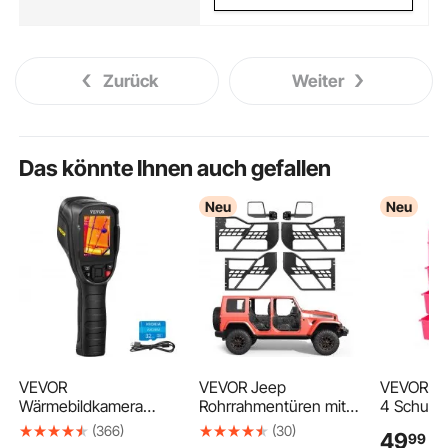
Zurück
Weiter
Das könnte Ihnen auch gefallen
Neu
Neu
VEVOR
VEVOR Jeep
VEVOR Ro
Wärmebildkamera
Rohrrahmentüren mit
4 Schubl
240x180 IR-Auflösung
DOT-zertifizierten
Schubla
(366)
(30)
49
99
€
-20-350°C
Seitenspiegel 4-türig
330x390