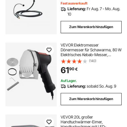
m-Schweißdrähte
Fast ausverkauft
Lieferung:
Fr Aug. 7 - Mo. Aug.
10
Zum Warenkorb hinzufügen
VEVOR Elektromesser
Dönermesser für Schawarma, 80 W
Elektrisches Kebab-Messer,
Kommerzieller Gyro-Schneider aus
(140)
Edelstahl mit 2 Klingen, Döner-
61
90
€
Fleischschneider, 10 cm
Klingendurchmesser
Auf Lager.
Lieferung:
sobald So. Aug. 9
Zum Warenkorb hinzufügen
VEVOR 20L großer
Handtuchwärmer-Eimer,
Handtuchwärmer mit LED-