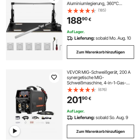
Aluminiumlegierung, 360℃
Styrocutter mit Nickel-Chrom-
(185)
Legierung, 38V
188
90
€
Ausgangsspannung, Schnittdicke
420 mm Nut-Maschine für Profis
oder Heimwerker
Auf Lager.
Lieferung:
sobald Mo. Aug. 10
Zum Warenkorb hinzufügen
VEVOR MIG-Schweißgerät, 200 A
synergetische MIG-
Schweißmaschine, 4-in-1-Gas-
MIG/Flux Core-MIG/Stick/Lift-TIG-
(676)
Mehrprozess-Welder mit IGBT-
201
90
€
Wechselrichtertechnologie und
LCD-Bildschirmanzeige
Auf Lager.
Lieferung:
sobald So. Aug. 9
Zum Warenkorb hinzufügen