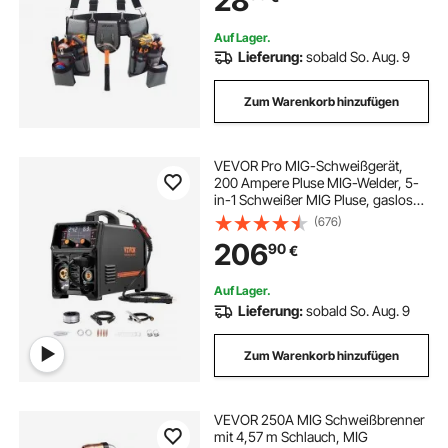
28
Auf Lager.
Lieferung:
sobald So. Aug. 9
Zum Warenkorb hinzufügen
VEVOR Pro MIG-Schweißgerät,
200 Ampere Pluse MIG-Welder, 5-
in-1 Schweißer MIG Pluse, gasloses
MIG, Gas-MIG, MMA und Lift WIG,
(676)
mit IGBT-
206
90
€
Wechselrichtertechnologie und
LCD-Bildschirmanzeige
Auf Lager.
Lieferung:
sobald So. Aug. 9
Zum Warenkorb hinzufügen
VEVOR 250A MIG Schweißbrenner
mit 4,57 m Schlauch, MIG