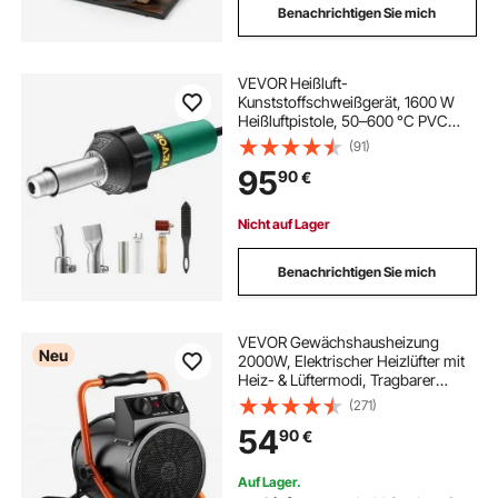
Benachrichtigen Sie mich
VEVOR Heißluft-
Kunststoffschweißgerät, 1600 W
Heißluftpistole, 50–600 °C PVC
TPO Vinyl Schweißbrenner, 5-
(91)
teiliges Hot Air Welder Set und 2
95
90
€
Flachdüsen, 1 Nahtrolle, Bürste für
PP/PE/PVC-Platten
Nicht auf Lager
Benachrichtigen Sie mich
VEVOR Gewächshausheizung
Neu
2000W, Elektrischer Heizlüfter mit
Heiz- & Lüftermodi, Tragbarer
Heizer mit Überhitzungsschutz 25°
(271)
Einstellbarer Heizwinkel & IPX4,
54
90
€
Elektroheizer für Gartenhaus Büro
Heim
Auf Lager.