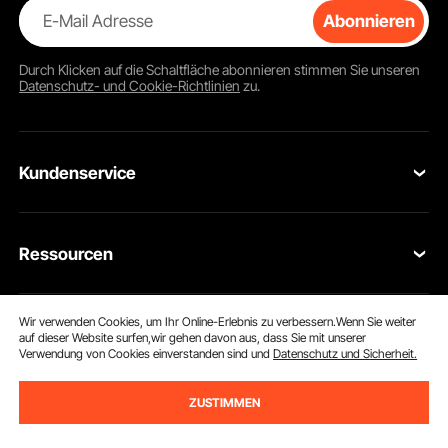
E-Mail Adresse
Abonnieren
Durch Klicken auf die Schaltfläche
abonnieren
stimmen Sie unseren
Datenschutz- und Cookie-Richtlinien
zu.
Kundenservice
Kontaktieren Sie uns
Ressourcen
Rückgaben & Ersatz
Mitgliederprogramm
Ihre Bestellungen
Wir verwenden Cookies, um Ihr Online-Erlebnis zu verbessern.Wenn Sie weiter
Über Uns
auf dieser Website surfen,wir gehen davon aus, dass Sie mit unserer
Pro-Mitgliederprogramm
Ihr Konto
Verwendung von Cookies einverstanden sind und
Datenschutz und Sicherheit.
Über VEVOR
Partnerschaftsprogramm
Hilfe & FAQs
ZUSTIMMEN
VEVOR App herunterladen
Nutzungsbedingungen
Influencer Programm
Versandkosten & Richtlinien