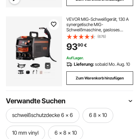
VEVOR MIG-Schweißgerät, 130 A
synergetische MIG-
Schweißmaschine, gasloses
Fülldraht-Welder, tragbarer MIG-
(676)
Schweißer mit IGBT-
93
90
€
Wechselrichtertechnologie und
digitalem Anzeigebildschirm
Auf Lager.
Lieferung:
sobald Mo. Aug. 10
Zum Warenkorb hinzufügen
Verwandte Suchen
schweißschutzdecke 6 x 6
6 8 x 10
10 mm vinyl
6 x 8 x 10