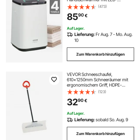
Bildschirm und U-förmiger
(473)
Kontrollleuchte, intelligenter
85
90
€
Handtuchwärmer mit einstellbarem
Timer für Badezimmer, Bademantel,
Decke und Pyjama, automatische
Auf Lager.
Abschaltung, weiß
Lieferung:
Fr Aug. 7 - Mo. Aug.
10
Zum Warenkorb hinzufügen
VEVOR Schneeschaufel,
610x1250mm Schneeräumer mit
ergonomischem Griff, HDPE-
Schaufelblatt,
(123)
Schneeräumwerkzeug, tragbarer
32
90
€
Schneeschieber zum Reinigen von
Einfahrten, Treppen und Gehwegen
Auf Lager.
Lieferung:
sobald So. Aug. 9
Zum Warenkorb hinzufügen