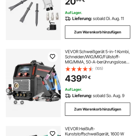
20
€
Luftmeißel zum Schneiden,
Stanzen, Schaben
Auf Lager.
Lieferung:
sobald Di. Aug. 11
Zum Warenkorb hinzufügen
VEVOR Schweißgerät 5-in-1 Kombi,
Schneiden/WIG/MIG/Füllstoff-
MIG/MMA, 50-A-berührungsloses
Plasma- & 200-A-Synergic-
(105)
Schweißgerät, 220-V-Alu-Impuls-
439
90
€
MIG-Schweißgerät, kompatibel mit
Spool Gun
Auf Lager.
Lieferung:
sobald So. Aug. 9
Zum Warenkorb hinzufügen
VEVOR Heißluft-
Kunststoffschweißgerät, 1600 W