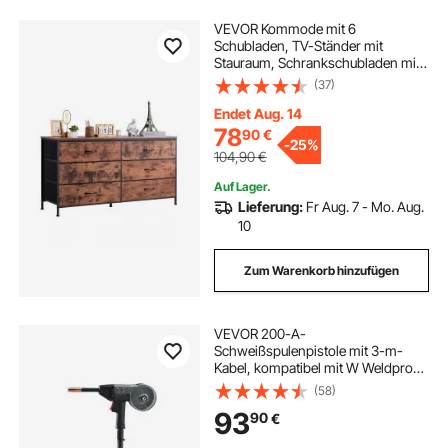
VEVOR Kommode mit 6
Schubladen, TV-Ständer mit
Stauraum, Schrankschubladen mit
stabilem Stahlrahmen, Stoff-
(37)
Aufbewahrungsturm für
Schlafzimmer Flur Schrank,
Endet Aug. 14
rustikales Braun
78
90
€
-
25%
104,90
€
Auf Lager.
Lieferung:
Fr Aug. 7 - Mo. Aug.
10
Zum Warenkorb hinzufügen
VEVOR 200-A-
Schweißspulenpistole mit 3-m-
Kabel, kompatibel mit W Weldpro
MlG200GDsv200- und MIG155GD-
(58)
Schweißgeräten, geeignet für
93
90
€
0,0762/0,0899cm
Flussmittelkern-/Massiv-/Aluminiu