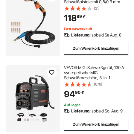
Schweißpistole mit 0,8/0,9 mm
Ersatzdüsen, Profi-
(21)
Schweißzubehör Kompetibel mit
118
99
€
Miller MDX-250,
Schutzgasschweißgerät für
Werkstatt & Industrie
Fast ausverkauft
Lieferung:
sobald Sa Aug. 8
Zum Warenkorb hinzufügen
VEVOR MIG-Schweißgerät, 130 A
synergetische MIG-
Schweißmaschine, 3-in-1-
Flusskern-MIG/MMA/Lift-TIG-
(676)
Mehrprozess-Schweißer, Welder
94
90
€
mit IGBT-
Wechselrichtertechnologie und
digitalem Anzeigebildschirm
Auf Lager.
Lieferung:
sobald So. Aug. 9
Zum Warenkorb hinzufügen