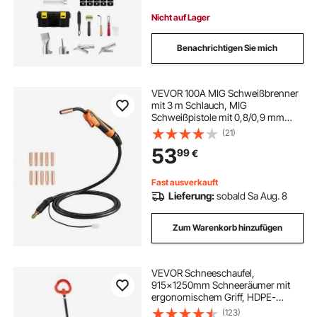
Klingen für PP/PE/PVC
Nicht auf Lager
Benachrichtigen Sie mich
VEVOR 100A MIG Schweißbrenner
mit 3 m Schlauch, MIG
Schweißpistole mit 0,8/0,9 mm
Ersatzdüsen, Profi-
(21)
Schweißzubehör Kompatibel mit
53
99
€
Lincoln Magnum 100L (K530-5),
Schutzgasschweißgerät für
Werkstatt
Fast ausverkauft
Lieferung:
sobald Sa Aug. 8
Zum Warenkorb hinzufügen
VEVOR Schneeschaufel,
915x1250mm Schneeräumer mit
ergonomischem Griff, HDPE-
Schaufelblatt,
(123)