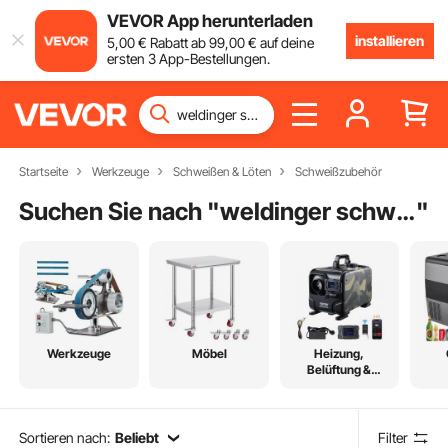
VEVOR App herunterladen
installieren
5
,00
€
Rabatt ab
99
,00
€
auf deine
ersten 3 App-Bestellungen.
Startseite
Werkzeuge
Schweißen & Löten
Schweißzubehör
Suchen Sie nach "
weldinger schweißzubehör
"
Werkzeuge
Möbel
Heizung,
Belüftung &
Kühlung
Sortieren nach:
Beliebt
Filter