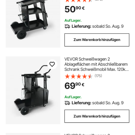
Handschweißen
50
90
€
Schutzgasschweißen Argon-
Lichtbogenschweißen
Auf Lager.
Lieferung:
sobald So. Aug. 9
Zum Warenkorb hinzufügen
VEVOR Schweißwagen 2
Ablageflächen mit Abschließbarem
Schrank Schweißmobil Max. 120kg
Schweßgeräte Wagen mit 2
(175)
Gasflaschenhalterung Ideal für
69
90
€
Handschweißen
Schutzgasschweißen Argon-
Lichtbogenschweißen
Auf Lager.
Lieferung:
sobald So. Aug. 9
Zum Warenkorb hinzufügen