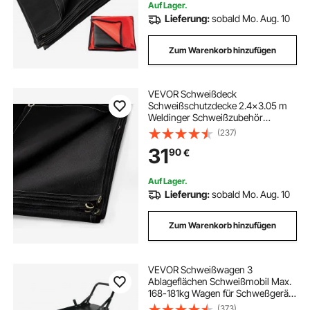
Auf Lager.
Lieferung:
sobald Mo. Aug. 10
Zum Warenkorb hinzufügen
VEVOR Schweißdeck
Schweißschutzdecke 2.4x3.05 m
Weldinger Schweißzubehör
Hitzeschutzgewebe schwarz
(237)
31
90
€
Auf Lager.
Lieferung:
sobald Mo. Aug. 10
Zum Warenkorb hinzufügen
VEVOR Schweißwagen 3
Ablageflächen Schweißmobil Max.
168-181kg Wagen für Schweßgeräte
mit 2 Gasflaschenhalterung Ideal für
(373)