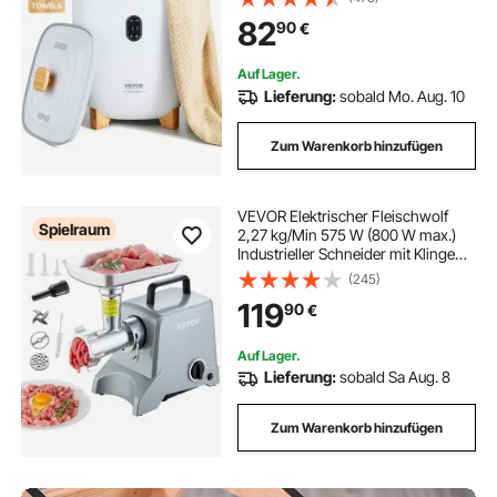
intelligenter Handtuchwärmer mit
82
90
€
einstellbarem Timer für
Badezimmer, Bademantel, Decke
und Pyjama, automatische
Auf Lager.
Abschaltung, weiß
Lieferung:
sobald Mo. Aug. 10
Zum Warenkorb hinzufügen
VEVOR Elektrischer Fleischwolf
Spielraum
2,27 kg/Min 575 W (800 W max.)
Industrieller Schneider mit Klinge
(4,5 mm) & Mahlplatte &
(245)
Wurstfüllklinge & 3 Röhren,
119
90
€
kommerzieller Fleischschneider
aus Aluminium
Auf Lager.
Lieferung:
sobald Sa Aug. 8
Zum Warenkorb hinzufügen