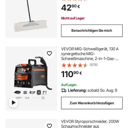
Schneeräumwerkzeug, tragbarer
42
90
€
Schneeschieber zum Reinigen von
Einfahrten, Treppen und Gehwegen
Nicht auf Lager
Benachrichtigen Sie mich
VEVOR MIG-Schweißgerät, 130 A
synergetische MIG-
Schweißmaschine, 2-in-1-Gas-
MIG/gasloses MIG-Fülldraht-
(676)
Mehrprozessschweißer, MIG-
110
90
€
Welder mit IGBT-
Wechselrichtertechnologie &
digitalem Anzeigebildschirm
Auf Lager.
Lieferung:
sobald So. Aug. 9
Zum Warenkorb hinzufügen
VEVOR Styroporschneider, 200W
Schaumschneider aus