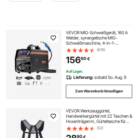
VEVOR MIG-Schweißgerät, 160 A
Welder, synergetische MIG-
Schweißmaschine, 4-in-1-
Gas/MIG/MMA/Lift TIG-
(676)
Mehrprozess-Schweißer mit IGBT-
156
90
€
Wechselrichtertechnologie und
LCD-Bildschirmanzeige
Auf Lager.
Lieferung:
sobald So. Aug. 9
Zum Warenkorb hinzufügen
VEVOR Werkzeuggürtel,
Handwerkergürtel mit 22 Taschen &
Hosenträgernn, Gürteltasche für
Elektriker, Schreiner & Bauarbeiter,
(52)
Schürzenorganizer, Hammerhalter,
90
€
verstellbar von 810 bis 1730 mm