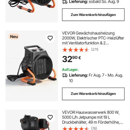
Lieferung:
sobald So. Aug. 9
Zum Warenkorb hinzufügen
VEVOR Gewächshausheizung
Neu
2000W, Elektrischer PTC-Heizlüfter
mit Ventilatorfunktion & 2
Heizstufen, Tragbarer Heizer mit
(271)
Überhitzungsschutz & 15°
32
90
€
Einstellbarer Heizwinkel,
Elektroheizer für Gartenhaus
Auf Lager.
Lieferung:
Fr Aug. 7 - Mo. Aug.
10
Zum Warenkorb hinzufügen
VEVOR Hauswasserwerk 800 W,
5000 L/h Jetpumpe mit 19 L
Druckbehälter, 49 m Förderhöhe,
inkl. Automatischem
(76)