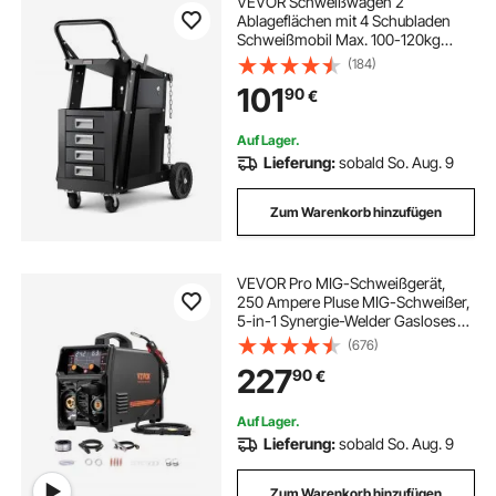
VEVOR Schweißwagen 2
Ablageflächen mit 4 Schubladen
Schweißmobil Max. 100-120kg
Wagen für Schweßgeräte mit 2
(184)
Gasflaschenhalterung Ideal für
101
90
€
Handschweißen
Schutzgasschweißen Argon-
Lichtbogenschweißen
Auf Lager.
Lieferung:
sobald So. Aug. 9
Zum Warenkorb hinzufügen
VEVOR Pro MIG-Schweißgerät,
250 Ampere Pluse MIG-Schweißer,
5-in-1 Synergie-Welder Gasloses
MIG, Gas-MIG, MMA, Lift-TIG, MIG
(676)
Pluse mit IGBT-
227
90
€
Wechselrichtertechnologie und
LCD-Bildschirmanzeige
Auf Lager.
Lieferung:
sobald So. Aug. 9
Zum Warenkorb hinzufügen