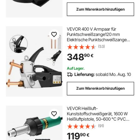
Zum Warenkorb hinzufügen
VEVOR 400 V Armpaar für
Punktschweißzange120 mm
Elektrische Punktschweißzange
25A Spot Welder Gun
(53)
348
90
€
Auf Lager.
Lieferung:
sobald Mo. Aug. 10
Zum Warenkorb hinzufügen
VEVOR Heißluft-
Kunststoffschweißgerät, 1600 W
Heißluftpistole, 50–600 °C PVC
TPO Vinyl Schweißbrenner, Hot Air
(91)
Welder Set mit 11 Zubehörteilen –
119
90
€
Werkzeugkasten, Düse, Rolle,