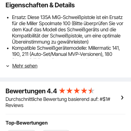
Eigenschaften & Details
Ersatz: Diese 135A MIG-Schweißpistole ist ein Ersatz
für die Miller Spoolmate 100 (Bitte überprüfen Sie vor
dem Kauf das Modell des Schweißgeräts und die
Kompatibilität der Schweißpistole, um eine optimale
Übereinstimmung zu gewährleisten)
Kompatible Schweißgerätemodelle: Millermatic 141,
190, 211 (Auto-Set/Manual MVP-Versionen), 180
(Kompatibilität der Steuerungsschnittstelle muss
Mehr sehen
bestätigt werden), 140 (ab #LH210051N), Multimatic
200/215, Renegade 180 (mit Miller-Anschluss oder
Spoolmate 100) und Syncrowave 210 TIG (erfordert
passendes Nachrüstset)
Bewertungen
4.4
Gleichmäßiger und stabiler Drahtvorschub:
Ausgestattet mit einer 0,8–0,9 mm glatten Doppel-V-
Durchschnittliche Bewertung basierend auf: #$1#
Nut-Antriebsrolle für einen gleichmäßigen und
Reviews
reibungslosen Drahtvorschub. Der ergonomische
Griff liegt angenehm in der Hand und sorgt für
verbesserte Kontrolle und einen stabilen Betrieb
Top-Bewertungen
Optimierte Schweißleistung: Ausgestattet mit einem