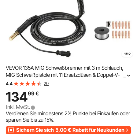
1/12
VEVOR 135A MIG Schweißbrenner mit 3 m Schlauch,
MIG Schweißpistole mit 11 Ersatzdüsen & Doppel-V-
...
Naht, Profi-Schweißzubehör Kompetibel mit Miller
20
4.4
Spoolmate 100, Schutzgasschweißgerät für Werkstatt
134
99
€
Inkl. MwSt.
Verdienen Sie mindestens
2%
Punkte bei Einkäufen oder
sparen Sie bis zu
15%
.
Sichern Sie sich
5,00
€
Rabatt für Neukunden