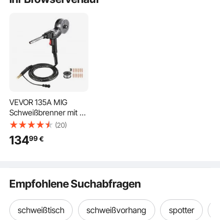
Messingösen
VEVOR 135A MIG
Schweißbrenner mit 3
m Schlauch, MIG
(20)
Schweißpistole mit 11
134
99
€
Ersatzdüsen & Doppel-
V-Naht, Profi-
Schweißzubehör
Kompetibel mit Miller
Empfohlene Suchabfragen
Spoolmate 100,
Schutzgasschweißger
ät für Werkstatt
schweißtisch
schweißvorhang
spotter