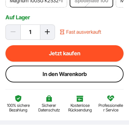
Magnum 100SG K2532-1
Spoolmate 100
Mag
Auf Lager
Fast ausverkauft
Jetzt kaufen
ln den Warenkorb
100% sichere
Sicherer
Kostenlose
Professionelle
Bezahlung
Datenschutz
Rücksendung
r Service