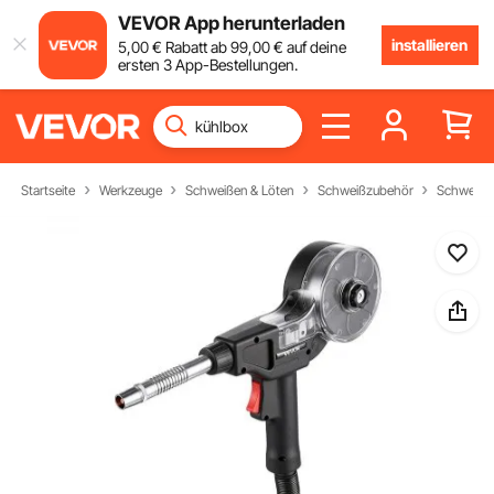
VEVOR App herunterladen
installieren
5
,00
€
Rabatt ab
99
,00
€
auf deine
ersten 3 App-Bestellungen.
Startseite
Werkzeuge
Schweißen & Löten
Schweißzubehör
Schweißz