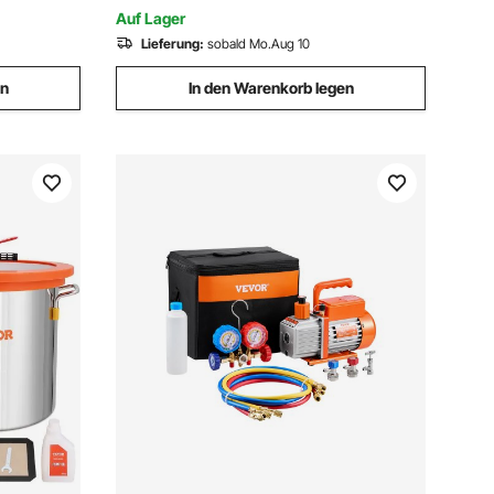
on-
Auf Lager
Lieferung:
sobald Mo.Aug 10
en
In den Warenkorb legen