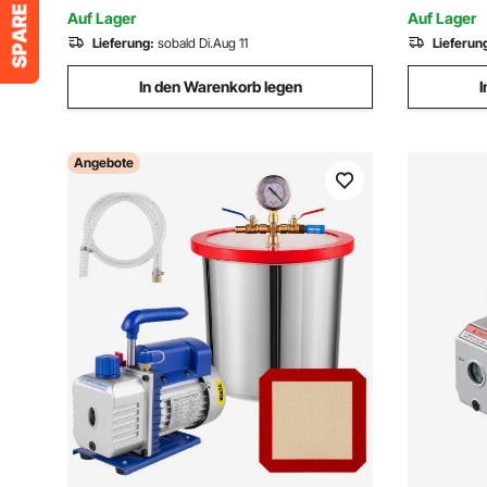
Auf Lager
Auf Lager
Lieferung:
sobald Di.Aug 11
Lieferun
In den Warenkorb legen
I
Angebote