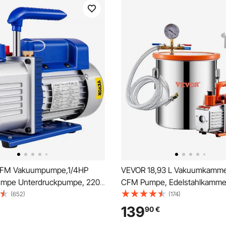
FM Vakuumpumpe,1/4HP
VEVOR 18,93 L Vakuumkammer
mpe Unterdruckpumpe, 220
CFM Pumpe, Edelstahlkamme
ruckpumpe Vakuumgeräte
einstufiges Vakuumpumpen-
(652)
(174)
0HZ Unterdruckpumpe
Entgasungskammerset, mit Ac
139
90
€
räte Pumpe
Öl, 1,5 m Schlauch, Vacuum P