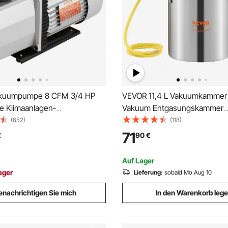
kuumpumpe 8 CFM 3/4 HP
VEVOR 11,4 L Vakuumkammer 
ge Klimaanlagen-
Vakuum Entgasungskammer
0,3 PA Ultimatives
(Durchmesser 23 cm, Höhe 2
(652)
(118)
ltemittel HVAC Werkzeug für
Unterdruckpumpe Vakuumkam
71
€
90
€
e Reparatur Vakuum
zum Stabilisieren von Holz un
ng
Entgasen von Silikon, Harz, P
Auf Lager
ager
Lieferung:
sobald Mo.Aug 10
enachrichtigen Sie mich
In den Warenkorb leg