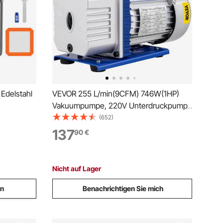
Edelstahl
VEVOR 255 L/min(9CFM) 746W(1HP)
Vakuumpumpe, 220V Unterdruckpumpe
7 cm)
Vakuumgeräte Pumpe, 1720 U
(652)
mer Ideal
Vakuumpumpe Unterdruckpumpe,
137
90
€
d
Unterdruckpumpe Vakuumgeräte
olyurethan
Pumpe
Nicht auf Lager
en
Benachrichtigen Sie mich