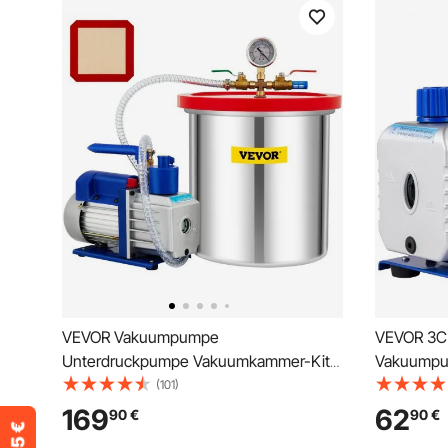
VEVOR Vakuumpumpe
VEVOR 3C
Unterdruckpumpe Vakuumkammer-Kit
Vakuumpu
19L 142L/min 1/3PS 1-stufig
V Unterd
(101)
Pumpe, 5
169
62
90
€
90
€
Vakuumge