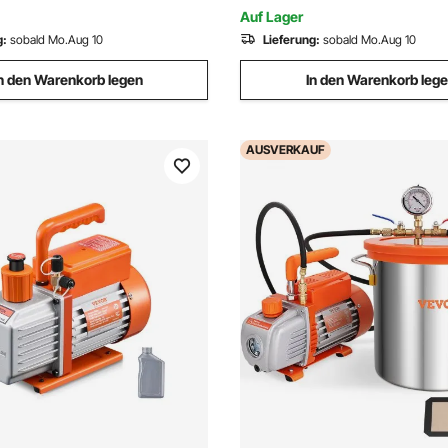
zum Entgasen von Harz-Silik
Auf Lager
Epoxiden
g:
sobald Mo.Aug 10
Lieferung:
sobald Mo.Aug 10
n den Warenkorb legen
In den Warenkorb leg
AUSVERKAUF