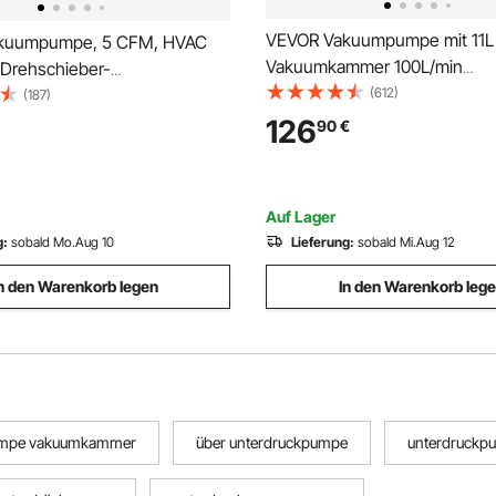
VEVOR Vakuumpumpe mit 11L
kuumpumpe, 5 CFM, HVAC
Vakuumkammer 100L/min
 Drehschieber-
Unterdruckpumpe 150W AC 
(612)
pe, für R134a R22 R410a
(187)
1440U/min 5pa 250ml-Ölkapaz
 Auto-AC-Vakuumpumpen-Kit
126
90
€
HVAC-Vakuumgeräte
che, für die Wartung von Auto-
Kühlvakuumpumpe für
gen und Harzentgasung
Holzstabilisierung Harzentga
Auf Lager
g:
sobald Mo.Aug 10
Lieferung:
sobald Mi.Aug 12
n den Warenkorb legen
In den Warenkorb leg
umpe vakuumkammer
über unterdruckpumpe
unterdruckp