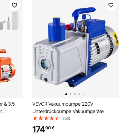
 & 3,5
VEVOR Vakuumpumpe 220V
r,
Unterdruckpumpe Vakuumgeräte
Pumpe 1HP Vakuumpumpe
(652)
ryldeckel,
Unterdruckpumpe
174
90
€
ump Kit