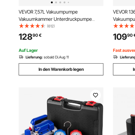
VEVOR 7,57L Vakuumpumpe
VEVOR 136
Vakuumkammer Unterdruckpumpe
Vakuumpu
113L/min 1/3PS Vakuumpumpe
Unterdru
(612)
Pumpe, 5
128
109
90
€
90
Unterdruc
Pump, Va
Auf Lager
Fast ausve
Unterdru
Lieferung:
sobald Di.Aug 11
Lieferun
In den Warenkorb legen
I