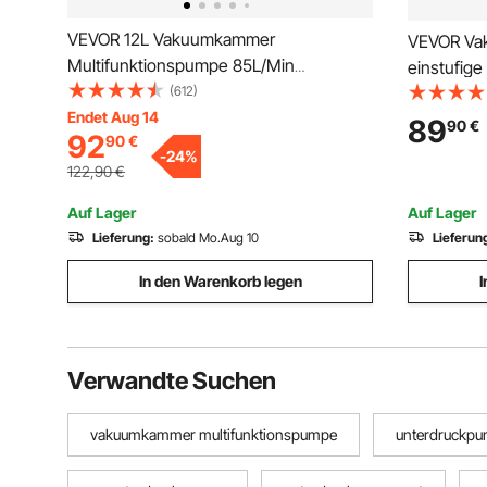
VEVOR 12L Vakuumkammer
VEVOR Va
Multifunktionspumpe 85L/Min
einstufige
Vakuumpumpe Unterdruckpumpe
(612)
Vakuumpum
Edelstahl
Endet Aug 14
Systeme,
89
90
€
92
90
€
mit Ölflas
-
24
%
Klimaanla
122,90
€
Auf Lager
Auf Lager
Lieferung:
sobald Mo.Aug 10
Lieferun
In den Warenkorb legen
I
Verwandte Suchen
vakuumkammer multifunktionspumpe
unterdruckp