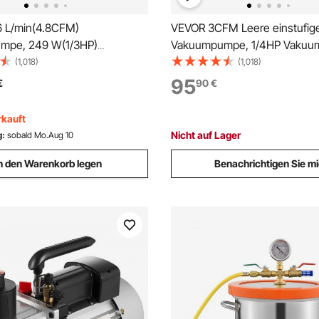
 L/min(4.8CFM)
VEVOR 3CFM Leere einstufig
mpe, 249 W(1/3HP)
Vakuumpumpe, 1/4HP Vaku
ckpumpe Vakuumgeräte
2-Wege Unterdruckpumpe Kli
(1,018)
(1,018)
Pa Vakuumpumpe
220V Vakuumpumpe Unterdr
95
€
90
€
kpumpe, Refrigerant Vacuum
geeignet für Kühlmittel R12 R
cuum Pump, Vakuumpumpe
R410a R404 R502
rkauft
ckpumpe
Nicht auf Lager
g:
sobald Mo.Aug 10
n den Warenkorb legen
Benachrichtigen Sie m