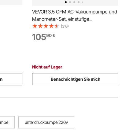
VEVOR 3,5 CFM AC-Vakuumpumpe und
Manometer-Set, einstufige
220V/50Hz
Drehschieber-HVAC-
(310)
ität
Luftvakuumpumpe, A/C-
105
90
€
Kältemittelverteiler-Manometer-Kit, mit
Schläuchen, Klimaanlagenkühlung für
sung
R134a, R12, R22, R502a
Nicht auf Lager
en
Benachrichtigen Sie mich
umpe
unterdruckpumpe 220v