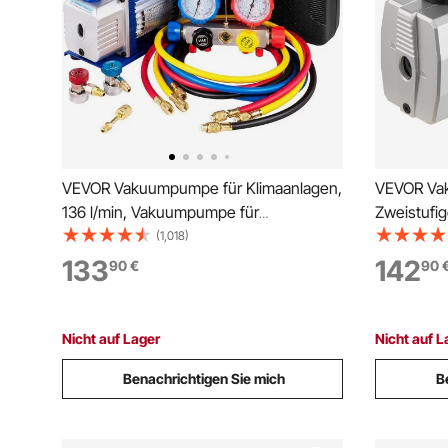
VEVOR Vakuumpumpe für Klimaanlagen,
VEVOR Va
136 l/min, Vakuumpumpe für
Zweistufi
Kältetechnik HVAC 1/3 HP mit 4-Wege-
Vakuumpumpe 220V 
(1,018)
Manometer-Kit und Schlauch 1440
Vakuum Kä
133
142
90
€
90
U/min Tragetasche für Autoklimaanlagen
Automobil
Kältetechnik
Evakuieru
Nicht auf Lager
Nicht auf L
Benachrichtigen Sie mich
B