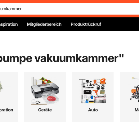
nspiration
Mitgliederbereich
Produktrückruf
pumpe vakuumkammer
"
ration
Geräte
Auto
M