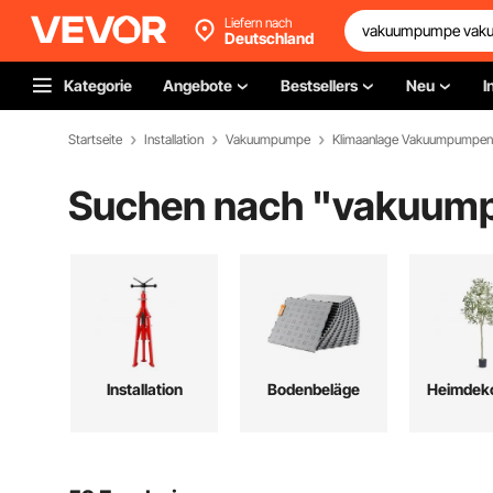
Liefern nach
Deutschland
Kategorie
Angebote
Bestsellers
Neu
I
Startseite
Installation
Vakuumpumpe
Klimaanlage Vakuumpumpen
Suchen nach "
vakuum
Installation
Bodenbeläge
Heimdeko