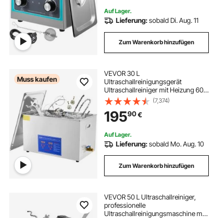
Auf Lager.
Lieferung:
sobald Di. Aug. 11
Zum Warenkorb hinzufügen
VEVOR 30 L
Muss kaufen
Ultraschallreinigungsgerät
Ultraschallreiniger mit Heizung 600
W Ultraschallreiniger aus Edelstahl
(7,374)
Ultraschall Reinigungsgerät für
195
90
€
Brillen Schmuck Zahnprothesen
Münzen usw.
Auf Lager.
Lieferung:
sobald Mo. Aug. 10
Zum Warenkorb hinzufügen
VEVOR 50 L Ultraschallreiniger,
professionelle
Ultraschallreinigungsmaschine mit