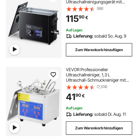
Ultraschallreinigungsgerät mit
Drehknopfsteuerung 6 L,
(98)
Reinigungsgerät mit Korb &
115
90
€
Reinigungskugel, Ultraschallgerät
für Uhren Rasierer Schmuck
Münzen
Auf Lager.
Lieferung:
sobald So. Aug. 9
Zum Warenkorb hinzufügen
VEVOR Professioneller
Ultraschallreiniger, 1,3 L
Ultraschall-Schmuckreiniger mit
digitalem Timer und Heizung,
(7,374)
Edelstahl-Industrie-Schallreiniger
41
90
€
40 kHz für Brillen, Uhren, Ringe,
Kleinteile
Auf Lager.
Lieferung:
sobald Di. Aug. 11
Zum Warenkorb hinzufügen