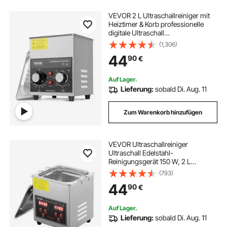
VEVOR 2 L Ultraschallreiniger mit
Heiztimer & Korb professionelle
digitale Ultraschall
Reinigungsgeräte, 60 W
(1,306)
Reinigungsmaschine für
44
90
€
Uhreninstrumente Brillen Münzen
Metallteile Werkzeuge Silber
Auf Lager.
Lieferung:
sobald Di. Aug. 11
Zum Warenkorb hinzufügen
VEVOR Ultraschallreiniger
Ultraschall Edelstahl-
Reinigungsgerät 150 W, 2 L
Ultraschallreinigungsgerät mit
(793)
digitaler Anzeige 0-30 Min,
44
90
€
Reinigung Ultraschall für Schmuck,
Brillen, Uhren usw.
Auf Lager.
Lieferung:
sobald Di. Aug. 11