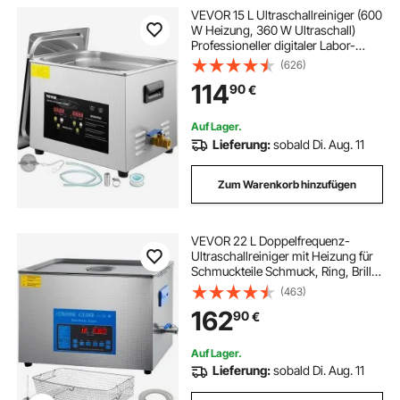
VEVOR 15 L Ultraschallreiniger (600
W Heizung, 360 W Ultraschall)
Professioneller digitaler Labor-
Ultraschall-Teilereiniger mit
(626)
Heizungstimer für die Reinigung
114
90
€
von Glaszahninstrumenten
Auf Lager.
Lieferung:
sobald Di. Aug. 11
Zum Warenkorb hinzufügen
VEVOR 22 L Doppelfrequenz-
Ultraschallreiniger mit Heizung für
Schmuckteile Schmuck, Ring, Brille,
Platine Gebiss Register Platine,
(463)
28/40 KHz Ultraschall
162
90
€
Reinigungsgerät
Auf Lager.
Lieferung:
sobald Di. Aug. 11