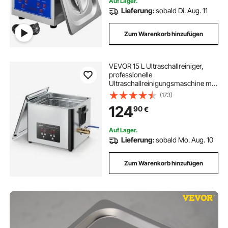
Auf Lager.
Lieferung:
sobald Di. Aug. 11
Zum Warenkorb hinzufügen
VEVOR 15 L Ultraschallreiniger,
professionelle
Ultraschallreinigungsmaschine mit
Reinigungskorb & Digitalanzeige,
(173)
240 W Edelstahl 40 kHz Industrielle
124
90
€
Reinigungsmaschine für Teile
Vergaser Instrumente
Auf Lager.
Lieferung:
sobald Mo. Aug. 10
Zum Warenkorb hinzufügen