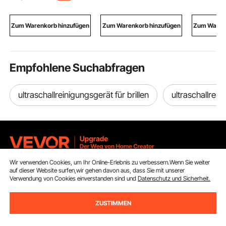
Tisch mit
Schweißen
U/min Abf
Schnellklemmnetz und
Industrieumgebungen
für 50-1
feststellbaren Rädern,
harte Konstruktion
Rohrreini
Zum Warenkorb hinzufügen
Zum Warenkorb hinzufügen
Zum Warenk
einfacher Aufbau in 10
für Abflus
Minuten, 25 mm dicke
Tischplatten
Empfohlene Suchabfragen
ultraschallreinigungsgerät für brillen
ultraschallrein
Wir verwenden Cookies, um Ihr Online-Erlebnis zu verbessern.Wenn Sie weiter
Melden Sie sich für unseren Newsletter an.
auf dieser Website surfen,wir gehen davon aus, dass Sie mit unserer
Verwendung von Cookies einverstanden sind und
Datenschutz und Sicherheit.
E-Mail Adresse
Abonnieren
ZUSTIMMEN
Durch Klicken auf die Schaltfläche
abonnieren
stimmen Sie unseren