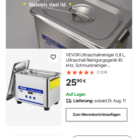
VEVOR Ultraschallreiniger 0,8 L,
Ultraschall Reinigungsgerät 40
kHz, Schmuckreiniger
Ultraschall 24 W, Digitaler
(7,374)
Ultraschallreiniger mit LED-
25
90
€
Anzeige,
Ultraschallreinigungsgerät Brillen
Ultraschall
Auf Lager.
Lieferung:
sobald Di. Aug. 11
Zum Warenkorb hinzufügen