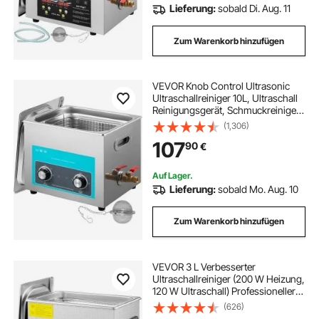
Lieferung:
sobald Di. Aug. 11
Zum Warenkorb hinzufügen
VEVOR Knob Control Ultrasonic
Ultraschallreiniger 10L, Ultraschall
Reinigungsgerät, Schmuckreiniger
Ultraschall digitaler
(1,306)
Ultraschallreiniger
107
90
€
Ultraschallreinigungsgerät Brille
Schmuck Reinigung
Auf Lager.
Lieferung:
sobald Mo. Aug. 10
Zum Warenkorb hinzufügen
VEVOR 3 L Verbesserter
Ultraschallreiniger (200 W Heizung,
120 W Ultraschall) Professioneller
digitaler Labor-Ultraschall-
(626)
Teilereiniger mit Heizungstimer für