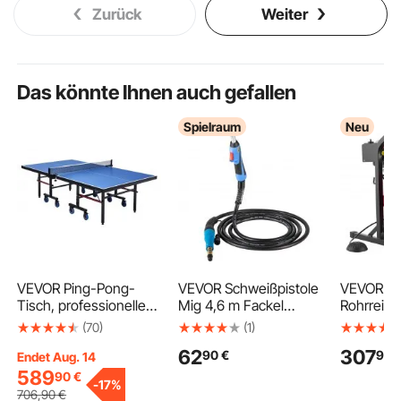
Zurück
Weiter
Das könnte Ihnen auch gefallen
Spielraum
Neu
VEVOR Ping-Pong-
VEVOR Schweißpistole
VEVOR
Tisch, professionelles
Mig 4,6 m Fackel
Rohrrein
Tischtennisspiel,
Ersatz Flexibles Kabel
ne mit M
(70)
(1)
tragbarer MDF-
250 A Arbeitszyklus
Vorschub,
62
307
90
€
99
Tischtennistisch für
60% für
Rohrreini
Endet Aug. 14
den Innenbereich,
Elektroschweißer
mit 15m 
589
90
€
-
17%
faltbarer Ping-Pong-
intensive Nutzung
Abflusssp
706
,90
€