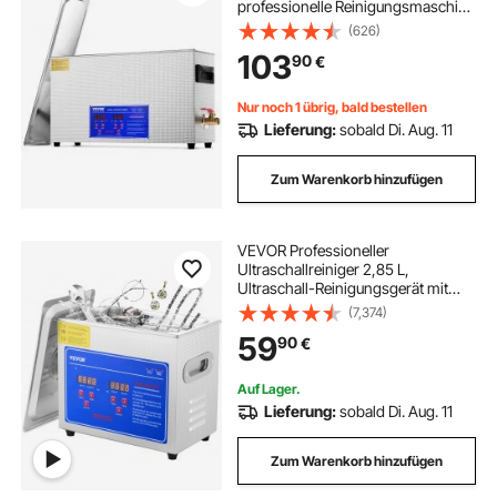
professionelle Reinigungsmaschine
mit Timer und Heizung, 40kHz
(626)
Ultraschallreiniger mit Korb für
103
90
€
Waffenteile Kugeln Militärbedarf
Nur noch 1 übrig, bald bestellen
Lieferung:
sobald Di. Aug. 11
Zum Warenkorb hinzufügen
VEVOR Professioneller
Ultraschallreiniger 2,85 L,
Ultraschall-Reinigungsgerät mit
Digitalem Timer & Heizung,
(7,374)
Ultraschallreinigungsgerät 40 kHz
59
90
€
für Brillen Uhren Ringe Kleinteile
Auf Lager.
Lieferung:
sobald Di. Aug. 11
Zum Warenkorb hinzufügen