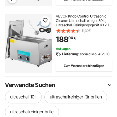
VEVOR Knob Control Ultrasonic
Cleaner Ultraschallreiniger 30 L,
Ultraschall Reinigungsgerät 40 kHz
600 W, Digitaler Ultraschallreiniger,
(1,306)
Schmuck Reinigung Ultraschall 220
188
90
€
V, Ultraschallreinigungsgerät
Auf Lager.
Lieferung:
sobald Mo. Aug. 10
Zum Warenkorb hinzufügen
Verwandte Suchen
ultraschall 10 l
ultraschallreiniger für brillen
ultraschallreiniger brille