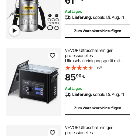
61
Fahrzeugreinigung, Teppichreinig
Auf Lager.
Lieferung:
sobald Di. Aug. 11
Zum Warenkorb hinzufügen
VEVOR Ultraschallreiniger
professionelles
Ultraschallreinigungsgerät mit
Drehknopfsteuerung 3 L,
(98)
Reinigungsgerät mit Korb &
85
90
€
Reinigungskugel, Ultraschallgerät
für Uhren Rasierer Schmuck
Münzen
Auf Lager.
Lieferung:
sobald Di. Aug. 11
Zum Warenkorb hinzufügen
VEVOR Ultraschallreiniger
professionelles