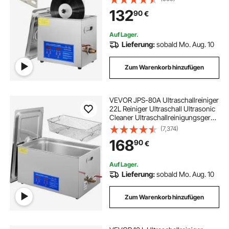
Zeit, Schallplattenreiniger Edelstahl
132
90
€
40 KHz Reinigungsgerät
Auf Lager.
Lieferung:
sobald Mo. Aug. 10
Zum Warenkorb hinzufügen
VEVOR JPS-80A Ultraschallreiniger
22L Reiniger Ultraschall Ultrasonic
Cleaner Ultraschallreinigungsgerät
Edelstahl mit Digitaler Anzeige für
(7,374)
Schmuck Brillen und Zähne
168
90
€
Auf Lager.
Lieferung:
sobald Mo. Aug. 10
Zum Warenkorb hinzufügen