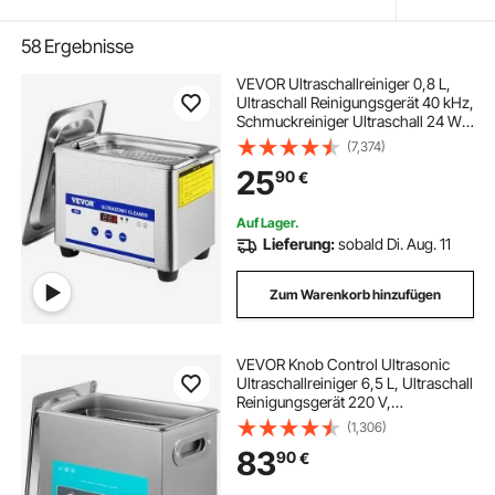
58
Ergebnisse
VEVOR Ultraschallreiniger 0,8 L,
Ultraschall Reinigungsgerät 40 kHz,
Schmuckreiniger Ultraschall 24 W,
Digitaler Ultraschallreiniger mit
(7,374)
LED-Anzeige,
25
90
€
Ultraschallreinigungsgerät Brillen
Ultraschall
Auf Lager.
Lieferung:
sobald Di. Aug. 11
Zum Warenkorb hinzufügen
VEVOR Knob Control Ultrasonic
Ultraschallreiniger 6,5 L, Ultraschall
Reinigungsgerät 220 V,
Ultraschallreiniger mit Heizung,
(1,306)
Schmuckreiniger Ultraschall 40
83
90
€
kHz, Digitaler Ultraschallreiniger
300 W