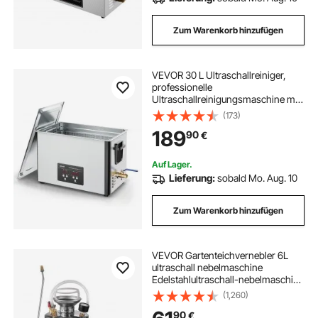
Zum Warenkorb hinzufügen
VEVOR 30 L Ultraschallreiniger,
professionelle
Ultraschallreinigungsmaschine mit
Reinigungskorb & Digitalanzeige,
(173)
480 W Edelstahl 40 kHz Industrielle
189
90
€
Reinigungsmaschine für Teile
Vergaser Instrumente
Auf Lager.
Lieferung:
sobald Mo. Aug. 10
Zum Warenkorb hinzufügen
VEVOR Gartenteichvernebler 6L
ultraschall nebelmaschine
Edelstahlultraschall-nebelmaschine
geeignet für Haus, Garten,
(1,260)
Touristenfahrzeuge,
90
€
Spezialfahrzeuge Schiffe,