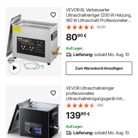
VEVOR 6L Verbesserter
Ultraschallreiniger (200 W Heizung,
180 W Ultraschall) Professioneller
digitaler Labor-Ultraschall-
(626)
Teilereiniger mit Heizungstimer für
80
90
€
die Reinigung von Schmuck, Brillen
Auf Lager.
Lieferung:
sobald Mo. Aug. 10
Zum Warenkorb hinzufügen
VEVOR Ultraschallreiniger
professionelles
Ultraschallreinigungsgerät mit
Drehknopfsteuerung 10 L,
(98)
Reinigungsgerät mit Korb &
139
90
€
Reinigungskugel, Ultraschallgerät
für Uhren Rasierer Schmuck
Münzen
Auf Lager.
Lieferung:
sobald Mo. Aug. 10