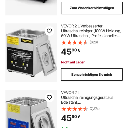
Zum Warenkorb hinzufügen
VEVOR 2 L Verbesserter
Ultraschallreiniger (100 W Heizung,
60 W Ultraschall) Professioneller
digitaler Labor-Ultraschall-
(626)
Teilereiniger mit Heizungstimer für
45
90
€
die Reinigung von Schmuck,
Brillenteilen
Nicht auf Lager
Benachrichtigen Sie mich
VEVOR 2 L
Ultraschallreinigungsgerät aus
Edelstahl,
Ultraschallreinigungsgerät mit
(7,374)
digitaler Heizung und Timer,
45
90
€
Schmuckreinigung für den
gewerblichen und privaten
Heimgebrauch (2L)