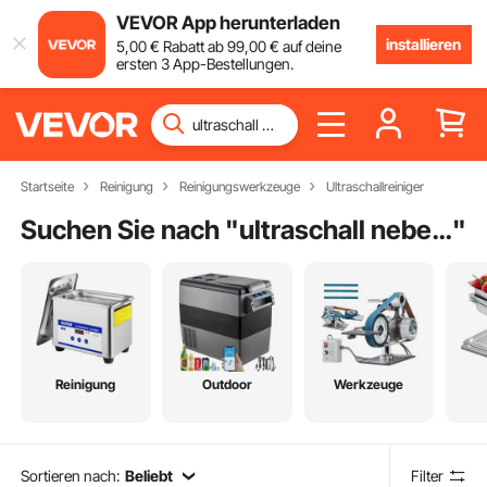
VEVOR App herunterladen
installieren
5
,00
€
Rabatt ab
99
,00
€
auf deine
ersten 3 App-Bestellungen.
Startseite
Reinigung
Reinigungswerkzeuge
Ultraschallreiniger
Suchen Sie nach "
ultraschall nebelmacher
"
Reinigung
Outdoor
Werkzeuge
Sortieren nach:
Beliebt
Filter