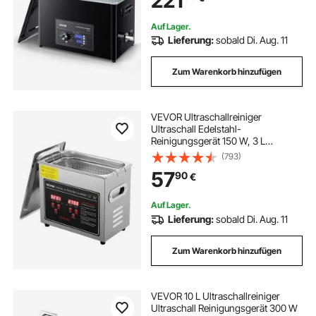
221
für Uhren Rasierer Schmuck
Münzen
Auf Lager.
ultraschallreiniger für schmuck
Lieferung:
sobald Di. Aug. 11
Zum Warenkorb hinzufügen
ja ultraschallreiniger für brille
ultraschallreiniger heizung 10l
VEVOR Ultraschallreiniger
Ultraschall Edelstahl-
Reinigungsgerät 150 W, 3 L
Ultraschallreinigungsgerät mit
ultraschallreiniger für brille
(793)
Digitaler Anzeige 0-30 Min,
57
90
€
Reinigung Ultraschall für Schmuck,
Brillen, Uhren usw.
Auf Lager.
Lieferung:
sobald Di. Aug. 11
Zum Warenkorb hinzufügen
VEVOR 10 L Ultraschallreiniger
Ultraschall Reinigungsgerät 300 W