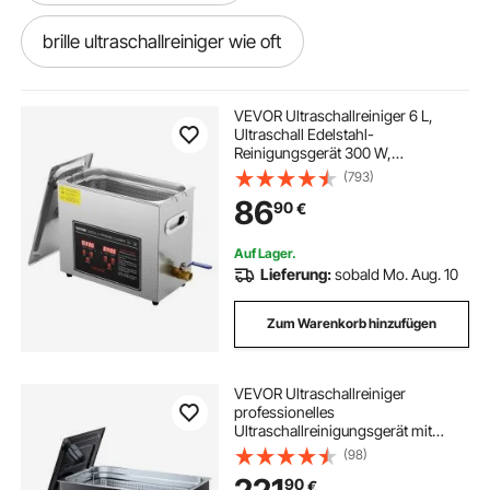
brille ultraschallreiniger wie oft
digitaler Ultraschallreiniger
VEVOR Ultraschallreiniger 6 L,
Ultraschall Edelstahl-
Reinigungsgerät 300 W,
3l digitaler ultraschallreiniger
Ultraschallreinigungsgerät mit
(793)
Digitaler Anzeige 0-30 Min,
86
90
€
Reinigung Ultraschall für Schmuck,
Brillen, Uhren usw.
ultraschallreinig brill
Auf Lager.
Lieferung:
sobald Mo. Aug. 10
ultraschallreiniger für schmuck ultraschallgerät
Zum Warenkorb hinzufügen
brillen ultraschallreiniger
VEVOR Ultraschallreiniger
professionelles
ultraschallreiniger für große brillen
Ultraschallreinigungsgerät mit
Drehknopfsteuerung 30 L,
(98)
Reinigungsgerät mit Korb &
brillen ultraschallreiniger ultraschallgeräte
90
€
Reinigungskugel, Ultraschallgerät