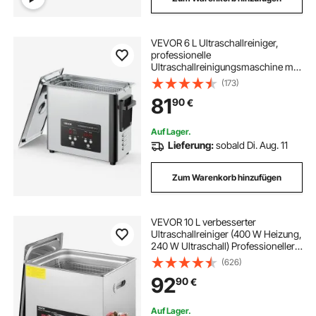
VEVOR 6 L Ultraschallreiniger,
professionelle
Ultraschallreinigungsmaschine mit
Reinigungskorb & Digitalanzeige,
(173)
120 W Edelstahl 40 kHz Industrielle
81
90
€
Reinigungsmaschine für Uhren
Schmuck
Auf Lager.
Lieferung:
sobald Di. Aug. 11
Zum Warenkorb hinzufügen
VEVOR 10 L verbesserter
Ultraschallreiniger (400 W Heizung,
240 W Ultraschall) Professioneller
digitaler Labor-Ultraschallreiniger
(626)
mit Heizungstimer für die Reinigung
92
90
€
von Teilen und Instrumenten
Auf Lager.