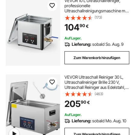
VEVOR 10 L Ultraschallreiniger,
professionelle
Ultraschallreinigungsmaschine mit
Reinigungskorb & Digitalanzeige,
(173)
180 W Edelstahl 40 kHz Industrielle
104
90
€
Reinigungsmaschine für Teile
Vergaser Instrumente
Auf Lager.
Lieferung:
sobald So. Aug. 9
Zum Warenkorb hinzufügen
VEVOR Ultraschall Reiniger 30 L,
Ultraschallreiniger Brille 230 V,
Ultraschall Reiniger aus Edelstahl,
Ultraschallgerät mit 2 Einstellbarer
(463)
Reinigungsleistung 300 W, 600 W,
205
90
€
für Zahnheilkunde, Geschirr
Auf Lager.
Lieferung:
sobald Mo. Aug. 10
Zum Warenkorb hinzufügen