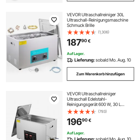
VEVOR Ultraschallreiniger 30L
Ultraschall-Reinigungsmaschine
Schmuck Brille
(1,306)
187
90
€
Auf Lager.
Lieferung:
sobald Mo. Aug. 10
Zum Warenkorb hinzufügen
VEVOR Ultraschallreiniger
Ultraschall Edelstahl-
Reinigungsgerät 600 W, 30 L
Ultraschallreinigungsgerät mit
(793)
digitaler Anzeige 0-30 Min,
196
90
€
Reinigung Ultraschall für Schmuck,
Brillen, Uhren usw.
Auf Lager.
Lieferung:
sobald Mo. Aug. 10