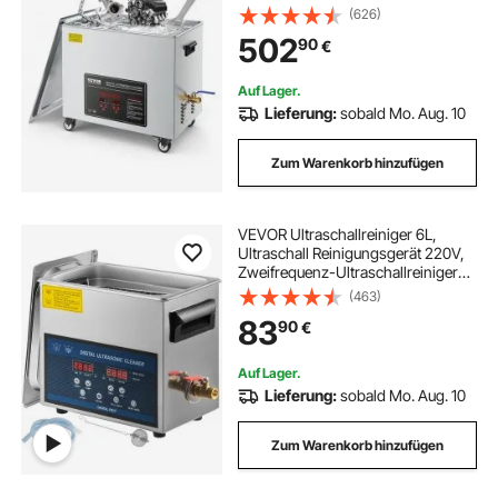
Reinigungskorb & Digitalanzeige,
(626)
840 W Edelstahl 40 kHz
502
90
€
Reinigungsmaschine mit Rädern für
Teile Vergaser Instrumente
Auf Lager.
Lieferung:
sobald Mo. Aug. 10
Zum Warenkorb hinzufügen
VEVOR Ultraschallreiniger 6L,
Ultraschall Reinigungsgerät 220V,
Zweifrequenz-Ultraschallreiniger
Edelstahl, Digitaler
(463)
Ultraschallreiniger,
83
90
€
Ultraschallreinigungsgerät mit LED-
Anzeige 28 kHz und 40 kHz
Auf Lager.
Lieferung:
sobald Mo. Aug. 10
Zum Warenkorb hinzufügen