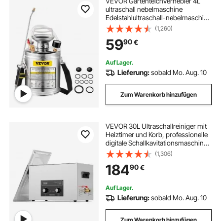
VEVOR Gartenteichvernebler 4L
ultraschall nebelmaschine
Edelstahlultraschall-nebelmaschine
geeignet für Haus, Garten,
(1,260)
Touristenfahrzeuge,
59
90
€
Spezialfahrzeuge Schiffe,
Fahrzeugreinigung, Teppichreinig
Auf Lager.
Lieferung:
sobald Mo. Aug. 10
Zum Warenkorb hinzufügen
VEVOR 30L Ultraschallreiniger mit
Heiztimer und Korb, professionelle
digitale Schallkavitationsmaschine,
360 W Reinigungsmaschine für
(1,306)
Laborwerkzeuge, Metallteile,
184
90
€
Vergaser, Messing, Autoteile
Auf Lager.
Lieferung:
sobald Mo. Aug. 10
Zum Warenkorb hinzufügen