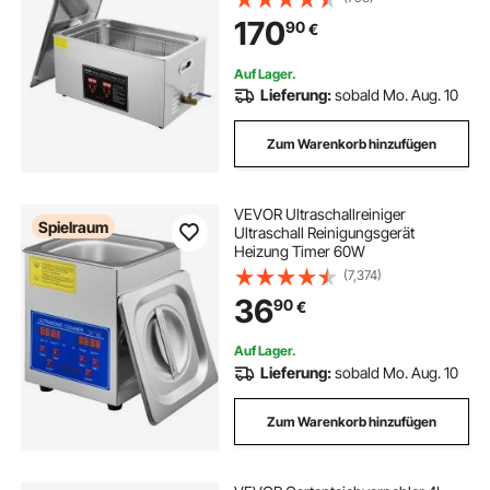
Digitaler Anzeige 0-30 Min,
170
90
€
Reinigung Ultraschall für Schmuck,
Brillen, Uhren usw.
Auf Lager.
Lieferung:
sobald Mo. Aug. 10
Zum Warenkorb hinzufügen
VEVOR Ultraschallreiniger
Spielraum
Ultraschall Reinigungsgerät
Heizung Timer 60W
(7,374)
36
90
€
Auf Lager.
Lieferung:
sobald Mo. Aug. 10
Zum Warenkorb hinzufügen