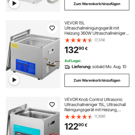
Zum Warenkorb hinzufügen
VEVOR 15L
Ultraschallreinigungsgerät mit
Heizung 360W Ultraschallreiniger
aus Edelstahl Ultraschallbad
(7,374)
Ultraschall Reinigungsgerät für
132
90
€
Brillen Schmuck Zahnprothesen
Münzen usw.
Auf Lager.
Lieferung:
sobald Mo. Aug. 10
Zum Warenkorb hinzufügen
VEVOR Knob Control Ultrasonic
Ultraschallreiniger 15L, Ultraschall
Reinigungsgerät mit Heizung,
Schmuckreiniger Ultraschall 230 V,
(1,306)
Digitaler Ultraschallreiniger 400 W
122
90
€
Ultraschallreinigungsgerät 40 kHz