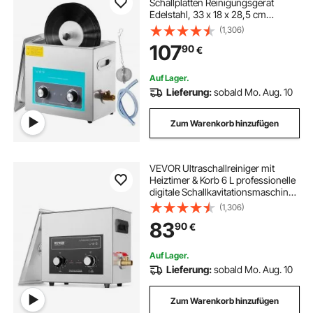
Schallplatten Reinigungsgerät
Edelstahl, 33 x 18 x 28,5 cm
Ultraschallreinigungsgerät
(1,306)
Ultraschallreiniger Ultraschallgerät
107
90
€
Heizung Digital Brille Uhren
Schmuck
Auf Lager.
Lieferung:
sobald Mo. Aug. 10
Zum Warenkorb hinzufügen
VEVOR Ultraschallreiniger mit
Heiztimer & Korb 6 L professionelle
digitale Schallkavitationsmaschine,
180 W Reinigungsmaschine für
(1,306)
Uhreninstrumente Brillen Münzen
83
90
€
Metallteile Werkzeuge
Auf Lager.
Lieferung:
sobald Mo. Aug. 10
Zum Warenkorb hinzufügen