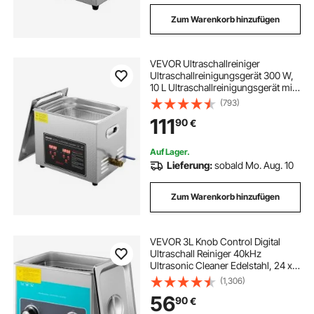
Zum Warenkorb hinzufügen
VEVOR Ultraschallreiniger
Ultraschallreinigungsgerät 300 W,
10 L Ultraschallreinigungsgerät mit
Digitaler Anzeige 0-30 Min,
(793)
Ultraschallreinigungsgerät für
111
90
€
Schmuck Brillen Uhren
Auf Lager.
Lieferung:
sobald Mo. Aug. 10
Zum Warenkorb hinzufügen
VEVOR 3L Knob Control Digital
Ultraschall Reiniger 40kHz
Ultrasonic Cleaner Edelstahl, 24 x
14 x 10 cm Schmuck Reinigung
(1,306)
Ultraschall
56
90
€
Ultraschallreinigungsgerät Brille
Reinigungsgerät Heater Timer