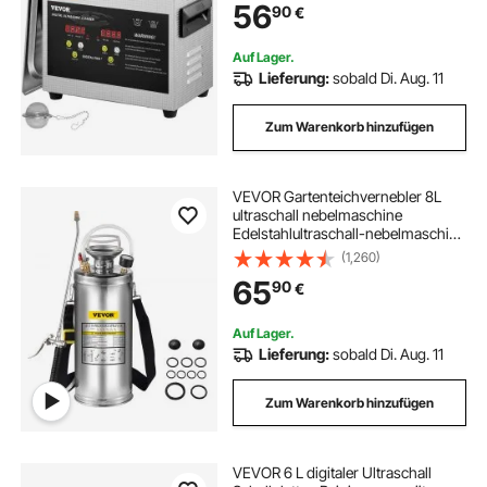
56
90
€
die Reinigung von Schmuckgläsern
Auf Lager.
Lieferung:
sobald Di. Aug. 11
Zum Warenkorb hinzufügen
VEVOR Gartenteichvernebler 8L
ultraschall nebelmaschine
Edelstahlultraschall-nebelmaschine
geeignet für Haus, Garten,
(1,260)
Touristenfahrzeuge,
65
90
€
Spezialfahrzeuge Schiffe,
Fahrzeugreinigung, Teppichreinig
Auf Lager.
Lieferung:
sobald Di. Aug. 11
Zum Warenkorb hinzufügen
VEVOR 6 L digitaler Ultraschall