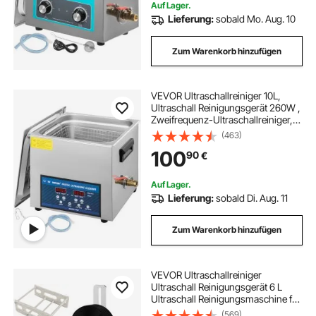
Auf Lager.
Lieferung:
sobald Mo. Aug. 10
Zum Warenkorb hinzufügen
VEVOR Ultraschallreiniger 10L,
Ultraschall Reinigungsgerät 260W ,
Zweifrequenz-Ultraschallreiniger,
Schmuckreiniger Ultraschall
(463)
Ultraschallreiniger
100
90
€
Ultraschallreinigungsgerät Brille mit
LED-Bildschirm
Auf Lager.
Lieferung:
sobald Di. Aug. 11
Zum Warenkorb hinzufügen
VEVOR Ultraschallreiniger
Ultraschall Reinigungsgerät 6 L
Ultraschall Reinigungsmaschine für
Schallplatten 180 W einstellbare
(569)