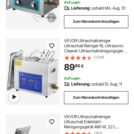
Auf Lager.
Lieferung:
sobald Mo. Aug. 10
Zum Warenkorb hinzufügen
VEVOR Ultraschallreiniger
Ultraschall Reiniger 6L Ultrasonic
Cleaner Ultraschallreinigungsgerät
Edelstahl mit Digitaler Anzeige für
(7,374)
Schmuck Brillen und Zähne
89
90
€
Auf Lager.
Lieferung:
sobald Di. Aug. 11
Zum Warenkorb hinzufügen
VEVOR Ultraschallreiniger
Ultraschall Edelstahl-
Reinigungsgerät 480 W, 22 L
Ultraschallreinigungsgerät mit
(793)