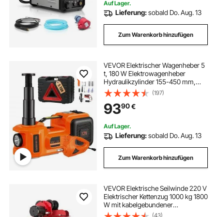
Auf Lager.
Lieferung:
sobald Do. Aug. 13
Zum Warenkorb hinzufügen
VEVOR Elektrischer Wagenheber 5
t, 180 W Elektrowagenheber
Hydraulikzylinder 155-450 mm,
Hydraulik-Handpumpe
(197)
Wagenheber mit Schlagschrauber
93
90
€
Werkzeugkasten Netzkabel für
Autos SUVs
Auf Lager.
Lieferung:
sobald Do. Aug. 13
Zum Warenkorb hinzufügen
VEVOR Elektrische Seilwinde 220 V
Elektrischer Kettenzug 1000 kg 1800
W mit kabelgebundener
Fernbedienung 1,4 m Elektrische
(43)