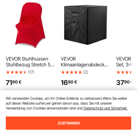
VEVOR Stuhlhussen
VEVOR
VEVOR Ka
Stuhlbezug Stretch 50
Klimaanlagenabdeckun
Set, 3-tei
Stk. waschbarer &
g, 610 x 610 x 762 mm,
Ofenbeste
(17)
(2)
abnehmbarer
Schutzhülle,
Ständer, 
71
16
37
90
€
90
€
90
€
Stuhlüberzug aus
dreischichtig,
Schürhak
Polyester-Spandex für
wasserdichtes
Kamingarn
Hochzeitsfeiern
Polyestergewebe,
Kaminzub
Wir verwenden Cookies, um Ihr Online-Erlebnis zu verbessern.Wenn Sie weiter
Esszimmerbankette,
universelle Passform,
Schmiede
auf dieser Website surfen,wir gehen davon aus, dass Sie mit unserer
passend für
Schutzabdeckung für
Lagerfeue
Verwendung von Cookies einverstanden sind und
Datenschutz und Sicherheit.
Klappstühle (45 x 46 x
Außen-Klimaanlagen,
drinnen u
Zum Warenkorb hinzufügen
Zum Warenkorb hinzufügen
Zum Warenk
77 cm) Rot
Schwarz
Schwarz
ZUSTIMMEN