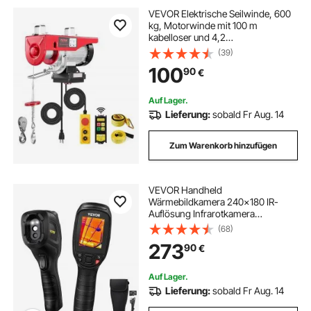
VEVOR Elektrische Seilwinde, 600
kg, Motorwinde mit 100 m
kabelloser und 4,2
kabelgebundener Fernbedienung,
(39)
12 m Hubhöhe mit Einzelkabel,
100
90
€
Einzel-/Doppelschlingen,
Hebezeug für Garage, Lager, Fabrik
Auf Lager.
Lieferung:
sobald Fr Aug. 14
Zum Warenkorb hinzufügen
VEVOR Handheld
Wärmebildkamera 240x180 IR-
Auflösung Infrarotkamera
Thermometer 40mK Thermografie
(68)
Kamera -20-550°C Thermokamera
273
90
€
Identifizierung von Wilden Tiere
Elektrisch Hotspots Fehlenden
Isolierung
Auf Lager.
Lieferung:
sobald Fr Aug. 14