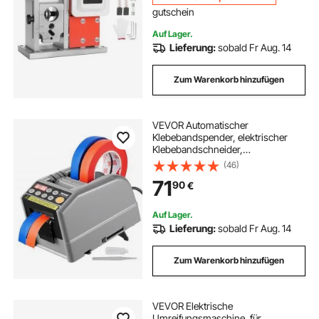
gutschein
Auf Lager.
Lieferung:
sobald Fr Aug. 14
Zum Warenkorb hinzufügen
VEVOR Automatischer
Klebebandspender, elektrischer
Klebebandschneider,
Verpackungsmaschine,
(46)
Bandschneidemaschine, 6-60 mm
71
90
€
Bandbreite
Auf Lager.
Lieferung:
sobald Fr Aug. 14
Zum Warenkorb hinzufügen
VEVOR Elektrische
Umreifungsmaschine, für