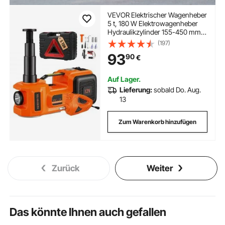
VEVOR Elektrischer Wagenheber
5 t, 180 W Elektrowagenheber
Hydraulikzylinder 155-450 mm,
Hydraulik-Handpumpe
(197)
Wagenheber mit
93
90
€
Schlagschrauber
Werkzeugkasten Netzkabel für
Autos SUVs
Auf Lager.
Lieferung:
sobald Do. Aug.
13
Zum Warenkorb hinzufügen
Zurück
Weiter
Das könnte Ihnen auch gefallen