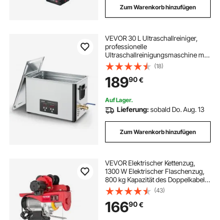
Zum Warenkorb hinzufügen
VEVOR 30 L Ultraschallreiniger,
professionelle
Ultraschallreinigungsmaschine mit
Reinigungskorb & Digitalanzeige,
(18)
480 W Edelstahl 40 kHz Industrielle
189
90
€
Reinigungsmaschine für Teile
Vergaser Instrumente
Auf Lager.
Lieferung:
sobald Do. Aug. 13
Zum Warenkorb hinzufügen
VEVOR Elektrischer Kettenzug,
1300 W Elektrischer Flaschenzug,
800 kg Kapazität des Doppelkabels
Hebezug Kettenaufzug aus Stahl,
(43)
Nennlast 1 T Seilhebezug mit
166
90
€
Wagen, Kettenzug Seilwinde für
Fabriken