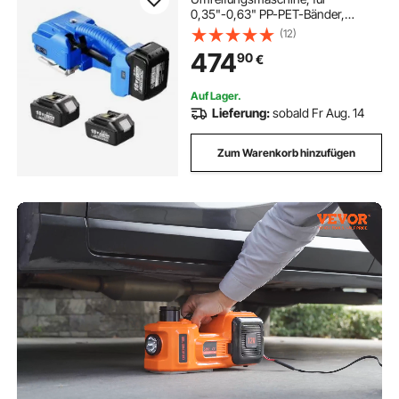
0,35"-0,63" PP-PET-Bänder,
tragbares elektrisches
(12)
Umreifungswerkzeug mit
474
90
€
Digitalanzeige, 2 x 5000 mAh
batteriebetriebenes automatisches
Umreifungswerkzeug für
Auf Lager.
Verpackungskartonpaletten
Lieferung:
sobald Fr Aug. 14
Zum Warenkorb hinzufügen