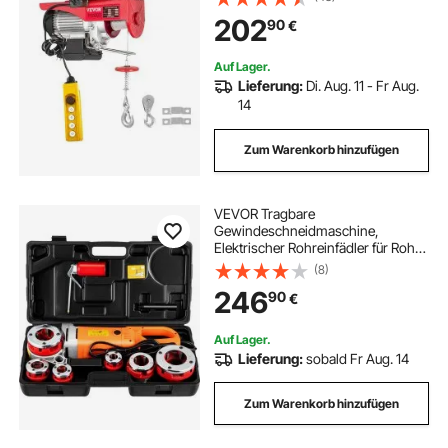
Winde für Werkstatt, Garage, Lager,
202
90
€
Industrie, Heben schwerer Lasten
Auf Lager.
Lieferung:
Di. Aug. 11 - Fr Aug.
14
Zum Warenkorb hinzufügen
VEVOR Tragbare
Gewindeschneidmaschine,
Elektrischer Rohreinfädler für Rohre
mit Tragetasche, 6 Matrizen, 2300
(8)
W 220 V Elektro-
246
90
€
Gewindeschneidmaschine(EU
PLUG 220V)
Auf Lager.
Lieferung:
sobald Fr Aug. 14
Zum Warenkorb hinzufügen