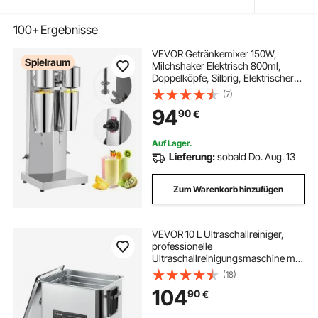
100+
Ergebnisse
VEVOR Getränkemixer 150W,
Spielraum
Milchshaker Elektrisch 800ml,
Doppelköpfe, Silbrig, Elektrischer
Mixer für Shakes, Cocktailmixer,
(7)
Milchshake Maschine, Bar Mixer,
94
90
€
Standmixer, Gewerbliche
Privatgebrauch
Auf Lager.
Lieferung:
sobald Do. Aug. 13
Zum Warenkorb hinzufügen
VEVOR 10 L Ultraschallreiniger,
professionelle
Ultraschallreinigungsmaschine mit
Reinigungskorb & Digitalanzeige,
(18)
180 W Edelstahl 40 kHz Industrielle
104
90
€
Reinigungsmaschine für Teile
Vergaser Instrumente