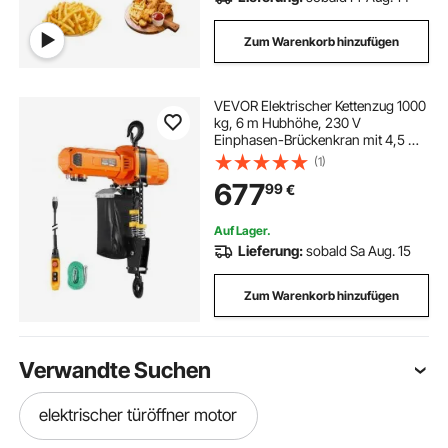
Zum Warenkorb hinzufügen
VEVOR Elektrischer Kettenzug 1000
kg, 6 m Hubhöhe, 230 V
Einphasen-Brückenkran mit 4,5 m
Kabelfernbedienung, G100-Kette,
(1)
Notstopp, Elektrokettenzug für
677
99
€
Fabriken, Lagerhallen, Garagen
Auf Lager.
Lieferung:
sobald Sa Aug. 15
Zum Warenkorb hinzufügen
Verwandte Suchen
elektrischer türöffner motor