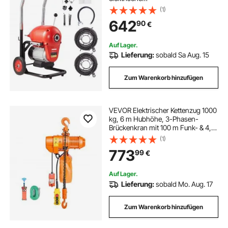
Rohrreinigungsmaschine mit
(1)
manueller Zufuhr – mit 6
642
90
€
Schneidern und CW/CCW-
Steuerung für 4" bis 8" Rohre
Auf Lager.
Lieferung:
sobald Sa Aug. 15
Zum Warenkorb hinzufügen
VEVOR Elektrischer Kettenzug 1000
kg, 6 m Hubhöhe, 3-Phasen-
Brückenkran mit 100 m Funk- & 4,5
m Kabelfernbedienung, G80-
(1)
Doppelkette, Elektrokettenzug für
773
99
€
Fabriken, Lagerhallen & Garagen
Auf Lager.
Lieferung:
sobald Mo. Aug. 17
Zum Warenkorb hinzufügen