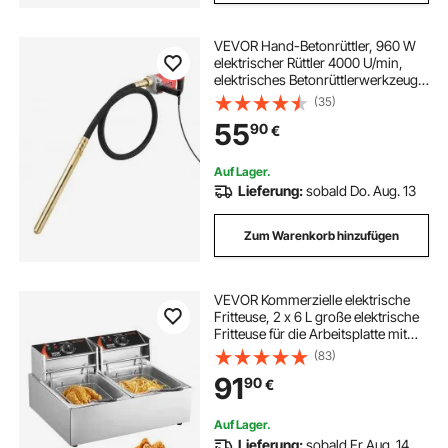
VEVOR Hand-Betonrüttler, 960 W
elektrischer Rüttler 4000 U/min,
elektrisches Betonrüttlerwerkzeug
mit 2 m Schaftstange, tragbarer
(35)
Bleistift-Zementrüttler zum
55
90
€
Entfernen von Luftblasen und
Mischen von Beton
Auf Lager.
Lieferung:
sobald Do. Aug. 13
Zum Warenkorb hinzufügen
VEVOR Kommerzielle elektrische
Fritteuse, 2 x 6 L große elektrische
Fritteuse für die Arbeitsplatte mit
herausnehmbarem Doppelkorb,
(83)
5000 W Doppelfritteuse aus
91
90
€
Edelstahl für Küche, Restaurant
Auf Lager.
Lieferung:
sobald Fr Aug. 14