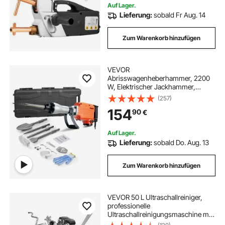
Auf Lager.
Lieferung:
sobald Fr Aug. 14
Zum Warenkorb hinzufügen
VEVOR
Abrisswagenheberhammer, 2200
W, Elektrischer Jackhammer,
Strapazierfähig, 1400 BPM
(257)
Betonbrecher 4 Stück Meißel Bit,
154
90
€
Handschuhe
Auf Lager.
Lieferung:
sobald Do. Aug. 13
Zum Warenkorb hinzufügen
VEVOR 50 L Ultraschallreiniger,
professionelle
Ultraschallreinigungsmaschine mit
Reinigungskorb & Digitalanzeige,