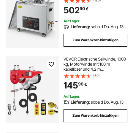
(120)
840 W Edelstahl 40 kHz
502
90
€
Reinigungsmaschine mit Rädern für
Teile Vergaser Instrumente
Auf Lager.
Lieferung:
sobald Do. Aug. 13
Zum Warenkorb hinzufügen
VEVOR Elektrische Seilwinde, 1000
kg, Motorwinde mit 100 m
kabelloser und 4,2 m
kabelgebundener Fernbedienung,
(39)
12 m Hubhöhe mit Einzelkabel,
145
90
€
Einzel-/Doppelschlingen,
Hebezeug für Garage, Lager, Fabrik
Auf Lager.
Lieferung:
sobald Do. Aug. 13
Zum Warenkorb hinzufügen