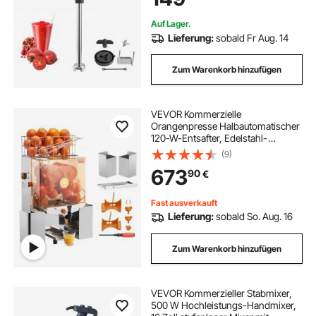
Ersatzklingenkopf
Auf Lager.
Lieferung:
sobald Fr Aug. 14
Zum Warenkorb hinzufügen
VEVOR Kommerzielle
Orangenpresse Halbautomatischer
120-W-Entsafter, Edelstahl-
Orangenpresse für 20 Orangen pro
(9)
Minute, mit Wasserhahn & PC-
673
90
€
Abdeckung Gewerbliche
Zitruspresse Saftpresse Elektrisch
Fast ausverkauft
Lieferung:
sobald So. Aug. 16
Zum Warenkorb hinzufügen
VEVOR Kommerzieller Stabmixer,
500 W Hochleistungs-Handmixer,