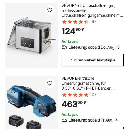
VEVOR 15 L Ultraschallreiniger,
professionelle
Ultraschallreinigungsmaschine mit
Reinigungskorb & Digitalanzeige,
(18)
240 W Edelstahl 40 kHz Industrielle
124
90
€
Reinigungsmaschine für Teile
Vergaser Instrumente
Auf Lager.
Lieferung:
sobald Do. Aug. 13
Zum Warenkorb hinzufügen
VEVOR Elektrische
Umreifungsmaschine, für
0,35"-0,63" PP-PET-Bänder,
tragbares elektrisches
(12)
Umreifungswerkzeug mit
463
90
€
Digitalanzeige, 2 x 4000 mAh
batteriebetriebenes automatisches
Umreifungswerkzeug für
Auf Lager.
Verpackungskartonpaletten
Lieferung:
sobald Fr Aug. 14