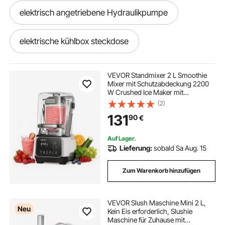
elektrisch angetriebene Hydraulikpumpe
elektrische kühlbox steckdose
kühlbox elektrisch steckdose
VEVOR Standmixer 2 L Smoothie
Mixer mit Schutzabdeckung 2200
W Crushed Ice Maker mit
Elektrischer Schreibtisch
Selbstreinigungsfunktion
(2)
Einstellbarer Drehzahl 6
131
90
€
Voreingestellte Programme für
Smoothies Eiscrushing Pürees
elektrische schreibtisch
Weiß
Auf Lager.
Lieferung:
sobald Sa Aug. 15
elektrische seilzug 12v
Zum Warenkorb hinzufügen
elektrisch schreibtische
VEVOR Slush Maschine Mini 2 L,
Neu
Kein Eis erforderlich, Slushie
elektrische seilwinde synthetisches seil
Maschine für Zuhause mit