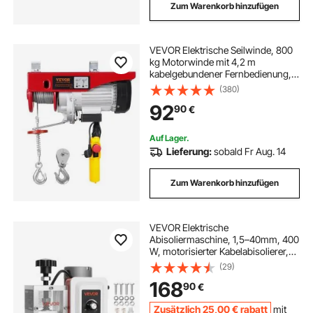
Zum Warenkorb hinzufügen
VEVOR Elektrische Seilwinde, 800
kg Motorwinde mit 4,2 m
kabelgebundener Fernbedienung,
12 m Hubhöhe mit Einzelkabel,
(380)
Einzel-/Doppelschlingen, Not-Aus,
92
90
€
Hebezeug für Garage, Lager, Fabrik
Auf Lager.
Lieferung:
sobald Fr Aug. 14
Zum Warenkorb hinzufügen
VEVOR Elektrische
Abisoliermaschine, 1,5–40mm, 400
W, motorisierter Kabelabisolierer,
9,84 IPS (15 m/min) Drahtschäler
(29)
mit Klingen, V-förmigen Rollen,
168
90
€
Kühlventilator, Kabelschälmaschine
Zusätzlich
25
,00
€
rabatt
mit