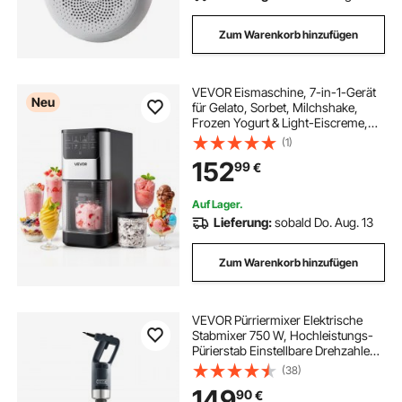
Zum Warenkorb hinzufügen
VEVOR Eismaschine, 7-in-1-Gerät
Neu
für Gelato, Sorbet, Milchshake,
Frozen Yogurt & Light-Eiscreme,
Hausgemachte Eismaschine mit
(1)
Ein-Knopf-Funktion zum Einrühren
152
99
€
und Nachdrehen, Glatte Cremige
Textur
Auf Lager.
Lieferung:
sobald Do. Aug. 13
Zum Warenkorb hinzufügen
VEVOR Pürriermixer Elektrische
Stabmixer 750 W, Hochleistungs-
Pürierstab Einstellbare Drehzahlen,
Edelstahl Mehrzweck Stabmixer
(38)
855 mm Abnehmbarer Rührstab,
149
90
€
inkl. Wandhaken &