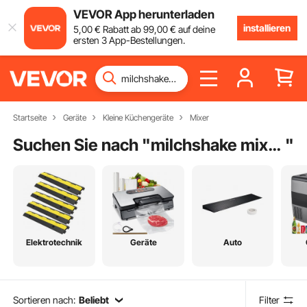
VEVOR App herunterladen
installieren
5
,00
€
Rabatt ab
99
,00
€
auf deine
ersten 3 App-Bestellungen.
Startseite
Geräte
Kleine Küchengeräte
Mixer
Suchen Sie nach "
milchshake mixer elektrisch
"
Elektrotechnik
Geräte
Auto
Sortieren nach:
Beliebt
Filter