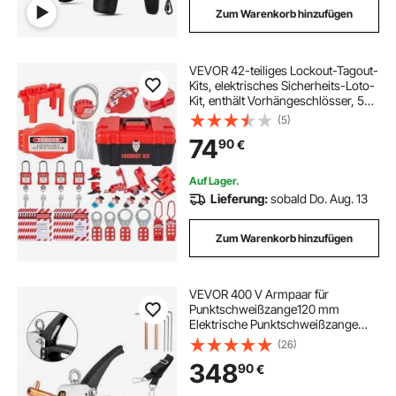
Zum Warenkorb hinzufügen
VEVOR 42-teiliges Lockout-Tagout-
Kits, elektrisches Sicherheits-Loto-
Kit, enthält Vorhängeschlösser, 5
Arten von Lockouts, Haspen,
(5)
Anhänger und Kabelbinder, Box,
74
90
€
Lockout-Sicherheitswerkzeuge für
die Beseitigung elektrischer Risiken
in Industrie und Maschinen
Auf Lager.
Lieferung:
sobald Do. Aug. 13
Zum Warenkorb hinzufügen
VEVOR 400 V Armpaar für
Punktschweißzange120 mm
Elektrische Punktschweißzange
25A Spot Welder Gun
(26)
348
90
€