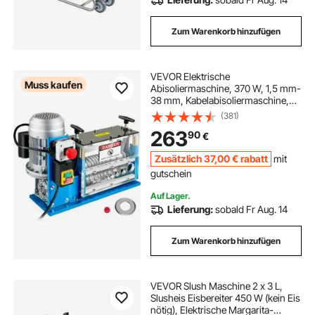
Zum Warenkorb hinzufügen
VEVOR Elektrische
Muss kaufen
Abisoliermaschine, 370 W, 1,5 mm-
38 mm, Kabelabisoliermaschine,
Kabel Abisolierwerkzeug, 11 Kanäle
(381)
10 Klingen zum Recycling von
263
90
€
Kupferdrähten/Entfernen, Isolierung
aus Kunststoff
Zusätzlich
37
,00
€
rabatt
mit
gutschein
Auf Lager.
Lieferung:
sobald Fr Aug. 14
Zum Warenkorb hinzufügen
VEVOR Slush Maschine 2 x 3 L,
Slusheis Eisbereiter 450 W (kein Eis
nötig), Elektrische Margarita-