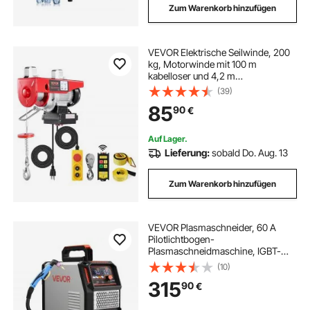
Zum Warenkorb hinzufügen
VEVOR Elektrische Seilwinde, 200
kg, Motorwinde mit 100 m
kabelloser und 4,2 m
kabelgebundener Fernbedienung,
(39)
12 m Hubhöhe mit Einzelkabel,
85
90
€
Einzel-/Doppelschlingen,
Hebezeug für Garage, Lager, Fabrik
Auf Lager.
Lieferung:
sobald Do. Aug. 13
Zum Warenkorb hinzufügen
VEVOR Plasmaschneider, 60 A
Pilotlichtbogen-
Plasmaschneidmaschine, IGBT-
Wechselrichter mit Digitalanzeige –
(10)
mit 2T/4T-Funktion & einstellbarer
315
90
€
PA/PT-Zeit für industriellen Einsatz
(400 V 3-Phasen)