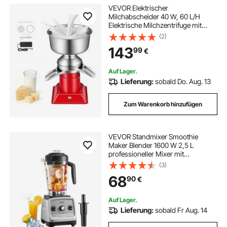
VEVOR Elektrischer
Milchabscheider 40 W, 60 L/H
Elektrische Milchzentrifuge mit
Tastensteuerung, 10500 U/min
(2)
Trennmaschine für Kuhmilch,
143
99
€
Rahmseparator aus 304 Edelstahl
mit 4,5L Milchtank für Küche
Auf Lager.
Lieferung:
sobald Do. Aug. 13
Zum Warenkorb hinzufügen
VEVOR Standmixer Smoothie
Maker Blender 1600 W 2,5 L
professioneller Mixer mit
leistungsstarkem Motor,
(3)
multifunktionaler Mixer zur
68
90
€
Lebensmittelverarbeitung für
Smoothies / Milchshakes / Säfte
Auf Lager.
Lieferung:
sobald Fr Aug. 14