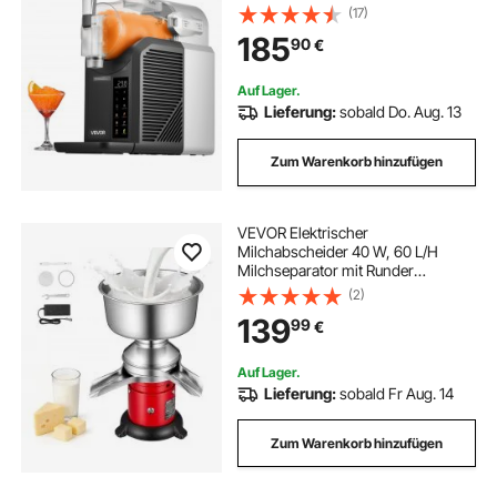
Selbstreinigung und 6
(17)
Voreingestellten Programmen,
elektrischen Schreibtisch
185
90
€
Zubereitung von Milchshakes,
Frappés und Gefrorenen Cocktails
Auf Lager.
seilzug elektrisch 12v
Lieferung:
sobald Do. Aug. 13
Zum Warenkorb hinzufügen
kettenzug elektrisch kabellos
elektrische seilwinde 12v nylonseil
VEVOR Elektrischer
Milchabscheider 40 W, 60 L/H
Milchseparator mit Runder
Standfuß Tastensteuerung, 10500
elektrisch schreibtisch
(2)
U/min Trennmaschine für Milch,
139
99
€
Milchzentrifuge aus 304 Edelstahl
mit 4,5L Milchtank für Küche
elektrischer kettenzug kabellos
Auf Lager.
Lieferung:
sobald Fr Aug. 14
Zum Warenkorb hinzufügen