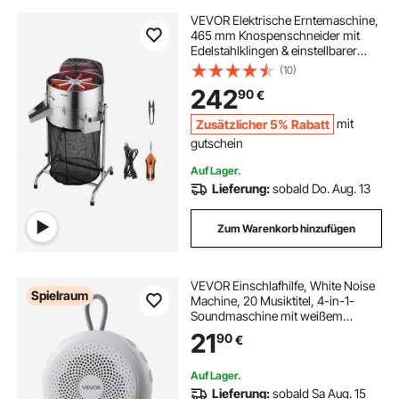
VEVOR Elektrische Erntemaschine,
465 mm Knospenschneider mit
Edelstahlklingen & einstellbarer
Geschwindigkeit, Hydrokultur-
(10)
Schneidemaschine mit
242
90
€
Auffangbeutel, Handschere, für
Blätter & Knospen
Zusätzlicher 5% Rabatt
mit
gutschein
Auf Lager.
Lieferung:
sobald Do. Aug. 13
Zum Warenkorb hinzufügen
VEVOR Einschlafhilfe, White Noise
Spielraum
Machine, 20 Musiktitel, 4-in-1-
Soundmaschine mit weißem
Rauschen, automatischem
21
90
€
Abschalttimer, sanftem Ringlicht,
Speicherfunktion &
Kindersicherung, Rauschgerät
Auf Lager.
Lieferung:
sobald Sa Aug. 15