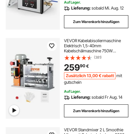
Auf Lager.
Lieferung:
sobald Mi. Aug. 12
Zum Warenkorb hinzufügen
VEVOR Kabelabisoliermaschine
Elektrisch 1,5-40mm
Kabelschälmaschine 750W
Abisoliermaschine 30m pro Minute
(381)
Geschwindigkeit Abisolierzange
259
90
€
65-Mn-Federstahl Klinge Ideal zum
Abisolieren von Kupferdraht
Zusätzlich
13
,00
€
rabatt
mit
gutschein
Auf Lager.
Lieferung:
sobald Fr Aug. 14
Zum Warenkorb hinzufügen
VEVOR Standmixer 2 L Smoothie