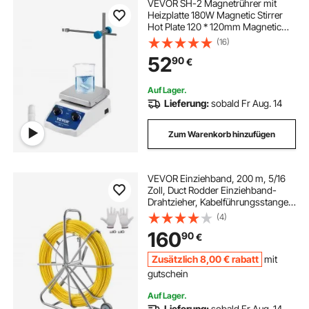
VEVOR SH-2 Magnetrührer mit
Heizplatte 180W Magnetic Stirrer
Hot Plate 120 * 120mm Magnetic
Stirrer Mixer 1L
(16)
52
90
€
Auf Lager.
Lieferung:
sobald Fr Aug. 14
Zum Warenkorb hinzufügen
VEVOR Einziehband, 200 m, 5/16
Zoll, Duct Rodder Einziehband-
Drahtzieher, Kabelführungsstange
mit Rollenständer aus Stahl, 3
(4)
Zugköpfe, Angelwerkzeug für
160
90
€
Wände & elektrische Leitungen,
nicht leitfähig
Zusätzlich
8
,00
€
rabatt
mit
gutschein
Auf Lager.
Lieferung:
sobald Fr Aug. 14