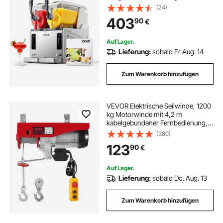
Maschine mit
(24)
Selbstreinigungsfunktion, Geeignet
403
90
€
für Frozen Margaritas Frappés
Milchshakes Shakes
Auf Lager.
Lieferung:
sobald Fr Aug. 14
Zum Warenkorb hinzufügen
VEVOR Elektrische Seilwinde, 1200
kg Motorwinde mit 4,2 m
kabelgebundener Fernbedienung,
12 m Hubhöhe mit Einzelkabel,
(380)
Einzel-/Doppelschlingen, Not-Aus,
123
90
€
Hebezeug für Garage, Lager, Fabrik
Auf Lager.
Lieferung:
sobald Do. Aug. 13
Zum Warenkorb hinzufügen