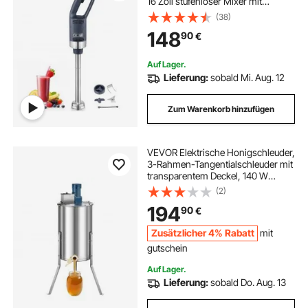
16 Zoll stufenloser Mixer mit
variabler Geschwindigkeit und
(38)
Edelstahlklinge, tragbarer
148
90
€
Mehrzweckmixer für Suppen,
Saucen, Kartoffelpüree, Sahne
Auf Lager.
Lieferung:
sobald Mi. Aug. 12
Zum Warenkorb hinzufügen
VEVOR Elektrische Honigschleuder,
3-Rahmen-Tangentialschleuder mit
transparentem Deckel, 140 W
Honigextractor aus Edelstahl,
(2)
höhenverstellbar,
194
90
€
Wabenextraktionsgerät für die
Bienenzucht
Zusätzlicher 4% Rabatt
mit
gutschein
Auf Lager.
Lieferung:
sobald Do. Aug. 13