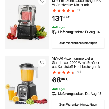
Mixer mit Schutzabdeckung 2200
W Crushed Ice Maker mit
Selbstreinigungsfunktion
(2)
Einstellbarer Drehzahl 6
131
90
€
Voreingestellte Programme
Smoothies Eiscrushing Pürees
Schwarz
Auf Lager.
Lieferung:
sobald Fr Aug. 14
Zum Warenkorb hinzufügen
VEVOR Mixer kommerzieller
Standmixer 2200 W mit Behälter
aus Kunststoff, Hochleistungsmixer
Power Profi Mixer Küchenmixer mit
(16)
3 Funktionen, für gefrorene
68
90
€
Getränke Shakes Smoothies und
Crush Ice, schwarz
Auf Lager.
Lieferung:
sobald Do. Aug. 13
Zum Warenkorb hinzufügen