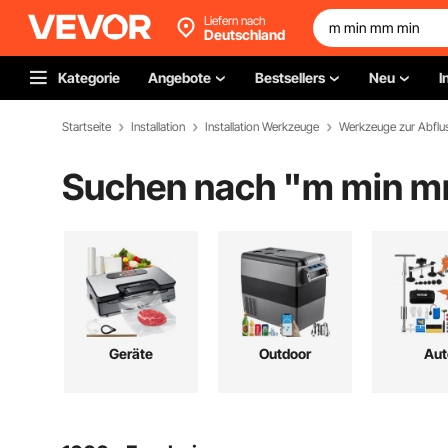
Liefern nach
Deutschland
Kategorie
Angebote
Bestsellers
Neu
I
Startseite
Installation
Installation Werkzeuge
Werkzeuge zur Abflu
Suchen nach "
m min m
Geräte
Outdoor
Aut