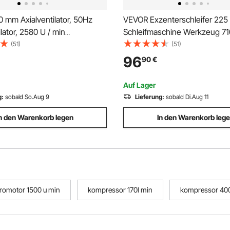
 mm Axialventilator, 50Hz
VEVOR Exzenterschleifer 225
ator, 2580 U / min
Schleifmaschine Werkzeug 7
, 220V entilator Lüfter,
Schleifmaschine 800-1750 U 
(51)
(51)
lator, Wandventilator
Netzkabel mit LED-Scheinwer
96
90
€
Griff, Vakuumbeutel, Handsch
Schutzbrille
Auf Lager
g:
sobald So.Aug 9
Lieferung:
sobald Di.Aug 11
n den Warenkorb legen
In den Warenkorb leg
tromotor 1500 u min
kompressor 170l min
kompressor 400