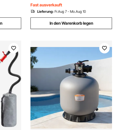
Gehwegen, Fahrzeugen und mehr
Fast ausverkauft
Lieferung:
Fr.Aug 7 - Mo.Aug 10
en
In den Warenkorb legen