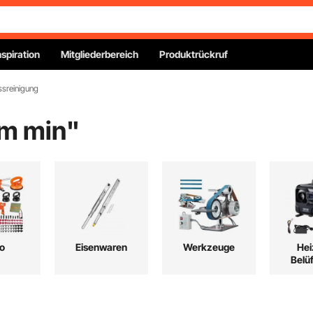
nspiration
Mitgliederbereich
Produktrückruf
ssreinigung
m min
"
o
Eisenwaren
Werkzeuge
Hei
Belü
Kü