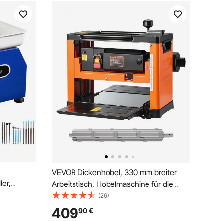
VEVOR Dickenhobel, 330 mm breiter
er,
Arbeitstisch, Hobelmaschine für die
in, Hand-
Holzbearbeitung, Spiralmesserkopf mit
(26)
es ABS-
24 Einsätzen, 2000-W-Motor mit
409
90
€
e für
23.500 U/min, Einzelgeschwindigkeit,