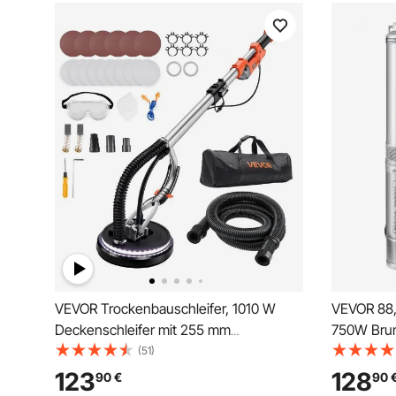
VEVOR Trockenbauschleifer, 1010 W
VEVOR 88
Deckenschleifer mit 255 mm
750W Bru
Schleifteller, Langhalsschleifer mit 1000–
Tauchpum
(51)
2200 U/min Drehzahl, Doppelwandiger
Rohrpump
123
128
90
€
90
LED, Ausziehbarem Griff, 15
IP68 Wass