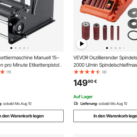
kettiermaschine Manuell 15–
VEVOR Oszillierender Spindelsc
en pro Minute Etikettenpistole
2000 U/min Spindelschleifmas
reiten von 10–130 mm,
16 mm Hub, 5 Hülsen (12,7–5
(11)
(8)
längen von 10–300 mm
610x98 mm Schleifband für
149
90
€
der Etikettiermaschine
Holzbearbeitung, Möbelschlei
ikettierer
Heimwerkerprojekte
Auf Lager
g:
sobald Mo.Aug 10
Lieferung:
sobald Mo.Aug 10
n den Warenkorb legen
In den Warenkorb leg