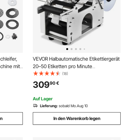
hleifer,
VEVOR Halbautomatische Etikettiergerät
chine mit
20–50 Etiketten pro Minute
0,8 mm) &
Etikettiermaschine Etikettenbreiten von
(18)
13–150 mm, Etikettenlängen von 25–300
309
90
€
fen,
mm Preisschilder Flaschenetikettierer
Auf Lager
Lieferung:
sobald Mo.Aug 10
en
In den Warenkorb legen