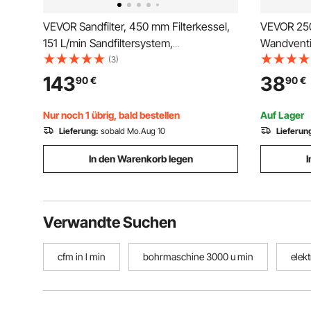
VEVOR Sandfilter, 450 mm Filterkessel,
VEVOR 250
151 L/min Sandfiltersystem,
Wandventil
Filterbehälter mit 7-Wege-
Wandlüfter
(3)
Mehrwegeventil, Rückspül-, Spül-,
Axialventi
143
38
90
€
90
€
Umwälz-, Abwasser-, Winter- &
Geschlossenmodus, für Aufstellpools
Nur noch 1 übrig, bald bestellen
Auf Lager
Lieferung:
sobald Mo.Aug 10
Lieferun
In den Warenkorb legen
I
Verwandte Suchen
cfm in l min
bohrmaschine 3000 u min
elek