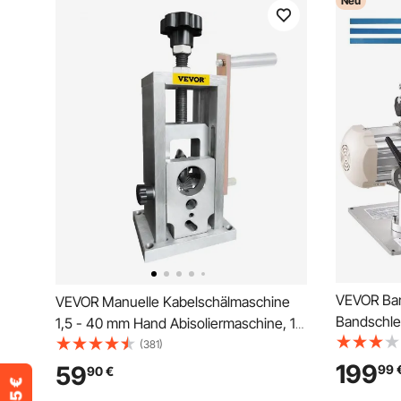
Neu
VEVOR Ban
VEVOR Manuelle Kabelschälmaschine
Bandschle
1,5 - 40 mm Hand Abisoliermaschine, 15
Schleifbä
m / min Kupferschrott, 4 kg Mehrfach-
(381)
Verstellba
Abisolierzange, Schneidemaschine mit
199
59
99
90
€
& Max. 21
Abisoliergeschwindigkeit für