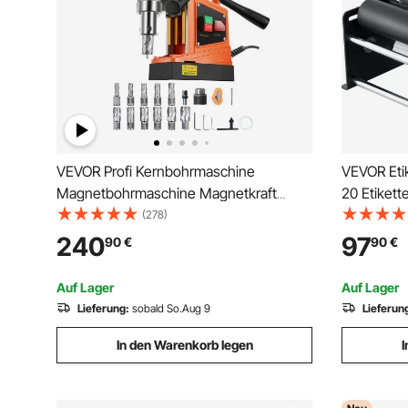
VEVOR Profi Kernbohrmaschine
VEVOR Eti
Magnetbohrmaschine Magnetkraft
20 Etikett
12500 N, 850 U/min 1450 W
Etikettenb
(278)
Magnetbohrmaschine 40 mm Max.
Etiketten
240
97
90
€
90
€
Bohrdurchmesser,
Preisschil
Magnetkernbohrsystem für Schiffsbau,
Flaschenet
Auf Lager
Auf Lager
Brückenbau usw. Orange
Lieferung:
sobald So.Aug 9
Lieferun
In den Warenkorb legen
I