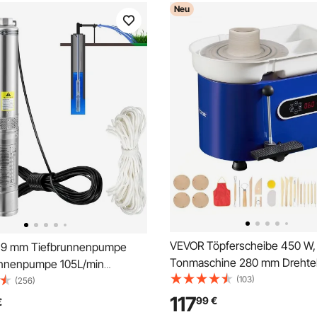
Neu
VEVOR Töpferscheibe 450 W,
,9 mm Tiefbrunnenpumpe
Tonmaschine 280 mm Drehtell
nnenpumpe 105L/min
Drehzahlregelung 60–300 U/m
(103)
pe max. Förderhöhe 62m
(256)
& Fußsteuerung, Abnehmbar
e 230V 50Hz Sandpumpe
117
99
€
€
Becken, Keramik Clay Maschin
erpumpe mit 20m Kabel