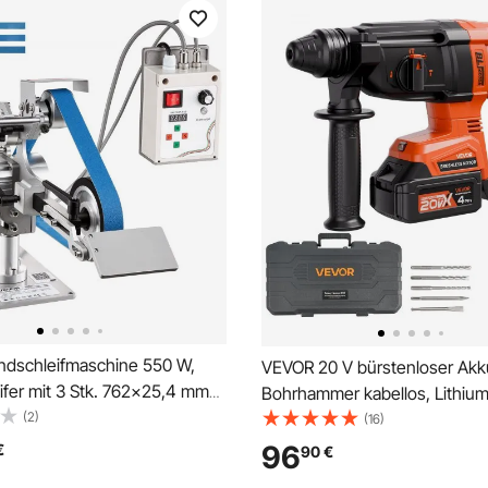
dschleifmaschine 550 W,
VEVOR 20 V bürstenloser Akk
ifer mit 3 Stk. 762x25,4 mm
Bohrhammer kabellos, Lithiu
ndern, 200-5000 U/min
(2)
mm Bohrhammer, SDS-Plus El
(16)
rer Bandpolierer mit Dualmodi
Leichtbausatz mit Akku & Lad
96
€
90
€
 m/s Bandgeschwindigkeit für
Tragekoffer, 4 Funktionen, 12