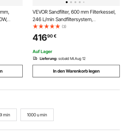
 mm,
VEVOR Sandfilter, 600 mm Filterkessel,
10W,
246 L/min Sandfiltersystem,
/ min 3m
Filterbehälter mit 7-Wege-
(3)
fern am
Mehrwegeventil, Rückspül-, Spül-,
416
90
€
uhe,
Umwälz-, Abwasser-, Winter- &
Geschlossenmodus, für Aufstellpools
Auf Lager
Lieferung:
sobald Mi.Aug 12
en
In den Warenkorb legen
l min
1000 u min