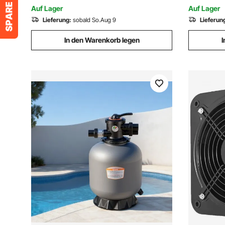
Metallbea
Kabelbaumverarbeitung
Auf Lager
Auf Lager
Lieferung:
sobald So.Aug 9
Lieferun
In den Warenkorb legen
I