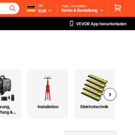
DE/
Hallo, Anmelden
Konto & Bestellung
EUR
VEVOR App herunterladen
zung,
Installation
Elektrotechnik
ftung &
hlung