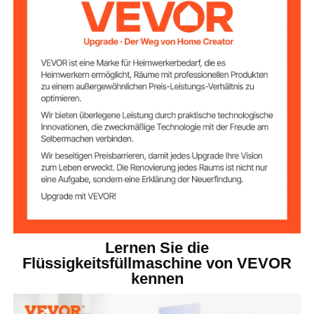
Q235B kaltgewalztes Blech
Material
Automatisch
Steuerung
18,7 lbs / 8,5 kg
Produktgewicht
Lernen Sie die
Flüssigkeitsfüllmaschine von VEVOR
kennen