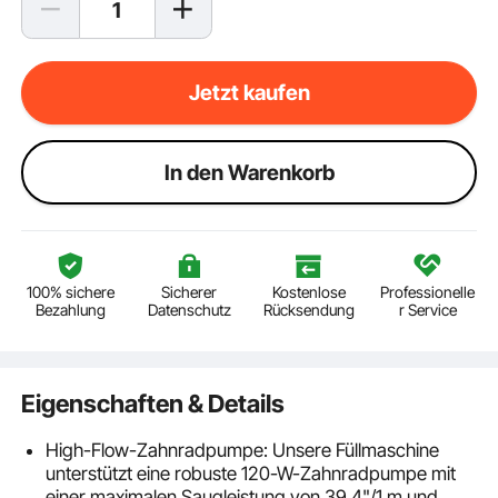
Jetzt kaufen
ln den Warenkorb
100% sichere
Sicherer
Kostenlose
Professionelle
Bezahlung
Datenschutz
Rücksendung
r Service
Eigenschaften & Details
High-Flow-Zahnradpumpe: Unsere Füllmaschine
unterstützt eine robuste 120-W-Zahnradpumpe mit
einer maximalen Saugleistung von 39,4"/1 m und