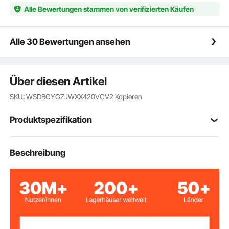
Alle Bewertungen stammen von verifizierten Käufen
Alle 30 Bewertungen ansehen
Über diesen Artikel
SKU: WSDBGYGZJWXX420VCV2
Kopieren
Produktspezifikation
Artikelmodellnum
Beschreibung
SYC-5-X-V2
mer
0,11-11 lbs / 50–5000 g
Wägebereich
12,4 x 10,2 x 6,9 Zoll / 315 x
Produktgröße
260 x 175 mm