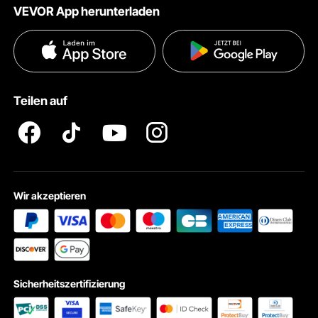
VEVOR App herunterladen
Nutzungsbedingungen
Influencer Programm
Versandkosten & Richtlinien
Datenschutzerklärung
Zahlungsmethoden
Pro Mitgliedsprogramm AGB
VEVOR Produkt-Rückruferklärungen
Teilen auf
Impressum
Wir akzeptieren
Sicherheitszertifizierung