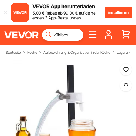
VEVOR App herunterladen
installieren
5
,00
€
Rabatt ab
99
,00
€
auf deine
ersten 3 App-Bestellungen.
Startseite
Küche
Aufbewahrung & Organisation in der Küche
Lagerung vo