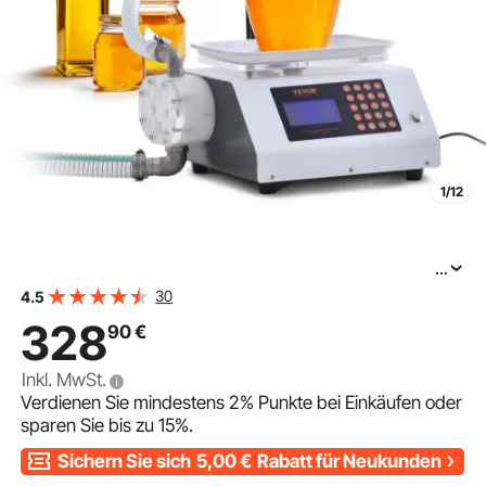
1/12
...
VEVOR Abfüllmaschine 2 L/min
30
4.5
Flüssigkeitsabfüllmaschine 50–5000 g
328
90
€
Flaschenabfüllmaschine 315 x 260 x 175 mm
Pastenfüllmaschine 120-W-Pumpe Automatisch
Inkl. MwSt.
Verdienen Sie mindestens
2%
Punkte bei Einkäufen oder
sparen Sie bis zu
15%
.
Sichern Sie sich
5,00
€
Rabatt für Neukunden