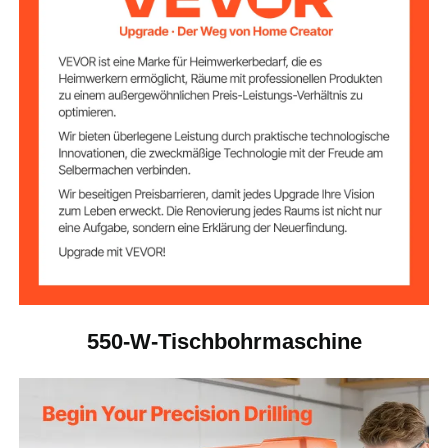
Bohrdurchmesser
340–2200 U/min
Spindeldrehzahl
3,5 Zoll / 90 mm
Max. Spindelhub
Drehzahlregelung
Variable Drehzahl
styp
Q235, HT200
Hauptmaterialien
550-W-Tischbohrmaschine