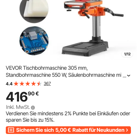
1/12
VEVOR Tischbohrmaschine 305 mm,
Standbohrmaschine 550 W, Säulenbohrmaschine mit
...
Drehzahlregelung 340–2200 U/min, Neigbarer Tisch
367
4.4
45°, Laser & LED, Bohrmaschine für Holz- &
416
90
€
Metallbearbeitung
Inkl. MwSt.
Verdienen Sie mindestens
2%
Punkte bei Einkäufen oder
sparen Sie bis zu
15%
.
Sichern Sie sich
5,00
€
Rabatt für Neukunden