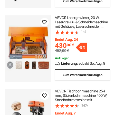
Zum Warenkorb hinzufügen
VEVOR Lasergravierer, 20 W,
Lasergravur- & Schneidemaschine
mit Gehäuse, Laserschneider,
Graviermaschine, 7000 mm/min,
(92)
300x300 mm Arbeitsbereich, für
Holz, Leder, Glas, bestimmte
Endet Aug. 24
Metalle, Klasse 1
430
90
€
-
5%
452,90
€
Auf Lager.
Lieferung:
sobald So. Aug. 9
Zum Warenkorb hinzufügen
VEVOR Tischbohrmaschine 254
mm, Säulenbohrmaschine 400 W,
Standbohrmaschine mit
Drehzahlregelung 440 bis 2600
(367)
U/min, Laser, Neigbarer Tisch 45° &
LED, Bohrmaschine für Holz- &
Endet Aug. 7