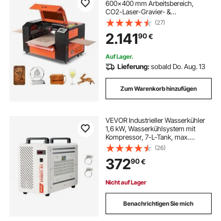
600x400 mm Arbeitsbereich,
CO2-Laser-Gravier- &
Schneidemaschine mit 4-Wege-
(27)
Luftunterstützung, kompatibel mit
2.141
90
€
LightBurn, CorelDRAW & RDWorks,
für Holz, Acryl & Glas
Auf Lager.
Lieferung:
sobald Do. Aug. 13
Zum Warenkorb hinzufügen
VEVOR Industrieller Wasserkühler
1,6 kW, Wasserkühlsystem mit
Kompressor, 7-L-Tank, max.
Durchfluss 13 L/min, Industrial
(26)
Water Chiller für CO2-Lasergravur-
372
90
€
& -schneidmaschinen
Nicht auf Lager
Benachrichtigen Sie mich