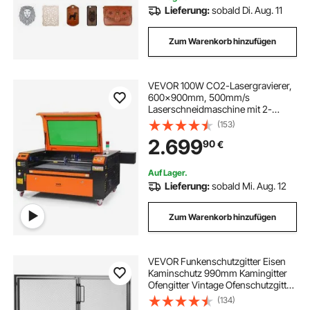
Lieferung:
sobald Di. Aug. 11
Zum Warenkorb hinzufügen
VEVOR 100W CO2-Lasergravierer,
600x900mm, 500mm/s
Laserschneidmaschine mit 2-
Wege-Pass-Air-Assist, kompatibel
(153)
mit LightBurn, CorelDRAW,
2.699
90
€
AutoCAD, Windows, Mac OS,
Linux, für Holz, Acryl, Stoff
Auf Lager.
Lieferung:
sobald Mi. Aug. 12
Zum Warenkorb hinzufügen
VEVOR Funkenschutzgitter Eisen
Kaminschutz 990mm Kamingitter
Ofengitter Vintage Ofenschutzgitter
0–40 °C Kaminschutzgitter
(134)
Kaminofen Schutzgitter Ofenschirm