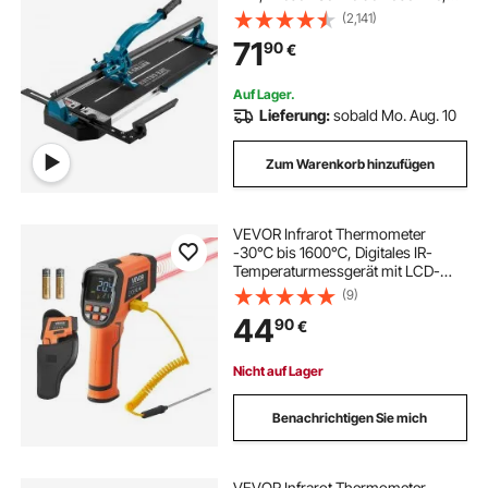
Fliesenschneider Schnittdicke 6-15
(2,141)
mm, Extra Schneidrad, Keramik
71
90
€
Bodenfliesenschneider, Laser-
Positionierung, Einspurig 6 kg
Auf Lager.
Lieferung:
sobald Mo. Aug. 10
Zum Warenkorb hinzufügen
VEVOR Infrarot Thermometer
-30℃ bis 1600℃, Digitales IR-
Temperaturmessgerät mit LCD-
Display Typ-K-Thermoelement &
(9)
Dual-Laser, Berührungslose
44
90
€
Temperaturpistole für Kochen
Industrie (Nicht für Menschen)
Nicht auf Lager
Benachrichtigen Sie mich
VEVOR Infrarot Thermometer