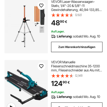
VEVOR Laser-Wasserwaagen-
Stativ, 1/4"-20 & 5/8"-11
Gewindehalterung, 40,94-133,85
Zoll Höhenverstellung mit
(232)
Wasserwaage und robustem
48
90
€
Ständer, ausziehbares, leichtes
Aluminium-Stativ für Laserscanner
Auf Lager.
Lieferung:
sobald Mo. Aug. 10
Zum Warenkorb hinzufügen
VEVOR Manuelle
Fliesenschneidmaschine 35-1200
mm, Fliesenschneider aus Alu mit
Laser-Positionierung
(2,141)
Doppelspuriger Führungsschiene &
124
90
€
Rutschfestem Gummigriff, Präzision
für Keramikfliesen Bodenfliesen
Auf Lager.
Lieferung:
sobald Mo. Aug. 10