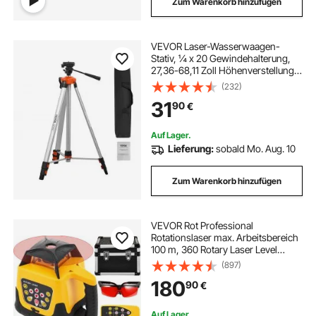
Zum Warenkorb hinzufügen
VEVOR Laser-Wasserwaagen-
Stativ, ¼ x 20 Gewindehalterung,
27,36-68,11 Zoll Höhenverstellung
mit integrierter Wasserwaage,
(232)
leichter Laserscanner-
31
90
€
Stativständer, einziehbare Beine,
Aluminium-Stativ für stabile
Messungen
Auf Lager.
Lieferung:
sobald Mo. Aug. 10
Zum Warenkorb hinzufügen
VEVOR Rot Professional
Rotationslaser max. Arbeitsbereich
100 m, 360 Rotary Laser Level
Wasser- und staubdicht
(897)
außenbereich Arbeitszeit 20
180
90
€
Stunden in Handwerkerkoffer 2 kg
Fernbedienung Yellow Shell
Auf Lager.