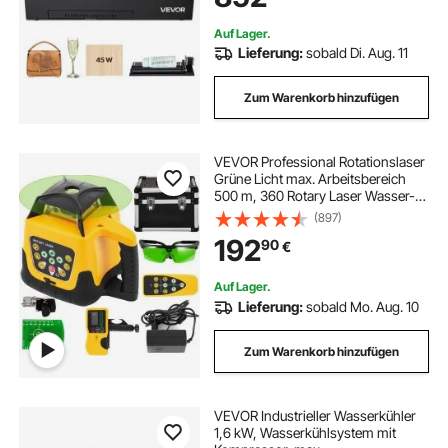
Acryl & Glas
Auf Lager.
Lieferung:
sobald Di. Aug. 11
Zum Warenkorb hinzufügen
VEVOR Professional Rotationslaser
Grüne Licht max. Arbeitsbereich
500 m, 360 Rotary Laser Wasser-
und staubdicht außenbereich
(897)
Arbeitszeit 20 Stunden in
192
90
€
Handwerkerkoffer 2 kg
Fernbedienung mit Zubehor
Auf Lager.
Lieferung:
sobald Mo. Aug. 10
Zum Warenkorb hinzufügen
VEVOR Industrieller Wasserkühler
1,6 kW, Wasserkühlsystem mit