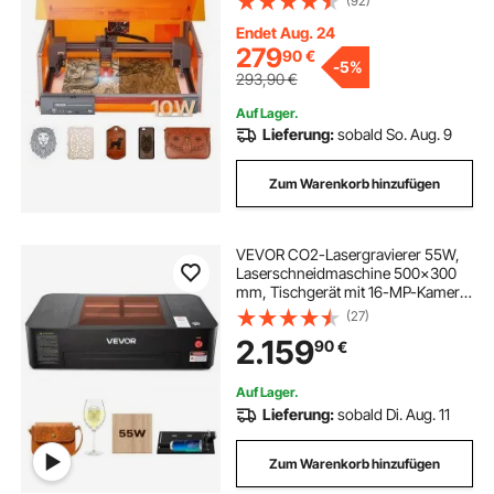
(92)
Arbeitsbereich, 7000 mm/min, für
Holz, Leder, Glas, bestimmte
Endet Aug. 24
Metalle, Klasse 1
279
90
€
-
5%
293,90
€
Auf Lager.
Lieferung:
sobald So. Aug. 9
Zum Warenkorb hinzufügen
VEVOR CO2-Lasergravierer 55W,
Laserschneidmaschine 500x300
mm, Tischgerät mit 16-MP-Kamera,
Wasserpumpe & Drehachse,
(27)
kompatibel mit LightBurn,
2.159
90
€
CorelDRAW & RDWorks, für Holz,
Acryl & Glas
Auf Lager.
Lieferung:
sobald Di. Aug. 11
Zum Warenkorb hinzufügen