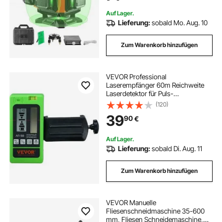
Lithiumbatterie Typ-C-Leitung
Auf Lager.
Lieferung:
sobald Mo. Aug. 10
Zum Warenkorb hinzufügen
VEVOR Professional
Laserempfänger 60m Reichweite
Laserdetektor für Puls-
Kreuzlinienlaser ±1,5mm
(120)
Nivellierbereich 1,5-V-Batterien 20
39
90
€
Stunden Betriebszeit doppelte LCD-
Display mit
Hintergrundbeleuchtung
Auf Lager.
Lieferung:
sobald Di. Aug. 11
Zum Warenkorb hinzufügen
VEVOR Manuelle
Fliesenschneidmaschine 35-600
mm, Fliesen Schneidemaschine,