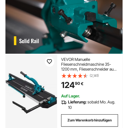
VEVOR Manuelle
Fliesenschneidmaschine 35-
1200 mm, Fliesenschneider aus
Alu mit Laser-Positionierung
(2,141)
Doppelspuriger
124
90
€
Führungsschiene &
Rutschfestem Gummigriff,
Präzision für Keramikfliesen
Auf Lager.
Bodenfliesen
Lieferung:
sobald Mo. Aug.
10
Zum Warenkorb hinzufügen