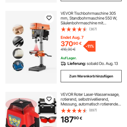
VEVOR Tischbohrmaschine 305
mm, Standbohrmaschine 550 W,
Säulenbohrmaschine mit
Drehzahlregelung 340–2200
(367)
U/min, Neigbarer Tisch 45°, Laser &
LED, Bohrmaschine für Holz- &
Endet Aug. 7
Metallbearbeitung
370
90
€
-
11%
416,90
€
Auf Lager.
Lieferung:
sobald Do. Aug. 13
Zum Warenkorb hinzufügen
VEVOR Roter Laser-Wasserwaage,
rotierend, selbstnivellierend,
Messung, automatisch rotierender
roter Strahl, mit Empfänger,
(897)
Fernbedienung, Tragetasche
187
90
€