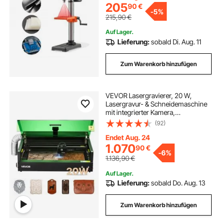
Metallbearbeitung
205
90
€
-
5%
215,90
€
Auf Lager.
Lieferung:
sobald Di. Aug. 11
Zum Warenkorb hinzufügen
VEVOR Lasergravierer, 20 W,
Lasergravur- & Schneidemaschine
mit integrierter Kamera,
Laserschneider, 36.000 mm/min,
(92)
Arbeitsbereich 50 x 32 cm, für
Holz, Leder, Glas, Papier,
Endet Aug. 24
bestimmte Metalle, Klasse 1
1.070
90
€
-
6%
1.136,90
€
Auf Lager.
Lieferung:
sobald Do. Aug. 13
Zum Warenkorb hinzufügen