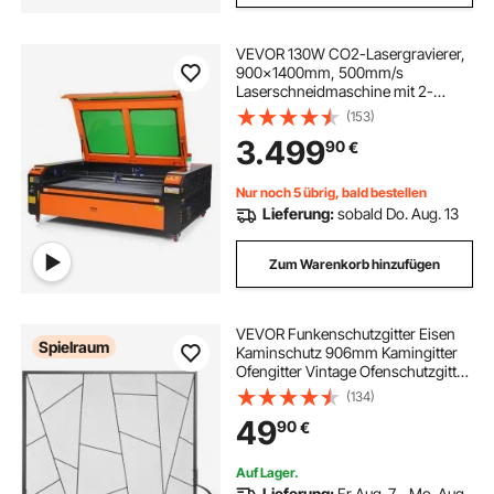
VEVOR 130W CO2-Lasergravierer,
900x1400mm, 500mm/s
Laserschneidmaschine mit 2-
Wege-Pass-Air-Assist, kompatibel
(153)
mit LightBurn, CorelDRAW,
3.499
90
€
AutoCAD, Windows, Mac OS,
Linux, für Holz, Acryl, Stoff
Nur noch 5 übrig, bald bestellen
Lieferung:
sobald Do. Aug. 13
Zum Warenkorb hinzufügen
VEVOR Funkenschutzgitter Eisen
Spielraum
Kaminschutz 906mm Kamingitter
Ofengitter Vintage Ofenschutzgitter
0–40 °C Kaminschutzgitter
(134)
Kaminofen Schutzgitter Ofenschirm
49
90
€
Gitter gegen Funkenflug
Auf Lager.
Lieferung:
Fr Aug. 7 - Mo. Aug.