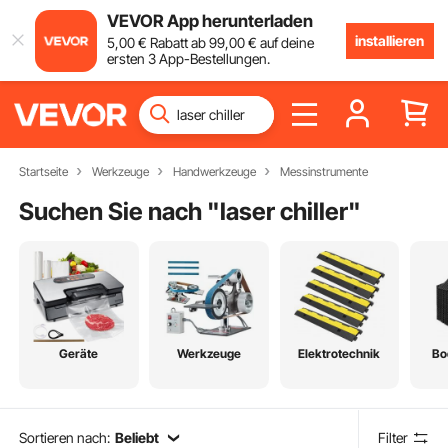
VEVOR App herunterladen
installieren
5
,00
€
Rabatt ab
99
,00
€
auf deine
ersten 3 App-Bestellungen.
Startseite
Werkzeuge
Handwerkzeuge
Messinstrumente
Suchen Sie nach "
laser chiller
"
Geräte
Werkzeuge
Elektrotechnik
Bo
Sortieren nach:
Beliebt
Filter