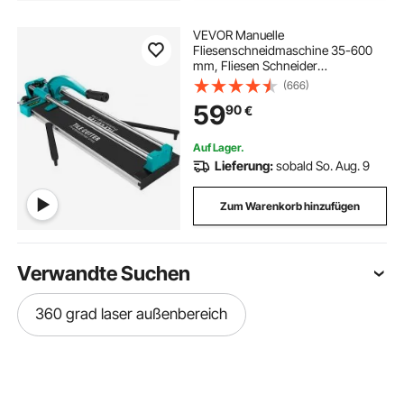
VEVOR Manuelle
Fliesenschneidmaschine 35-600
mm, Fliesen Schneider
Doppelspurig Schnittdicke 6-15
(666)
mm, Aluminium, Einstellbarer
59
90
€
Winkel 0-60 Grad, Laser-
Positionierung, Beweglicher
Maschinentisch 7 kg
Auf Lager.
Lieferung:
sobald So. Aug. 9
Zum Warenkorb hinzufügen
Verwandte Suchen
360 grad laser außenbereich