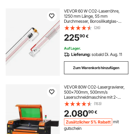
VEVOR 60 W CO2-Laserröhre,
1250 mm Länge, 55 mm
Durchmesser, Borosilikatglas-
Laserschneidröhre mit Metallkopf,
(26)
5000–6000 Std. Drähte
225
90
€
vorverdrahtet für Lasergravierer,
Gravur- und Schneidemaschine
Auf Lager.
Lieferung:
sobald Di. Aug. 11
Zum Warenkorb hinzufügen
VEVOR 80W CO2-Lasergravierer,
500x700mm, 500mm/s
Laserschneidmaschine mit 2-
Wege-Pass-Air-Assist, kompatibel
(153)
mit LightBurn, CorelDRAW,
2.080
90
€
AutoCAD, Windows, Mac OS,
Linux, für Holz, Acryl, Stoff
Zusätzlicher 5% Rabatt
mit
gutschein