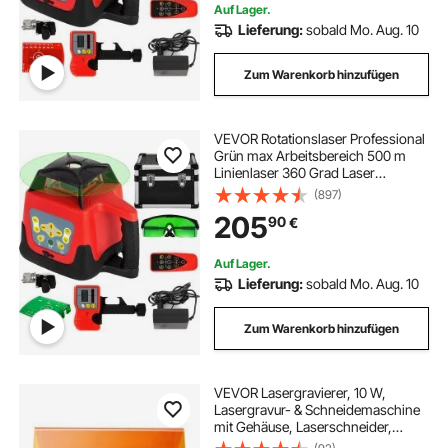
Auf Lager.
Lieferung:
sobald Mo. Aug. 10
Zum Warenkorb hinzufügen
VEVOR Rotationslaser Professional
Grün max Arbeitsbereich 500 m
Linienlaser 360 Grad Laser
höhenmesser Wasser- und
(897)
staubdicht außenbereich
205
90
€
Auf Lager.
Lieferung:
sobald Mo. Aug. 10
Zum Warenkorb hinzufügen
VEVOR Lasergravierer, 10 W,
Lasergravur- & Schneidemaschine
mit Gehäuse, Laserschneider,
Graviermaschine, 300x300 mm