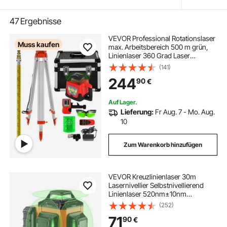
47
Ergebnisse
VEVOR Professional Rotationslaser
Muss kaufen
max. Arbeitsbereich 500 m grün,
Linienlaser 360 Grad Laser
höhenmesser Wasser- und
(141)
staubdicht Außenbereich
244
90
€
Arbeitszeit 20 Stunden mit Stativ &
Herrscher Elektrik
Auf Lager.
Lieferung:
Fr Aug. 7 - Mo. Aug.
10
Zum Warenkorb hinzufügen
VEVOR Kreuzlinienlaser 30m
Lasernivellier Selbstnivellierend
Linienlaser 520nm±10nm
Laserwellenlänge Baulaser
(252)
±0,28cm bei 10m Kreuzlaser ±3°
71
90
€
Staub- & Wasserdicht inkl.