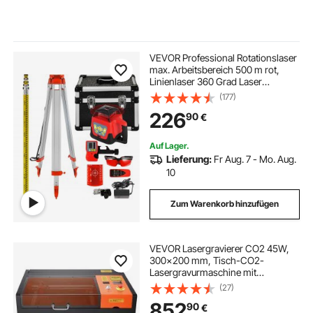
VEVOR Professional Rotationslaser
max. Arbeitsbereich 500 m rot,
Linienlaser 360 Grad Laser
höhenmesser Wasser- und
(177)
staubdicht Außenbereich
226
90
€
Arbeitszeit 20 Stunden mit Stativ &
Herrscher Elektrik
Auf Lager.
Lieferung:
Fr Aug. 7 - Mo. Aug.
10
Zum Warenkorb hinzufügen
VEVOR Lasergravierer CO2 45W,
300x200 mm, Tisch-CO2-
Lasergravurmaschine mit
Drehachse, Luftunterstützung,
(27)
kompatibel mit LightBurn,
852
90
€
CorelDRAW und GRBL, für Holz,