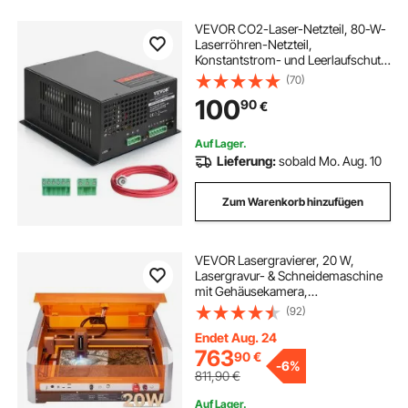
VEVOR CO2-Laser-Netzteil, 80-W-
Laserröhren-Netzteil,
Konstantstrom- und Leerlaufschutz,
schnelle Wärmeableitung, Power
(70)
Supply kompatibel mit
100
90
€
Lasergravierern und -schneidern
Auf Lager.
Lieferung:
sobald Mo. Aug. 10
Zum Warenkorb hinzufügen
VEVOR Lasergravierer, 20 W,
Lasergravur- & Schneidemaschine
mit Gehäusekamera,
Laserschneider, 400x400 mm
(92)
Arbeitsbereich, 30000 mm/min, für
Holz, Leder, Glas, Papier,
Endet Aug. 24
bestimmte Metalle, Klasse 1
763
90
€
-
6%
811,90
€
Auf Lager.