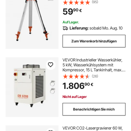
robustes Vermessungs-Stativ für
(95)
Bau-Laser-Wasserwaagen-
59
90
€
Scanner, einziehbare Beine,
rutschfeste Füße, professionell
Auf Lager.
Lieferung:
sobald Mo. Aug. 10
Zum Warenkorb hinzufügen
VEVOR Industrieller Wasserkühler,
5 kW, Wasserkühlsystem mit
Kompressor, 15 L Tankinhalt, max.
Durchflussrate 70 L/min, Industrial
(26)
Water Chiller für CO2-Laser-
1.806
90
€
Röhrengravur- &
Schneidemaschinen
Nicht auf Lager
Benachrichtigen Sie mich
VEVOR CO2-Lasergravierer 60 W,