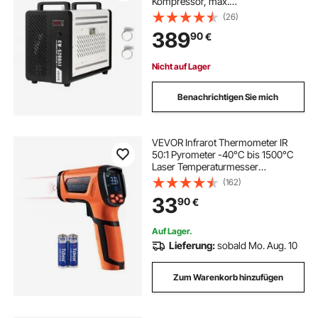
Kompressor, max.
Durchflussmenge 16 L/min,
(26)
Tankinhalt 7 L, Industrial Water
389
90
€
Chiller für CO2-Lasergravur- & -
schneidmaschinen
Nicht auf Lager
Benachrichtigen Sie mich
VEVOR Infrarot Thermometer IR
50:1 Pyrometer -40°C bis 1500°C
Laser Temperaturmesser
180x120x60mm
(162)
Temperaturmessgerät Nicht
33
90
€
Menschliches Körperthermometer
für
Kochen/Barbecue/Gefrierschrank/In
Auf Lager.
dustrie
Lieferung:
sobald Mo. Aug. 10
Zum Warenkorb hinzufügen