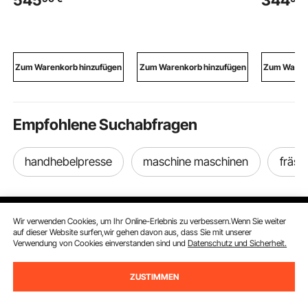
545
344
Pumpengeschwindigk
Ladekran aus Stahl,
schwarze
eit, inkl. 12 V
Werkstattkran mit
aus
Elektropumpe, 13,1 ft
Manueller Laufkatze
Aluminium
Schlauch und
Hebezeug & 360°
mit Z-för
automatischer Düse,
Feststellrollen,
Halterung
Zum Warenkorb hinzufügen
Zum Warenkorb hinzufügen
Zum Warenk
orangefarbener
Lastkran für Lager
Badezim
Dieselkraftstofftank für
Werkstatt
Schlafzi
reibungslosen
Wohnzim
Transport
Empfohlene Suchabfragen
handhebelpresse
maschine maschinen
fräse
Wir verwenden Cookies, um Ihr Online-Erlebnis zu verbessern.Wenn Sie weiter
auf dieser Website surfen,wir gehen davon aus, dass Sie mit unserer
Verwendung von Cookies einverstanden sind und
Datenschutz und Sicherheit.
Melden Sie sich für unseren Newsletter an.
ZUSTIMMEN
E-Mail Adresse
Abonnieren