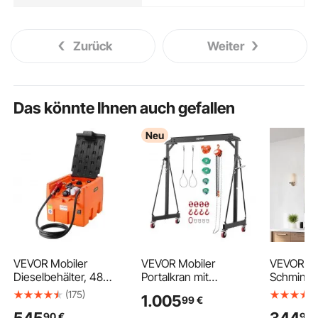
Zurück
Weiter
Das könnte Ihnen auch gefallen
Neu
VEVOR Mobiler
VEVOR Mobiler
VEVOR Wa
Dieselbehälter, 48
Portalkran mit
Schminks
Gallonen
1995,81kg Tragkraft,
Badezimm
(175)
1.005
99
€
Fassungsvermögen,
253-373cm
1397 x 7
90
€
90
10,6 GPM
Höhenverstellbarer
rechtecki