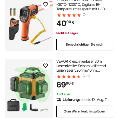
-30℃~1200℃, Digitales IR-
Temperaturmessgerät mit LCD-
Beleuchtung Typ-K-Thermoelement
(9)
& Dual-Laser, Berührungslose
40
90
€
Temperaturpistole für Kochen
Industrie (Nicht für Menschen)
Nicht auf Lager
Benachrichtigen Sie mich
VEVOR Kreuzlinienlaser 30m
Lasernivellier Selbstnivellierend
Linienlaser 520nm±10nm
Laserwellenlänge Baulaser
(252)
±0,28cm bei 10m Kreuzlaser ±3° 8
69
90
€
Std Dauerarbeitszeit inkl.
Lithiumbatterie Typ-C-Leitung
Auf Lager.
Lieferung:
sobald Di. Aug. 11
Zum Warenkorb hinzufügen