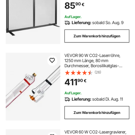
85
90
€
Gitter gegen Funkenflug
Auf Lager.
Lieferung:
sobald So. Aug. 9
Zum Warenkorb hinzufügen
VEVOR 90 W CO2-Laserröhre,
1250 mm Länge, 80 mm
Durchmesser, Borosilikatglas-
Laserschneidröhre mit Metallkopf,
(26)
10.000-Stunden-Kabel
411
90
€
vorverdrahtet für Lasergravierer-
Gravier- und Schneidemaschine
Auf Lager.
Lieferung:
sobald Di. Aug. 11
Zum Warenkorb hinzufügen
VEVOR 60 W CO2-Lasergravierer,