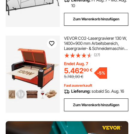
10
Zum Warenkorb hinzufügen
VEVOR CO2-Lasergravierer 130 W,
1400x900 mm Arbeitsbereich,
Lasergravier- & Schneidemaschine
mit Wasserkühler, 2-Wege-Pass-
(27)
Air-Assist, 1200 mm/s
Geschwindigkeit, für Holz, Acryl &
Endet Aug. 7
Glas
5.462
90
€
-
5%
5.749,90
€
Fast ausverkauft
Lieferung:
sobald So. Aug. 16
Zum Warenkorb hinzufügen