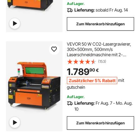
Auf Lager.
Lieferung:
sobald Fr Aug. 14
Zum Warenkorb hinzufügen
VEVOR 50 W CO2-Lasergravierer,
300x500mm, 500mm/s
Laserschneidmaschine mit 2-
Wege-Pass-Air-Assist, kompatibel
(153)
mit LightBurn, CorelDRAW,
1.789
90
€
AutoCAD, Windows, Mac OS,
Linux, für Holz, Acryl, Stoff
Zusätzlicher 5% Rabatt
mit
gutschein
Auf Lager.
Lieferung:
Fr Aug. 7 - Mo. Aug.
10
Zum Warenkorb hinzufügen