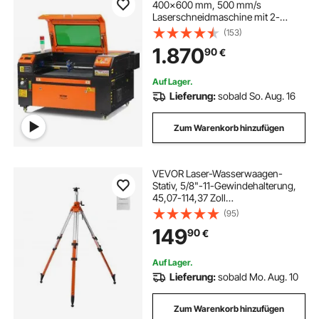
400x600 mm, 500 mm/s
Laserschneidmaschine mit 2-
Wege-Pass-Air-Assist, kompatibel
(153)
mit LightBurn, CorelDRAW,
1.870
90
€
AutoCAD, Windows, Mac OS,
Linux, für Holz, Acryl, Stoff
Auf Lager.
Lieferung:
sobald So. Aug. 16
Zum Warenkorb hinzufügen
VEVOR Laser-Wasserwaagen-
Stativ, 5/8"-11-Gewindehalterung,
45,07-114,37 Zoll
Höhenverstellung, robustes
(95)
Vermessungsstativ, mit
149
90
€
Wasserwaage und
Diffusionsbegrenzer, anhebbare,
rutschfeste Füße für den Bau
Auf Lager.
Lieferung:
sobald Mo. Aug. 10
Zum Warenkorb hinzufügen