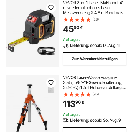
VEVOR 2-in-1-Laser-Maßband, 41
m wiederaufladbares Laser-
Messwerkzeug & 4,8 m Bandmaß
mit Magnet, Rollmaßband 4 Modi –
(28)
Länge, Fläche, Volumen,
45
90
€
kontinuierlich, ft/in/m/ft+in-Einheit
Auf Lager.
Lieferung:
sobald Di. Aug. 11
Zum Warenkorb hinzufügen
VEVOR Laser-Wasserwaagen-
Stativ, 5/8"-11-Gewindehalterung,
27,16-67,71 Zoll Höhenverstellung,
robustes Vermessungsstativ, mit
(95)
Wasserwaage und
113
90
€
Diffusionsbegrenzer, anhebbare,
rutschfeste Füße für den Bau
Auf Lager.
Lieferung:
sobald So. Aug. 9