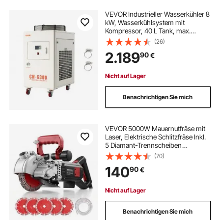
VEVOR Industrieller Wasserkühler 8
kW, Wasserkühlsystem mit
Kompressor, 40 L Tank, max.
Durchflussrate 70 L/min, Industrial
(26)
Water Chiller für CO2-Laser-
2.189
90
€
Röhrengravur- &
Schneidemaschinen
Nicht auf Lager
Benachrichtigen Sie mich
VEVOR 5000W Mauernutfräse mit
Laser, Elektrische Schlitzfräse Inkl.
5 Diamant-Trennscheiben
160x22,2x2,5mm, 5460 U/min
(70)
Schlitzmaschine mit Max. 40mm
140
90
€
Nutbreite & 50mm Nuttiefe,
Wandfräse für Baustellen
Nicht auf Lager
Benachrichtigen Sie mich