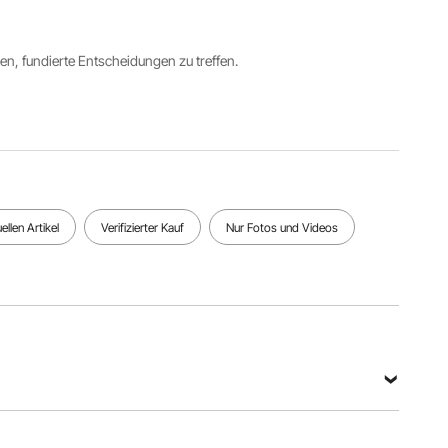
-30 bis
50
1200℃
ren, fundierte Entscheidungen zu treffen.
Einstellbarer
Hauptmaterial
Produktgewicht
Emissionsgrad
Kunststoff
0,73 lbs /
0,10~1,00
+ Gummi
0,33 kg
Alle Spezifikationen anzeigen
llen Artikel
Verifizierter Kauf
Nur Fotos und Videos