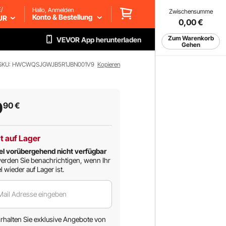
/
Hallo, Anmelden
Zwischensumme
Konto & Bestellung
UR
0,00
€
Zum Warenkorb
VEVOR App herunterladen
Gehen
SKU: HWCWQSJGWJB5R1JBN001V9
Kopieren
0
90
€
t auf Lager
el vorübergehend nicht verfügbar
erden Sie benachrichtigen, wenn Ihr
l wieder auf Lager ist.
Mail Adresse eingeben
rhalten Sie exklusive Angebote von