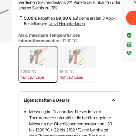
V
Verdienen Sie mindestens
2%
Punkte bei Einkäufen oder
sparen Sie bis zu
15%
.
5
,00
€
Rabatt ab
99
,00
€
auf deine ersten 3 App-
Bestellungen.
Jetzt Herunterladen
Max. messbare Temperatur des
Infrarotthermometers:
1200 °C
1200 °C
1600 °C
Nicht auf Lager
Nicht auf Lager
Eigenschaften & Details
Messung im Dualmodus: Dieses Infrarot-
Thermometer unterstützt die berührungslose
Messung der Oberflächentemperatur von -30
bis 1200 °C (-22 bis 2192 °F) und beinhaltet
eine Thermoelementsonde vom Typ K zur