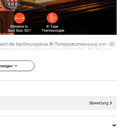
iert die berührungslose IR-Temperaturmessung von -30
mittels K-Typ-Sonde von 0 bis 200 °C (32~392 °F) und
aturmessaufgaben im Haushalt und in der Industrie.
nzeigen
Bewertung