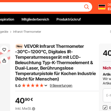
DE
E
nspiration
Mitgliederbereich
Produktrückruf
fgeräte
Infrarot-Thermometer
VEVOR Infrarot Thermometer
Neu
4
-30℃~1200℃, Digitales IR-
Temperaturmessgerät mit LCD-
Beleuchtung Typ-K-Thermoelement &
Dual-Laser, Berührungslose
Nich
Temperaturpistole für Kochen Industrie
Artik
(Nicht für Menschen)
Wir w
Artike
9 Bewertungen
5.0
E-
40
90
€
E
Inkl. MwSt.