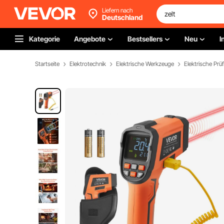
Liefern nach
Deutschland
Kategorie
Angebote
Bestsellers
Neu
I
Startseite
Elektrotechnik
Elektrische Werkzeuge
Elektrische Prü