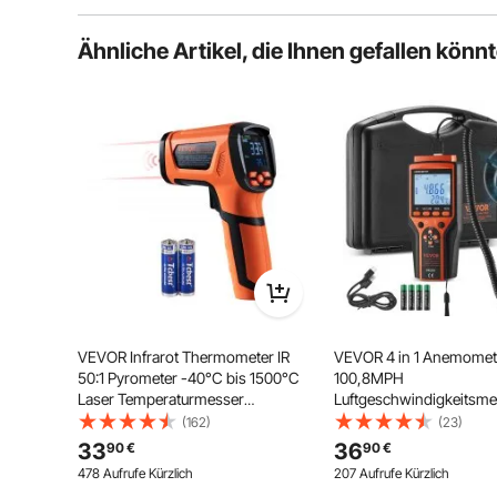
Typische Fragen, die zu Produkten gestellt werden:
Ähnliche Artikel, die Ihnen gefallen könn
Ist das Produkt haltbar? ...
Stellen Sie die erste Frage
Das Verhältnis von Messpunkt zu Entfernung (5
Entfernungen. So können Sie hohe Temperaturen si
VEVOR Infrarot Thermometer IR
VEVOR 4 in 1 Anemomet
50:1 Pyrometer -40°C bis 1500°C
100,8MPH
Laser Temperaturmesser
Luftgeschwindigkeitsme
180x120x60mm
168x75x36mm Windmes
(162)
(23)
Temperaturmessgerät Nicht
Windmessgerät
33
36
90
€
90
€
Menschliches Körperthermometer
Windstärkemesser
478 Aufrufe Kürzlich
207 Aufrufe Kürzlich
für
MAX/MIN/AVG/CU-