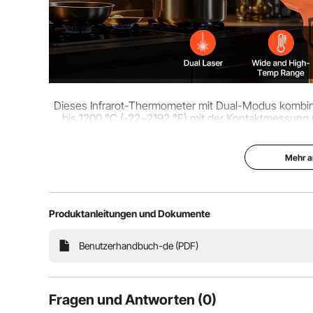
Dieses Infrarot-Thermometer mit Dual-Modus kombin
bis 1200 °C (-22~2192 °F) mit der Kontaktmessung 
eignet sich für eine breite Palette von Temper
Mehr a
Produktanleitungen und Dokumente
Benutzerhandbuch-de (PDF)
Fragen und Antworten (0)