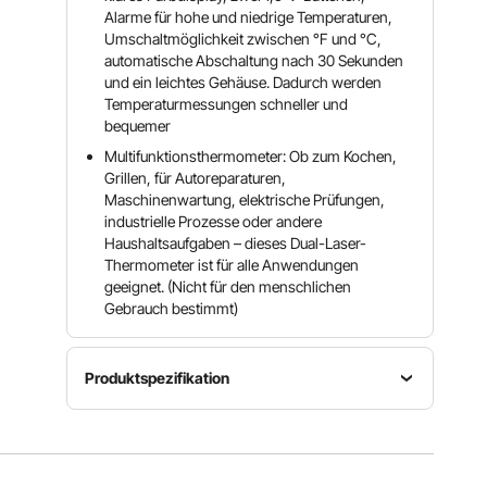
Alarme für hohe und niedrige Temperaturen,
Umschaltmöglichkeit zwischen °F und °C,
automatische Abschaltung nach 30 Sekunden
und ein leichtes Gehäuse. Dadurch werden
Temperaturmessungen schneller und
bequemer
Multifunktionsthermometer: Ob zum Kochen,
Grillen, für Autoreparaturen,
Maschinenwartung, elektrische Prüfungen,
industrielle Prozesse oder andere
Haushaltsaufgaben – dieses Dual-Laser-
Thermometer ist für alle Anwendungen
geeignet. (Nicht für den menschlichen
Gebrauch bestimmt)
Produktspezifikation
Temperaturbereich
Entfernung
-22 bis
Artikelmodellnummer
zum
2192℉ /
GT1200
Spotgröße