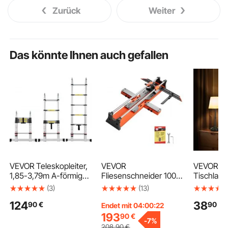
Zurück
Weiter
Das könnte Ihnen auch gefallen
VEVOR Teleskopleiter,
VEVOR
VEVOR ka
1,85-3,79m A-förmige
Fliesenschneider 1000
Tischlam
Aluminium-
mm,
Tischleuch
(3)
(13)
Ausziehleiter, leichte,
Fliesenschneidmaschi
mit Stoff
124
38
90
€
90
€
Klappbleiter mit
ne mit Verschiebbarem
mAh eing
Endet mit 04:00:21
Mehrfach-Einzug, 170
Schneidkopf &
wiederauf
193
90
€
-
7%
kg Tragkraft mit
Federbelasteter Basis,
Akku,
208
,90
€