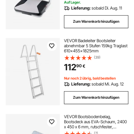
Grau
Auf Lager.
Lieferung:
sobald Di. Aug. 11
Zum Warenkorb hinzufügen
VEVOR Badeleiter Bootsleiter
abnehmbar 5 Stufen 159kg Traglast
610x455x1825mm
(39)
112
90
€
Nur noch 2 übrig, bald bestellen
Lieferung:
sobald Mi. Aug. 12
Zum Warenkorb hinzufügen
VEVOR Bootsbodenbelag,
Bootsdeck aus EVA-Schaum, 2400
x 450 x 6 mm, rutschfester,
selbstklebender Bodenbelag, 10800
(7)