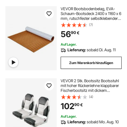
VEVOR Bootsbodenbelag, EVA-
Schaum-Bootsdeck 2400 x 1160 x 6
mm, rutschfester selbstklebender
Bodenbelag, 27840 cm² großer
(7)
Marineteppich für Boote, Yachten,
56
90
€
Pontons, Kajakdecks
Auf Lager.
Lieferung:
sobald Di. Aug. 11
Zum Warenkorb hinzufügen
VEVOR 2 Stk. Bootssitz Bootsstuhl
mit hoher Rückenlehne klappbarer
Fischerbootsitz mit dickem
Schwammkissen & wasserdichtem
(4)
PVC-Leder, Scharniere aus
102
90
€
Aluminiumlegierung, Schwarz &
Grau
Auf Lager.
Lieferung:
sobald Mo. Aug. 10