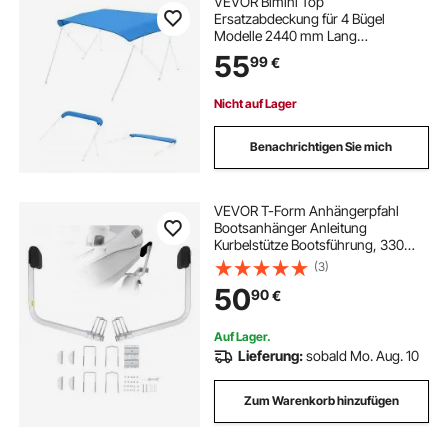
VEVOR Bimini Top
Ersatzabdeckung für 4 Bügel
Modelle 2440 mm Lang
wasserdichtes 600D Marine
55
99
€
Material Boots Sonnenschutz mit
Tasche Reißverschluss Manschette
2464 bis 2616 mm Breit Blau ohne
Nicht auf Lager
Rahmen
Benachrichtigen Sie mich
VEVOR T-Form Anhängerpfahl
Bootsanhänger Anleitung
Kurbelstütze Bootsführung, 330
mm Einstellbare Breite Boat Trailer
(3)
Guide-on - Ersatzteile und Zubehör
50
90
€
für Skiboot Fischerboot
Segelbootanhänger
Auf Lager.
Lieferung:
sobald Mo. Aug. 10
Zum Warenkorb hinzufügen