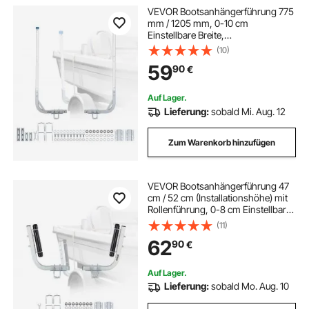
VEVOR Bootsanhängerführung 775
mm / 1205 mm, 0-10 cm
Einstellbare Breite,
Anhängerführung aus Hochfestem
(10)
Stahl mit PVC-Rohren, Passend für
59
90
€
Skiboote Kompakte Fischerboote
Kleine Segelboote
Auf Lager.
Lieferung:
sobald Mi. Aug. 12
Zum Warenkorb hinzufügen
VEVOR Bootsanhängerführung 47
cm / 52 cm (Installationshöhe) mit
Rollenführung, 0-8 cm Einstellbare
Anhängerführung aus Verstärktem
(11)
Hochbelastbarem Stahl, für Boote
62
90
€
(V-Rumpf/Klein/Mittelgroß)
Auf Lager.
Lieferung:
sobald Mo. Aug. 10