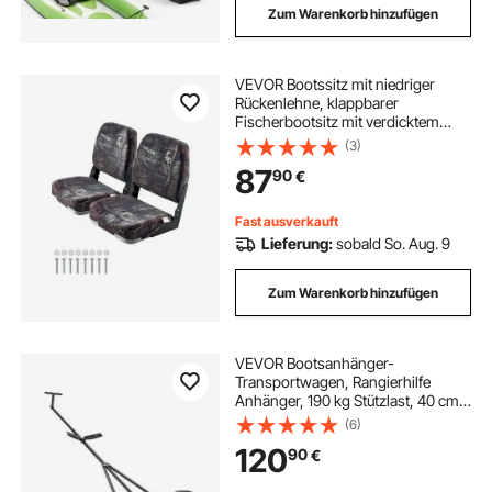
Zum Warenkorb hinzufügen
VEVOR Bootssitz mit niedriger
Rückenlehne, klappbarer
Fischerbootsitz mit verdicktem
Schwammkissen & PU-
(3)
Polyestergewebe, stabiler PP-
87
90
€
Rahmen, für Boote Yachten Schiffe,
Tarnfarbe (2 Sitze)
Fast ausverkauft
Lieferung:
sobald So. Aug. 9
Zum Warenkorb hinzufügen
VEVOR Bootsanhänger-
Transportwagen, Rangierhilfe
Anhänger, 190 kg Stützlast, 40 cm
Luftreifen, Karbonstahl, Rutschfeste
(6)
Halterung, zum Bewegen von
120
90
€
Kajaks, Motorbooten und
Fischerbooten