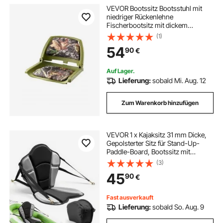
VEVOR Bootssitz Bootsstuhl mit
niedriger Rückenlehne
Fischerbootsitz mit dickem
Schwammkissen & PU-
(1)
Polyestergewebe, hochklappbarer
54
90
€
Bootssitz für Fischerboote Yachten
Schiffe Tarnfarbe
Auf Lager.
Lieferung:
sobald Mi. Aug. 12
Zum Warenkorb hinzufügen
VEVOR 1 x Kajaksitz 31 mm Dicke,
Gepolsterter Sitz für Stand-Up-
Paddle-Board, Bootssitz mit
Rückenlehne &
(3)
Aufbewahrungstasche &
45
90
€
Verstellbaren Gurten für SUP
Angelboot Aufblasbares Kajak
Ruderboot
Fast ausverkauft
Lieferung:
sobald So. Aug. 9