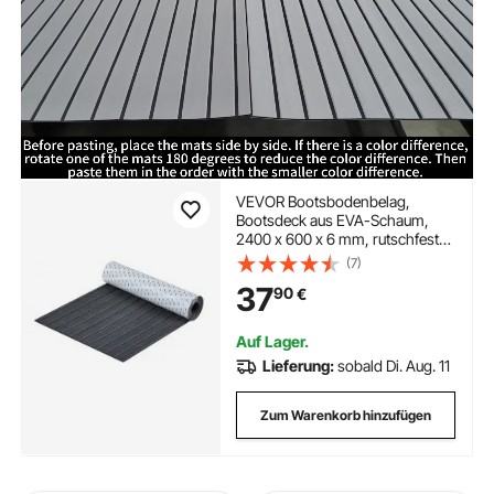
VEVOR Bootsbodenbelag,
Bootsdeck aus EVA-Schaum,
2400 x 600 x 6 mm, rutschfester,
selbstklebender Bodenbelag,
(7)
14400 cm² großer Marineteppich
37
90
€
für Boote, Yachten, Pontons,
Kajakdecks
Auf Lager.
Lieferung:
sobald Di. Aug. 11
Zum Warenkorb hinzufügen