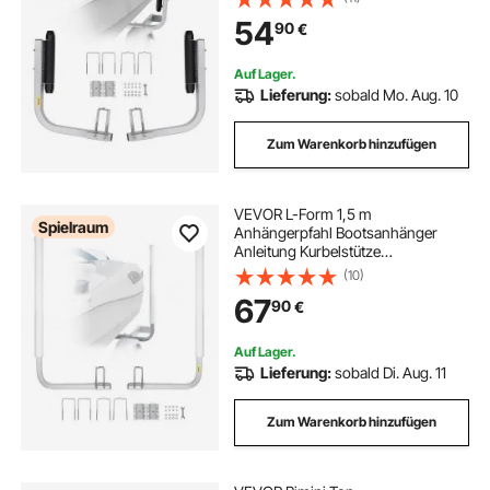
Guide-on - Ersatzteile und Zubehör
54
90
€
für Skiboot Fischerboot
Segelbootanhänger
Auf Lager.
Lieferung:
sobald Mo. Aug. 10
Zum Warenkorb hinzufügen
VEVOR L-Form 1,5 m
Spielraum
Anhängerpfahl Bootsanhänger
Anleitung Kurbelstütze
Bootsführung, 30 cm Einstellbare
(10)
Breite Boat Trailer Guide-on,
67
90
€
Ersatzteile und Zubehör für Skiboot
Fischerboot Segelbootanhänger
Auf Lager.
Lieferung:
sobald Di. Aug. 11
Zum Warenkorb hinzufügen