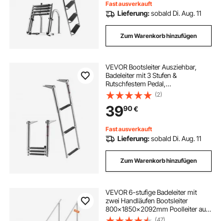
Fast ausverkauft
Lieferung:
sobald Di. Aug. 11
Zum Warenkorb hinzufügen
VEVOR Bootsleiter Ausziehbar,
Badeleiter mit 3 Stufen &
Rutschfestem Pedal,
Schwimmdeckleiter mit 272 kg
(2)
Tragkraft für Heckeinstieg,
39
90
€
Teleskopleiter aus 304 Edelstahl für
Boote Docks Pontons
Schwimmbad
Fast ausverkauft
Lieferung:
sobald Di. Aug. 11
Zum Warenkorb hinzufügen
VEVOR 6-stufige Badeleiter mit
zwei Handläufen Bootsleiter
800x1850x2092mm Poolleiter aus
Aluminiumlegierung Treppenleiter
(47)