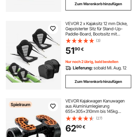
Zum Warenkorb hinzufügen
VEVOR 2 x Kajaksitz 12 mm Dicke,
Gepolsterter Sitz für Stand-Up-
Paddle-Board, Bootssitz mit
Rückenlehne &
(3)
Aufbewahrungstasche &
51
90
€
Verstellbaren Gurten für SUP Kanu
Angelboot Aufblasbares Kajak
Nur noch 2 übrig, bald bestellen
Lieferung:
sobald Mi. Aug. 12
Zum Warenkorb hinzufügen
VEVOR Kajakwagen Kanuwagen
Spielraum
aus Aluminiumlegierung
655x305x310mm bis 145kg
belastbar Doppelgurt-Design
(27)
Zubehör für Bootswagen Kajak
62
90
€
Kanu Transportwagen Trolley
Surfwagen Bootstrailer Faltboot