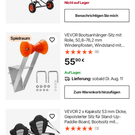
Nicht auf Lager
Benachrichtigen Sie mich
VEVOR Bootsanhänger-Sitz mit
Spielraum
Rolle, 50,8–76,2 mm
Windenpfosten, Windstand mit
orangefarbener TPU-Rolle & U-
(8)
Bolzen, geeignet für Jetski,
55
90
€
Segelboot, Fischerboot,
Schnellboot (verzinkt), Silber
Auf Lager.
Lieferung:
sobald Di. Aug. 11
Zum Warenkorb hinzufügen
VEVOR 2 x Kajaksitz 53 mm Dicke,
Gepolsterter Sitz für Stand-Up-
Paddle-Board, Bootssitz mit
Rückenlehne &
(3)
Aufbewahrungstasche &