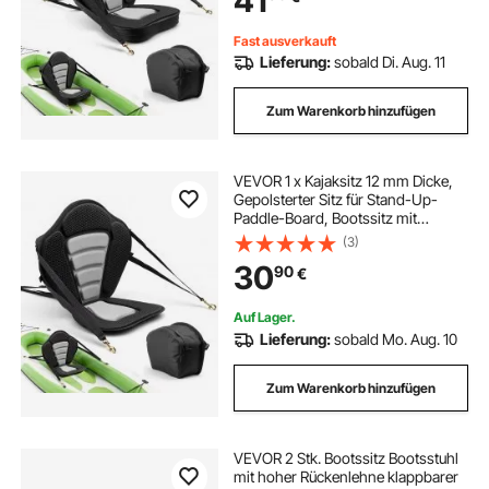
41
Angelboot Aufblasbares Kajak
Fast ausverkauft
bootsabdeckplanen
Lieferung:
sobald Di. Aug. 11
Zum Warenkorb hinzufügen
zelt aufbewahrungstasche
faltbare aufbewahrungstasche
VEVOR 1 x Kajaksitz 12 mm Dicke,
Gepolsterter Sitz für Stand-Up-
Paddle-Board, Bootssitz mit
Rückenlehne &
camping aufbewahrungstaschen
(3)
Aufbewahrungstasche &
30
90
€
Verstellbaren Gurten für SUP Kanu
Angelboot Aufblasbares Kajak
abdeckplane motorrad groß
Auf Lager.
Lieferung:
sobald Mo. Aug. 10
Zum Warenkorb hinzufügen
VEVOR 2 Stk. Bootssitz Bootsstuhl
mit hoher Rückenlehne klappbarer