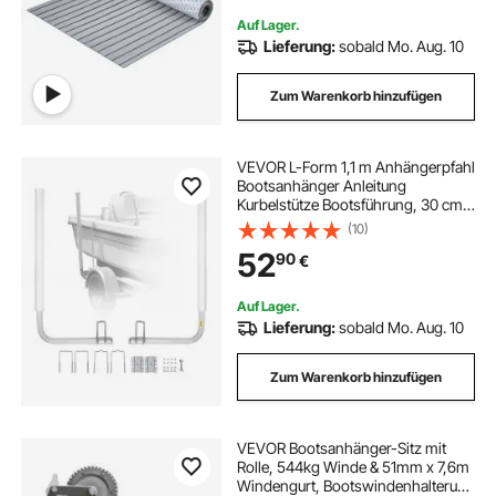
Auf Lager.
Lieferung:
sobald Mo. Aug. 10
Zum Warenkorb hinzufügen
VEVOR L-Form 1,1 m Anhängerpfahl
Bootsanhänger Anleitung
Kurbelstütze Bootsführung, 30 cm
Einstellbare Breite Boat Trailer
(10)
Guide-on, Ersatzteile und Zubehör
52
90
€
für Skiboot Fischerboot
Segelbootanhänger
Auf Lager.
Lieferung:
sobald Mo. Aug. 10
Zum Warenkorb hinzufügen
VEVOR Bootsanhänger-Sitz mit
Rolle, 544kg Winde & 51mm x 7,6m
Windengurt, Bootswindenhalterung