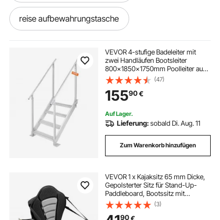
reise aufbewahrungstasche
aufbewahrungstasche camping
VEVOR 4-stufige Badeleiter mit
zwei Handläufen Bootsleiter
800x1850x1750mm Poolleiter aus
outdoor camping aufbewahrungstasche
Aluminiumlegierung Treppenleiter
(47)
250kg Tragfähigkeit 55x10cm
155
90
€
Pedale Ideal für Häfen Boot
Schwimmbäder
abdeckplane pool rund schutz
Auf Lager.
Lieferung:
sobald Di. Aug. 11
boots abdeckung
Zum Warenkorb hinzufügen
abdeckplane uv beständig
VEVOR 1 x Kajaksitz 65 mm Dicke,
Gepolsterter Sitz für Stand-Up-
bootsabdeckplane
Paddleboard, Bootssitz mit
Rückenlehne &
(3)
Aufbewahrungstasche &
aufbewahrungstasche groß
90
€
Verstellbaren Gurten für SUP Kanu