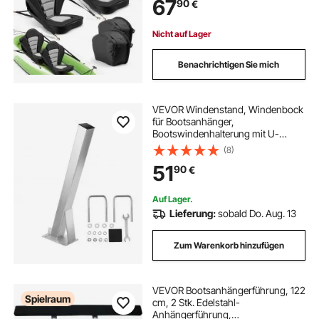
67
90
€
Verstellbaren Gurten für SUP Kanu
Angelboot Aufblasbares Kajak
Nicht auf Lager
Benachrichtigen Sie mich
VEVOR Windenstand, Windenbock
für Bootsanhänger,
Bootswindenhalterung mit U-
Bolzen für 76x76-101 mm
(8)
Anhängerkupplung verzinkt,
51
90
€
passend für Jetski, Segelboot,
Fischerboot, Schnellboot
Auf Lager.
Lieferung:
sobald Do. Aug. 13
Zum Warenkorb hinzufügen
VEVOR Bootsanhängerführung, 122
Spielraum
cm, 2 Stk. Edelstahl-
Anhängerführung,