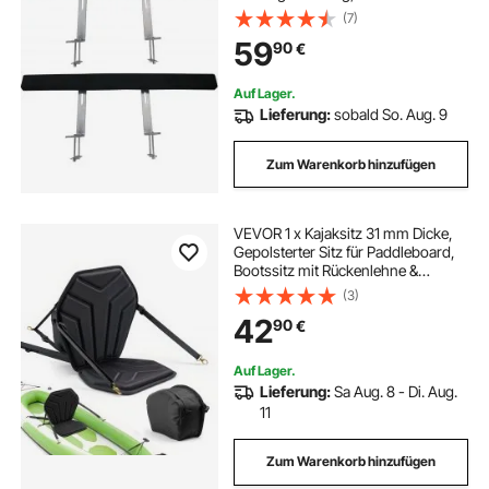
Anhängerführung mit Teppich-
(7)
gepolsterten Brettern, inkl.
59
90
€
Montageteile, für Skiboot,
Fischerboot oder
Segelbootanhänger
Auf Lager.
Lieferung:
sobald So. Aug. 9
Zum Warenkorb hinzufügen
VEVOR 1 x Kajaksitz 31 mm Dicke,
Gepolsterter Sitz für Paddleboard,
Bootssitz mit Rückenlehne &
Aufbewahrungstasche &
(3)
Verstellbaren Gurten &
42
90
€
Sechseckigem Sitzkissen für SUP
Kanu Angelboot
Auf Lager.
Lieferung:
Sa Aug. 8 - Di. Aug.
11
Zum Warenkorb hinzufügen