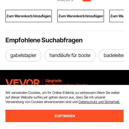
Stabilisatorstange,
Winkelanschlag,
Schreibti
Mehrzweckleitern für
Wolframkarbid-
dimmbar (
Wohnmobil, Camper
Trennscheibe,
Tischleuc
Zum Warenkorb hinzufügen
Zum Warenkorb hinzufügen
Zum Warenk
Ausrichthilfe, für
Schlafzi
Keramikfliesen
Nachtisc
Empfohlene Suchabfragen
gabelstapler
handläufe für boote
badeleiter b
Wir verwenden Cookies, um Ihr Online-Erlebnis zu verbessern.Wenn Sie weiter
auf dieser Website surfen,wir gehen davon aus, dass Sie mit unserer
Melden Sie sich für unseren Newsletter an.
Verwendung von Cookies einverstanden sind und
Datenschutz und Sicherheit.
E-Mail Adresse
Abonnieren
ZUSTIMMEN
Durch Klicken auf die Schaltfläche
abonnieren
stimmen Sie unseren