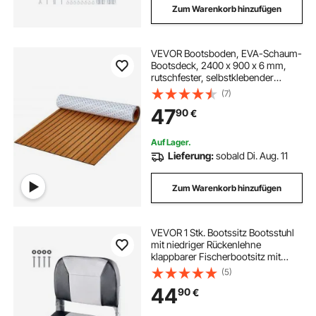
Zum Warenkorb hinzufügen
VEVOR Bootsboden, EVA-Schaum-
Bootsdeck, 2400 x 900 x 6 mm,
rutschfester, selbstklebender
Bodenbelag, 21600 cm² großer
(7)
Meeresteppich für Boote, Yachten,
47
90
€
Pontons, Kajakdecks
Auf Lager.
Lieferung:
sobald Di. Aug. 11
Zum Warenkorb hinzufügen
VEVOR 1 Stk. Bootssitz Bootsstuhl
mit niedriger Rückenlehne
klappbarer Fischerbootsitz mit
dickem Schwammkissen &
(5)
wasserdichtem PVC-Leder,
44
90
€
Scharniere aus
Aluminiumlegierung, Schwarz &