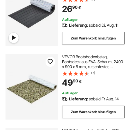
cm² großer Marineteppich für
26
90
€
Boote, Yachten, Pontons,
Kajakdecks
Auf Lager.
Lieferung:
sobald Di. Aug. 11
Zum Warenkorb hinzufügen
VEVOR Bootsbodenbelag,
Bootsdeck aus EVA-Schaum, 2400
x 900 x 6 mm, rutschfester,
selbstklebender Bodenbelag, 21600
(7)
cm² großer Meeresteppich für
49
90
€
Boote, Yachten, Pontons,
Kajakdecks
Auf Lager.
Lieferung:
sobald Fr Aug. 14
Zum Warenkorb hinzufügen