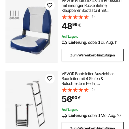
VEVOR Bootssitz 48 cm Bootsstuhl
mit niedriger Rückenlehne,
Klappbarer Bootsstuhl mit
Verdickter Schwammpolsterung
(5)
und Scharnier, Herunterklappbarer
48
99
€
Bootskapitänsstuhl für Fischerboot,
Ausflugsboot
Auf Lager.
Lieferung:
sobald Di. Aug. 11
Zum Warenkorb hinzufügen
VEVOR Bootsleiter Ausziehbar,
Badeleiter mit 4 Stufen &
Rutschfestem Pedal,
Schwimmdeckleiter mit 408 kg
(2)
Tragkraft für Heckeinstieg,
56
90
€
Teleskopleiter aus 304 Edelstahl für
Boote Docks Pontons
Schwimmbad
Auf Lager.
Lieferung:
sobald Mo. Aug. 10
Zum Warenkorb hinzufügen