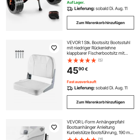
Auf Lager.
Lieferung:
sobald Di. Aug. 11
Zum Warenkorb hinzufügen
VEVOR 1 Stk. Bootssitz Bootsstuhl
mit niedriger Rückenlehne
klappbarer Fischerbootsitz mit
dickem Schwammkissen &
(5)
wasserdichtem PVC-Leder,
45
90
€
Scharniere aus
Aluminiumlegierung, für Yachten
Boote Weiß
Fast ausverkauft
Lieferung:
sobald Di. Aug. 11
Zum Warenkorb hinzufügen
VEVOR L-Form Anhängerpfahl
Bootsanhänger Anleitung
Kurbelstütze Bootsführung, 190 mm
Einstellbare Breite Boat Trailer
(11)