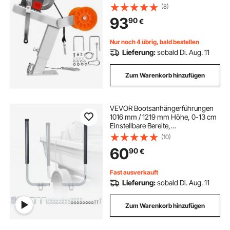
mit U-Bolzen für 50,8–76,2mm B x
(8)
76,2–101,6mm H
93
90
€
Anhängerkupplung, Jetski,
Segelboot, Schnellboot
Nur noch 4 übrig, bald bestellen
Lieferung:
sobald Di. Aug. 11
Zum Warenkorb hinzufügen
VEVOR Bootsanhängerführungen
1016 mm / 1219 mm Höhe, 0-13 cm
Einstellbare Bereite,
Anhängerführung aus Hochfestem
(10)
Stahl mit PVC-Rohren, Passend für
60
90
€
Skiboote Fischerboote Kleine
Segelboote
Fast ausverkauft
Lieferung:
sobald Di. Aug. 11
Zum Warenkorb hinzufügen