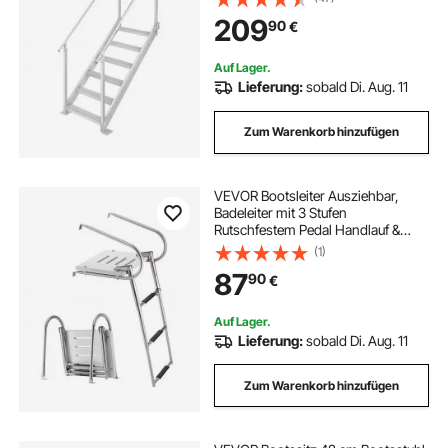
250kg Tragfähigkeit 10cm Pedale
209
90
€
Ideal für Häfen Boot
Schwimmbäder
Auf Lager.
Lieferung:
sobald Di. Aug. 11
Zum Warenkorb hinzufügen
VEVOR Bootsleiter Ausziehbar,
Badeleiter mit 3 Stufen
Rutschfestem Pedal Handlauf &
Plattform, 181 kg Belastbare
(1)
Schwimmdeckleiter für
87
90
€
Heckeinstieg, Teleskopleiter aus
Edelstahl für Boote Docks Pool
Auf Lager.
Lieferung:
sobald Di. Aug. 11
Zum Warenkorb hinzufügen