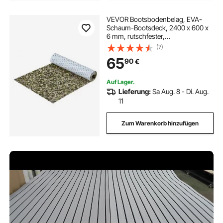
VEVOR Bootsbodenbelag, EVA-
Schaum-Bootsdeck, 2400 x 600 x
6 mm, rutschfester,
selbstklebender Bodenbelag,
(7)
28800 cm², 2 Rollen Marineteppich
65
90
€
für Boote, Yachten, Pontons,
Kajakdecks
Auf Lager.
Lieferung:
Sa Aug. 8 - Di. Aug.
11
Zum Warenkorb hinzufügen