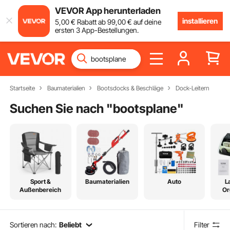
VEVOR App herunterladen
installieren
5
,00
€
Rabatt ab
99
,00
€
auf deine
ersten 3 App-Bestellungen.
Startseite
Baumaterialien
Bootsdocks & Beschläge
Dock-Leitern
Suchen Sie nach "
bootsplane
"
Sport &
Baumaterialien
Auto
L
Außenbereich
Or
Sortieren nach:
Beliebt
Filter