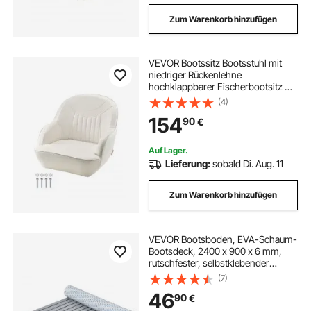
Zum Warenkorb hinzufügen
VEVOR Bootssitz Bootsstuhl mit
niedriger Rückenlehne
hochklappbarer Fischerbootsitz mit
verdicktem Schwammkissen &
(4)
PVC-Leder & ergonomischem
154
90
€
Design Bootssitz für Fischerboote
Yachten Schiffe weiß
Auf Lager.
Lieferung:
sobald Di. Aug. 11
Zum Warenkorb hinzufügen
VEVOR Bootsboden, EVA-Schaum-
Bootsdeck, 2400 x 900 x 6 mm,
rutschfester, selbstklebender
Bodenbelag, 21600 cm² großer
(7)
Meeresteppich für Boote, Yachten,
46
90
€
Pontons, Kajakdecks