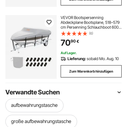
VEVOR Bootspersenning
Abdeckplane Bootsplane, 518–579
cm Persenning Schlauchboot 600D
Oxford-Gewebe Bootspersenning
(6)
Abdeckung mit
70
90
€
Aufbewahrungstasche 435 x 300
mm, Angelboot Bootsabdeckplane
Grau
Auf Lager.
Lieferung:
sobald Mo. Aug. 10
Zum Warenkorb hinzufügen
Verwandte Suchen
aufbewahrungstasche
große aufbewahrungstasche