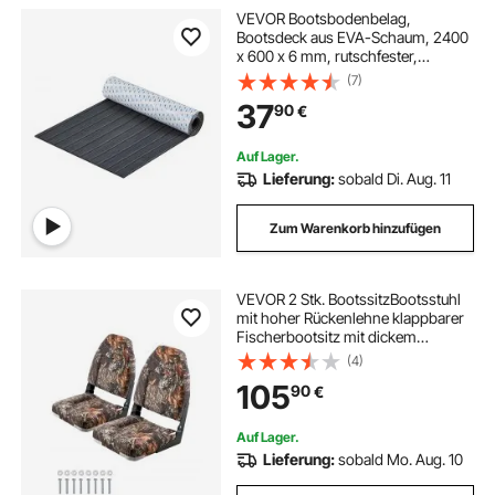
VEVOR Bootsbodenbelag,
Bootsdeck aus EVA-Schaum, 2400
x 600 x 6 mm, rutschfester,
selbstklebender Bodenbelag, 14400
(7)
cm² großer Marineteppich für
37
90
€
Boote, Yachten, Pontons,
Kajakdecks
Auf Lager.
Lieferung:
sobald Di. Aug. 11
Zum Warenkorb hinzufügen
VEVOR 2 Stk. BootssitzBootsstuhl
mit hoher Rückenlehne klappbarer
Fischerbootsitz mit dickem
Schwammkissen & PU-Leder,
(4)
Scharniere aus
105
90
€
Aluminiumlegierung, für Boote
Yachten Schiffe, Tarnfarbe
Auf Lager.
Lieferung:
sobald Mo. Aug. 10