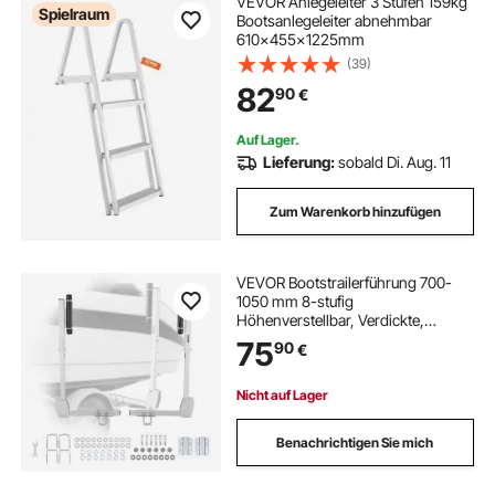
VEVOR Anlegeleiter 3 Stufen 159​​kg
Spielraum
Bootsanlegeleiter abnehmbar
610x455x1225mm
(39)
82
90
€
Auf Lager.
Lieferung:
sobald Di. Aug. 11
Zum Warenkorb hinzufügen
VEVOR Bootstrailerführung 700-
1050 mm 8-stufig
Höhenverstellbar, Verdickte,
Hochbelastbare Führungen mit
75
90
€
Leichtgängiger Rollenführung, für
Größere Angelboote und Runabout-
Boote ab 16 Zoll
Nicht auf Lager
Benachrichtigen Sie mich