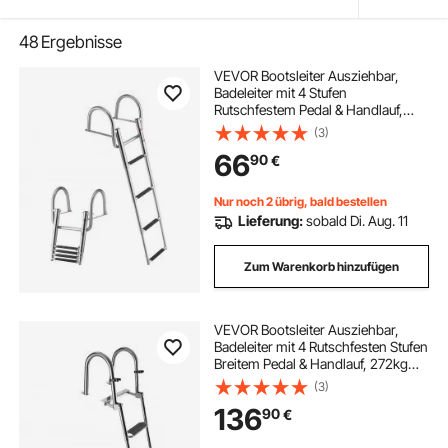
48
Ergebnisse
VEVOR Bootsleiter Ausziehbar,
Badeleiter mit 4 Stufen
Rutschfestem Pedal & Handlauf,
Schwimmdeckleiter mit 272 kg
(3)
Tragkraft für Heckeinstieg,
66
90
€
Teleskopleiter aus Edelstahl für
Boote Docks Pontons Pool
Nur noch 2 übrig, bald bestellen
Lieferung:
sobald Di. Aug. 11
Zum Warenkorb hinzufügen
VEVOR Bootsleiter Ausziehbar,
Badeleiter mit 4 Rutschfesten Stufen
Breitem Pedal & Handlauf, 272kg
Belastbare Schwimmdeckleiter für
(3)
Heckeinstieg, Teleskopleiter aus
136
90
€
304 Edelstahl für Boote Docks Pool