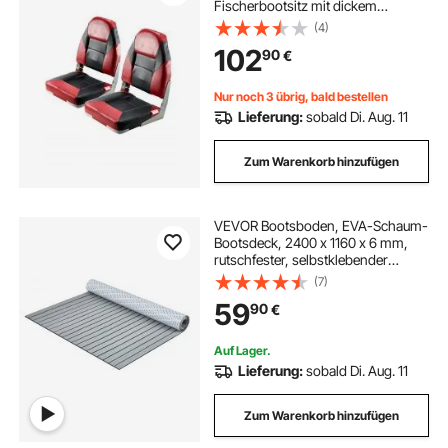
Fischerbootsitz mit dickem
Schwammkissen & wasserdichtem
(4)
PVC-Leder, Scharniere aus
102
90
€
Aluminiumlegierung, Schwarz & Rot
Nur noch 3 übrig, bald bestellen
Lieferung:
sobald Di. Aug. 11
Zum Warenkorb hinzufügen
VEVOR Bootsboden, EVA-Schaum-
Bootsdeck, 2400 x 1160 x 6 mm,
rutschfester, selbstklebender
Bodenbelag, 27840 cm² großer
(7)
Meeresteppich für Boote, Yachten,
59
90
€
Pontons, Kajakdecks
Auf Lager.
Lieferung:
sobald Di. Aug. 11
Zum Warenkorb hinzufügen