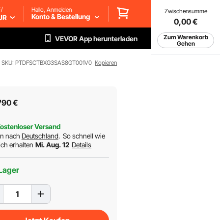
/
Hallo, Anmelden
Zwischensumme
Konto & Bestellung
UR
0,00
€
Zum Warenkorb
VEVOR App herunterladen
Gehen
SKU: PTDFSCTBXG3SAS8GT001V0
Kopieren
7
90
€
ostenloser Versand
rn nach
Deutschland
.
So schnell wie
ch erhalten
Mi. Aug. 12
Details
Lager