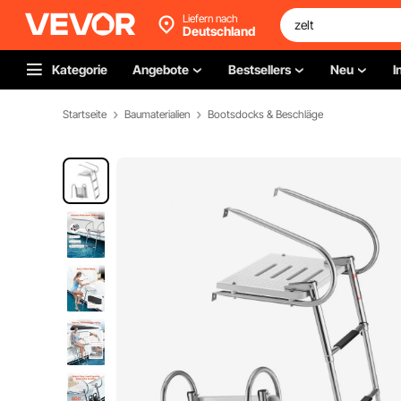
Liefern nach
Deutschland
Kategorie
Angebote
Bestsellers
Neu
I
Startseite
Baumaterialien
Bootsdocks & Beschläge