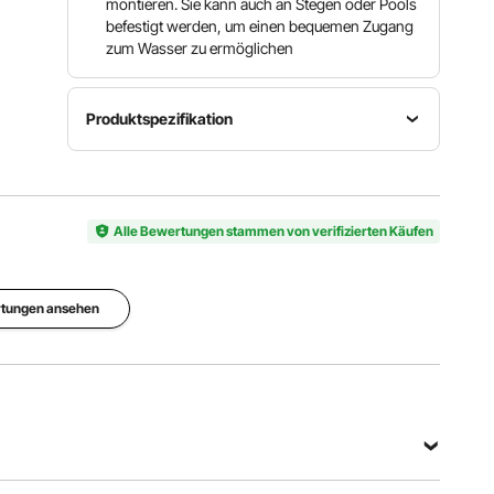
montieren. Sie kann auch an Stegen oder Pools
befestigt werden, um einen bequemen Zugang
zum Wasser zu ermöglichen
Produktspezifikation
Anzahl
Belastbarkeit
Artikelmodellnummer
der
400 lbs /
9924S3
Stufen
181,44 kg
Alle Bewertungen stammen von verifizierten Käufen
3
Alle Spezifikationen anzeigen
rtungen ansehen