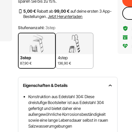
sparen Sie bis zu
15%
.
5
,00
€
Rabatt ab
99
,00
€
auf deine ersten 3 App-
Bestellungen.
Jetzt Herunterladen
Stufenanzahl:
3step
3step
4step
87,90
€
136,90
€
Eigenschaften & Details
Konstruktion aus Edelstahl 304: Diese
dreistufige Bootsleiter ist aus Edelstahl 304
gefertigt und bietet daher eine
außergewöhnliche Korrosionsbeständigkeit
sowie eine lange Lebensdauer selbst in rauen
Salzwasserumgebungen