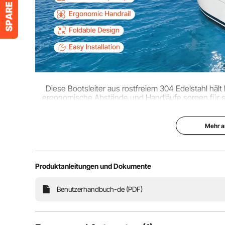
Diese Bootsleiter aus rostfreiem 304 Edelstahl häl
ergonomische Abstände und Handläufe sorgen für sic
kompakte Lagerung, ideal für 
Mehr a
Produktanleitungen und Dokumente
Benutzerhandbuch-de (PDF)