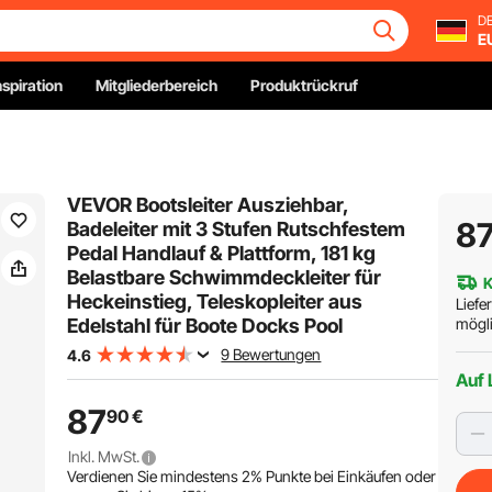
DE
E
nspiration
Mitgliederbereich
Produktrückruf
VEVOR Bootsleiter Ausziehbar,
8
Badeleiter mit 3 Stufen Rutschfestem
Pedal Handlauf & Plattform, 181 kg
Belastbare Schwimmdeckleiter für
K
Heckeinstieg, Teleskopleiter aus
Liefe
Edelstahl für Boote Docks Pool
mögli
9 Bewertungen
4.6
Auf 
87
90
€
Inkl. MwSt.
Verdienen Sie mindestens
2%
Punkte bei Einkäufen oder