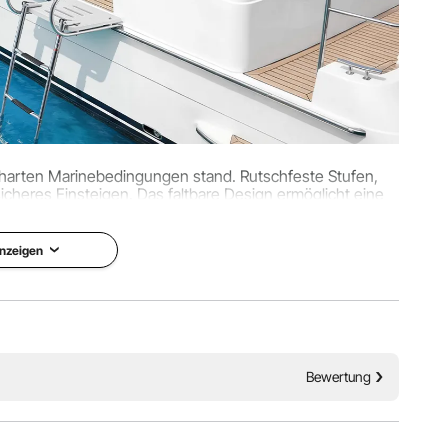
t harten Marinebedingungen stand. Rutschfeste Stufen,
heres Einsteigen. Das faltbare Design ermöglicht eine
Pontons, Fischerboote oder Pools.
nzeigen
Bewertung