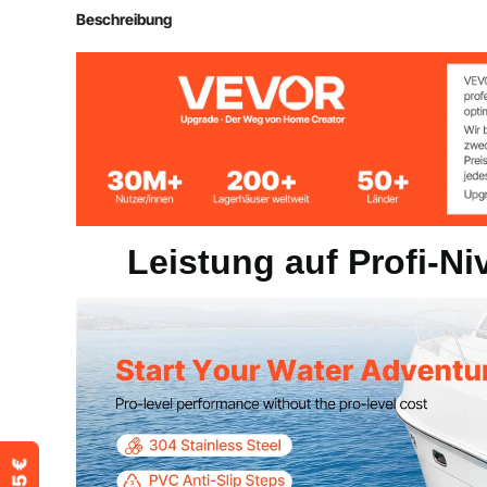
Artikelmodellnummer
9924S3
Beschreibung
Anzahl der Stufen
3
Belastbarkeit
400 lbs / 181,4
Leistung auf Profi-N