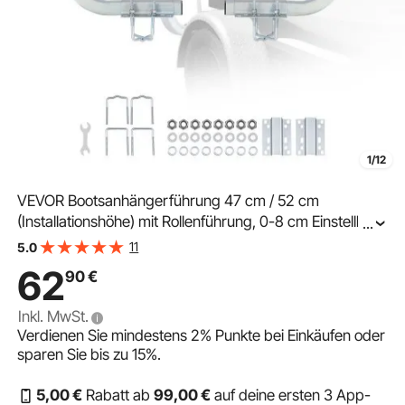
1/12
VEVOR Bootsanhängerführung 47 cm / 52 cm
(Installationshöhe) mit Rollenführung, 0-8 cm Einstellbare
...
Anhängerführung aus Verstärktem Hochbelastbarem
11
5.0
Stahl, für Boote (V-Rumpf/Klein/Mittelgroß)
62
90
€
Inkl. MwSt.
Verdienen Sie mindestens
2%
Punkte bei Einkäufen oder
sparen Sie bis zu
15%
.
5
,00
€
Rabatt ab
99
,00
€
auf deine ersten 3 App-