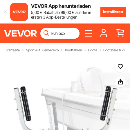
VEVOR App herunterladen
installieren
5
,00
€
Rabatt ab
99
,00
€
auf deine
ersten 3 App-Bestellungen.
Startseite
Sport & Außenbereich
Bootfahren
Boote
Bootsteile & Zub