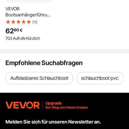
VEVOR
Bootsanhängerführun
g 47 cm / 52 cm
(11)
(Installationshöhe) mit
62
90
€
Rollenführung, 0-8 cm
703 Aufrufe Kürzlich
Einstellbare
Anhängerführung aus
Verstärktem
Hochbelastbarem
Empfohlene Suchabfragen
Stahl, für Boote (V-
Rumpf/Klein/Mittelgroß
)
Aufblasbares Schlauchboot
schlauchboot pvc
Melden Sie sich für unseren Newsletter an.
Komplettes Installationsset enthalten