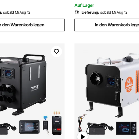
Lufterhitzer
Ventilen,
Auf Lager
gsanschluss für 2/5/8 kW
g:
sobald Mi.Aug 12
Lieferung:
sobald Mi.Aug 12
zung
n den Warenkorb legen
In den Warenkorb leg