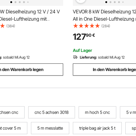
W Dieselheizung 12 V / 24 V
VEVOR 8 kW Dieselheizung 12
 Diesel-Luftheizung mit
All in One Diesel-Luftheizung 
 App-Steuerung &
Bluetooth-App-Steuerung &
(384)
(284)
nung & Anzeigebildschirm &
Fernbedienung & Anzeigebild
127
90
€
schnell aufheizende vertikale
CO-Alarm, schnell aufheizend
Dieselheizung
Dieselheizung für Fahrzeuge
Auf Lager
g:
sobald Mi.Aug 12
Lieferung:
sobald Mi.Aug 12
n den Warenkorb legen
In den Warenkorb leg
chsen cnc
cnc 5 achsen 3018
m hoch 5 cnc
5 v 
t cover 5 m
5 m messlatte
triple bag air jack 5 t
sp