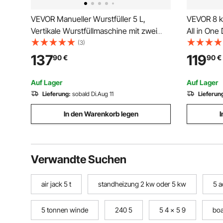
VEVOR Manueller Wurstfüller 5 L,
VEVOR 8 k
Vertikale Wurstfüllmaschine mit zwei
All in One
Geschwindigkeiten (Schnell/Langsam) &
Bluetooth
(3)
5 Füllrohren & Griff, Fleischfüller aus
Fernbedie
137
119
90
€
90
€
Edelstahl für Gewerblichen & Privaten
CO-Alarm, 
Gebrauch
tragbare 
Auf Lager
Auf Lager
Lieferung:
sobald Di.Aug 11
Lieferun
In den Warenkorb legen
I
Verwandte Suchen
air jack 5 t
standheizung 2 kw oder 5 kw
5 a
5 tonnen winde
240 5
5 4 x 5 9
boa