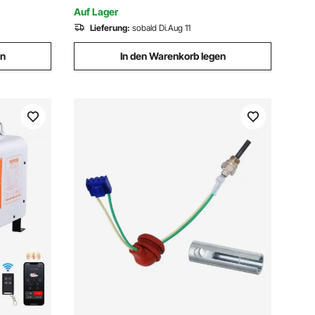
APP
Auf Lager
Lieferung:
sobald Di.Aug 11
en
In den Warenkorb legen