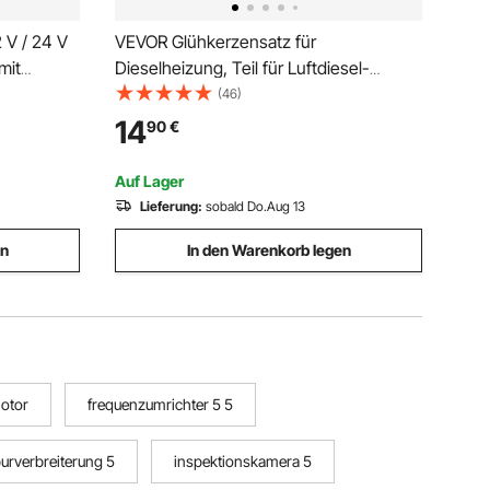
 V / 24 V
VEVOR Glühkerzensatz für
mit
Dieselheizung, Teil für Luftdiesel-
Standheizung mit Ausbau- und
(46)
schirm &
Montagewerkzeug, Umbausatz für
14
90
€
e tragbare
Dieselheizung zum Austausch von 2
kW/5 kW/8 kW Dieselheizungen
Auf Lager
Lieferung:
sobald Do.Aug 13
en
In den Warenkorb legen
motor
frequenzumrichter 5 5
urverbreiterung 5
inspektionskamera 5