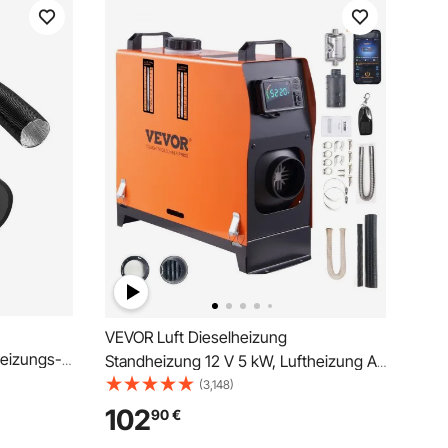
VEVOR Luft Dieselheizung
heizungs-
Standheizung 12 V 5 kW, Luftheizung Air
rer
Diesel Diesel Standheizung Lufterhitzer,
(3,148)
r-
0,16–0,52 L/Std. Dieselheizung mit LCD-
102
90
€
Display & Fernbedienung & Bluetooth-