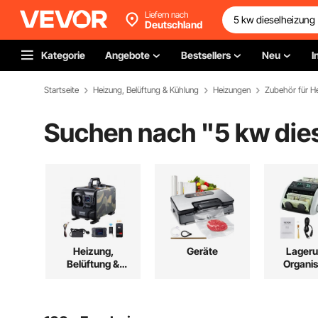
Liefern nach
Deutschland
Kategorie
Angebote
Bestsellers
Neu
I
Startseite
Heizung, Belüftung & Kühlung
Heizungen
Zubehör für H
Suchen nach "
5 kw die
Heizung,
Geräte
Lageru
Belüftung &
Organis
Kühlung