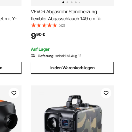
VEVOR Abgasrohr Standheizung
t mit Y-
flexibler Abgasschlauch 149 cm für
Auto-Dieselheizung mit 2 Klemmen,
(42)
zungs
Edelstahl Auspuffrohr mit Φ 25 mm
9
90
€
5 kW 8 kW
Querschnitt für 2 kW / 5 kW / 8 kW
Dieselheizungen Lufterhitzer
Auf Lager
Lieferung:
sobald Mi.Aug 12
en
In den Warenkorb legen