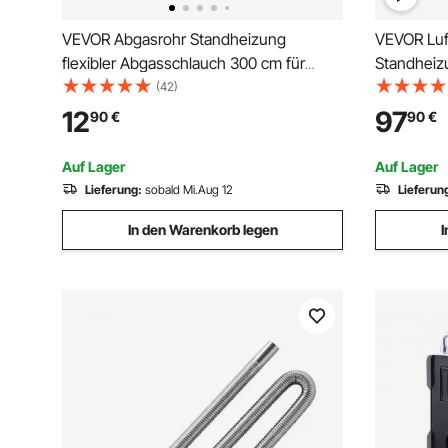
VEVOR Abgasrohr Standheizung
VEVOR Luf
flexibler Abgasschlauch 300 cm für
Standheizu
Auto-Dieselheizung mit 2 Klemmen,
Diesel Die
(42)
Edelstahl Auspuffrohr mit Φ 25 mm
0,16–0,62 
12
97
90
€
90
€
Querschnitt für 2 kW / 5 kW / 8 kW
Display &
Dieselheizungen Lufterhitzer
APP
Auf Lager
Auf Lager
Lieferung:
sobald Mi.Aug 12
Lieferun
In den Warenkorb legen
I