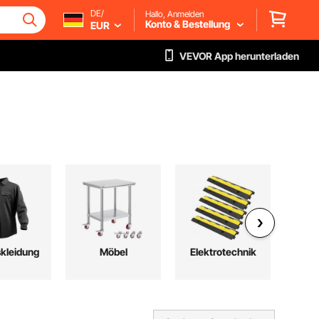
DE/
Hallo, Anmelden
Konto & Bestellung
EUR
VEVOR App herunterladen
skleidung
Möbel
Elektrotechnik
Musi