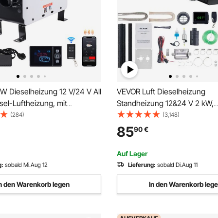
W Dieselheizung 12 V/24 V All
VEVOR Luft Dieselheizung
sel-Luftheizung, mit
Standheizung 12&24 V 2 kW,
-App-Steuerung &
Luftheizung Air Diesel Diesel-
(284)
(3,148)
nung & Anzeigebildschirm &
Standheizung Lufterhitzer, 0,
85
90
€
 schnell aufheizende tragbare
L/Std. Dieselheizung mit LCD-
Dieselheizung
Fernbedienung Kfz, Lkw, Auto
Auf Lager
usw.
g:
sobald Mi.Aug 12
Lieferung:
sobald Di.Aug 11
n den Warenkorb legen
In den Warenkorb leg