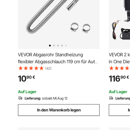
VEVOR Abgasrohr Standheizung
VEVOR 2 k
flexibler Abgasschlauch 119 cm für Auto-
in One Die
Dieselheizung mit 2 Klemmen, Edelstahl
Bluetooth
(42)
Auspuffrohr mit Φ 25 mm Querschnitt
Fernbedie
10
116
90
€
90
€
für 2 kW / 5 kW / 8 kW Dieselheizungen
CO-Alarm,
Lufterhitzer
vertikale 
Auf Lager
Auf Lager
Lieferung:
sobald Mi.Aug 12
Lieferun
In den Warenkorb legen
I