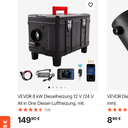
VEVOR 8 kW Dieselheizung 12 V /24 V
VEVOR Die
All in One Diesel-Luftheizung, mit
mm)
Bluetooth App Steuerung &
Dieselhei
(58)
Fernbedienung& Anzeigebildschirm &
Y-förmige
149
8
90
€
90
€
CO-Alarm, schnell aufheizende tragbare
Entlüftun