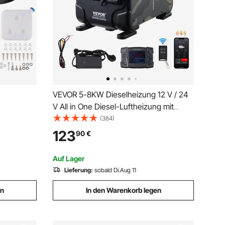
VEVOR 5-8KW Dieselheizung 12 V / 24
V All in One Diesel-Luftheizung mit
Bluetooth-App & Fernbedienung &
(384)
12–0,26
Anzeigebildschirm & CO-Alarm, schnell
123
90
€
Display &
aufheizende horizontale tragbare
s, Bus
horizontale Dieselheizung
Auf Lager
Lieferung:
sobald Di.Aug 11
en
In den Warenkorb legen