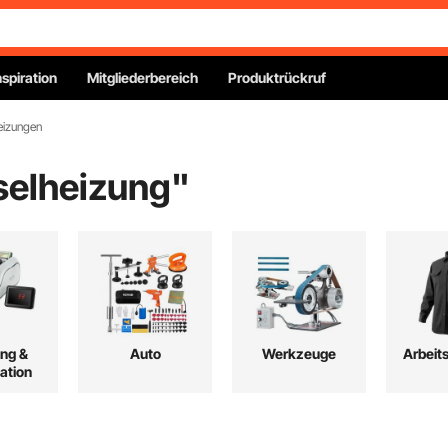
nspiration
Mitgliederbereich
Produktrückruf
eizungen
selheizung
"
ng &
Auto
Werkzeuge
Arbeit
ation