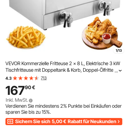
1/13
VEVOR Kommerzielle Fritteuse 2 x 8 L, Elektrische 3 kW
Tischfritteuse mit Doppeltank & Korb, Doppel-Ölfritteuse
...
aus Edelstahl, Zeit- und Temperaturregelung, für Küche
713
4.3
Restaurants
167
90
€
Inkl. MwSt.
Verdienen Sie mindestens
2%
Punkte bei Einkäufen oder
sparen Sie bis zu
15%
.
Sichern Sie sich
5,00
€
Rabatt für Neukunden