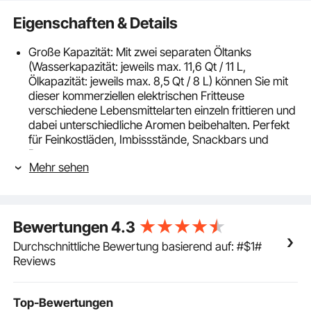
Eigenschaften & Details
Große Kapazität: Mit zwei separaten Öltanks
(Wasserkapazität: jeweils max. 11,6 Qt / 11 L,
Ölkapazität: jeweils max. 8,5 Qt / 8 L) können Sie mit
dieser kommerziellen elektrischen Fritteuse
verschiedene Lebensmittelarten einzeln frittieren und
dabei unterschiedliche Aromen beibehalten. Perfekt
für Feinkostläden, Imbissstände, Snackbars und
Partys
Mehr sehen
Heißes Essen im Handumdrehen: Haben Sie keine
Lust mehr auf langsames Aufheizen? Diese
kommerzielle elektrische Fritteuse ist mit zwei
Heizelementen ausgestattet, sodass sie Öl in kurzer
Bewertungen
4.3
Zeit auf die gewünschte Temperatur erhitzen kann.
Es wird gleich heiß! Sie können Ihr Essen schnell und
Durchschnittliche Bewertung basierend auf: #$1#
gründlich zubereiten
Reviews
Temperatur- und Zeitregelung: Sie können die
Temperatur ganz einfach von 50 bis 200 °C (122 °F
bis 392 °F) einstellen. Egal was passiert, Sie sind
Top-Bewertungen