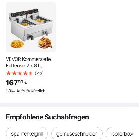
Schlauch
Vakuumbeuteln und 1
Restaurant 
Beutelrolle
Snackbar
VEVOR Kommerzielle
Fritteuse 2 x 8 L,
Elektrische 3 kW
(713)
Tischfritteuse mit
167
90
€
Doppeltank & Korb,
1.8K+ Aufrufe Kürzlich
Doppel-Ölfritteuse aus
Edelstahl, Zeit- und
Temperaturregelung,
für Küche Restaurants
Empfohlene Suchabfragen
spanferkelgrill
gemüseschneider
isolierboxen