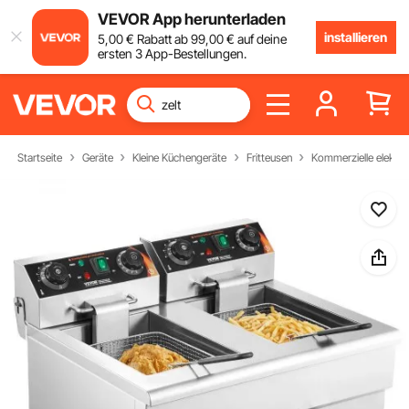
VEVOR App herunterladen
installieren
5
,00
€
Rabatt ab
99
,00
€
auf deine
ersten 3 App-Bestellungen.
Startseite
Geräte
Kleine Küchengeräte
Fritteusen
Kommerzielle elektri