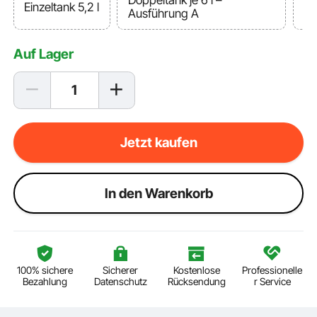
Doppeltank je 6 l –
Do
Einzeltank 5,2 l
Ausführung A
Au
Auf Lager
Jetzt kaufen
ln den Warenkorb
100% sichere
Sicherer
Kostenlose
Professionelle
Bezahlung
Datenschutz
Rücksendung
r Service