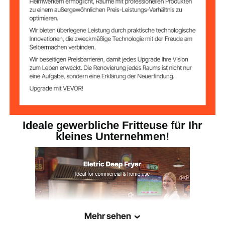
Max. 8,5 Qt / 8 L pro Stück
Ölkapazität
Max. 11,6 Qt / 11 L pro Stück
Wasserkapazität
30,4 lbs / 13,8 kg
Nettogewicht
Ideale gewerbliche Fritteuse für Ihr
kleines Unternehmen!
Mehr sehen