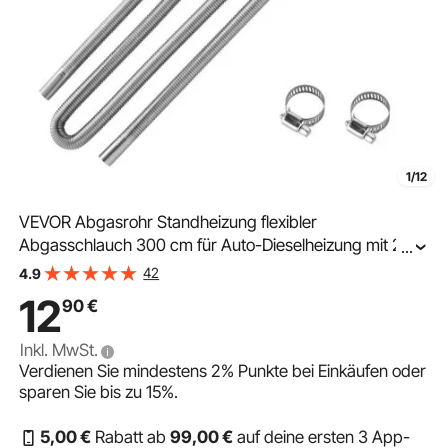
1/12
VEVOR Abgasrohr Standheizung flexibler
Abgasschlauch 300 cm für Auto-Dieselheizung mit 2
...
Klemmen, Edelstahl Auspuffrohr mit Φ 25 mm
42
4.9
Querschnitt für 2 kW / 5 kW / 8 kW Dieselheizungen
12
90
€
Lufterhitzer
Inkl. MwSt.
Verdienen Sie mindestens
2%
Punkte bei Einkäufen oder
sparen Sie bis zu
15%
.
5
,00
€
Rabatt ab
99
,00
€
auf deine ersten 3 App-