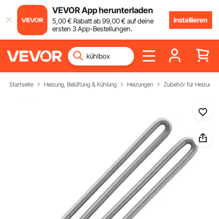
VEVOR App herunterladen
installieren
5
,00
€
Rabatt ab
99
,00
€
auf deine
ersten 3 App-Bestellungen.
Startseite
Heizung, Belüftung & Kühlung
Heizungen
Zubehör für Heizunge