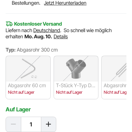
Bestellungen.
Jetzt Herunterladen
Kostenloser Versand
Liefern nach
Deutschland
.
So schnell wie möglich
erhalten
Mo. Aug. 10.
Details
Typ:
Abgasrohr 300 cm
Abgasrohr 60 cm
T-Stück Y-Typ Dur
Abgasrohr 1
chmesser 75 mm
Nicht auf Lager
Nicht auf Lager
Nicht auf Lager
Auf Lager