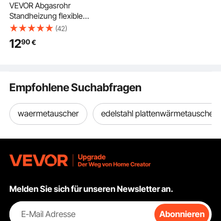
VEVOR Abgasrohr
Standheizung flexibler
Abgasschlauch 300
(42)
cm für Auto-
12
90
€
Dieselheizung mit 2
Klemmen, Edelstahl
Auspuffrohr mit Φ 25
mm Querschnitt für 2
Empfohlene Suchabfragen
kW / 5 kW / 8 kW
Dieselheizungen
Lufterhitzer
waermetauscher
edelstahl plattenwärmetauscher
Melden Sie sich für unseren Newsletter an.
E-Mail Adresse
Abonnieren