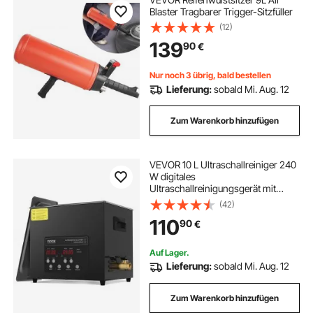
Blaster Tragbarer Trigger-Sitzfüller
(12)
139
90
€
Nur noch 3 übrig, bald bestellen
Lieferung:
sobald Mi. Aug. 12
Zum Warenkorb hinzufügen
VEVOR 10 L Ultraschallreiniger 240
W digitales
Ultraschallreinigungsgerät mit
Schonmodus & verbesserter
(42)
Entgasung, 40 kHz industrieller
110
90
€
Schmuckreiniger mit Heizung &
Timer, für Brillen Uhren Schwarz
Auf Lager.
Lieferung:
sobald Mi. Aug. 12
Zum Warenkorb hinzufügen