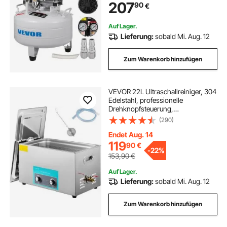
207
90
€
Auf Lager.
Lieferung:
sobald Mi. Aug. 12
Zum Warenkorb hinzufügen
VEVOR 22L Ultraschallreiniger, 304
Edelstahl, professionelle
Drehknopfsteuerung,
Ultraschallreiniger mit
(290)
Heizungstimer für Schmuck, Uhren,
Brillen, Leiterplatten, Kleinteile,
Endet Aug. 14
zahnärztliche Instrumente
119
90
€
-
22%
153,90
€
Auf Lager.
Lieferung:
sobald Mi. Aug. 12
Zum Warenkorb hinzufügen