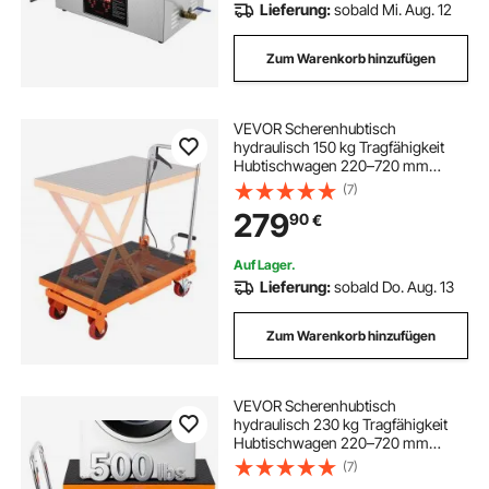
Lieferung:
sobald Mi. Aug. 12
Zum Warenkorb hinzufügen
VEVOR Scherenhubtisch
hydraulisch 150 kg Tragfähigkeit
Hubtischwagen 220–720 mm
Hubbereich Hubtisch Werkstatt 700
(7)
x 450 mm Plattform
279
90
€
Scherenhubwagen Einzelschere für
Fabriken Lagerhäuser Supermärkte
Auf Lager.
Lieferung:
sobald Do. Aug. 13
Zum Warenkorb hinzufügen
VEVOR Scherenhubtisch
hydraulisch 230 kg Tragfähigkeit
Hubtischwagen 220–720 mm
Hubbereich Hubtisch Werkstatt 700
(7)
x 450 mm Plattform