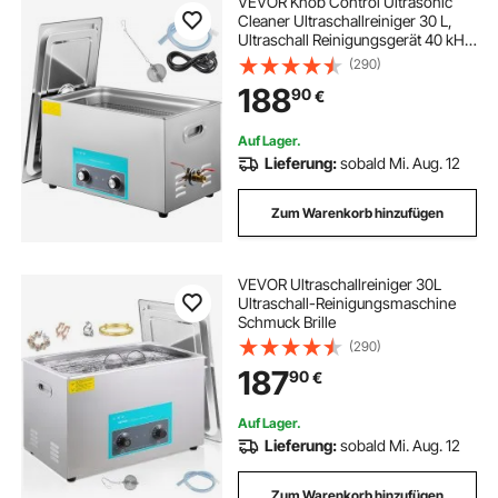
VEVOR Knob Control Ultrasonic
Cleaner Ultraschallreiniger 30 L,
Ultraschall Reinigungsgerät 40 kHz
600 W, Digitaler Ultraschallreiniger,
(290)
Schmuck Reinigung Ultraschall 220
188
90
€
V, Ultraschallreinigungsgerät
Auf Lager.
Lieferung:
sobald Mi. Aug. 12
Zum Warenkorb hinzufügen
VEVOR Ultraschallreiniger 30L
Ultraschall-Reinigungsmaschine
Schmuck Brille
(290)
187
90
€
Auf Lager.
Lieferung:
sobald Mi. Aug. 12
Zum Warenkorb hinzufügen