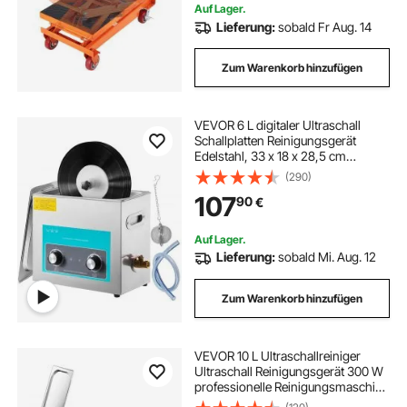
Supermärkte
Auf Lager.
Lieferung:
sobald Fr Aug. 14
Zum Warenkorb hinzufügen
VEVOR 6 L digitaler Ultraschall
Schallplatten Reinigungsgerät
Edelstahl, 33 x 18 x 28,5 cm
Ultraschallreinigungsgerät
(290)
Ultraschallreiniger Ultraschallgerät
107
90
€
Heizung Digital Brille Uhren
Schmuck
Auf Lager.
Lieferung:
sobald Mi. Aug. 12
Zum Warenkorb hinzufügen
VEVOR 10 L Ultraschallreiniger
Ultraschall Reinigungsgerät 300 W
professionelle Reinigungsmaschine
mit Timer und Heizung, 40kHz