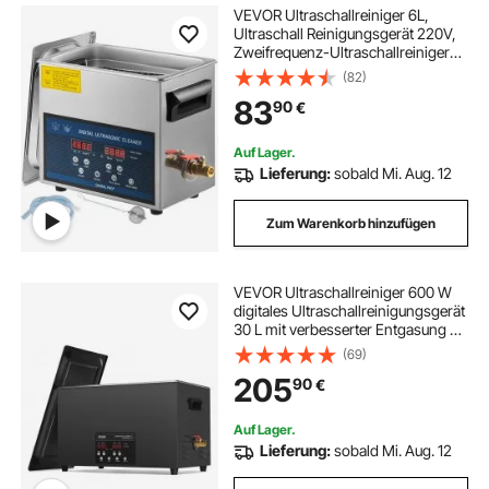
VEVOR Ultraschallreiniger 6L,
Ultraschall Reinigungsgerät 220V,
Zweifrequenz-Ultraschallreiniger
Edelstahl, Digitaler
(82)
Ultraschallreiniger,
83
90
€
Ultraschallreinigungsgerät mit LED-
Anzeige 28 kHz und 40 kHz
Auf Lager.
Lieferung:
sobald Mi. Aug. 12
Zum Warenkorb hinzufügen
VEVOR Ultraschallreiniger 600 W
digitales Ultraschallreinigungsgerät
30 L mit verbesserter Entgasung &
Schonmodus, 40 kHz industrieller
(69)
Ultraschallreiniger mit Timer &
205
90
€
Heizung für Schmuckwerkzeuge
Auf Lager.
Lieferung:
sobald Mi. Aug. 12