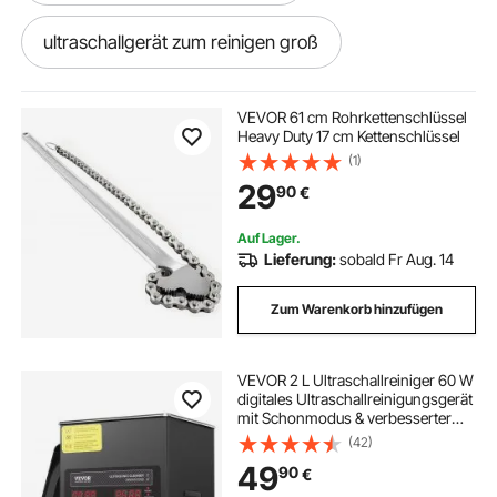
ultraschallgerät zum reinigen groß
ultraschall reinigungsgerät ultraschallreiniger
VEVOR 61 cm Rohrkettenschlüssel
Heavy Duty 17 cm Kettenschlüssel
(1)
Ultraschall reinigungsgerät
29
90
€
reiniger ultraschallgeräte
geschirr reinig
Auf Lager.
Lieferung:
sobald Fr Aug. 14
ultraschall reiniger für injektoren
Zum Warenkorb hinzufügen
ultraschallreiniger ultraschall 10l
VEVOR 2 L Ultraschallreiniger 60 W
digitales Ultraschallreinigungsgerät
mit Schonmodus & verbesserter
ultraschallreinigungsgerät 3l ultraschall
Entgasung, 40 kHz industrieller
(42)
Schmuckreiniger mit Heizung &
49
90
€
Timer, für Brillen Uhren Schwarz
ultraschall reinigungsgerät was reinigen