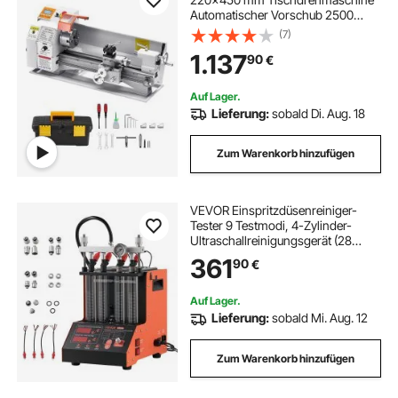
Automatischer Vorschub 2500
U/min Drehzahl 1250 W
(7)
Bürstenloser Motor, mit Zubehör,
1.137
90
€
Drehmaschine für die Bearbeitung
von Präzisionsteilen
Auf Lager.
Lieferung:
sobald Di. Aug. 18
Zum Warenkorb hinzufügen
VEVOR Einspritzdüsenreiniger-
Tester 9 Testmodi, 4-Zylinder-
Ultraschallreinigungsgerät (28
kHz), Kfz-Einspritzdüsenreiniger
361
90
€
mit Ablassventil und 12 V
Betriebsspannung für Auto und
Motorrad
Auf Lager.
Lieferung:
sobald Mi. Aug. 12
Zum Warenkorb hinzufügen