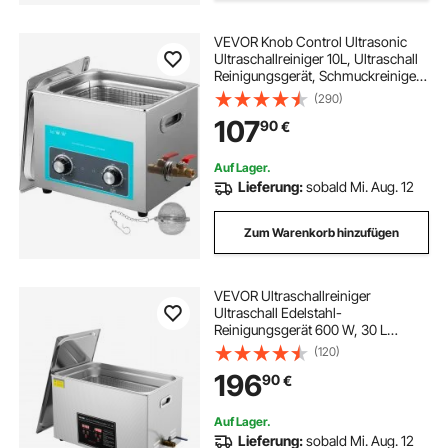
VEVOR Knob Control Ultrasonic
Ultraschallreiniger 10L, Ultraschall
Reinigungsgerät, Schmuckreiniger
Ultraschall digitaler
(290)
Ultraschallreiniger
107
90
€
Ultraschallreinigungsgerät Brille
Schmuck Reinigung
Auf Lager.
Lieferung:
sobald Mi. Aug. 12
Zum Warenkorb hinzufügen
VEVOR Ultraschallreiniger
Ultraschall Edelstahl-
Reinigungsgerät 600 W, 30 L
Ultraschallreinigungsgerät mit
(120)
digitaler Anzeige 0-30 Min,
196
90
€
Reinigung Ultraschall für Schmuck,
Brillen, Uhren usw.
Auf Lager.
Lieferung:
sobald Mi. Aug. 12