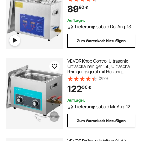
Schmuck Brillen und Zähne
89
90
€
Auf Lager.
Lieferung:
sobald Do. Aug. 13
Zum Warenkorb hinzufügen
VEVOR Knob Control Ultrasonic
Ultraschallreiniger 15L, Ultraschall
Reinigungsgerät mit Heizung,
Schmuckreiniger Ultraschall 230 V,
(290)
Digitaler Ultraschallreiniger 400 W
122
90
€
Ultraschallreinigungsgerät 40 kHz
Auf Lager.
Lieferung:
sobald Mi. Aug. 12
Zum Warenkorb hinzufügen
VEVOR Reifenwulstsitzer 9L Air