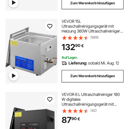
Zum Warenkorb hinzufügen
VEVOR 15L
Ultraschallreinigungsgerät mit
Heizung 360W Ultraschallreiniger
aus Edelstahl Ultraschallbad
(989)
Ultraschall Reinigungsgerät für
132
90
€
Brillen Schmuck Zahnprothesen
Münzen usw.
Auf Lager.
Lieferung:
sobald Mi. Aug. 12
Zum Warenkorb hinzufügen
VEVOR 6 L Ultraschallreiniger 180
W digitales
Ultraschallreinigungsgerät mit
Schonmodus & verbesserter
(42)
Entgasung, 40 kHz industrieller
87
90
€
Schmuckreiniger mit Heizung &
Timer, für Brillen Uhren