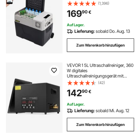
Kühlbox Auto und Steckdose
(1,396)
169
90
€
Auf Lager.
Lieferung:
sobald Do. Aug. 13
Zum Warenkorb hinzufügen
VEVOR 1 5L Ultraschallreiniger, 360
W digitales
Ultraschallreinigungsgerät mit
Schonmodus, 40 kHz industrieller
(42)
Ultraschallreiniger mit Heizung und
142
90
€
Timer für Halter, Schmuck,
Werkzeuge
Auf Lager.
Lieferung:
sobald Mi. Aug. 12
Zum Warenkorb hinzufügen