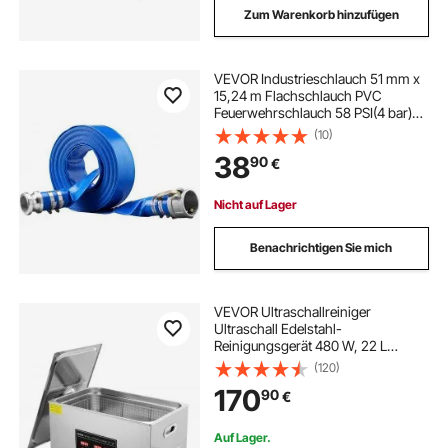
Zum Warenkorb hinzufügen
VEVOR Industrieschlauch 51 mm x
15,24 m Flachschlauch PVC
Feuerwehrschlauch 58 PSI(4 bar)
Arbeitsdruck Abwasserschlauch
(10)
174 PSI(12 bar) Berstdruck
38
90
€
Bauschlauch mit Camlock-C-/E-
Anschlüssen, 4 Klemmen
Nicht auf Lager
Benachrichtigen Sie mich
VEVOR Ultraschallreiniger
Ultraschall Edelstahl-
Reinigungsgerät 480 W, 22 L
Ultraschallreinigungsgerät mit
(120)
Digitaler Anzeige 0-30 Min,
170
90
€
Reinigung Ultraschall für Schmuck,
Brillen, Uhren usw.
Auf Lager.