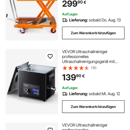
299
90
€
Scherenhubwagen Einzelschere für
Fabriken Lagerhäuser Supermärkte
Auf Lager.
Lieferung:
sobald Do. Aug. 13
Zum Warenkorb hinzufügen
VEVOR Ultraschallreiniger
professionelles
Ultraschallreinigungsgerät mit
Drehknopfsteuerung 10 L,
(18)
Reinigungsgerät mit Korb &
139
90
€
Reinigungskugel, Ultraschallgerät
für Uhren Rasierer Schmuck
Münzen
Auf Lager.
Lieferung:
sobald Mi. Aug. 12
Zum Warenkorb hinzufügen
VEVOR Ultraschallreiniger
professionelles