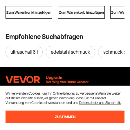
Kopf mit intelligentem
batteriebetriebener
mit Fests
Bedienfeld & Reinigung
Wasserhahn mit
Rollen & 
Zum Warenkorb hinzufügen
Zum Warenkorb hinzufügen
Zum Warenk
auf Knopfdruck
einstellbarer
Sitz-Tisch
Temperatur,
Homeoffi
Sensorhahn
Arbeitsz
Empfohlene Suchabfragen
ultraschall 6 l
edelstahl schmuck
schmuck de
Wir verwenden Cookies, um Ihr Online-Erlebnis zu verbessern.Wenn Sie weiter
Melden Sie sich für unseren Newsletter an.
auf dieser Website surfen,wir gehen davon aus, dass Sie mit unserer
Verwendung von Cookies einverstanden sind und
Datenschutz und Sicherheit.
E-Mail Adresse
Abonnieren
ZUSTIMMEN
Durch Klicken auf die Schaltfläche
abonnieren
stimmen Sie unseren
Datenschutz- und Cookie-Richtlinien
zu.