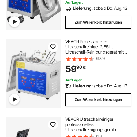
Heimgebrauch (2L)
Auf Lager.
Lieferung:
sobald Do. Aug. 13
Zum Warenkorb hinzufügen
VEVOR Professioneller
Ultraschallreiniger 2,85 L,
Ultraschall-Reinigungsgerät mit
Digitalem Timer & Heizung,
(989)
Ultraschallreinigungsgerät 40 kHz
59
90
€
für Brillen Uhren Ringe Kleinteile
Auf Lager.
Lieferung:
sobald Do. Aug. 13
Zum Warenkorb hinzufügen
VEVOR Ultraschallreiniger
professionelles
Ultraschallreinigungsgerät mit
Drehknopfsteuerung 30 L,
(18)