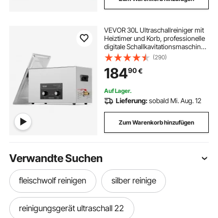
VEVOR 30L Ultraschallreiniger mit
Heiztimer und Korb, professionelle
digitale Schallkavitationsmaschine,
360 W Reinigungsmaschine für
(290)
Laborwerkzeuge, Metallteile,
184
90
€
Vergaser, Messing, Autoteile
Auf Lager.
Lieferung:
sobald Mi. Aug. 12
Zum Warenkorb hinzufügen
Verwandte Suchen
fleischwolf reinigen
silber reinige
reinigungsgerät ultraschall 22