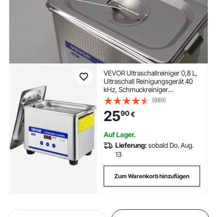
VEVOR Ultraschallreiniger 0,8 L,
Ultraschall Reinigungsgerät 40
kHz, Schmuckreiniger
Ultraschall 24 W, Digitaler
(989)
Ultraschallreiniger mit LED-
25
90
€
Anzeige,
Ultraschallreinigungsgerät Brillen
Ultraschall
Auf Lager.
Lieferung:
sobald Do. Aug.
13
Zum Warenkorb hinzufügen