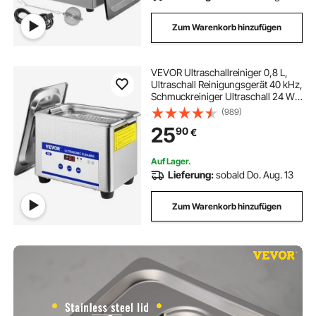
Zum Warenkorb hinzufügen
VEVOR Ultraschallreiniger 0,8 L,
Ultraschall Reinigungsgerät 40 kHz,
Schmuckreiniger Ultraschall 24 W,
Digitaler Ultraschallreiniger mit
(989)
LED-Anzeige,
25
90
€
Ultraschallreinigungsgerät Brillen
Ultraschall
Auf Lager.
Lieferung:
sobald Do. Aug. 13
Zum Warenkorb hinzufügen