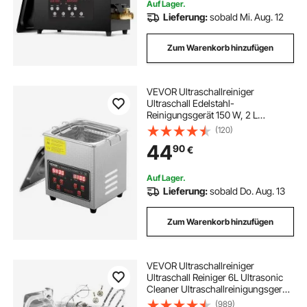
Auf Lager.
Lieferung:
sobald Mi. Aug. 12
Zum Warenkorb hinzufügen
VEVOR Ultraschallreiniger
Ultraschall Edelstahl-
Reinigungsgerät 150 W, 2 L
Ultraschallreinigungsgerät mit
(120)
digitaler Anzeige 0-30 Min,
44
90
€
Reinigung Ultraschall für Schmuck,
Brillen, Uhren usw.
Auf Lager.
Lieferung:
sobald Do. Aug. 13
Zum Warenkorb hinzufügen
VEVOR Ultraschallreiniger
Ultraschall Reiniger 6L Ultrasonic
Cleaner Ultraschallreinigungsgerät
Edelstahl mit Digitaler Anzeige für
(989)