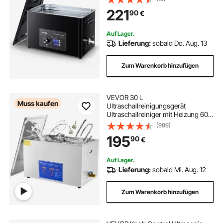
Reinigungsgerät mit Korb &
221
90
€
Reinigungskugel, Ultraschallgerät
für Uhren Rasierer Schmuck
Münzen
Auf Lager.
Lieferung:
sobald Do. Aug. 13
Zum Warenkorb hinzufügen
VEVOR 30 L
Muss kaufen
Ultraschallreinigungsgerät
Ultraschallreiniger mit Heizung 600
W Ultraschallreiniger aus Edelstahl
(989)
Ultraschall Reinigungsgerät für
195
90
€
Brillen Schmuck Zahnprothesen
Münzen usw.
Auf Lager.
Lieferung:
sobald Mi. Aug. 12
Zum Warenkorb hinzufügen