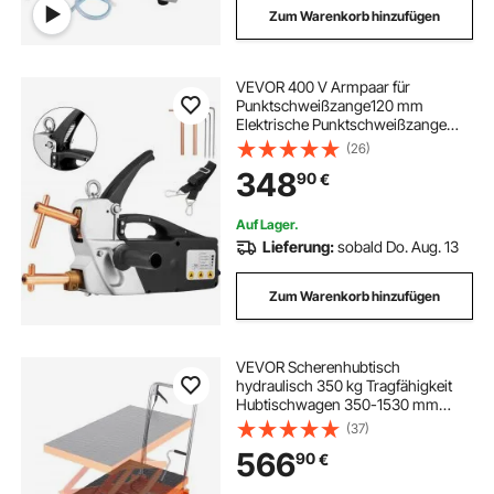
Zum Warenkorb hinzufügen
VEVOR 400 V Armpaar für
Punktschweißzange120 mm
Elektrische Punktschweißzange
25A Spot Welder Gun
(26)
348
90
€
Auf Lager.
Lieferung:
sobald Do. Aug. 13
Zum Warenkorb hinzufügen
VEVOR Scherenhubtisch
hydraulisch 350 kg Tragfähigkeit
Hubtischwagen 350-1530 mm
Hubbereich Hubtisch Werkstatt 905
(37)
x 510 mm Plattform
566
90
€
Scherenhubwagen Doppelschere
für Fabriken Lagerhäuser