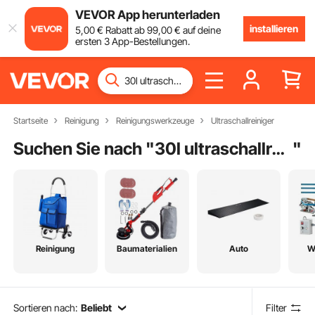
VEVOR App herunterladen
installieren
5
,00
€
Rabatt ab
99
,00
€
auf deine
ersten 3 App-Bestellungen.
Startseite
Reinigung
Reinigungswerkzeuge
Ultraschallreiniger
Suchen Sie nach "
30l ultraschallreinigungsgerät
"
Reinigung
Baumaterialien
Auto
W
Sortieren nach:
Beliebt
Filter