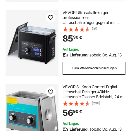
VEVOR Ultraschallreiniger
professionelles
Ultraschallreinigungsgerät mit
Drehknopfsteuerung 3 L,
(18)
Reinigungsgerät mit Korb &
85
90
€
Reinigungskugel, Ultraschallgerät
für Uhren Rasierer Schmuck
Münzen
Auf Lager.
Lieferung:
sobald Do. Aug. 13
Zum Warenkorb hinzufügen
VEVOR 3L Knob Control Digital
Ultraschall Reiniger 40kHz
Ultrasonic Cleaner Edelstahl, 24 x
14 x 10 cm Schmuck Reinigung
(290)
Ultraschall
56
90
€
Ultraschallreinigungsgerät Brille
Reinigungsgerät Heater Timer
Auf Lager.
Lieferung:
sobald Do. Aug. 13