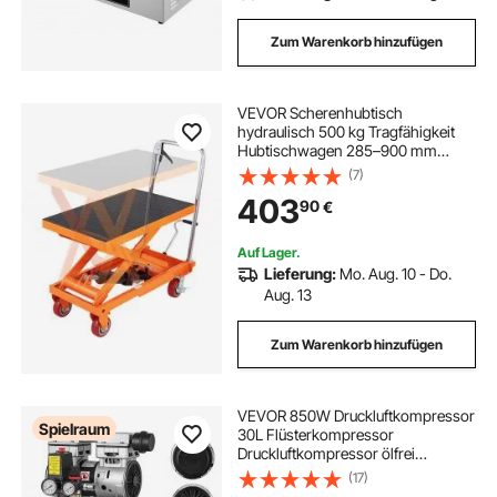
Zum Warenkorb hinzufügen
VEVOR Scherenhubtisch
hydraulisch 500 kg Tragfähigkeit
Hubtischwagen 285–900 mm
Hubbereich Hubtisch Werkstatt 815
(7)
x 505 mm Plattform
403
90
€
Scherenhubwagen Einzelschere für
Fabriken Lagerhäuser Supermärkte
Auf Lager.
Lieferung:
Mo. Aug. 10 - Do.
Aug. 13
Zum Warenkorb hinzufügen
VEVOR 850W Druckluftkompressor
Spielraum
30L Flüsterkompressor
Druckluftkompressor ölfrei
Luftabgabe
(17)