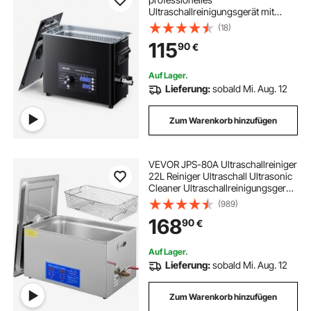
Ultraschallreinigungsgerät mit
Drehknopfsteuerung 6 L,
(18)
Reinigungsgerät mit Korb &
115
90
€
Reinigungskugel, Ultraschallgerät
für Uhren Rasierer Schmuck
Münzen
Auf Lager.
Lieferung:
sobald Mi. Aug. 12
Zum Warenkorb hinzufügen
VEVOR JPS-80A Ultraschallreiniger
22L Reiniger Ultraschall Ultrasonic
Cleaner Ultraschallreinigungsgerät
Edelstahl mit Digitaler Anzeige für
(989)
Schmuck Brillen und Zähne
168
90
€
Auf Lager.
Lieferung:
sobald Mi. Aug. 12
Zum Warenkorb hinzufügen