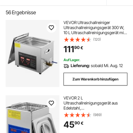
56
Ergebnisse
VEVOR Ultraschallreiniger
Ultraschallreinigungsgerät 300 W,
10 L Ultraschallreinigungsgerät mit
Digitaler Anzeige 0-30 Min,
(120)
Ultraschallreinigungsgerät für
111
90
€
Schmuck Brillen Uhren
Auf Lager.
Lieferung:
sobald Mi. Aug. 12
Zum Warenkorb hinzufügen
VEVOR 2 L
Ultraschallreinigungsgerät aus
Edelstahl,
Ultraschallreinigungsgerät mit
(989)
digitaler Heizung und Timer,
45
90
€
Schmuckreinigung für den
gewerblichen und privaten