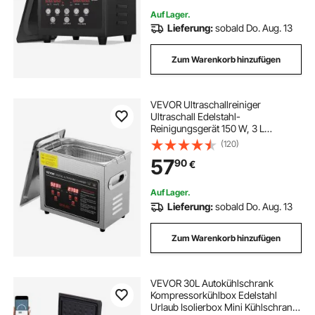
Auf Lager.
Lieferung:
sobald Do. Aug. 13
ultraschall für zahnprothesen reinigung
Zum Warenkorb hinzufügen
ultraschall injektoren tester
reiniger terrasse
VEVOR Ultraschallreiniger
Ultraschall Edelstahl-
Reinigungsgerät 150 W, 3 L
Ultraschallreinigungsgerät mit
(120)
Digitaler Anzeige 0-30 Min,
57
90
€
Reinigung Ultraschall für Schmuck,
Brillen, Uhren usw.
Auf Lager.
Lieferung:
sobald Do. Aug. 13
Zum Warenkorb hinzufügen
VEVOR 30L Autokühlschrank
Kompressorkühlbox Edelstahl
Urlaub Isolierbox Mini Kühlschrank