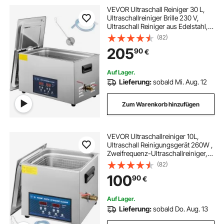
VEVOR Ultraschall Reiniger 30 L,
Ultraschallreiniger Brille 230 V,
Ultraschall Reiniger aus Edelstahl,
Ultraschallgerät mit 2 Einstellbarer
(82)
Reinigungsleistung 300 W, 600 W,
205
90
€
für Zahnheilkunde, Geschirr
Auf Lager.
Lieferung:
sobald Mi. Aug. 12
Zum Warenkorb hinzufügen
VEVOR Ultraschallreiniger 10L,
Ultraschall Reinigungsgerät 260W ,
Zweifrequenz-Ultraschallreiniger,
Schmuckreiniger Ultraschall
(82)
Ultraschallreiniger
100
90
€
Ultraschallreinigungsgerät Brille mit
LED-Bildschirm
Auf Lager.
Lieferung:
sobald Do. Aug. 13