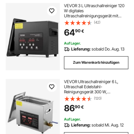
VEVOR 3 L Ultraschallreiniger 120
W digitales
Ultraschallreinigungsgerät mit
Schonmodus & verbesserter
(42)
Entgasung, 40 kHz industrieller
64
90
€
Schmuckreiniger mit Heizung &
Timer, für Brillen Uhren Schwarz
Auf Lager.
Lieferung:
sobald Do. Aug. 13
Zum Warenkorb hinzufügen
VEVOR Ultraschallreiniger 6 L,
Ultraschall Edelstahl-
Reinigungsgerät 300 W,
Ultraschallreinigungsgerät mit
(120)
Digitaler Anzeige 0-30 Min,
86
90
€
Reinigung Ultraschall für Schmuck,
Brillen, Uhren usw.
Auf Lager.
Lieferung:
sobald Mi. Aug. 12