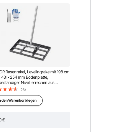
R Rasenrakel, Levelingrake mit 198 cm
f, 431x254 mm Bodenplatte,
beständiger Nivellierrechen aus
onstahl, 5 Höhen einstellbar,
(26)
nnivellierungswerkzeug für Hof und
platz
n den Warenkorb legen
0
€