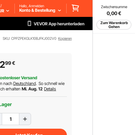
/
Hallo, Anmelden
Zwischensumme
Konto & Bestellung
UR
0,00
€
Zum Warenkorb
VEVOR App herunterladen
Gehen
SKU: CPPZPEKGLK10BJFKJ002V0
Kopieren
02
99
€
ostenloser Versand
rn nach
Deutschland
.
So schnell wie
ch erhalten
Mi. Aug. 12
Details
Lager