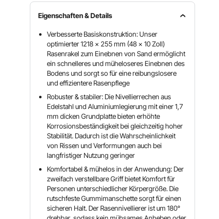
Eigenschaften & Details
Verbesserte Basiskonstruktion: Unser
optimierter 1218 x 255 mm (48 x 10 Zoll)
Rasenrakel zum Einebnen von Sand ermöglicht
ein schnelleres und müheloseres Einebnen des
Bodens und sorgt so für eine reibungslosere
und effizientere Rasenpflege
Robuster & stabiler: Die Nivellierrechen aus
Edelstahl und Aluminiumlegierung mit einer 1,7
mm dicken Grundplatte bieten erhöhte
Korrosionsbeständigkeit bei gleichzeitig hoher
Stabilität. Dadurch ist die Wahrscheinlichkeit
von Rissen und Verformungen auch bei
langfristiger Nutzung geringer
Komfortabel & mühelos in der Anwendung: Der
zweifach verstellbare Griff bietet Komfort für
Personen unterschiedlicher Körpergröße. Die
rutschfeste Gummimanschette sorgt für einen
sicheren Halt. Der Rasennivellierer ist um 180°
drehbar, sodass kein mühsames Anheben oder