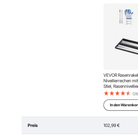
Stellen Sie die erste Frage
VEVOR Rasenrake
Nivellierrechen mi
Stiel, Rasennivelli
Levelingrake, Flä
(26
Rasenwerkzeug zum
Einfache Installation
Einfache
& Golfplätzen
In den Warenkor
Preis
102,99
€