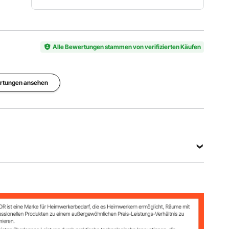
Material
Flache
der
Plattengröße
Flachplatte
Artikelmodellnummer
Alle Bewertungen stammen von verifizierten Käufen
48 x10
Edelstahlp
LJY9007
Zoll / 1218
latte 201 +
x 255 mm
Aluminiu
mrollen
ertungen ansehen
Oberflächenbeschaffenheit
Schwarze
Platte +
Rollen aus
Pleuelstange
naturbelas
2-teilig,
senem
Gesamthöhe
Einschrau
Aluminiu
84 Zoll /
bausführu
m +
2130 mm
ng,
Stangen
Edelstahl
mit
201
naturbelas
sener
1218 x 255 mm
Oberfläch
e