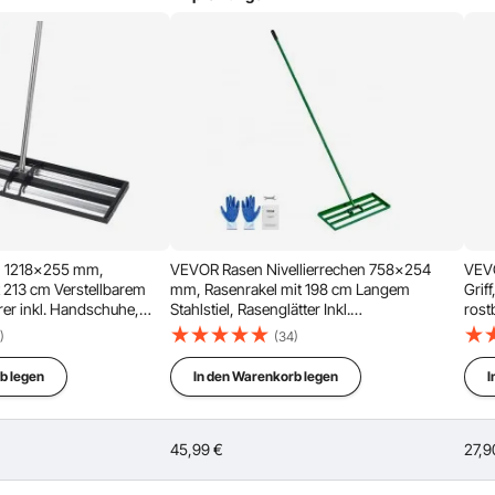
l 1218x255 mm,
VEVOR Rasen Nivellierrechen 758x254
VEVO
t 213 cm Verstellbarem
mm, Rasenrakel mit 198 cm Langem
Grif
erer inkl. Handschuhe,
Stahlstiel, Rasenglätter Inkl.
rost
chenebner,
Gartenhandschuhe, Rasennivelliergerät,
Karb
)
(34)
 Nivellieren von Gärten
Geeignet für Garten, Golfrasen &
Rase
 Installation
Installation beendet
Landwirtschaft
Golf
b legen
In den Warenkorb legen
I
45,99
€
27,9