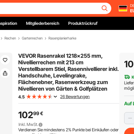
DE
E
nspiration
Mitgliederbereich
Produktrückruf
Rechen
Gartenrechen
Rasenplanierharke
VEVOR Rasenrakel 1218x255 mm,
1
Nivellierrechen mit 213 cm
Verstellbarem Stiel, Rasennivellierer inkl.
Handschuhe, Levelingrake,
K
Flächenebner, Rasenwerkzeug zum
Liefe
Nivellieren von Gärten & Golfplätzen
mögli
26 Bewertungen
4.5
Auf 
102
99
€
Inkl. MwSt.
Verdienen Sie mindestens
2%
Punkte bei Einkäufen oder