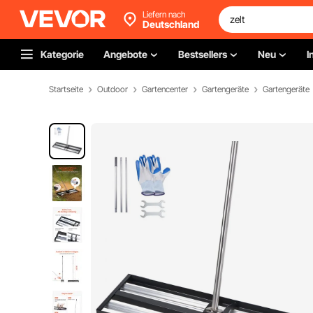
Liefern nach
Deutschland
Kategorie
Angebote
Bestsellers
Neu
I
Startseite
Outdoor
Gartencenter
Gartengeräte
Gartengeräte