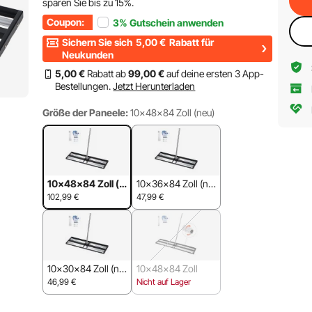
sparen Sie bis zu
15%
.
Coupon:
3%
Gutschein anwenden
Sichern Sie sich
5,00
€
Rabatt für
Neukunden
5
,00
€
Rabatt ab
99
,00
€
auf deine ersten 3 App-
Bestellungen.
Jetzt Herunterladen
Größe der Paneele:
10x48x84 Zoll (neu)
10x48x84 Zoll (n
10x36x84 Zoll (ne
eu)
u)
102,99
€
47,99
€
10x30x84 Zoll (ne
10x48x84 Zoll
u)
46,99
€
Nicht auf Lager