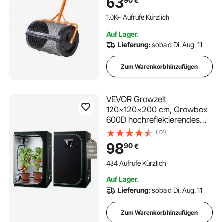
63
90
€
Gartenstreuer aus Stahl,
robuster Düngestreuer zum
1.0K+ Aufrufe Kürzlich
Pflanzen und Säen
Auf Lager.
Lieferung:
sobald Di. Aug. 11
Zum Warenkorb hinzufügen
VEVOR Growzelt,
120x120x200 cm, Growbox
600D hochreflektierendes
Mylar, Indoor-Pflanzenzelt mit
(72)
Beobachtungsfenster,
98
90
€
Bodenwanne &
Reißverschluss, robuste
484 Aufrufe Kürzlich
Zuchtzelte für Obst, Blumen &
Auf Lager.
Gemüse
Lieferung:
sobald Di. Aug. 11
Zum Warenkorb hinzufügen