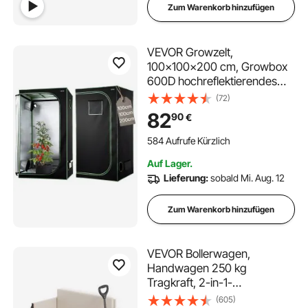
Zum Warenkorb hinzufügen
VEVOR Growzelt,
100x100x200 cm, Growbox
600D hochreflektierendes
Mylar, Indoor-Pflanzenzelt mit
(72)
Beobachtungsfenster,
82
90
€
Bodenwanne &
Reißverschluss,
584 Aufrufe Kürzlich
Gewächshaus Zuchtzelte für
Auf Lager.
Obst, Blumen & Gemüse
Lieferung:
sobald Mi. Aug. 12
Zum Warenkorb hinzufügen
VEVOR Bollerwagen,
Handwagen 250 kg
Tragkraft, 2-in-1-
Klappwagen, umwandelbar
(605)