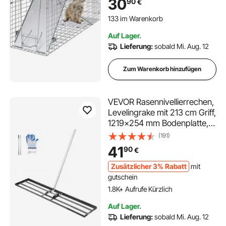
30
90
€
Lebend Kaninchenfalle
133 im Warenkorb
Katzenfalle Drahtfalle für
5.0K+ Aufrufe Kürzlich
Marder Katze Waschbär
133 im Warenkorb
Auf Lager.
5.0K+ Aufrufe Kürzlich
Lieferung:
sobald Mi. Aug. 12
Zum Warenkorb hinzufügen
VEVOR Rasennivellierrechen,
Levelingrake mit 213 cm Griff,
1219x254 mm Bodenplatte,
Nivellierrechen aus
(191)
Karbonstahl, 2 Höhen
41
90
€
verstellbar,
Rasennivellierungswerkzeug
Zusätzlicher 3% Rabatt
mit
für den Garten & Golfplätze
gutschein
1.8K+ Aufrufe Kürzlich
Auf Lager.
Lieferung:
sobald Mi. Aug. 12