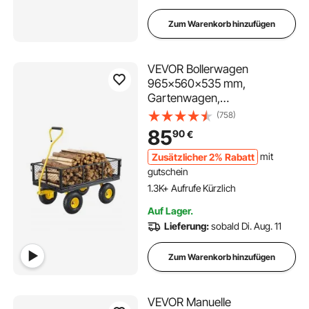
Zum Warenkorb hinzufügen
VEVOR Bollerwagen
965x560x535 mm,
Gartenwagen,
Transportwagen auf Rädern,
(758)
Gerätewagen mit Reifen und
85
90
€
abnehmbaren Seitenteilen
aus Netzgewebe (umbaubar
Zusätzlicher 2% Rabatt
mit
in Pritsche) und um 180°
gutschein
drehbarem Griff
1.3K+ Aufrufe Kürzlich
Auf Lager.
Lieferung:
sobald Di. Aug. 11
Zum Warenkorb hinzufügen
VEVOR Manuelle