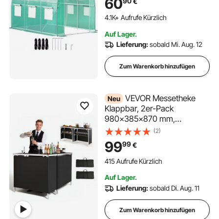
60
90
€
Stangen, Reißverschlusstür
und 6 aufrollbaren Fenstern,
4.1K+ Aufrufe Kürzlich
grün
Auf Lager.
Lieferung:
sobald Mi. Aug. 12
Zum Warenkorb hinzufügen
VEVOR Messetheke
Neu
Klappbar, 2er-Pack
980x385x870 mm,
Empfangstheke mit
(2)
Tragetasche, Ablagefach,
99
99
€
Rezeptionstheke,
Messestand, Bartisch,
415 Aufrufe Kürzlich
Faltbare Mobile Barstation für
Auf Lager.
Veranstaltungen, Partys &
Lieferung:
sobald Di. Aug. 11
Messen
Zum Warenkorb hinzufügen