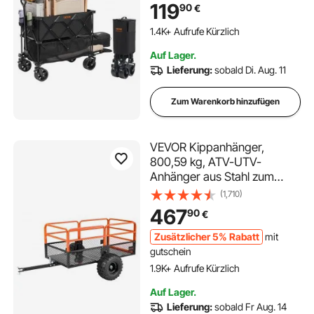
Strandwagen wasserdicht,
119
90
€
UV-beständig max. 204 kg
Tragfähigkeit Transportkarre
1.4K+ Aufrufe Kürzlich
Gerätewagen Handwagen
Auf Lager.
Lieferung:
sobald Di. Aug. 11
Zum Warenkorb hinzufügen
VEVOR Kippanhänger,
800,59 kg, ATV-UTV-
Anhänger aus Stahl zum
Hinterherziehen, Kipper mit
(1,710)
abnehmbarer Rückwand,
467
90
€
Gartenanhänger zum
Hinterherziehen für
Zusätzlicher 5% Rabatt
mit
Rasenmäher, Traktoren und
gutschein
Gartenabfälle
1.9K+ Aufrufe Kürzlich
Auf Lager.
Lieferung:
sobald Fr Aug. 14