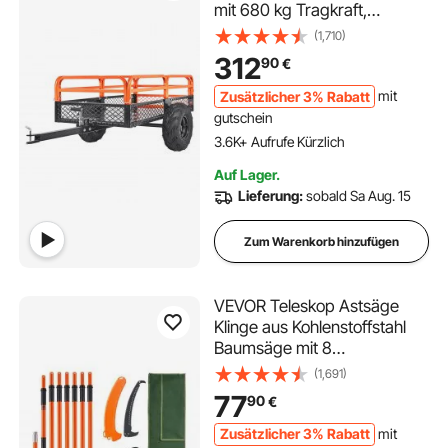
mit 680 kg Tragkraft,
Anhängevorrichtung mit
(1,710)
Kippbarer Ladefläche,
312
90
€
Anhänger mit abklappbaren
Seitenwänden, Oranger ATV
Zusätzlicher 3% Rabatt
mit
UTV Kippanhänger
gutschein
Anhänger
3.6K+ Aufrufe Kürzlich
Auf Lager.
Lieferung:
sobald Sa Aug. 15
Zum Warenkorb hinzufügen
VEVOR Teleskop Astsäge
Klinge aus Kohlenstoffstahl
Baumsäge mit 8
Teleskopstange
(1,691)
Höhenverstellbar 2,24m-
77
90
€
8,24m Handsäge
Stangensäge Tragetasche
Zusätzlicher 3% Rabatt
mit