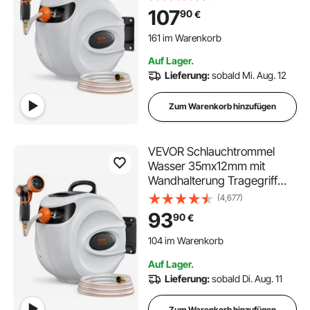
automatisches
107
90
€
Rücklaufsystem mit
161 im Warenkorb
langsamer Rückführung &
2.7K+ Aufrufe Kürzlich
180°-Schwenkhalterung
161 im Warenkorb
Auf Lager.
2.7K+ Aufrufe Kürzlich
Lieferung:
sobald Mi. Aug. 12
Zum Warenkorb hinzufügen
VEVOR Schlauchtrommel
Wasser 35mx12mm mit
Wandhalterung Tragegriff
Schlauchaufroller mit 9-
(4,677)
Muster-Sprühdüse &
93
90
€
Gartenschlauch 180°
104 im Warenkorb
Schwenkbar Wand-
1.7K+ Aufrufe Kürzlich
Schlauchbox mit Aufroll-
104 im Warenkorb
Auf Lager.
Automatik Gießen
1.7K+ Aufrufe Kürzlich
Lieferung:
sobald Di. Aug. 11
Autowaschen
Zum Warenkorb hinzufügen