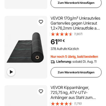
Zum Warenkorb hinzufügen
VEVOR 170g/m² Unkrautvlies
Gartenvlies gegen Unkraut
1,2x76,2mm Unkrautfolie aus
PP Wasserdurchlässig
(1,807)
Reißfest Korrosionsbeständig
61
90
€
Unkrautflies 850/950N
Zugfestigkeit Unkrautschutz
378 Aufrufe Kürzlich
Bodengewebe
Nur noch 5 übrig, bald bestellen
Lieferung:
sobald Di. Aug. 11
Zum Warenkorb hinzufügen
VEVOR Kippanhänger,
725,75 kg, ATV-UTV-
Anhänger aus Stahl zum
Hinterherziehen, Kipper mit
(1,710)