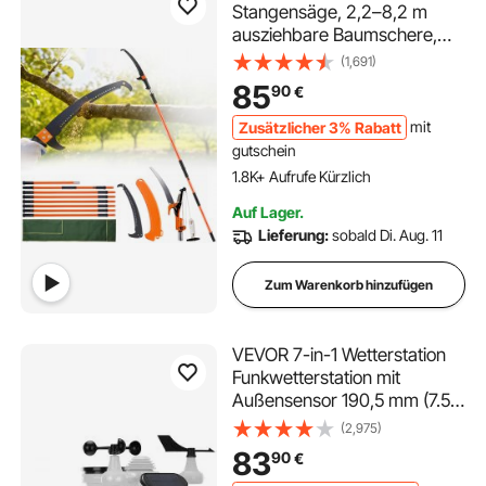
Stangensäge, 2,2–8,2 m
ausziehbare Baumschere,
scharfe Stahlklinge und
(1,691)
Schere, hohe Äste,
85
90
€
Astschneider mit leichten 8
Fiberglasgriffen, zum
Zusätzlicher 3% Rabatt
mit
Beschneiden von
gutschein
Handflächen und Sträuchern
1.8K+ Aufrufe Kürzlich
Auf Lager.
Lieferung:
sobald Di. Aug. 11
Zum Warenkorb hinzufügen
VEVOR 7-in-1 Wetterstation
Funkwetterstation mit
Außensensor 190,5 mm (7.5-
inch) Farbdisplay RCC-
(2,975)
Atomuhr zur Messung von
83
90
€
Windrichtung