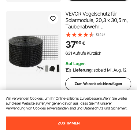
VEVOR Vogelschutz für
Solarmodule, 20,3 x 30,5 m,
Taubenabwehr
Solaranlagengitter mit 100
(245)
Aluminiumlegierung-
37
90
€
Verschlüssen, Solarmodul-
Schutz mit rostfreier PVC-
631 Aufrufe Kürzlich
Beschichtung, 12 mm
Auf Lager.
Quadratgitter
Lieferung:
sobald Mi. Aug. 12
Zum Warenkorb hinzufügen
Wir verwenden Cookies, um Ihr Online-Erlebnis zu verbessern.Wenn Sie weiter
VEVOR Unkrautvlies 3,0 x
auf dieser Website surfen,wir gehen davon aus, dass Sie mit unserer
Verwendung von Cookies einverstanden sind und
Datenschutz und Sicherheit.
30,5 m Gartenvlies 271 g/㎡
Unkrautschutz
Bodengewebe Vlies
ZUSTIMMEN
(668)
Zugfestigkeit 160 N (in
171
90
€
Längsrichtung) 170 N (in der