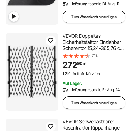
Lieferung:
sobald Di. Aug. 11
Zum Warenkorb hinzufügen
VEVOR Doppeltes
Sicherheitsfalttor Einziehbar
Scherentor 15,24-365,76 cm,
Tragbar Scherentor mit
(118)
360°-Rollen
272
90
€
Zusammenklappbar
Außenbereich Kellertür,
1.2K+ Aufrufe Kürzlich
Garage, Schaufenster Zaun
Auf Lager.
Schwarz Doppelfalttür
Lieferung:
sobald Fr Aug. 14
Zum Warenkorb hinzufügen
VEVOR Schwerlastbarer
Rasentraktor Kippanhänger