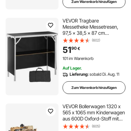
Zum Warenkorb hinzufügen
VEVOR Tragbare
Messetheke Messetresen,
97,5 × 38,5 × 87 cm
Messestand Ausstellungs-
(602)
Thekenständer, Faltbarer
51
90
€
Promotion-Bartisch
101 im Warenkorb
Promotiontheke, Rezeption
2.6K+ Aufrufe Kürzlich
mit Aufbewahrungsregal,
101 im Warenkorb
Auf Lager.
Tragetasche, Schwarz
2.6K+ Aufrufe Kürzlich
Lieferung:
sobald Di. Aug. 11
Zum Warenkorb hinzufügen
VEVOR Bollerwagen 1320 x
565 x 1065 mm Kinderwagen
aus 600D Oxford-Stoff mit
PVC-Beschichtung
(605)