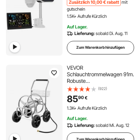
Windgeschwindigkeit
Zusätzlich
10
,00
€
rabatt
mit
Luftdruck
gutschein
Innen/Außentemperatur und
1.5K+ Aufrufe Kürzlich
-feuchtigkeit Mondphase
Auf Lager.
Lieferung:
sobald Di. Aug. 11
Zum Warenkorb hinzufügen
VEVOR
Schlauchtrommelwagen 91m.
Robuste
Gartenwasserbepflanzung
(922)
mit Korb
85
90
€
1.3K+ Aufrufe Kürzlich
Auf Lager.
Lieferung:
sobald Mi. Aug. 12
Zum Warenkorb hinzufügen