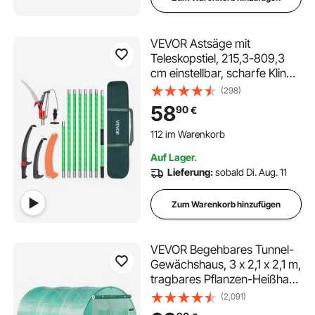
VEVOR Astsäge mit
Teleskopstiel, 215,3-809,3
cm einstellbar, scharfe Klinge
aus 65Mn-Stahl, leichte
(298)
Stange aus Fiberglas,
58
90
€
Teleskop Baumsäge zum
112 im Warenkorb
Beschneiden hoher Äste,
2.7K+ Aufrufe Kürzlich
(inkl. Baumschere)
112 im Warenkorb
Auf Lager.
2.7K+ Aufrufe Kürzlich
Lieferung:
sobald Di. Aug. 11
Zum Warenkorb hinzufügen
VEVOR Begehbares Tunnel-
Gewächshaus, 3 x 2,1 x 2,1 m,
tragbares Pflanzen-Heißhaus
mit verzinkten Stahlrahmen, 1
(2,091)
Oberbalken, diagonale