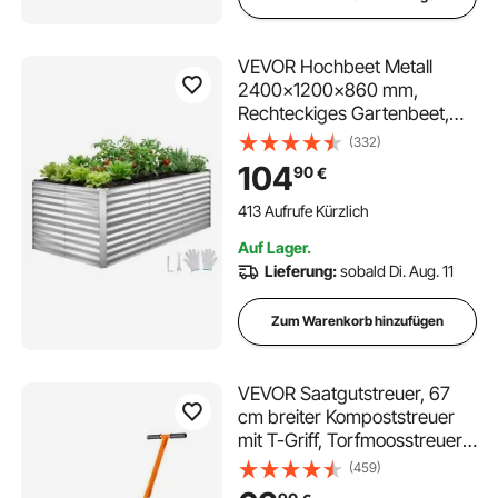
VEVOR Hochbeet Metall
2400x1200x860 mm,
Rechteckiges Gartenbeet,
Pflanzkasten-Set für den
(332)
Außenbereich, Gemüsebeet
104
90
€
mit Handschuhen,
Blumenbeet Bodenlos,
413 Aufrufe Kürzlich
Pflanzbeet für Blumen &
Auf Lager.
Gemüse, Silber
Lieferung:
sobald Di. Aug. 11
Zum Warenkorb hinzufügen
VEVOR Saatgutstreuer, 67
cm breiter Kompoststreuer
mit T-Griff, Torfmoosstreuer
3 Höhen verstellbar,
(459)
pulverbeschichteter