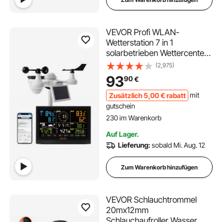
VEVOR Profi WLAN-
Wetterstation 7 in 1
solarbetrieben Wettercenter
190,5 mm (7,5-inch) Display
(2,975)
150m
93
90
€
Übertragungsreichweite
Außensensor für
Zusätzlich
5
,00
€
rabatt
mit
Windgeschwindigkeit
gutschein
230 im Warenkorb
Windrichtung Temperatur
9.8K+ Aufrufe Kürzlich
Luftfeuchtigkeit Niederschlag
230 im Warenkorb
Auf Lager.
9.8K+ Aufrufe Kürzlich
Lieferung:
sobald Mi. Aug. 12
Zum Warenkorb hinzufügen
VEVOR Schlauchtrommel
20mx12mm
Schlauchaufroller Wasser