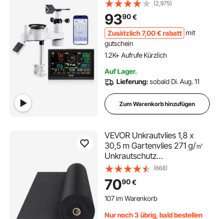
solarbetriebener
(2,975)
Außensensor, Wettercenter
93
90
€
zur Wettervorhersage,
Windgeschwindigkeit,
Zusätzlich
7
,00
€
rabatt
mit
Temperatur, Luftfeuchtigkeit,
gutschein
Niederschlag
1.2K+ Aufrufe Kürzlich
Auf Lager.
Lieferung:
sobald Di. Aug. 11
Zum Warenkorb hinzufügen
VEVOR Unkrautvlies 1,8 x
30,5 m Gartenvlies 271 g/㎡
Unkrautschutz
Bodengewebe Vlies
(668)
Zugfestigkeit 160 N (in
70
90
€
Längsrichtung) 170 N (in der
107 im Warenkorb
Breite) Unkrautgewebe
1.5K+ Aufrufe Kürzlich
Unkrautflies Unkrautfolie
107 im Warenkorb
Nur noch 3 übrig, bald bestellen
Beetvlies
1.5K+ Aufrufe Kürzlich