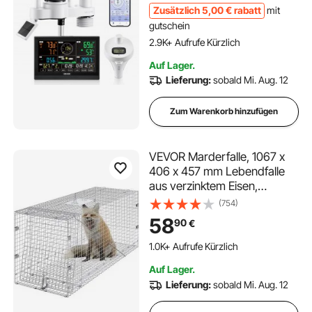
für Wettervorhersage,
Zusätzlich
5
,00
€
rabatt
mit
Windgeschwindigkeit,
gutschein
Pooltemperatur
2.9K+ Aufrufe Kürzlich
Auf Lager.
Lieferung:
sobald Mi. Aug. 12
Zum Warenkorb hinzufügen
VEVOR Marderfalle, 1067 x
406 x 457 mm Lebendfalle
aus verzinktem Eisen,
faltbare Tierfalle mit Griff
(754)
Drahtfalle für streunende
58
90
€
Hunde, Gürteltiere,
Waschbären, Murmeltiere,
1.0K+ Aufrufe Kürzlich
Füchse
Auf Lager.
Lieferung:
sobald Mi. Aug. 12