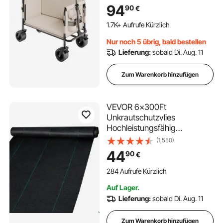
in eine Bank,
94
90
€
Mehrzweckwagen mit
verstellbarem Griff, Outdoor-
1.7K+ Aufrufe Kürzlich
Wagen für
Nur noch 5 übrig, bald bestellen
Lebensmitteleinkauf,
Lieferung:
sobald Di. Aug. 11
Camping, Gartenarbeit
Zum Warenkorb hinzufügen
VEVOR 6x300Ft
Unkrautschutzvlies
Hochleistungsfähig
Unkrautvlies Gartenvlies
(1,550)
Reißfest
44
90
€
284 Aufrufe Kürzlich
Auf Lager.
Lieferung:
sobald Di. Aug. 11
Zum Warenkorb hinzufügen