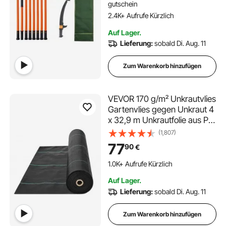
Handstielsäge Gartengeräte
gutschein
für Trimmarbeiten
2.4K+ Aufrufe Kürzlich
Auf Lager.
Lieferung:
sobald Di. Aug. 11
Zum Warenkorb hinzufügen
VEVOR 170 g/m² Unkrautvlies
Gartenvlies gegen Unkraut 4
x 32,9 m Unkrautfolie aus PP
Wasserdurchlässig Reißfest
(1,807)
Korrosionsbeständig
77
90
€
Unkrautflies 850/950N
Zugfestigkeit Unkrautschutz
1.0K+ Aufrufe Kürzlich
Bodengewebe
Auf Lager.
Lieferung:
sobald Di. Aug. 11
Zum Warenkorb hinzufügen