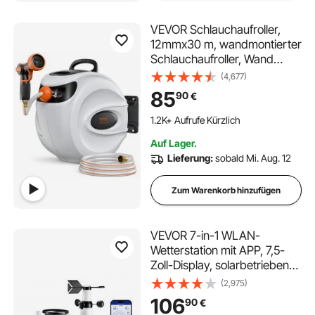
VEVOR Schlauchaufroller,
12mmx30 m, wandmontierter
Schlauchaufroller, Wand
Schlauchbox mit Düse mit 9
(4,677)
Mustern, automatisches
85
90
€
Rücklaufsystem mit
langsamer Rückführung &
1.2K+ Aufrufe Kürzlich
180°-Schwenkhalterung
Auf Lager.
Lieferung:
sobald Mi. Aug. 12
Zum Warenkorb hinzufügen
VEVOR 7-in-1 WLAN-
Wetterstation mit APP, 7,5-
Zoll-Display, solarbetriebener
Außensensor, mit
(2,975)
Poolthermometer,
106
90
€
Regenmesser, Wettercenter