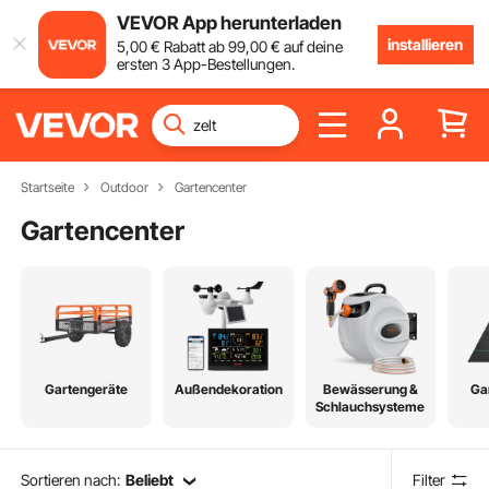
VEVOR App herunterladen
installieren
5
,00
€
Rabatt ab
99
,00
€
auf deine
ersten 3 App-Bestellungen.
Startseite
Outdoor
Gartencenter
Gartencenter
Gartengeräte
Außendekoration
Bewässerung &
Ga
Schlauchsysteme
Sortieren nach:
Beliebt
Filter