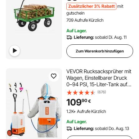
(umbaubar in Pritsche) und
Zusätzlicher 3% Rabatt
mit
um 180° drehbarem Griff
gutschein
709 Aufrufe Kürzlich
Auf Lager.
Lieferung:
sobald Di. Aug. 11
Zum Warenkorb hinzufügen
VEVOR Rucksacksprüher mit
Wagen, Einstellbarer Druck
0–94 PSI, 15-Liter-Tank auf
Rädern, mit 6 Düsen, 2
(676)
Zauberstäben,
109
90
€
Weithalsdeckel für Garten,
Jäten, Sprühen, Reinigen
1.2K+ Aufrufe Kürzlich
Auf Lager.
Lieferung:
sobald Do. Aug. 13