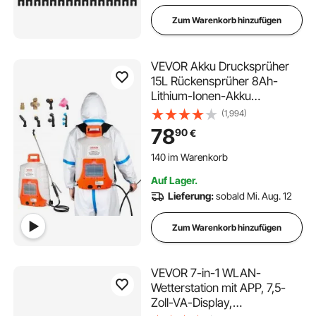
Zum Warenkorb hinzufügen
VEVOR Akku Drucksprüher
15L Rückensprüher 8Ah-
Lithium-Ionen-Akku
Drucksprühgerät 90PSI
(1,994)
Düngersprüher 4,1L/min
78
90
€
Gartensprüher mit
140 im Warenkorb
Schultergurte
2.6K+ Aufrufe Kürzlich
Pflanzensprüher
140 im Warenkorb
Auf Lager.
Gartenbewässerung
2.6K+ Aufrufe Kürzlich
Lieferung:
sobald Mi. Aug. 12
Desinfektion Autowäsche
Zum Warenkorb hinzufügen
VEVOR 7-in-1 WLAN-
Wetterstation mit APP, 7,5-
Zoll-VA-Display,