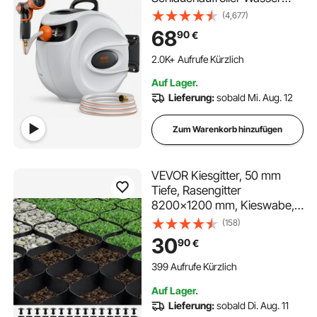
180° Schwenkbar Wand-
(4,677)
Schlauchbox mit
68
90
€
Aufwickelstopper und
Wandhalterung
2.0K+ Aufrufe Kürzlich
Wasserschlauchtrommel
Auf Lager.
Gartenschlauch zum Gießen
Lieferung:
sobald Mi. Aug. 12
Autowaschen Reinigen
Zum Warenkorb hinzufügen
VEVOR Kiesgitter, 50 mm
Tiefe, Rasengitter
8200x1200 mm, Kieswabe,
Wabengitter HDPE,
(158)
durchlässige Geogitter zur
30
90
€
Einfahrtsstabilisierung, für
Garten, Terrasse, Gehweg,
399 Aufrufe Kürzlich
Wohnmobilparkplätze
Auf Lager.
Lieferung:
sobald Di. Aug. 11