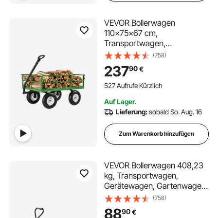
VEVOR Bollerwagen
110x75x67 cm,
Transportwagen,
Gartenwagen, Gerätewagen,
(758)
2-in-1-Handwagen, mit All-
237
90
€
Terrain-Reifen, abnehmbaren
Seitenteilen aus Netzmaterial
527 Aufrufe Kürzlich
und um 180° drehbarem Griff
Auf Lager.
Lieferung:
sobald So. Aug. 16
Zum Warenkorb hinzufügen
VEVOR Bollerwagen 408,23
kg, Transportwagen,
Gerätewagen, Gartenwagen,
Handwagen mit 10-Zoll-
(758)
Reifen und abnehmbaren
88
90
€
Seitenteilen aus Netzgewebe