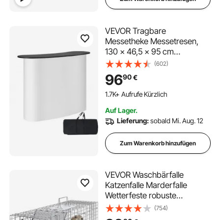
VEVOR Tragbare
Messetheke Messetresen,
130 × 46,5 × 95 cm
Messestand Ausstellungs-
(602)
Thekenständer, Faltbarer
96
90
€
Promotion-Einzelhandels-
Bartisch, Pop-Up-Podium mit
1.7K+ Aufrufe Kürzlich
Aufbewahrungsregal,
Auf Lager.
Tragetasche
Lieferung:
sobald Mi. Aug. 12
Zum Warenkorb hinzufügen
VEVOR Waschbärfalle
Katzenfalle Marderfalle
Wetterfeste robuste
Lebendfalle Falle 2 Eingänge
(754)
Tierfalle 785×254×305mm