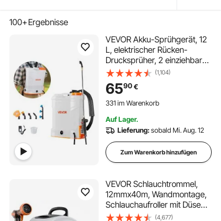
100+
Ergebnisse
VEVOR Akku-Sprühgerät, 12
L, elektrischer Rücken-
Drucksprüher, 2 einziehbare
Stäbe und 5 Düsen,
(1,104)
einstellbar 0–6 bar, 2
65
90
€
Stunden Laufzeit, tragbarer
331 im Warenkorb
Pumpsprüher für Hof, Garten
8.9K+ Aufrufe Kürzlich
und Rasen
331 im Warenkorb
Auf Lager.
8.9K+ Aufrufe Kürzlich
Lieferung:
sobald Mi. Aug. 12
Zum Warenkorb hinzufügen
VEVOR Schlauchtrommel,
12mmx40m, Wandmontage,
Schlauchaufroller mit Düse
mit 9 Mustern, Schlauchbox,
(4,677)