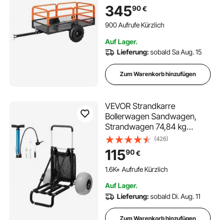
abnehmbarer Rückwand,
345
90
€
Gartenanhänger zum
Hinterherziehen für
900 Aufrufe Kürzlich
Rasenmäher, Traktoren und
Auf Lager.
Gartenabfälle
Lieferung:
sobald Sa Aug. 15
Zum Warenkorb hinzufügen
VEVOR Strandkarre
Bollerwagen Sandwagen,
Strandwagen 74,84 kg
Tragkraft,
(426)
Zusammenklappbarer
115
90
€
Sandwagen aus Aluminium
685 bis 1135 mm Einstellbare
1.6K+ Aufrufe Kürzlich
Höhe, Robuster Wagen für
Auf Lager.
den Strand
Lieferung:
sobald Di. Aug. 11
Zum Warenkorb hinzufügen