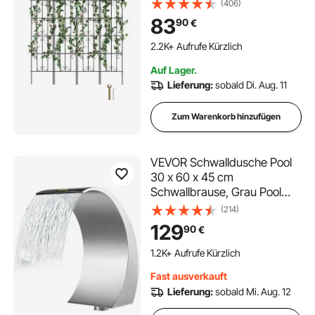
Metallspalier für
(406)
Gartenblumen, Kletterrosen-
83
90
€
Spalier, Rankgitter,
Gurkenstütze, dekoratives
2.2K+ Aufrufe Kürzlich
Clematis-Spalier für
Auf Lager.
Innenhöfe & Rasen
Lieferung:
sobald Di. Aug. 11
Zum Warenkorb hinzufügen
VEVOR Schwalldusche Pool
30 x 60 x 45 cm
Schwallbrause, Grau Pool
Wasserschwall, Edelstahl
(214)
Schwimmbad Poolfontäne,
129
90
€
Gartenteich Dekoration
Brunnen, Konstanter
1.2K+ Aufrufe Kürzlich
Wasserfluss, Gebogenes
Fast ausverkauft
Design
Lieferung:
sobald Mi. Aug. 12