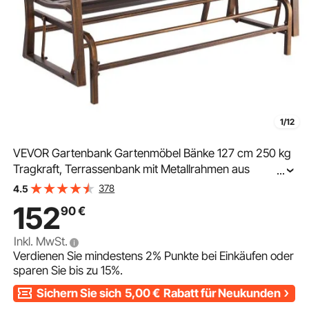
1/12
VEVOR Gartenbank Gartenmöbel Bänke 127 cm 250 kg
Tragkraft, Terrassenbank mit Metallrahmen aus
...
Karbonstahl, Balkonbank mit Armlehnen, Verandabank
378
4.5
für Garten Park Hof Terrasse, Antikbronze
152
90
€
Inkl. MwSt.
Verdienen Sie mindestens
2%
Punkte bei Einkäufen oder
sparen Sie bis zu
15%
.
Sichern Sie sich
5,00
€
Rabatt für Neukunden