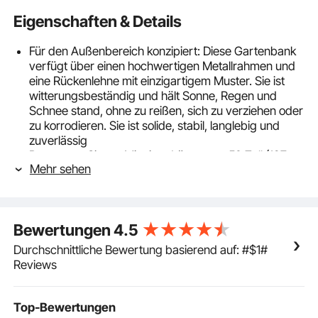
Eigenschaften & Details
Für den Außenbereich konzipiert: Diese Gartenbank
verfügt über einen hochwertigen Metallrahmen und
eine Rückenlehne mit einzigartigem Muster. Sie ist
witterungsbeständig und hält Sonne, Regen und
Schnee stand, ohne zu reißen, sich zu verziehen oder
zu korrodieren. Sie ist solide, stabil, langlebig und
zuverlässig
Bequemes Sitzen: Mit einer Länge von 50 Zoll (127
Mehr sehen
cm) und einer Tragkraft von bis zu 550 lbs (250 kg)
bietet diese Terrassenbank bequem Platz für 2-3
Personen. Die geschwungene Sitzfläche entspannt
Ihre Hüften und Beine, während die >90°-
Bewertungen
4.5
Rückenlehne und Armlehnen eine natürlichere und
offenere Haltung fördern
Durchschnittliche Bewertung basierend auf: #$1#
Sanftes Gleiten: Genießen Sie sanfte Hin- und
Reviews
Herbewegungen mit dem integrierten Gleitfuß. Diese
Outdoor-Gleitbank bringt entspannende Bewegung
in Ihren Garten, auf Ihre Veranda oder in Ihr Garten-
Top-Bewertungen