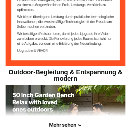
Material der
Gusseisen
Rückenlehne
Antikbronze
Farbe
40,8 lbs / 18,52 kg
Produktgewicht
50,0 x 27,2 x 33,7 Zoll / 1270
Produktabmessun
gen
x 690 x 855 mm
Outdoor-Begleitung & Entspannung &
modern
Mehr sehen