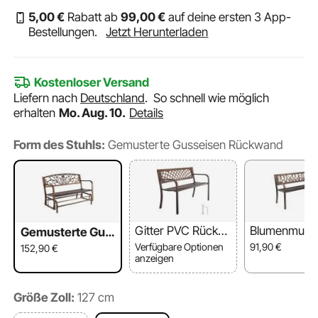
5
,00
€
Rabatt ab
99
,00
€
auf deine ersten 3 App-
Bestellungen.
Jetzt Herunterladen
Kostenloser Versand
Liefern nach
Deutschland
.
So schnell wie möglich
erhalten
Mo. Aug. 10.
Details
Form des Stuhls:
Gemusterte Gusseisen Rückwand
Gitter PVC Rückw
Blumenmuste
Gemusterte Gus
and
C Rückwand
seisen Rückwan
Verfügbare Optionen
91,90
€
152,90
€
d
anzeigen
Größe Zoll:
127 cm