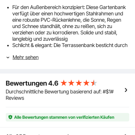
Für den Außenbereich konzipiert: Diese Gartenbank
verfügt über einen hochwertigen Stahlrahmen und
eine robuste PVC-Rückenlehne, die Sonne, Regen
und Schnee standhält, ohne zu reißen, sich zu
verziehen oder zu korrodieren. Solide und stabil,
langlebig und zuverlässig
Schlicht & elegant: Die Terrassenbank besticht durch
ihre raffinierte Rückenlehne mit Netzmuster und
Mehr sehen
klassischem Antikbronze-Finish. Sie verleiht Ihrem
Sitzbereich im Freien Charme und Charakter. Glatte
Kanten verhindern ein Verhaken und sorgen für eine
elegante Optik
Bewertungen
4.6
Bequemes Sitzen: Mit einer Länge von 46 Zoll (116
cm) und einer Tragkraft von bis zu 550 lbs (250 kg)
Durchschnittliche Bewertung basierend auf: #$1#
bietet diese Verandabank bequem Platz für zwei
Reviews
Personen. Die geschwungene Sitzfläche entspannt
Hüften und Beine, während die über 90°-
Rückenlehne und die Armlehnen eine natürlichere
Alle Bewertungen stammen von verifizierten Käufen
und offenere Haltung fördern
Schnelle & einfache Montage: Diese Parkbank ist
einfach aufzubauen: Die vormontierten Teile müssen