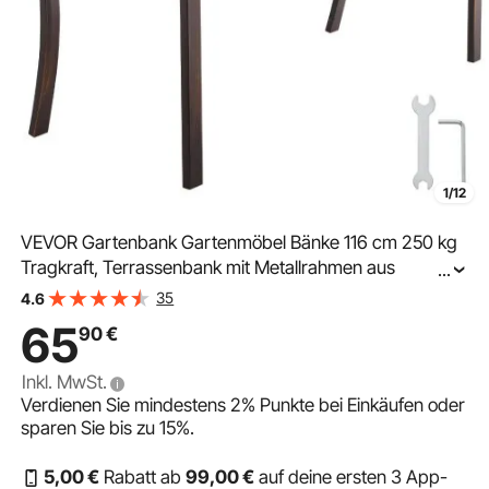
1/12
VEVOR Gartenbank Gartenmöbel Bänke 116 cm 250 kg
Tragkraft, Terrassenbank mit Metallrahmen aus
...
Karbonstahl, Balkonbank mit PVC-Netzmuster &
35
4.6
Armlehnen, Terrassenbank für Garten Park Hof,
65
90
€
Schwarz
Inkl. MwSt.
Verdienen Sie mindestens
2%
Punkte bei Einkäufen oder
sparen Sie bis zu
15%
.
5
,00
€
Rabatt ab
99
,00
€
auf deine ersten 3 App-