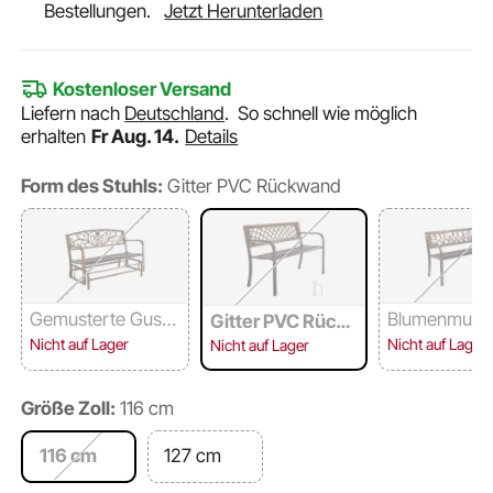
Bestellungen.
Jetzt Herunterladen
Kostenloser Versand
Liefern nach
Deutschland
.
So schnell wie möglich
erhalten
Fr Aug. 14.
Details
Form des Stuhls:
Gitter PVC Rückwand
Gemusterte Guss
Blumenmuste
Gitter PVC Rück
eisen Rückwand
C Rückwand
wand
Nicht auf Lager
Nicht auf Lager
Nicht auf Lager
Größe Zoll:
116 cm
116 cm
127 cm