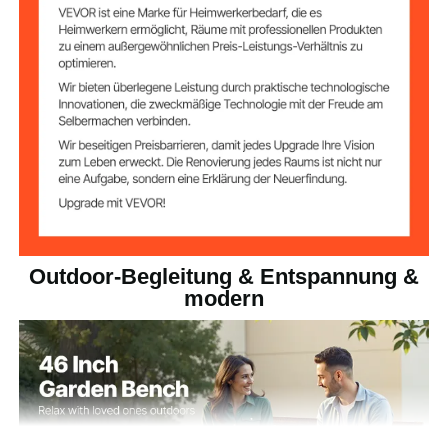
Material der
PVC
Rückenlehne
Antikbronze
Farbe
19,9 lbs / 9,02 kg
Produktgewicht
46 x 20 x 30 Zoll / 1160 x
Produktabmessun
gen
510 x 760 mm
Outdoor-Begleitung & Entspannung &
modern