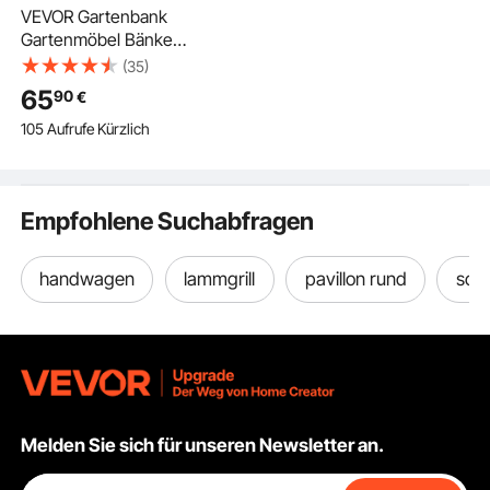
VEVOR Gartenbank
Gartenmöbel Bänke
116 cm 250 kg
(35)
Tragkraft,
65
90
€
Terrassenbank mit
105 Aufrufe Kürzlich
Metallrahmen aus
Karbonstahl,
Balkonbank mit PVC-
Netzmuster &
Empfohlene Suchabfragen
Armlehnen,
Terrassenbank für
Garten Park Hof,
handwagen
lammgrill
pavillon rund
sch
Schwarz
Melden Sie sich für unseren Newsletter an.