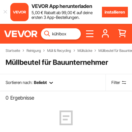
VEVOR App herunterladen
installieren
5
,00
€
Rabatt ab
99
,00
€
auf deine
ersten 3 App-Bestellungen.
Startseite
Reinigung
Müll & Recycling
Müllsäcke
Müllbeutel für Bauunt
Müllbeutel für Bauunternehmer
Sortieren nach:
Beliebt
Filter
0
Ergebnisse