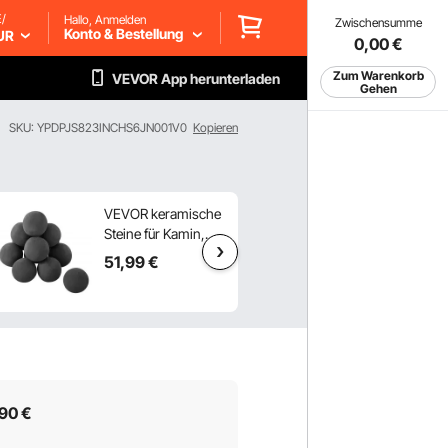
/
Hallo, Anmelden
Zwischensumme
Konto & Bestellung
UR
0,00
€
Zum Warenkorb
VEVOR App herunterladen
Gehen
SKU: YPDPJS823INCHS6JN001V0
Kopieren
VEVOR keramische
VEVOR
Steine für Kamin,
einziehbare
10,2 cm, 12 Stück
Babygitter 
51
,99
€
63
,90
€
Kieselsteine,
hoch auszie
wiederverwendbare
280 cm breit
Keramiksteine,
ausziehbares
dekorative
für Kinder H
Feuerstellensteine
Netzmaterial
für
Treppenschu
Propan-/Gaskamin,
für Innentr
90
€
Herd, Innenhof,
Türen Flure
Camping, Schwarz
Spielzimmer