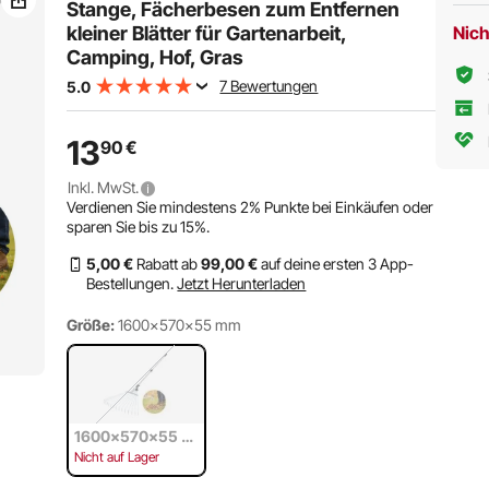
Schwarz
Stange, Fächerbesen zum Entfernen
kleiner Blätter für Gartenarbeit,
Nich
Camping, Hof, Gras
7 Bewertungen
5.0
13
90
€
Inkl. MwSt.
Verdienen Sie mindestens
2%
Punkte bei Einkäufen oder
sparen Sie bis zu
15%
.
5
,00
€
Rabatt ab
99
,00
€
auf deine ersten 3 App-
Bestellungen.
Jetzt Herunterladen
Größe:
1600x570x55 mm
1600x570x55 m
m
Nicht auf Lager