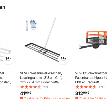
ten
nz einfach an Ihre Körpergröße und Ihre Gewohnheiten
brauch reibungsloser und ergonomischer von der Hand.
iel,
VEVOR Rasennivellierrechen,
VEVOR Schwerlastbar
e,
Levelingrake mit 213 cm Griff,
Rasentraktor Kippanh
onstahl,
1219x254 mm Bodenplatte,
680 kg Tragkraft,
Nivellierrechen aus Karbonstahl, 2
Anhängevorrichtung m
(191)
(1,710)
Höhen verstellbar,
Ladefläche, Anhänger
41
312
90
€
90
€
Rasennivellierungswerkzeug für
abklappbaren Seiten
Zusätzlicher 3% Rabatt
mit gutschein
Zusätzlicher 3% Rabat
f und
den Garten & Golfplätze
Oranger ATV UTV Kip
1.8K+ Aufrufe Kürzlich
3.6K+ Aufrufe Kürzlich
Anhänger