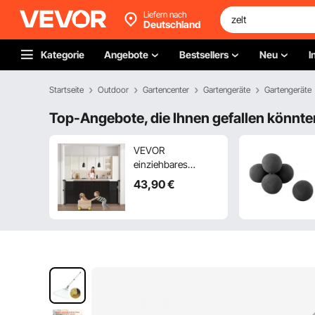
Liefern nach
Deutschland
Kategorie
Angebote
Bestsellers
Neu
I
Startseite
Outdoor
Gartencenter
Gartengeräte
Gartengeräte
Top-Angebote, die Ihnen gefallen könnte
VEVOR
einziehbares
Babygitter 870 mm
43
,90
€
hoch, ausziehbar
bis 1800 mm breit,
Gitter für Kinder
oder Haustiere,
Netzmaterial,
einfach zu
installieren, für
Innentreppen Türen
Flure Spielzimmer