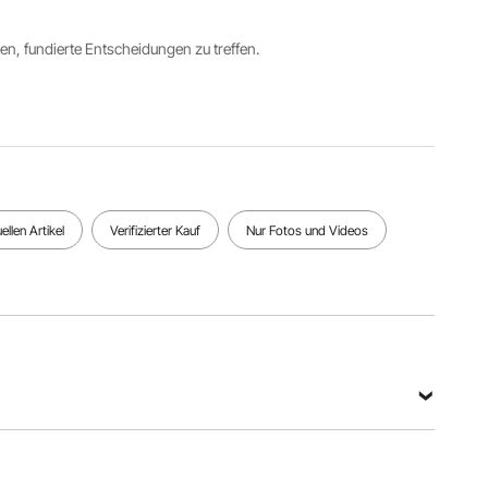
Hauptmaterial
ren, fundierte Entscheidungen zu treffen.
72A
Nettogewicht
Federstahl
Grifftyp
1,69
, 201
Teleskop
lbs/0,77
Edelstahl,
kg
Copolyme
r PP
Alle Spezifikationen anzeigen
llen Artikel
Verifizierter Kauf
Nur Fotos und Videos
tch