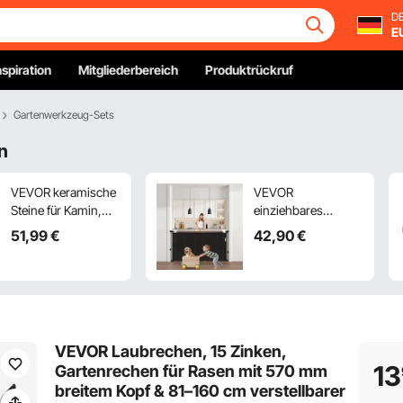
DE
E
nspiration
Mitgliederbereich
Produktrückruf
Gartenwerkzeug-Sets
n
VEVOR keramische
VEVOR
Steine für Kamin,
einziehbares
12,7 cm, 6 Stück
Babygitter (87 cm
51
,99
€
42
,90
€
Kieselsteine,
hoch ausziehbar bis
wiederverwendbare
1400 mm breit)
Keramiksteine,
ausziehbares Gitter
dekorative
für Kinder Haustiere,
Feuerstellensteine
Netzmaterial,
für
Treppenschutzgitter
VEVOR Laubrechen, 15 Zinken,
Propan-/Gaskamin,
für Innentreppen
13
Gartenrechen für Rasen mit 570 mm
Herd, Innenhof,
Türen Flure
breitem Kopf & 81–160 cm verstellbarer
Camping, Schwarz
Spielzimmer,