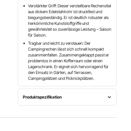
Verstärkter Griff: Dieser verstellbare Rechenstiel
aus dickem Edelstahlrohr ist druckfest und
biegungsbeständig. Er ist deutlich robuster als
herkömmliche Kunststoffgriffe und
gewährleistet so zuverlässige Leistung – Saison
für Saison.
Tragbar und leicht zu verstauen: Der
Campingrechen lässt sich schnell kompakt
zusammenfalten. Zusammengeklappt passt er
problemlos in einen Kofferraum oder einen
Lagerschrank. Er eignet sich hervorragend für
den Einsatz in Gärten, auf Terrassen,
Campingplätzen und Picknickplätzen.
Produktspezifikation
Rechenkopfbreite
Artikelmodellnummer
7,5–22,4
Zinkenanzahl
15T RAKE
Zoll/190–
15
Stretch
570 mm