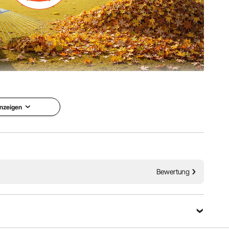
 Edelstahlzinken beseitigt selbst große Laubhaufen im
Terrasse im Handumdrehen wieder in einem ordentlichen
stand.
nzeigen
Bewertung