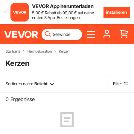
VEVOR App herunterladen
installieren
5
,00
€
Rabatt ab
99
,00
€
auf deine
ersten 3 App-Bestellungen.
Startseite
Heimdekoration
Kerzen
Kerzen
Sortieren nach:
Beliebt
Filter
0
Ergebnisse