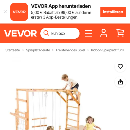
VEVOR App herunterladen
installieren
5
,00
€
Rabatt ab
99
,00
€
auf deine
ersten 3 App-Bestellungen.
Startseite
Spielplatzgeräte
Freistehendes Spiel
Indoor-Spielplatz für Kind