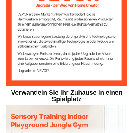
Kiefernholz
Hauptmaterialien
61,73 lbs / 28,00 kg
Nettogewicht
87,60 x 88,60 x 75,59 Zoll /
Produktabmessun
gen
2225 x 2250 x 1920 mm
Verwandeln Sie Ihr Zuhause in einen
Spielplatz