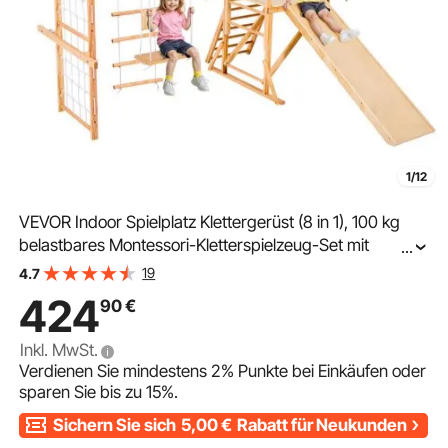
1/12
VEVOR Indoor Spielplatz Klettergerüst (8 in 1), 100 kg
belastbares Montessori-Kletterspielzeug-Set mit
...
Rutschen/Schaukeln/Klettergerüst/Turnringen/Holz-/Stri
19
4.7
ckleiter/Kletternetz/Stange
424
90
€
Inkl. MwSt.
Verdienen Sie mindestens
2%
Punkte bei Einkäufen oder
sparen Sie bis zu
15%
.
Sichern Sie sich
5,00
€
Rabatt für Neukunden