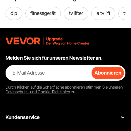
ernetz/Stange
dip
fitnessgerät
tv lifter
a tv lift
tv li
Melden Sie sich für unseren Newsletter an.
E-Mail Adresse
Abonnieren
Durch Klicken auf die Schaltfläche
abonnieren
stimmen Sie unseren
Datenschutz- und Cookie-Richtlinien
zu.
Kundenservice