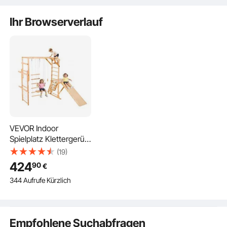
US
Ihr Browserverlauf
VEVOR Indoor
Spielplatz Klettergerüst
(8 in 1), 100 kg
(19)
belastbares
424
90
€
Montessori-
344 Aufrufe Kürzlich
Kletterspielzeug-Set
mit
Rutschen/Schaukeln/Kl
ettergerüst/Turnringen
Empfohlene Suchabfragen
/Holz-/Strickleiter/Klett