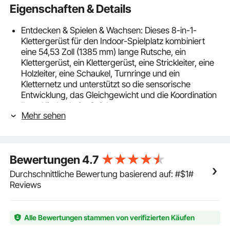
Eigenschaften & Details
Entdecken & Spielen & Wachsen: Dieses 8-in-1-
Klettergerüst für den Indoor-Spielplatz kombiniert
eine 54,53 Zoll (1385 mm) lange Rutsche, ein
Klettergerüst, ein Klettergerüst, eine Strickleiter, eine
Holzleiter, eine Schaukel, Turnringe und ein
Kletternetz und unterstützt so die sensorische
Entwicklung, das Gleichgewicht und die Koordination
Ihres Kindes beim Spielen
Mehr sehen
Kindersichere Materialien: Dieses Indoor-
Kletterspielgerät aus robustem Massivholz mit
natürlicher, kindersicherer Lackierung ist robust,
biege- und rissfest. Es trägt bis zu 220 lbs (100 kg)
Bewertungen
4.7
und schafft einen unterhaltsamen und sicheren Ort,
an dem die Kleinen aktiv, neugierig und glücklich
Durchschnittliche Bewertung basierend auf: #$1#
bleiben können
Reviews
Sicherheit hat bei uns oberste Priorität: Mit
verdrehsicheren Rundstäben aus Holz, einer
Sicherheitsplattform, Holzringen mit abgerundeten
Alle Bewertungen stammen von verifizierten Käufen
Kanten und verstärkten Stützbalken aus massivem