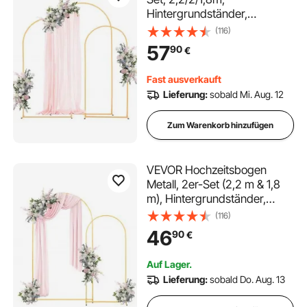
Hintergrundständer,
goldfarbener Metallbogen,
(116)
Traubogen, Ballonbogen für
57
90
€
Hochzeiten,
Geburtstagsfeiern,
Fast ausverkauft
Abschlussfeiern, Feiertage &
Lieferung:
sobald Mi. Aug. 12
Zeremoniendekorationen
Zum Warenkorb hinzufügen
VEVOR Hochzeitsbogen
Metall, 2er-Set (2,2 m & 1,8
m), Hintergrundständer,
Goldfarbener Ballonbogen für
(116)
Hochzeiten,
46
90
€
Geburtstagsfeiern,
Abschlussfeiern, Feste &
Auf Lager.
Zeremoniendekorationen
Lieferung:
sobald Do. Aug. 13