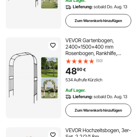
Auf Lager.
Hochzeitsfeier-Dekoration
Lieferung:
sobald Do. Aug. 13
Zum Warenkorb hinzufügen
VEVOR Gartenbogen,
2400x1500x400 mm
Rosenbogen, Rankhilfe,
Kletterhilfe, Metallbogen,
(50)
stabiler Rosenspalier für den
48
90
€
Außenbereich mit Pfählen,
ideal für Hof, Rasen,
534 Aufrufe Kürzlich
Hochzeitsfeier-Dekoration
Auf Lager.
Lieferung:
sobald Do. Aug. 13
Zum Warenkorb hinzufügen
VEVOR Hochzeitsbogen, 3er-
Set, 2,2/2/1,8m,