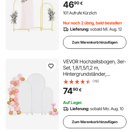
46
90
€
Geburtstagsfeiern,
Abschlussfeiern, Feiertage &
101 Aufrufe Kürzlich
Zeremoniendekoration
Nur noch 2 übrig, bald bestellen
Lieferung:
sobald Mi. Aug. 12
Zum Warenkorb hinzufügen
VEVOR Hochzeitsbogen, 3er-
Set, 1,8/1,5/1,2 m,
Hintergrundständer,
Goldfarbener Metall-
(116)
Ballonbogen mit Abdeckung,
74
90
€
für Hochzeiten,
Geburtstags-,
Auf Lager.
Abschlussfeiern, Feste &
Lieferung:
sobald Mo. Aug. 10
Zeremoniendekorationen
Zum Warenkorb hinzufügen