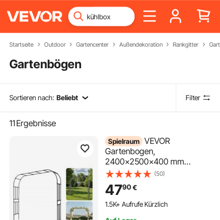
Startseite
Outdoor
Gartencenter
Außendekoration
Rankgitter
Gar
Gartenbögen
Sortieren nach:
Beliebt
Filter
11
Ergebnisse
VEVOR
Spielraum
Gartenbogen,
2400x2500x400 mm
Rosenbogen, Rankhilfe,
(50)
Kletterhilfe, Metallbogen,
47
90
€
stabiler Rosenspalier für den
Außenbereich mit Pfählen,
1.5K+ Aufrufe Kürzlich
ideal für Hof, Rasen,