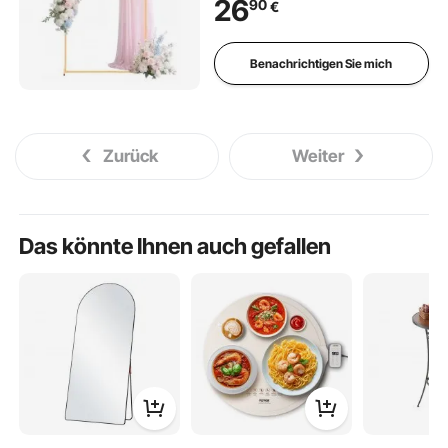
26
90
€
Geburtstagsfeiern,
Abschlussfeiern, Feiertage &
Zeremoniendekoration
Benachrichtigen Sie mich
Zurück
Weiter
Das könnte Ihnen auch gefallen