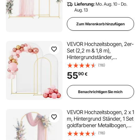
Lieferung:
Mo. Aug. 10 - Do.
Aug. 13
Zum Warenkorb hinzufügen
VEVOR Hochzeitsbogen, 2er-
Set (2,2 m & 1,8 m),
Hintergrundständer,
goldfarbener Metallbogen,
(116)
Traubogen, Ballonbogen mit
55
90
€
Abdeckung für Hochzeiten,
Geburtstagsfeiern, Feste &
Zeremonien
Benachrichtigen Sie mich
VEVOR Hochzeitsbogen, 2 x 1
m, Hintergrund Ständer, 1 Set
goldfarbener Metallbogen,
Traubogen, Ballonbogen für
(116)
Hochzeiten,