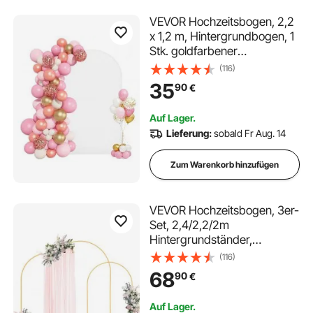
VEVOR Hochzeitsbogen, 2,2
x 1,2 m, Hintergrundbogen, 1
Stk. goldfarbener
Metallbogen, Traubogen,
(116)
Ballonbogen mit Abdeckung
35
90
€
für Hochzeiten,
Geburtstagsfeiern, Feiertage
Auf Lager.
& Zeremoniendekoration
Lieferung:
sobald Fr Aug. 14
Zum Warenkorb hinzufügen
VEVOR Hochzeitsbogen, 3er-
Set, 2,4/2,2/2m
Hintergrundständer,
goldfarbener Metall-
(116)
Ballonbogen für Hochzeiten,
68
90
€
Geburtstagsfeiern,
Abschlussfeiern, Feiertage &
Auf Lager.
Zeremoniendekoration