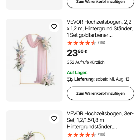
Zum Warenkorb hinzufügen
VEVOR Hochzeitsbogen, 2,2
x 1,2 m, Hintergrund Ständer,
1 Set goldfarbener
Metallbogen, Traubogen,
(116)
Ballonbogen für Hochzeiten,
23
90
€
Geburtstagsfeiern,
Abschlussfeiern, Feiertage &
352 Aufrufe Kürzlich
Zeremoniendekoration
Auf Lager.
Lieferung:
sobald Mi. Aug. 12
Zum Warenkorb hinzufügen
VEVOR Hochzeitsbogen, 3er-
Set, 1,2/1,5/1,8 m
Hintergrundständer,
goldfarbener Metall-
(116)
Ballonbogen für Hochzeiten,