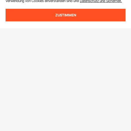
Verwendung von Cookies einverstanden sind und
Datenschutz und Sicherheit.
ZUSTIMMEN
Melden Sie sich für unseren Newsletter an.
E-Mail Adresse
Abonnieren
Durch Klicken auf die Schaltfläche
abonnieren
stimmen Sie unseren
Datenschutz- und Cookie-Richtlinien
zu.
Kundenservice
Kontaktieren Sie uns
Ressourcen
Rückgaben & Ersatz
Mitgliederprogramm