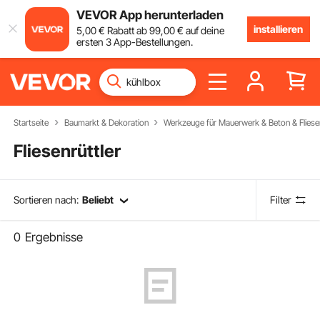
VEVOR App herunterladen
installieren
5
,00
€
Rabatt ab
99
,00
€
auf deine
ersten 3 App-Bestellungen.
Startseite
Baumarkt & Dekoration
Werkzeuge für Mauerwerk & Beton & Fliese
Fliesenrüttler
Sortieren nach:
Beliebt
Filter
0
Ergebnisse