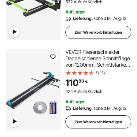
Einzelschiene und Halterung
522 Aufrufe Kürzlich
Geeignet für Bodenfliesen
Auf Lager.
aus Porzellan und Keramik
Lieferung:
sobald Mi. Aug. 12
Zum Warenkorb hinzufügen
VEVOR Fliesenschneider
Doppelschienen Schnittlänge
von 1200mm, Schnittstärke
4-15mm Mindest.
(2,148)
Schnittbreite 25mm
110
90
€
Fliesenschneidmaschine inkl.
Extra Schneidrad
424 Aufrufe Kürzlich
Fliesenverlegungs-&
Auf Lager.
Renovierungsprojekten
Lieferung:
sobald Mi. Aug. 12
Zum Warenkorb hinzufügen