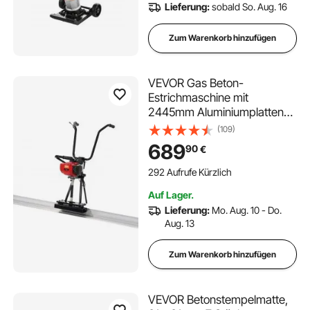
Lieferung:
sobald So. Aug. 16
Zum Warenkorb hinzufügen
VEVOR Gas Beton-
Estrichmaschine mit
2445mm Aluminiumplatten-
Geradekantenstangensatz,
(109)
4-Takt-Vibrationsmotor für
689
90
€
Zement-Finishing mit
höhenverstellbaren Griffen,
292 Aufrufe Kürzlich
hocheffiziente
Auf Lager.
Betonwerkzeuge 6500U/min
Lieferung:
Mo. Aug. 10 - Do.
Aug. 13
Zum Warenkorb hinzufügen
VEVOR Betonstempelmatte,