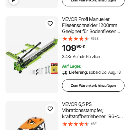
Zum Warenkorb hinzufügen
VEVOR Profi Manueller
Fliesenschneider 1200mm
Geeignet für Bodenfliesen
aus Porzellan und Keramik 47
(953)
Zoll
109
90
€
111 im Warenkorb
3.4K+ Aufrufe Kürzlich
Auf Lager.
111 im Warenkorb
Lieferung:
sobald Do. Aug. 13
3.4K+ Aufrufe Kürzlich
Zum Warenkorb hinzufügen
VEVOR 6,5 PS
Vibrationsstampfer,
kraftstoffbetriebener 196-cc-
Motorstampfer, 1632 kg
(58)
Schlagkraft, 66 cm max.