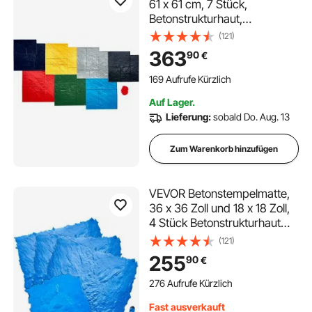
61 x 61 cm, 7 Stück,
Betonstrukturhaut,
Polyurethan-Stempel,
(121)
Steinfliesen-Strukturmatte,
363
90
€
Schieferbodenabdruck,
nahtloser Stempel,
169 Aufrufe Kürzlich
Betonformen für dekorative
Auf Lager.
Außenbereiche, mehrfarbig
Lieferung:
sobald Do. Aug. 13
Zum Warenkorb hinzufügen
VEVOR Betonstempelmatte,
36 x 36 Zoll und 18 x 18 Zoll,
4 Stück Betonstrukturhaut
Polyurethan-Stempel
(121)
Steinfliesen-Strukturmatte,
255
90
€
Schieferbodenabdruck
Nahtlose Stempel-
276 Aufrufe Kürzlich
Betonformen für dekorative
Fast ausverkauft
Außenbereiche