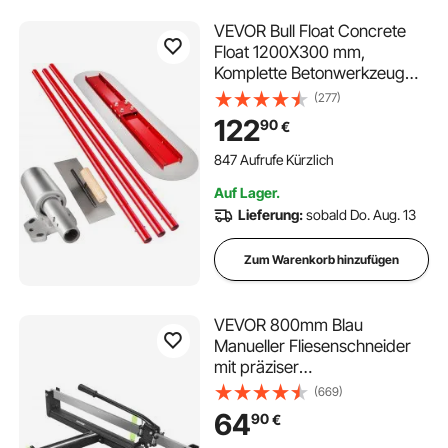
VEVOR Bull Float Concrete
Float 1200X300 mm,
Komplette Betonwerkzeug
Kelle Satz Grifflänge 3 x1.8 m
(277)
Glättekelle Stahl Boden
122
90
€
Einstellbar Bauhilfe
847 Aufrufe Kürzlich
Auf Lager.
Lieferung:
sobald Do. Aug. 13
Zum Warenkorb hinzufügen
VEVOR 800mm Blau
Manueller Fliesenschneider
mit präziser
Laserpositionierung und
(669)
rutschfester
64
90
€
Gummioberfläche