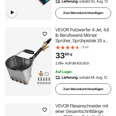
Lieferung:
sobald Do. Aug. 13
Zum Warenkorb hinzufügen
VEVOR Putzwerfer 4 Jet, 4,6
lb Berufswand Mörser
Sprüher, Sprühpistole 35 x
20 x 25 cm, Silber Stuck-
(334)
Sprühpistole 2,1 kg, für
33
90
€
Wände Decken Zement
Mörtel Sprühmaschine
2.6K+ Aufrufe Kürzlich
Auf Lager.
Lieferung:
sobald Mi. Aug. 12
Zum Warenkorb hinzufügen
VEVOR Fliesenschneider mit
einer Gesamtschnittlänge