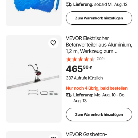
Lieferung:
sobald Mi. Aug. 12
Zum Warenkorb hinzufügen
VEVOR Elektrischer
Betonverteiler aus Aluminium,
1,2 m, Werkzeug zum
Nivellieren und Fertigstellen
(109)
von Betonestrichen, 4-Takt-
465
90
€
Vibrationsmotor,
höhenverstellbare Griffe,
337 Aufrufe Kürzlich
hohe Effizienz, 6500 U/min
Nur noch 4 übrig, bald bestellen
Lieferung:
Mo. Aug. 10 - Do.
Aug. 13
Zum Warenkorb hinzufügen
VEVOR Gasbeton-