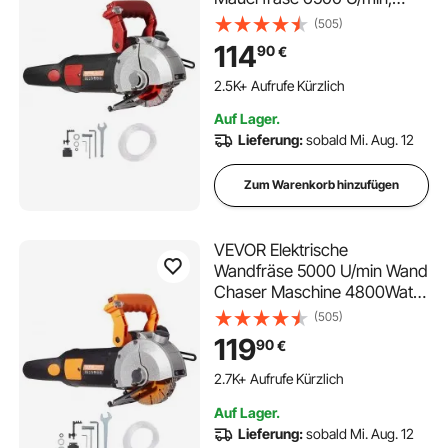
Mauerfräse Schlitzfräse mit
(505)
34 mm Tiefe, 38 mm Breite,
114
90
€
Elektrische Nut Maschine
54x20x24 cm mit 5 φ125
2.5K+ Aufrufe Kürzlich
mm Sägeblatt, Ideal für
Auf Lager.
Baustelle
Lieferung:
sobald Mi. Aug. 12
Zum Warenkorb hinzufügen
VEVOR Elektrische
Wandfräse 5000 U/min Wand
Chaser Maschine 4800Watt
Wand Groove
(505)
Schneidemaschine
119
90
€
Stoßmaschine 42mm für
Ziegel Granit Marmor Beton
139 im Warenkorb
Cutter Notcher Groover mit 5
2.7K+ Aufrufe Kürzlich
Auf Lager.
x Sägeblätter
139 im Warenkorb
Lieferung:
sobald Mi. Aug. 12
2.7K+ Aufrufe Kürzlich