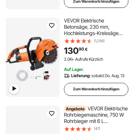
Zum Warenkorb hinzufügen
VEVOR Elektrische
Betonsäge, 230 mm,
Hochleistungs-Kreissäge
2000 W, Schnitttiefe 89 mm,
(1,256)
Nass-/Trocken-
130
90
€
Scheibensäge mit
Wasserrohr, Wasserpumpe,
2.0K+ Aufrufe Kürzlich
Sägeblatt, für Stein und
Auf Lager.
Ziegel
Lieferung:
sobald Do. Aug. 13
Zum Warenkorb hinzufügen
VEVOR Elektrische
Angebote
Rohrbiegemaschine, 750 W
Rohrbieger mit 6 L
Hydraulikzylinder,
(47)
Rohrbiegegerät mit Rollen, 3