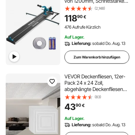
von 1200mm, Schnittstärke
4-15mm Mindest.
(2,148)
Schnittbreite 25mm
118
90
€
Fliesenschneidmaschine inkl.
Extra Schneidrad
476 Aufrufe Kürzlich
Fliesenverlegungs-&
Auf Lager.
Renovierungsprojekten
Lieferung:
sobald Do. Aug. 13
Zum Warenkorb hinzufügen
VEVOR Deckenfliesen, 12er-
Pack 24 x 24 Zoll,
abgehängte Deckenfliesen
aus hochwertigem PVC-Blatt,
(83)
einfache
43
90
€
Installation/Zuschneiden,
Kunststoff-Deckenfliesen zum
Auf Lager.
Aufkleben,
Lieferung:
sobald Do. Aug. 13
Deckenverkleidung für
Heim-/Bürodekoration,