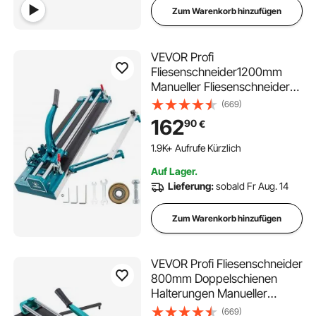
Zum Warenkorb hinzufügen
VEVOR Profi
Fliesenschneider1200mm
Manueller Fliesenschneider
3/5 Zoll Manuelle
(669)
Fliesenschneiderwerkzeuge
162
90
€
1.9K+ Aufrufe Kürzlich
Auf Lager.
Lieferung:
sobald Fr Aug. 14
Zum Warenkorb hinzufügen
VEVOR Profi Fliesenschneider
800mm Doppelschienen
Halterungen Manueller
Fliesenschneider 3/5 Zoll
(669)