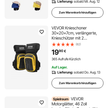
Lieferung:
sobald Mi. Aug. 12
blau/gelb
Zum Warenkorb hinzufügen
VEVOR Knieschoner
30x20x7cm, verlängerte,
Knieschützer mit 2
Verlängerungsgurten,
(82)
Fliesenleger aus Schaumgel,
19
90
€
Knieschutz für
Gartenarbeiten,
365 Aufrufe Kürzlich
Bodenbeläge,
Auf Lager.
Überdachungen und
Lieferung:
sobald Do. Aug. 13
Reinigung, Gelb und Schwarz
Zum Warenkorb hinzufügen
VEVOR
Spielraum
Motorglätter, 46 Zoll