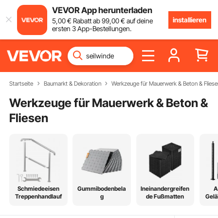
VEVOR App herunterladen
installieren
5
,00
€
Rabatt ab
99
,00
€
auf deine
ersten 3 App-Bestellungen.
Startseite
Baumarkt & Dekoration
Werkzeuge für Mauerwerk & Beton & Fliese
Werkzeuge für Mauerwerk & Beton &
Fliesen
Schmiedeeisen
Gummibodenbela
Ineinandergreifen
A
Treppenhandlauf
g
de Fußmatten
Gelä