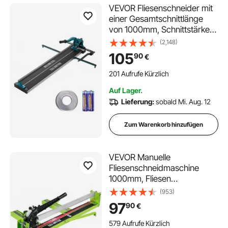
VEVOR Fliesenschneider mit
einer Gesamtschnittlänge
von 1000mm, Schnittstärke
4-15mm Mindest.
(2,148)
Schnittbreite 25mm
105
90
€
Fliesenschneidmaschine inkl.
Extra Schneidrad
201 Aufrufe Kürzlich
Fliesenverlegungs-&
Auf Lager.
Renovierungsprojekten
Lieferung:
sobald Mi. Aug. 12
Zum Warenkorb hinzufügen
VEVOR Manuelle
Fliesenschneidmaschine
1000mm, Fliesen
Schneidemaschine Min.
(953)
Schnittbreite 35mm,
97
90
€
Professioneller
Fließenschneider
579 Aufrufe Kürzlich