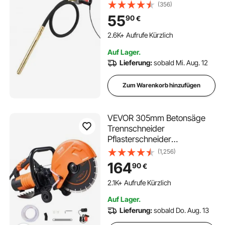
Betonrüttlerwerkzeug mit 2 m
(356)
Schaftstange, tragbarer
55
90
€
Bleistift-Zementrüttler zum
Entfernen von Luftblasen und
220 im Warenkorb
Mischen von Beton
2.6K+ Aufrufe Kürzlich
Auf Lager.
220 im Warenkorb
Lieferung:
sobald Mi. Aug. 12
2.6K+ Aufrufe Kürzlich
Zum Warenkorb hinzufügen
VEVOR 305mm Betonsäge
Trennschneider
Pflasterschneider
Betonschneider 2800W
(1,256)
164
90
€
2.1K+ Aufrufe Kürzlich
Auf Lager.
Lieferung:
sobald Do. Aug. 13