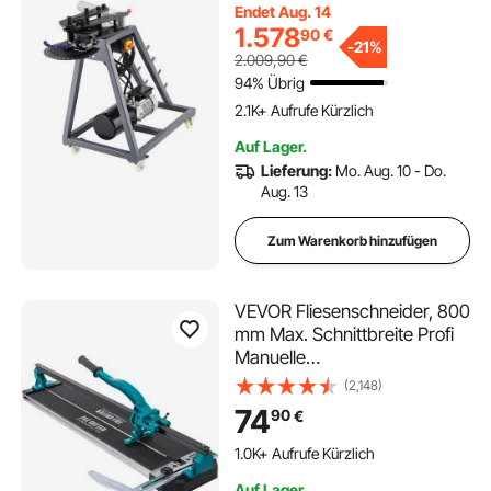
Endet Aug. 14
Matrizen & 180° max.
1.578
90
€
Biegewinkel, geeignet für
-
21%
2.009,90
€
Rohre von 25,4 mm, 38,1 mm
94% Übrig
44,45 mm
2.1K+ Aufrufe Kürzlich
Auf Lager.
Lieferung:
Mo. Aug. 10 - Do.
Aug. 13
Zum Warenkorb hinzufügen
VEVOR Fliesenschneider, 800
mm Max. Schnittbreite Profi
Manuelle
Fliesenschneidmaschine, 6-
(2,148)
15 mm Schnittdicke
74
90
€
Laserführung Präzisions-
Fliesenschneider
1.0K+ Aufrufe Kürzlich
Fliesenschneidmaschine mit
Auf Lager.