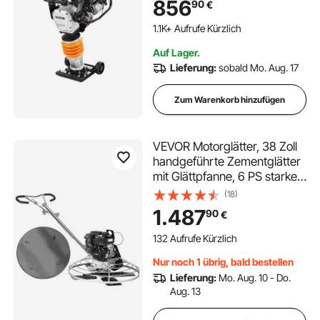
856
90
€
Verdichtungstiefe, vier
Federn, Grabenstampfer für
1.1K+ Aufrufe Kürzlich
Erde, Kies, Betonplatten,
Auf Lager.
Fundamente
Lieferung:
sobald Mo. Aug. 17
Zum Warenkorb hinzufügen
VEVOR Motorglätter, 38 Zoll
handgeführte Zementglätter
mit Glättpfanne, 6 PS starker,
gasbetriebener
(18)
Oberflächenglätter für glatte
1.487
90
€
Betonflächen, robuster
kommerzieller
132 Aufrufe Kürzlich
Estrichbetonzement mit
Nur noch 1 übrig, bald bestellen
Glättklinge, orange
Lieferung:
Mo. Aug. 10 - Do.
Aug. 13