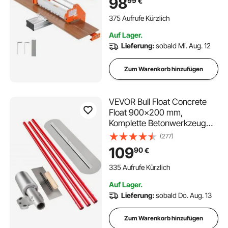
98
99
€
Teleskopierbarer Stützplatte,
für Fertigparkettböden, LVT,
375 Aufrufe Kürzlich
VCT, SPC, LVP, WPC
Auf Lager.
Lieferung:
sobald Mi. Aug. 12
Zum Warenkorb hinzufügen
VEVOR Bull Float Concrete
Float 900x200 mm,
Komplette Betonwerkzeug
Kelle Satz Grifflänge 3 x1.8 m,
(277)
Glättekelle Stahl Boden
109
90
€
Einstellbar Bauhilfe
335 Aufrufe Kürzlich
Auf Lager.
Lieferung:
sobald Do. Aug. 13
Zum Warenkorb hinzufügen