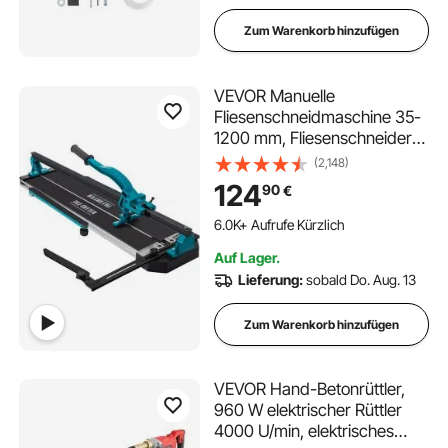
Zum Warenkorb hinzufügen
VEVOR Manuelle
Fliesenschneidmaschine 35-
1200 mm, Fliesenschneider
aus Alu mit Laser-
(2,148)
Positionierung
124
90
€
Doppelspuriger
Führungsschiene &
174 im Warenkorb
Rutschfestem Gummigriff,
6.0K+ Aufrufe Kürzlich
Auf Lager.
Präzision für Keramikfliesen
174 im Warenkorb
Lieferung:
sobald Do. Aug. 13
6.0K+ Aufrufe Kürzlich
Bodenfliesen
Zum Warenkorb hinzufügen
VEVOR Hand-Betonrüttler,
960 W elektrischer Rüttler
4000 U/min, elektrisches