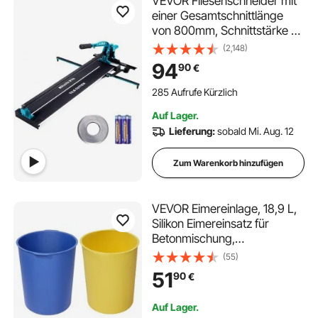
VEVOR Fliesenschneider mit
einer Gesamtschnittlänge
von 800mm, Schnittstärke 4-
15mm Mindest. Schnittbreite
(2,148)
25mm
94
90
€
Fliesenschneidmaschine inkl.
Extra Schneidrad
285 Aufrufe Kürzlich
Fliesenverlegungs-&
Auf Lager.
Renovierungsprojekten
Lieferung:
sobald Mi. Aug. 12
Zum Warenkorb hinzufügen
VEVOR Eimereinlage, 18,9 L,
Silikon Eimereinsatz für
Betonmischung,
wiederverwendbar, zum
(55)
Mischen von Dünnbettmörtel,
51
90
€
Farbe, Beton & Epoxidharz,
Eimerauskleidung,
Auf Lager.
lebensmittelecht, 2 Stk,