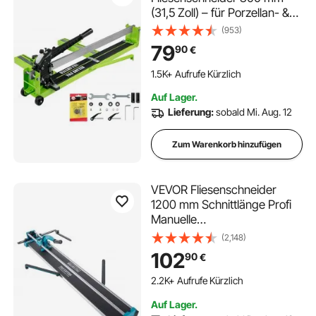
(31,5 Zoll) – für Porzellan- &
Keramikfliesen, mit
(953)
Laserführung & 2
79
90
€
Schneidrädern
1.5K+ Aufrufe Kürzlich
Auf Lager.
Lieferung:
sobald Mi. Aug. 12
Zum Warenkorb hinzufügen
VEVOR Fliesenschneider
1200 mm Schnittlänge Profi
Manuelle
Fliesenschneidmaschine, 6-
(2,148)
15 mm Schnittdicke
102
90
€
Laserführung Präzisions-
Fliesenschneider
2.2K+ Aufrufe Kürzlich
Fliesenschneidmaschine mit
Auf Lager.
Metallschneidrad