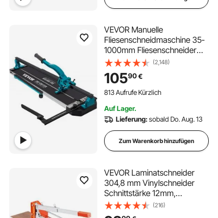
VEVOR Manuelle
Fliesenschneidmaschine 35-
1000mm Fliesenschneider
Einstellbare Infrarot-
(2,148)
Laserführung
105
90
€
Fliesenschneidermaschine
Präzise Einspurig Fliesen
813 Aufrufe Kürzlich
Maschine Keramikfliesen
Auf Lager.
Bodenfliesen Schneidgerät
Lieferung:
sobald Do. Aug. 13
Zum Warenkorb hinzufügen
VEVOR Laminatschneider
304,8 mm Vinylschneider
Schnittstärke 12mm,
Schneidegerät mit Hebel aus
(216)
Aluminiumlegierung,