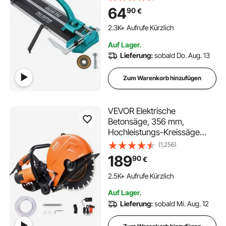
Kappe mit Präzisionslaser
64
90
€
Manuelle
123 im Warenkorb
2.3K+ Aufrufe Kürzlich
Auf Lager.
123 im Warenkorb
Lieferung:
sobald Do. Aug. 13
2.3K+ Aufrufe Kürzlich
Zum Warenkorb hinzufügen
VEVOR Elektrische
Betonsäge, 356 mm,
Hochleistungs-Kreissäge
2800 W, Schnitttiefe 127 mm,
(1,256)
Nass-/Trocken-
189
90
€
Scheibensäge mit
Wasserrohr, Wasserpumpe,
2.5K+ Aufrufe Kürzlich
Sägeblatt, für Stein und
Auf Lager.
Ziegel
Lieferung:
sobald Mi. Aug. 12