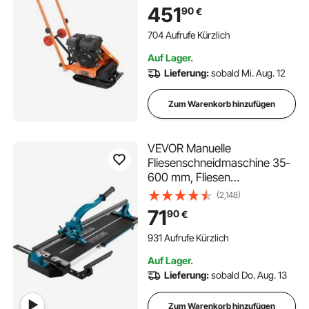
Verdichtungsdruck, 410x315
451
90
€
mm Platte, Handgeführte
Rütteler für Pflasterarbeiten,
704 Aufrufe Kürzlich
Asphalt & Fundamente
Auf Lager.
Lieferung:
sobald Mi. Aug. 12
Zum Warenkorb hinzufügen
VEVOR Manuelle
Fliesenschneidmaschine 35-
600 mm, Fliesen
Schneidemaschine,
(2,148)
Fliesenschneider Schnittdicke
71
90
€
6-15 mm, Extra Schneidrad,
Keramik
931 Aufrufe Kürzlich
Bodenfliesenschneider,
Auf Lager.
Laser-Positionierung,
Lieferung:
sobald Do. Aug. 13
Einspurig 6 kg
Zum Warenkorb hinzufügen