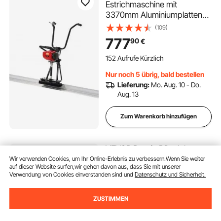
Estrichmaschine mit
3370mm Aluminiumplatten-
Geradekantenstangensatz,
(109)
4-Takt-Vibrationsmotor für
777
90
€
Zement-Finishing mit
höhenverstellbaren Griffen,
152 Aufrufe Kürzlich
hocheffiziente
Nur noch 5 übrig, bald bestellen
Betonwerkzeuge 6500U/min
Lieferung:
Mo. Aug. 10 - Do.
Aug. 13
Zum Warenkorb hinzufügen
VEVOR Benzin Rüttelplatte,
6,5 PS (212 CC) Motor, 6400
Wir verwenden Cookies, um Ihr Online-Erlebnis zu verbessern.Wenn Sie weiter
auf dieser Website surfen,wir gehen davon aus, dass Sie mit unserer
U/min Vibrationsstampfer, 15
Verwendung von Cookies einverstanden sind und
Datenschutz und Sicherheit.
kN Verdichtungsdruck, Platte
(283)
530x400 mm,
740
90
€
ZUSTIMMEN
Handgeführter Rüttler für
Pflasterarbeiten, Asphalt &
457 Aufrufe Kürzlich
Fundamente