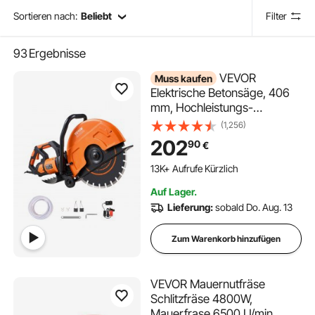
Sortieren nach:
Beliebt
Filter
93
Ergebnisse
VEVOR
Muss kaufen
Elektrische Betonsäge, 406
mm, Hochleistungs-
Kreissäge 2800 W,
(1,256)
Schnitttiefe 152 mm,
202
90
€
Nass-/Trocken-
Scheibensäge mit
515 im Warenkorb
Wasserrohr, Wasserpumpe,
13K+ Aufrufe Kürzlich
Auf Lager.
515 im Warenkorb
Sägeblatt, für Stein und
Lieferung:
sobald Do. Aug. 13
13K+ Aufrufe Kürzlich
Ziegel
Zum Warenkorb hinzufügen
VEVOR Mauernutfräse
Schlitzfräse 4800W,
Mauerfrase 6500 U/min,