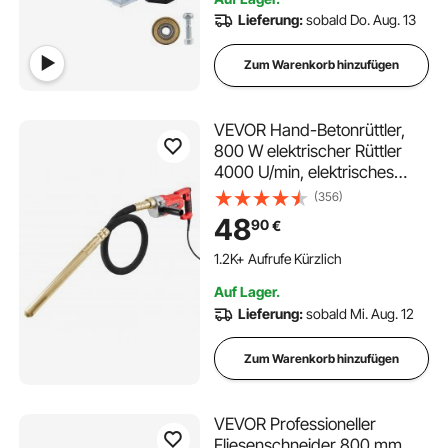
Metallschneidrad
Lieferung:
sobald Do. Aug. 13
Zum Warenkorb hinzufügen
VEVOR Hand-Betonrüttler,
800 W elektrischer Rüttler
4000 U/min, elektrisches
Betonrüttlerwerkzeug mit 1,5
(356)
m Schaftstange, tragbarer
48
90
€
Bleistift-Zementrüttler zum
Entfernen von Luftblasen und
1.2K+ Aufrufe Kürzlich
Mischen von Beton
Auf Lager.
Lieferung:
sobald Mi. Aug. 12
Zum Warenkorb hinzufügen
VEVOR Professioneller
Fliesenschneider 800 mm