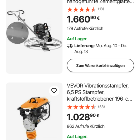
handgeführte Zementglätter
mit Glättpfanne, 14 PS
(18)
gasbetriebener
1.660
90
€
Oberflächenglätter für glatte
Betonoberflächen, robuster
179 Aufrufe Kürzlich
kommerzieller
Auf Lager.
Estrichbetonzement mit
Lieferung:
Mo. Aug. 10 - Do.
Glättklinge, orange
Aug. 13
Zum Warenkorb hinzufügen
VEVOR Vibrationsstampfer,
6,5 PS Stampfer,
kraftstoffbetriebener 196-cc-
Grabenstampfer, 3600 lbs
(58)
Schlagkraft, 26 Zoll max.
1.028
90
€
Verdichtungstiefe, für Erde,
Kies, Fundamente,
862 Aufrufe Kürzlich
Betonplatten & Fundamente
Auf Lager.