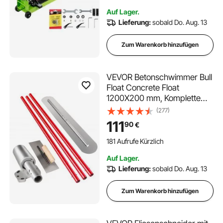
Bodenplatte 10cm,
Auf Lager.
Infrarotpostionierung,
Lieferung:
sobald Do. Aug. 13
Bodenfliese, Keramik,16 kg
Zum Warenkorb hinzufügen
VEVOR Betonschwimmer Bull
Float Concrete Float
1200X200 mm, Komplette
Betonwerkzeug Kelle Satz
(277)
Grifflänge 3 x1,8 m Glättekelle
111
90
€
Stahl Boden Einstellbar
Bauhilfe einfache Installation
181 Aufrufe Kürzlich
Auf Lager.
Lieferung:
sobald Do. Aug. 13
Zum Warenkorb hinzufügen