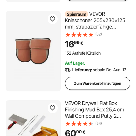
VEVOR
Spielraum
Knieschoner 205x230x125
mm, strapazierfähige
Konstruktionspolster aus
(82)
Leder, maschinenwaschbare
16
99
€
Knieschützer, extra dicke
Kniestütze für Gartenarbeit,
152 Aufrufe Kürzlich
Bodenbeläge & Reinigung,
Auf Lager.
Schwarz & Braun
Lieferung:
sobald Do. Aug. 13
Zum Warenkorb hinzufügen
VEVOR Drywall Flat Box
Finishing Mud Box 25,4 cm
Wall Compound Putty 2
Bonus Blades
(54)
60
90
€