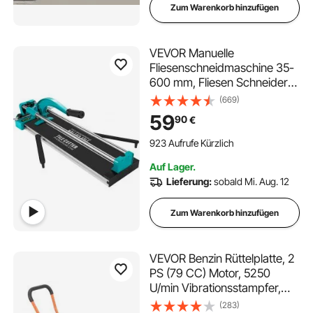
Zum Warenkorb hinzufügen
weißes Stiftmuster
VEVOR Manuelle
Fliesenschneidmaschine 35-
600 mm, Fliesen Schneider
Doppelspurig Schnittdicke 6-
(669)
15 mm, Aluminium,
59
90
€
Einstellbarer Winkel 0-60
Grad, Laser-Positionierung,
923 Aufrufe Kürzlich
Beweglicher Maschinentisch
Auf Lager.
7 kg
Lieferung:
sobald Mi. Aug. 12
Zum Warenkorb hinzufügen
VEVOR Benzin Rüttelplatte, 2
PS (79 CC) Motor, 5250
U/min Vibrationsstampfer,
Verdichter 8 kN
(283)