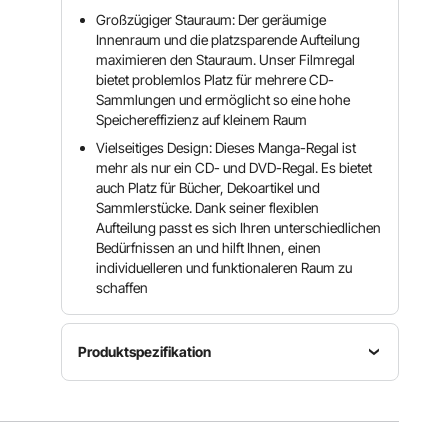
Großzügiger Stauraum: Der geräumige
Innenraum und die platzsparende Aufteilung
maximieren den Stauraum. Unser Filmregal
bietet problemlos Platz für mehrere CD-
Sammlungen und ermöglicht so eine hohe
Speichereffizienz auf kleinem Raum
Vielseitiges Design: Dieses Manga-Regal ist
mehr als nur ein CD- und DVD-Regal. Es bietet
auch Platz für Bücher, Dekoartikel und
Sammlerstücke. Dank seiner flexiblen
Aufteilung passt es sich Ihren unterschiedlichen
Bedürfnissen an und hilft Ihnen, einen
individuelleren und funktionaleren Raum zu
schaffen
Produktspezifikation
Gesamtladekapazität
198,42 lbs
Artikelmodellnummer
Artikelgewicht
/ 90 kg,
USF0030
87,08 lbs /