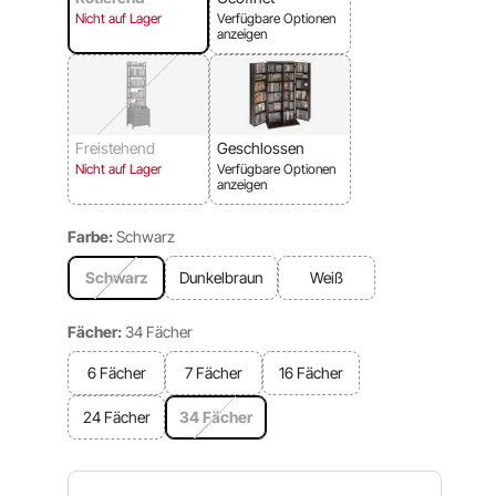
Nicht auf Lager
Verfügbare Optionen
anzeigen
Freistehend
Geschlossen
Nicht auf Lager
Verfügbare Optionen
anzeigen
Farbe:
Schwarz
Schwarz
Dunkelbraun
Weiß
Fächer:
34 Fächer
6 Fächer
7 Fächer
16 Fächer
24 Fächer
34 Fächer