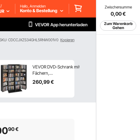
/
Hallo, Anmelden
Zwischensumme
Konto & Bestellung
UR
0,00
€
Zum Warenkorb
VEVOR App herunterladen
Gehen
SKU: CDCCJXZS34GHL5RNW001V0
Kopieren
VEVOR DVD-Schrank mit 24
Fächern,
Medienaufbewahrungsschrank
260
,99
€
Standschrank 610 x 368 x 1270
mm, Platzsparendes CD-
Schrank für CDs DVDs Bücher
Spiele-Discs, Wohnzimmer
Homeoffice Aufnahmestudio,
Schwarz
00
90
€