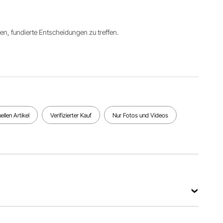
5,51 lbs /
2
39,5 kg
2,50 kg
(pro Fach)
ren, fundierte Entscheidungen zu treffen.
Produktabmessungen
18,70 x
18,70 x
64,41 Zoll
/ 475 x
475 x
1636 mm
llen Artikel
Verifizierter Kauf
Nur Fotos und Videos
Alle Spezifikationen anzeigen