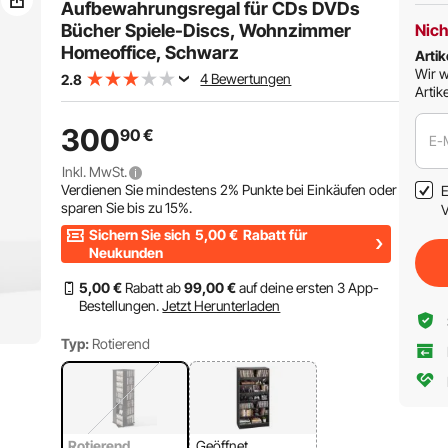
Braun
Aufnahmeraum,
Aufbewahrungsregal für CDs DVDs
Weiß
Bücher Spiele-Discs, Wohnzimmer
Nich
Homeoffice, Schwarz
Artik
Wir w
4 Bewertungen
2.8
Artike
300
90
€
E-
Inkl. MwSt.
Verdienen Sie mindestens
2%
Punkte bei Einkäufen oder
E
sparen Sie bis zu
15%
.
V
Sichern Sie sich
5,00
€
Rabatt für
Neukunden
5
,00
€
Rabatt ab
99
,00
€
auf deine ersten 3 App-
Bestellungen.
Jetzt Herunterladen
Typ:
Rotierend
Rotierend
Geöffnet