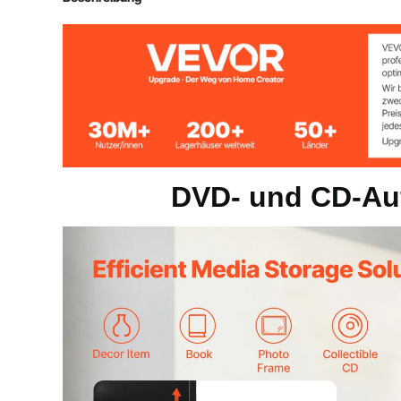
Gesamtladekapazität
198,42 lbs / 90
Artikelgewicht
87,08 lbs / 39,
Produktabmessungen
18,70 x 18,70 
DVD- und CD-Au