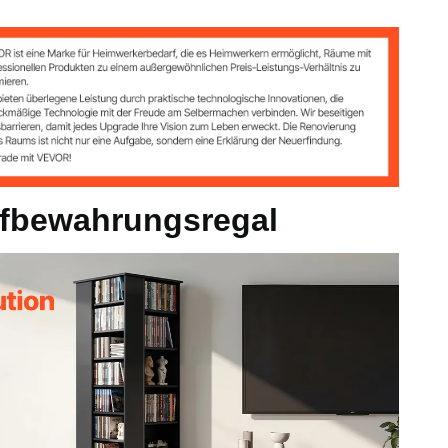
 kg, 5,51 lbs / 2,50 kg (pro Fach)
5 kg
x 64,41 Zoll / 475 x 475 x 1636 mm
fbewahrungsregal