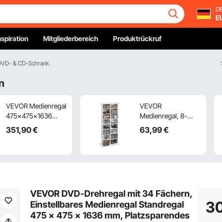
DE
E
nspiration
Mitgliederbereich
Produktrückruf
DVD- & CD-Schrank
n
VEVOR Medienregal
VEVOR
475x475x1636
Medienregal, 8-
mm, CD-Turm,
lagiges CD-Regal,
351
,90
€
63
,99
€
Drehbares
559x222x1295
Bücherregal mit 34
mm, Multimedia-
Fächern für CDs,
Aufbewahrung für
DVDs, Bücher &
CDs, DVDs, Bücher
Spiele-Discs, DVD-
& Spiele, Raumteiler
Ständer für
Schrank mit 16
VEVOR DVD-Drehregal mit 34 Fächern,
Wohnzimmer,
Fächern für
3
Einstellbares Medienregal Standregal
Homeoffice &
Wohnzimmer,
475 x 475 x 1636 mm, Platzsparendes
Aufnahmeraum,
Homeoffice,