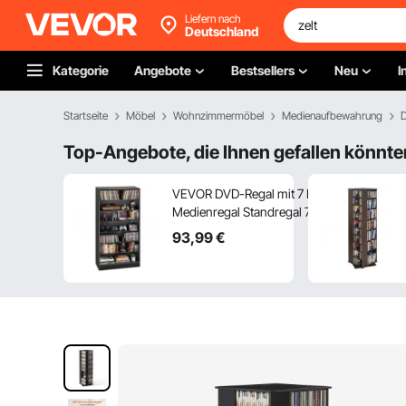
Liefern nach
Deutschland
Kategorie
Angebote
Bestsellers
Neu
I
Startseite
Möbel
Wohnzimmermöbel
Medienaufbewahrung
Top-Angebote, die Ihnen gefallen könnte
VEVOR DVD-Regal mit 7 Fächern,
Medienregal Standregal 70 x 30 x 140 cm,
Platzsparendes Aufbewahrungsregal für
93
,99
€
CDs DVDs Bücher Spiele-Discs,
Bücherregal für
Wohnzimmer/Homeoffic/Aufnahmeraum,
Schwarz