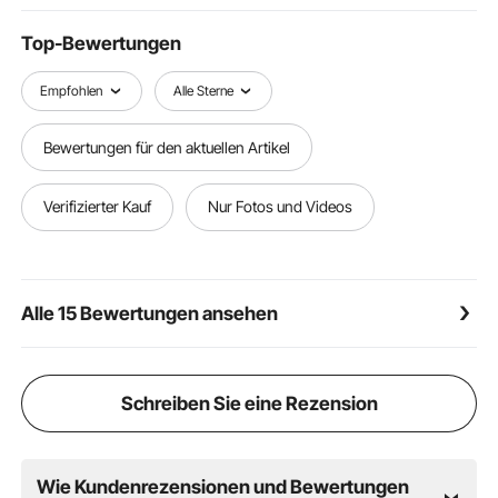
Elternfreundliche Details: Die Höhe der Schubstange
lässt sich mühelos anpassen, und der Lenker ist für
Top-Bewertungen
eine platzsparende Aufbewahrung sowie den
einfachen Transport klappbar
Empfohlen
Alle Sterne
International zertifizierte Standards: Hergestellt unter
strikter Einhaltung internationaler Standards und mit
Bewertungen für den aktuellen Artikel
CE- und CPC-Zertifizierung.
Verifizierter Kauf
Nur Fotos und Videos
Alle 15 Bewertungen ansehen
Schreiben Sie eine Rezension
Wie Kundenrezensionen und Bewertungen