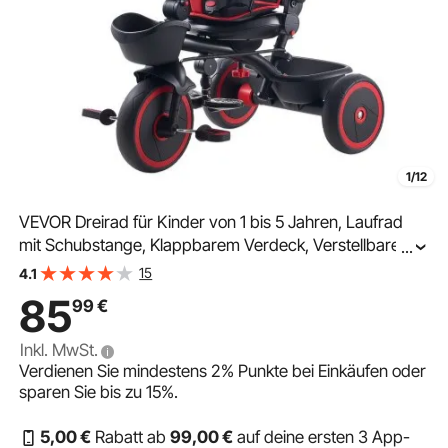
1/12
VEVOR Dreirad für Kinder von 1 bis 5 Jahren, Laufrad
mit Schubstange, Klappbarem Verdeck, Verstellbarem
...
Sitz und Aufbewahrungskorb, Kinderdreirad als
15
4.1
Geschenk für Jungen und Mädchen, Rot+Schwarz
85
99
€
Inkl. MwSt.
Verdienen Sie mindestens
2%
Punkte bei Einkäufen oder
sparen Sie bis zu
15%
.
5
,00
€
Rabatt ab
99
,00
€
auf deine ersten 3 App-