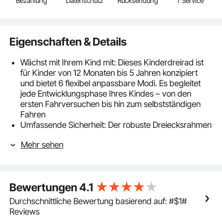
Bezahlung
Datenschutz
Rücksendung
r Service
Eigenschaften & Details
Wächst mit Ihrem Kind mit: Dieses Kinderdreirad ist
für Kinder von 12 Monaten bis 5 Jahren konzipiert
und bietet 6 flexibel anpassbare Modi. Es begleitet
jede Entwicklungsphase Ihres Kindes – von den
ersten Fahrversuchen bis hin zum selbstständigen
Fahren
Umfassende Sicherheit: Der robuste Dreiecksrahmen
und die breiten EVA-Räder minimieren das Kipprisiko.
Mehr sehen
Zwei unabhängige Hinterradbremsen, eine
Freilaufkupplung am Vorderrad sowie ein stabiler
Schutzbügel sorgen für maximale Standfestigkeit und
Schutz
Bewertungen
4.1
Anpassbares Design: Der Sitz, der Winkel der
Rückenlehne sowie der Schutzbügel sind verstellbar,
Durchschnittliche Bewertung basierend auf: #$1#
sodass jedes Kind eine bequeme und sichere
Reviews
Position auf dem Dreirad findet