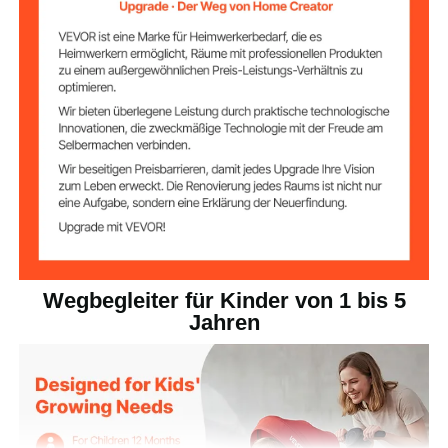
20 lbs / 9,0 kg
Nettogewicht
55 lbs / 25 kg
Belastbarkeit
1–5 Jahre
Empfohlenes Alter
CE & CPC
Zertifizierungen
4 Stufen, 32/35/37/39 Zoll
Verstellbarer
Schiebegriff
(800/900/940/980 mm)
Wegbegleiter für Kinder von 1 bis 5
Jahren