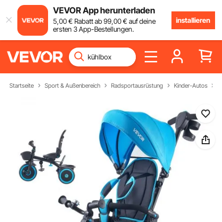
VEVOR App herunterladen
installieren
5
,00
€
Rabatt ab
99
,00
€
auf deine
ersten 3 App-Bestellungen.
Startseite
Sport & Außenbereich
Radsportausrüstung
Kinder-Autos
D