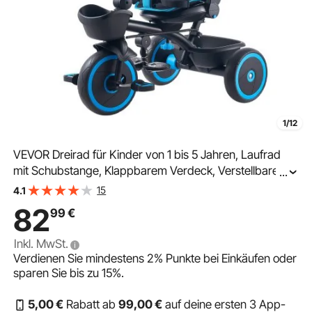
1/12
VEVOR Dreirad für Kinder von 1 bis 5 Jahren, Laufrad
mit Schubstange, Klappbarem Verdeck, Verstellbarem
...
Sitz und Aufbewahrungskorb, Kinderdreirad als
15
4.1
Geschenk für Jungen und Mädchen, Blau+Schwarz
82
99
€
Inkl. MwSt.
Verdienen Sie mindestens
2%
Punkte bei Einkäufen oder
sparen Sie bis zu
15%
.
5
,00
€
Rabatt ab
99
,00
€
auf deine ersten 3 App-