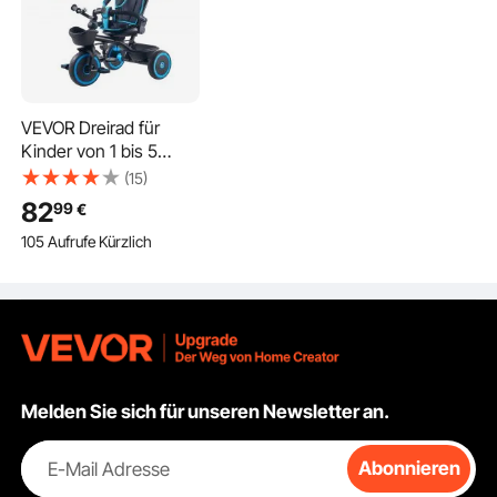
VEVOR Dreirad für
Kinder von 1 bis 5
Jahren, Laufrad mit
(15)
Schubstange,
82
99
€
Klappbarem Verdeck,
105 Aufrufe Kürzlich
Verstellbarem Sitz und
Aufbewahrungskorb,
Kinderdreirad als
Geschenk für Jungen
und Mädchen,
Blau+Schwarz
Melden Sie sich für unseren Newsletter an.
E-Mail Adresse
Abonnieren