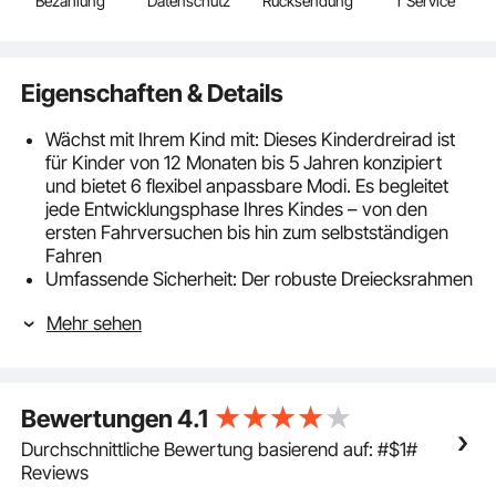
Bezahlung
Datenschutz
Rücksendung
r Service
Eigenschaften & Details
Wächst mit Ihrem Kind mit: Dieses Kinderdreirad ist
für Kinder von 12 Monaten bis 5 Jahren konzipiert
und bietet 6 flexibel anpassbare Modi. Es begleitet
jede Entwicklungsphase Ihres Kindes – von den
ersten Fahrversuchen bis hin zum selbstständigen
Fahren
Umfassende Sicherheit: Der robuste Dreiecksrahmen
und die breiten EVA-Räder minimieren das Kipprisiko.
Mehr sehen
Zwei unabhängige Hinterradbremsen, eine
Freilaufkupplung am Vorderrad sowie ein stabiler
Schutzbügel sorgen für maximale Standfestigkeit und
Schutz
Bewertungen
4.1
Anpassbares Design: Der Sitz, der Winkel der
Rückenlehne sowie der Schutzbügel sind verstellbar,
Durchschnittliche Bewertung basierend auf: #$1#
sodass jedes Kind eine bequeme und sichere
Reviews
Position auf dem Dreirad findet