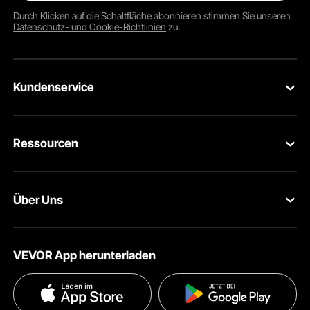
Durch Klicken auf die Schaltfläche
abonnieren
stimmen Sie unseren
Datenschutz- und Cookie-Richtlinien
zu.
Kundenservice
Kontaktieren Sie uns
Ressourcen
Rückgaben & Ersatz
Mitgliederprogramm
Ihre Bestellungen
Über Uns
Pro-Mitgliederprogramm
Ihr Konto
Über VEVOR
Partnerschaftsprogramm
Hilfe & FAQs
VEVOR App herunterladen
Nutzungsbedingungen
Influencer Programm
Versandkosten & Richtlinien
Datenschutzerklärung
Zahlungsmethoden