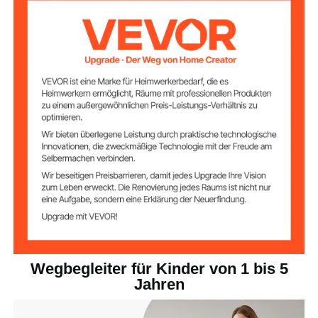
Nylon
38 x 21 x (32–39) Zoll / 970
Gesamtabmessun
gen
x 540 x (800–980) mm
20 lbs / 9,0 kg
Nettogewicht
55 lbs / 25 kg
Belastbarkeit
1–5 Jahre
Empfohlenes Alter
CE & CPC
Zertifizierungen
4 Stufen, 32/35/37/39 Zoll
Verstellbarer
Schiebegriff
(800/900/940/980 mm)
Wegbegleiter für Kinder von 1 bis 5
Jahren