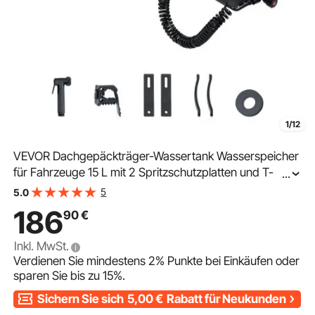
1/12
VEVOR Dachgepäckträger-Wassertank Wasserspeicher
für Fahrzeuge 15 L mit 2 Spritzschutzplatten und T-
...
Schlitz, Aluminiumtank mit hoher Druckanschluss, für
5
5.0
Kofferräume Überrollbügel Querträger
186
90
€
Inkl. MwSt.
Verdienen Sie mindestens
2%
Punkte bei Einkäufen oder
sparen Sie bis zu
15%
.
Sichern Sie sich
5,00
€
Rabatt für Neukunden