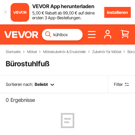
VEVOR App herunterladen
installieren
5
,00
€
Rabatt ab
99
,00
€
auf deine
ersten 3 App-Bestellungen.
Startseite
Möbel
Möbelzubehör & Ersatzteile
Zubehör für Möbel
Büro
Bürostuhlfuß
Sortieren nach:
Beliebt
Filter
0
Ergebnisse