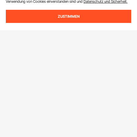
Verwendung von Cookies einverstanden sind und
Datenschutz und Sicherheit.
ZUSTIMMEN
Melden Sie sich für unseren Newsletter an.
E-Mail Adresse
Abonnieren
Durch Klicken auf die Schaltfläche
abonnieren
stimmen Sie unseren
Datenschutz- und Cookie-Richtlinien
zu.
Kundenservice
Kontaktieren Sie uns
Ressourcen
Rückgaben & Ersatz
Mitgliederprogramm