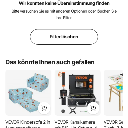
Wir konnten keine Übereinstimmung finden
Bitte versuchen Sie es mit anderen Optionen oder löschen Sie
Ihre Filter.
Filter löschen
Das könnte Ihnen auch gefallen
VEVOR Kindersofa 2 in
VEVOR Kanalkamera
VEVOR Sens