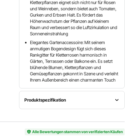
Kletterpflanzen eignet sich nicht nur für Rosen
und Weinreben, sondern bietet auch Tomaten,
Gurken und Erbsen Halt. Es fördert das
Höhenwachstum der Pflanzen auf kleinem
Raum und verbessert so die Luftzirkulation und
Sonneneinstrahlung
Elegantes Gartenaccessoire: Mit seinem
anmutigen Bogendesign fügt sich dieses
Rankgitter für Kletterrosen harmonisch in
Gärten, Terrassen oder Balkone ein. Es setzt
blühende Blumen, Kletterpflanzen und
Gemüsepflanzen gekonnt in Szene und verleiht
Ihrem Außenbereich einen charmanten Touch
Produktspezifikation
Artikelmodellnummer
Menge
Farbe
EKHPJ180
6er-Pack
Schwarz
-6
Alle Bewertungen stammen von verifizierten Käufen