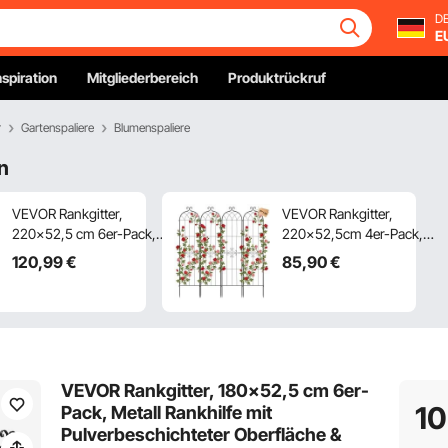
DE
E
nspiration
Mitgliederbereich
Produktrückruf
r
Gartenspaliere
Blumenspaliere
n
VEVOR Rankgitter,
VEVOR Rankgitter,
220x52,5 cm 6er-Pack,
220x52,5cm 4er-Pack,
Metall Rankhilfe mit
Metall Rankhilfe mit
120
,99
€
85
,90
€
Pulverbeschichteter
Pulverbeschichteter
Oberfläche &
Oberfläche &
Verriegelungsmechanismus,
Verriegelungsmechanismus
Kletterhilfe, Garten Spalier,
Kletterhilfe, Garten Spalier,
Pflanzengitter für Blumen,
Pflanzengitter für Blumen,
Gemüse & Rosen
Gemüse & Rosen
VEVOR Rankgitter, 180x52,5 cm 6er-
1
Pack, Metall Rankhilfe mit
Pulverbeschichteter Oberfläche &