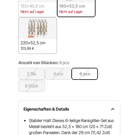
152x40,5 cm
180x52,5 cm
Nicht auf Lager
Nicht auf Lager
220x52,5 cm
120,99
€
Anzahl von Stücken:
6 pcs
2 Stk.
4 pcs
6 pcs
8 Stück
Eigenschaften & Details
Stabiler Halt: Dieses 6-teilige Rankgitter-Set aus
Metall besteht aus 52,5 x 180 cm (20 x 71 Zoll)
großen Paneelen. Dank der 29 cm (11,42 Zoll)