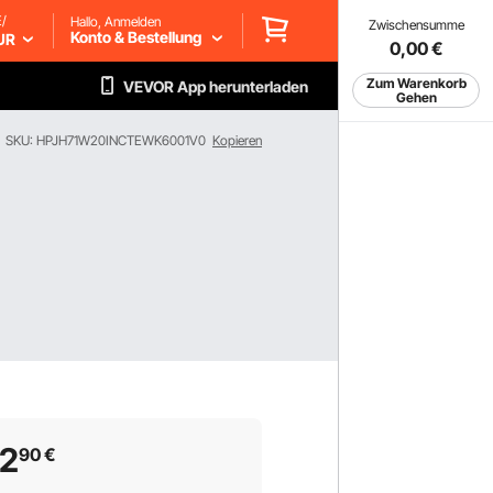
/
Hallo, Anmelden
Zwischensumme
Konto & Bestellung
UR
0,00
€
Zum Warenkorb
VEVOR App herunterladen
Gehen
SKU: HPJH71W20INCTEWK6001V0
Kopieren
,
02
90
€