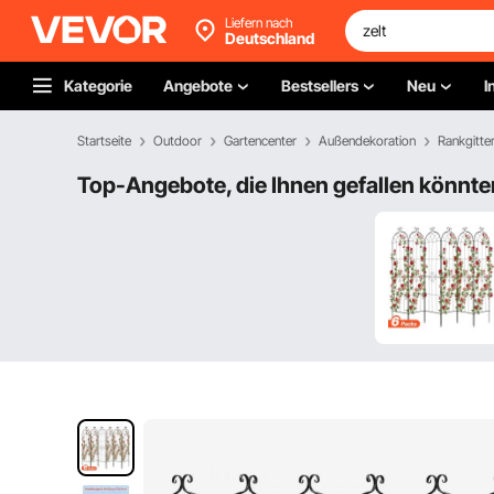
Liefern nach
Deutschland
Kategorie
Angebote
Bestsellers
Neu
I
Startseite
Outdoor
Gartencenter
Außendekoration
Rankgitte
Top-Angebote, die Ihnen gefallen könnte