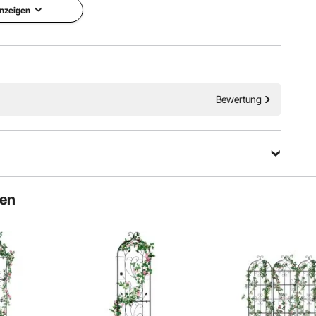
um Ranken und Wachsen.
nzeigen
Bewertung
ten
,5 Zoll) dickem Kohlenstoffstahl gefertigt und mit einer
Die 29 cm (11,42 Zoll) langen Erdspieße verankern sich
d sorgen so für einen stabilen, kippsicheren Halt.