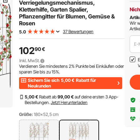
Verriegelungsmechanismus,
Kletterhilfe, Garten Spalier,
Nich
Pflanzengitter für Blumen, Gemüse &
Artik
Rosen
Wir w
Artike
37 Bewertungen
5.0
E-
102
90
€
E
Inkl. MwSt.
V
Verdienen Sie mindestens
2%
Punkte bei Einkäufen oder
sparen Sie bis zu
15%
.
Sichern Sie sich
5,00
€
Rabatt für
Neukunden
5
,00
€
Rabatt ab
99
,00
€
auf deine ersten 3 App-
Bestellungen.
Jetzt Herunterladen
Größe:
180x52,5 cm