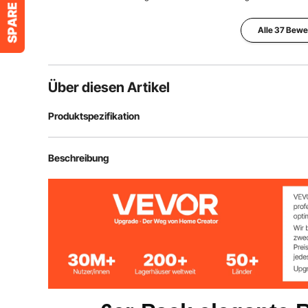
Alle 37 Bew
Über diesen Artikel
Produktspezifikation
Artikelmodellnummer
EKHPJ180-6
Beschreibung
Menge
6er-Pack
Farbe
Schwarz
Hauptmaterial
Stahl Q195