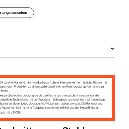
Länge des
Hauptmaterial
Artikelgewicht
Erdspießes
Stahl
22,49 lbs
ertungen ansehen
11,42 Zoll /
Q195
/ 10,2 kg
29 cm
Alle Spezifikationen anzeigen