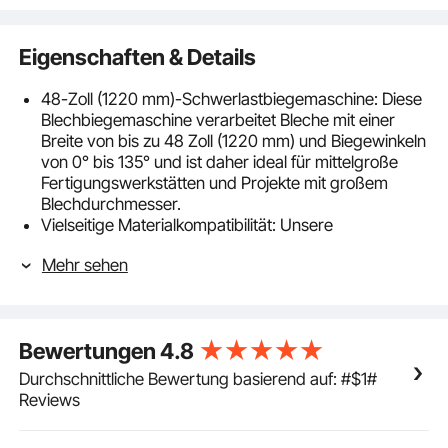
Eigenschaften & Details
48-Zoll (1220 mm)-Schwerlastbiegemaschine: Diese
Blechbiegemaschine verarbeitet Bleche mit einer
Breite von bis zu 48 Zoll (1220 mm) und Biegewinkeln
von 0° bis 135° und ist daher ideal für mittelgroße
Fertigungswerkstätten und Projekte mit großem
Blechdurchmesser.
Vielseitige Materialkompatibilität: Unsere
Schwenkbiegemaschine ist mit Weichstahl, Edelstahl,
Mehr sehen
Kupfer und Aluminium kompatibel. Sie kann
Weichstahl der Stärke 12 (2,5 mm) biegen – für
anspruchsvolle Aufgaben.
Anpassbare Matrizenkonfiguration: Diese
Bewertungen
4.8
Blechbiegemaschine verfügt über 8 segmentierte
Finger (3 Zoll (7,62 cm) x 4 Stück, 4 Zoll (10,16 cm) x 3
Durchschnittliche Bewertung basierend auf: #$1#
Stück, 25 Zoll (63,5 cm) x 1 Stück), die für präzise,
Reviews
segmentierte Biegungen frei angeordnet werden
können. Ideal für die Herstellung von elektrischen