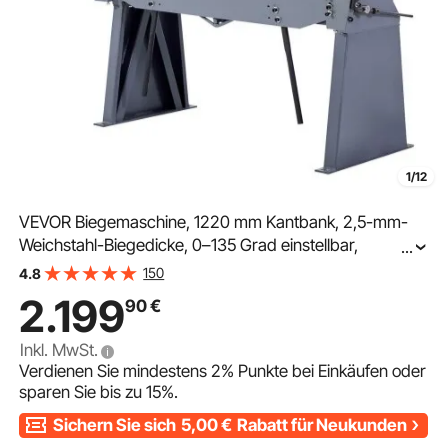
1/12
VEVOR Biegemaschine, 1220 mm Kantbank, 2,5-mm-
Weichstahl-Biegedicke, 0–135 Grad einstellbar,
...
Blechbieger, Schwenkbiegemaschine mit 8 Fingern,
150
4.8
Blechbiegemaschine für präzises Biegen
2.199
90
€
Inkl. MwSt.
Verdienen Sie mindestens
2%
Punkte bei Einkäufen oder
sparen Sie bis zu
15%
.
Sichern Sie sich
5,00
€
Rabatt für Neukunden