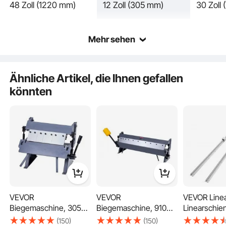
48 Zoll (1220 mm)
12 Zoll (305 mm)
30 Zoll
Mehr sehen
Ähnliche Artikel, die Ihnen gefallen
könnten
Die Blechbiegemaschine verfügt über 8 abnehmbare Finger in verschiedenen
Größen, die frei angeordnet werden können, um Hindernisse am Werkstück zu
vermeiden. Ideal zum Formen von Bodenverstärkungskanälen, gewellten LKW-
Ladeflächen, Ladeflächenköpfen und Innenkotflügeln.
VEVOR
VEVOR
VEVOR Line
Biegemaschine, 305
Biegemaschine, 910
Linearschien
mm Kantbank, 1-mm-
mm Kantbank, 1,5-
SBR20-22
(150)
(150)