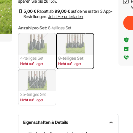
sparen Sie bis zu
15%
.
E
V
5
,00
€
Rabatt ab
99
,00
€
auf deine ersten 3 App-
Bestellungen.
Jetzt Herunterladen
Anzahl pro Set:
8-teiliges Set
4-teiliges Set
8-teiliges Set
Nicht auf Lager
Nicht auf Lager
25-teiliges Set
Nicht auf Lager
Eigenschaften & Details