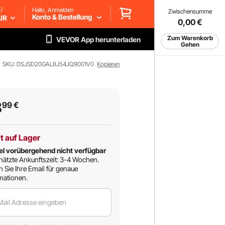
/
Hallo, Anmelden
Zwischensumme
Konto & Bestellung
UR
0,00
€
Zum Warenkorb
VEVOR App herunterladen
Gehen
SKU: DSJSD20GAL8J54JQ9001V0
Kopieren
8
99
€
t auf Lager
el vorübergehend nicht verfügbar
ätzte Ankunftszeit: 3-4 Wochen.
n Sie Ihre Email für genaue
mationen.
Mail Adresse eingeben