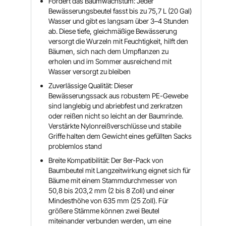
Fördert das Baumwachstum: Jeder
Bewässerungsbeutel fasst bis zu 75,7 L (20 Gal)
Wasser und gibt es langsam über 3–4 Stunden
ab. Diese tiefe, gleichmäßige Bewässerung
versorgt die Wurzeln mit Feuchtigkeit, hilft den
Bäumen, sich nach dem Umpflanzen zu
erholen und im Sommer ausreichend mit
Wasser versorgt zu bleiben
Zuverlässige Qualität: Dieser
Bewässerungssack aus robustem PE-Gewebe
sind langlebig und abriebfest und zerkratzen
oder reißen nicht so leicht an der Baumrinde.
Verstärkte Nylonreißverschlüsse und stabile
Griffe halten dem Gewicht eines gefüllten Sacks
problemlos stand
Breite Kompatibilität: Der 8er-Pack von
Baumbeutel mit Langzeitwirkung eignet sich für
Bäume mit einem Stammdurchmesser von
50,8 bis 203,2 mm (2 bis 8 Zoll) und einer
Mindesthöhe von 635 mm (25 Zoll). Für
größere Stämme können zwei Beutel
miteinander verbunden werden, um eine