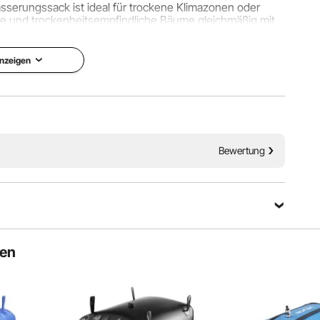
sserungssack ist ideal für trockene Klimazonen oder
nge und trockenheitsempfindliche Bäume gleichmäßig mit
einer höheren Überlebensrate bei.
nzeigen
Bewertung
ten
einfach das restliche Wasser abgießen, gründlich an der
en Ort aufbewahren, damit er für den nächsten
yklus bereit ist.