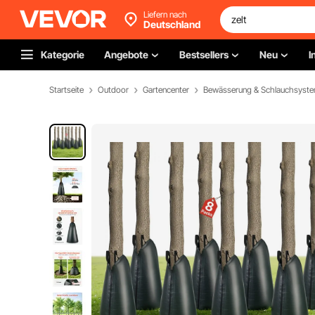
Liefern nach
Deutschland
Kategorie
Angebote
Bestsellers
Neu
I
Startseite
Outdoor
Gartencenter
Bewässerung & Schlauchsyst