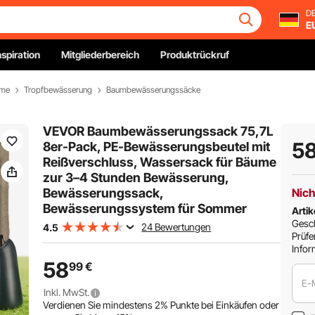
DE
E
nspiration
Mitgliederbereich
Produktrückruf
eme
Tropfbewässerung
Baumbewässerungssäcke
VEVOR Baumbewässerungssack 75,7L
5
8er-Pack, PE-Bewässerungsbeutel mit
Reißverschluss, Wassersack für Bäume
zur 3–4 Stunden Bewässerung,
Bewässerungssack,
Nich
Bewässerungssystem für Sommer
Artik
Gesch
24 Bewertungen
4.5
Prüfe
Infor
58
99
€
E-
Inkl. MwSt.
Verdienen Sie mindestens
2%
Punkte bei Einkäufen oder