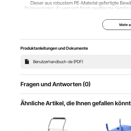
Dieser aus robustem PE-Material gefertigte Bewä
Dürreperioden. Er versorgt frisch gepflanzte Setzli
Feuchtigkeit und trägt so zu 
Mehr a
Produktanleitungen und Dokumente
Benutzerhandbuch-de (PDF)
Fragen und Antworten (0)
Typische Fragen, die zu Produkten gestellt werden:
Ähnliche Artikel, die Ihnen gefallen könn
Ist das Produkt haltbar? ...
Stellen Sie die erste Frage
Der Baumbeutel ist wiederverwendbar. Nach Gebrauch 
Luft trocknen lassen und an einem trocken
Bewässerungsz