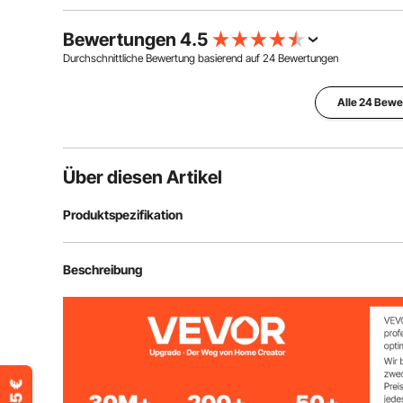
Bewertungen 4.5
Durchschnittliche Bewertung basierend auf
24
Bewertungen
Alle 24 Bew
Über diesen Artikel
Produktspezifikation
Artikelmodellnummer
TWB-20gal-D
Beschreibung
Set-Menge
4er-Pack
Fassungsvermögen (je)
20 Gal / 75,7 L