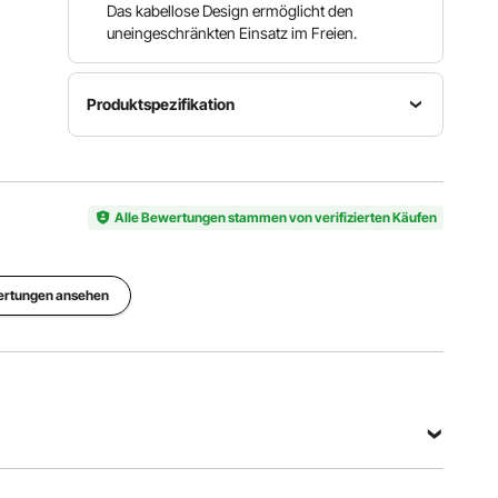
Das kabellose Design ermöglicht den
uneingeschränkten Einsatz im Freien.
Produktspezifikation
Artikelmodellnummer
Motortakt
Hubraum
4300
2-Takt
43 ccm
Alle Bewertungen stammen von verifizierten Käufen
Motordrehzahl
1,25
ertungen ansehen
kW/8.500
Kraftstofftankinhalt
Leistung
U/min;
30 fl.oz. /
1,75 PS
max.
850 ml
12.000
U/min
Alle Spezifikationen anzeigen