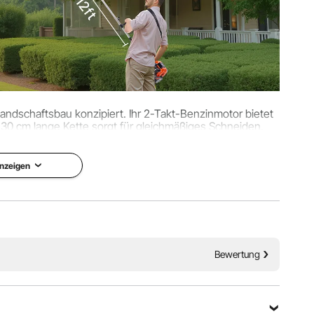
der
m
andschaftsbau konzipiert. Ihr 2-Takt-Benzinmotor bietet
Die 30 cm lange Kette sorgt für gleichmäßiges Schneiden,
hneiden aus verschiedenen Winkeln erleichtert.
nzeigen
Bewertung