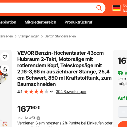
DE
E
nspiration
Mitgliederbereich
Produktrückruf
tensägen
Stangensägen
Benzin Stangensägen
VEVOR Benzin-Hochentaster 43ccm
16
Hubraum 2-Takt, Motorsäge mit
rotierendem Kopf, Teleskopsäge mit
2,16-3,66 m ausziehbarer Stange, 25,4
K
cm Schwert, 850 ml Kraftstofftank, zum
Liefe
Baumschneiden
mögli
304 Bewertungen
4.1
Auf 
167
90
€
Inkl. MwSt.
Verdienen Sie mindestens
2%
Punkte bei Einkäufen oder