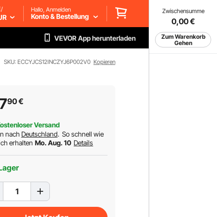
/
Hallo, Anmelden
Zwischensumme
Konto & Bestellung
UR
0,00
€
Zum Warenkorb
VEVOR App herunterladen
Gehen
SKU: ECCYJCS12INCZYJ6P002V0
Kopieren
7
90
€
ostenloser Versand
rn nach
Deutschland
.
So schnell wie
ch erhalten
Mo. Aug. 10
Details
Lager