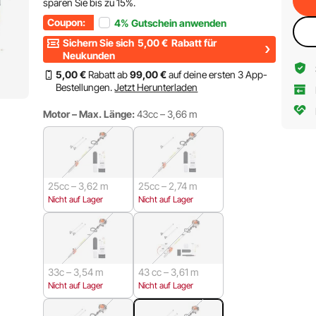
sparen Sie bis zu
15%
.
Coupon:
4%
Gutschein anwenden
Sichern Sie sich
5,00
€
Rabatt für
Neukunden
5
,00
€
Rabatt ab
99
,00
€
auf deine ersten 3 App-
Bestellungen.
Jetzt Herunterladen
Motor – Max. Länge:
43cc – 3,66 m
25cc – 3,62 m
25cc – 2,74 m
Nicht auf Lager
Nicht auf Lager
33c – 3,54 m
43 cc – 3,61 m
Nicht auf Lager
Nicht auf Lager