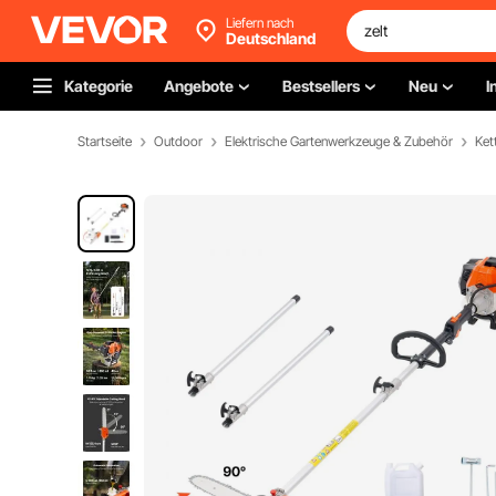
Liefern nach
Deutschland
Kategorie
Angebote
Bestsellers
Neu
I
Startseite
Outdoor
Elektrische Gartenwerkzeuge & Zubehör
Ket