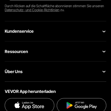
Durch Klicken auf die Schaltfläche
abonnieren
stimmen Sie unseren
Datenschutz- und Cookie-Richtlinien
zu.
Kundenservice
Kontaktieren Sie uns
Ressourcen
Rückgaben & Ersatz
Mitgliederprogramm
Ihre Bestellungen
Über Uns
Pro-Mitgliederprogramm
Ihr Konto
Über VEVOR
Partnerschaftsprogramm
Hilfe & FAQs
VEVOR App herunterladen
Nutzungsbedingungen
Influencer Programm
Versandkosten & Richtlinien
Datenschutzerklärung
Zahlungsmethoden