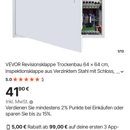
1/13
VEVOR Revisionsklappe Trockenbau 64 x 64 cm,
Inspektionsklappe aus Verzinktem Stahl mit Schloss,
...
Wartungsklappe für Deckenmontage (Sanitär & Elektro),
5
5.0
Einbaumaß 62 x 62 cm, Weiße Revisionstür
41
90
€
Inkl. MwSt.
Verdienen Sie mindestens
2%
Punkte bei Einkäufen oder
sparen Sie bis zu
15%
.
5
,00
€
Rabatt ab
99
,00
€
auf deine ersten 3 App-