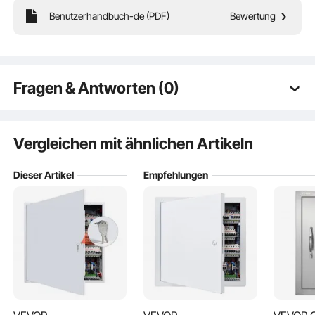
Benutzerhandbuch-de (PDF)
Bewertung
Biegbares Design
Fragen & Antworten (0)
Typische Fragen zu Produkten:
Ist das Produkt langlebig? ...
Vergleichen mit ähnlichen Artikeln
Dieser Artikel
Empfehlungen
Stellen Sie die erste Frage
Schritt 1-3