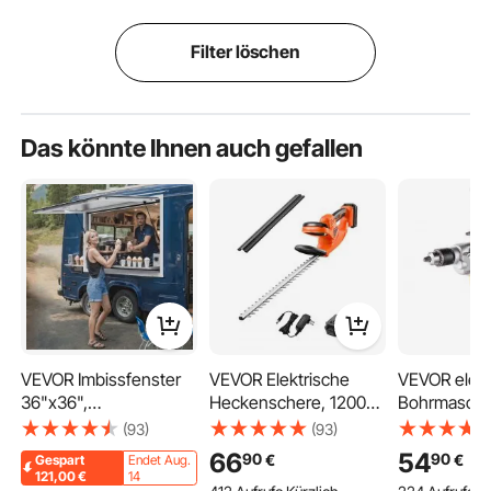
Filter löschen
Das könnte Ihnen auch gefallen
VEVOR Imbissfenster
VEVOR Elektrische
VEVOR elekt
36"x36",
Heckenschere, 1200
Bohrmaschi
Servicefenster aus
U/min, Heckentrimmer
mit Mixer
(93)
(93)
Aluminiumlegierung für
für niedrige Äste, 20 V
Bohrmaschi
66
54
90
90
€
€
Gespart
Endet Aug.
Imbisswagen mit
2 A Akku,
r Set 850 U/
121,00
€
14