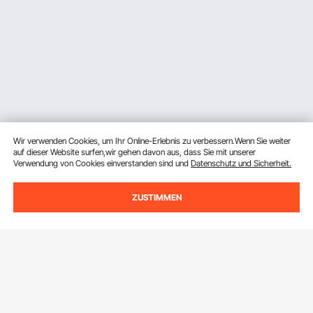
Wir verwenden Cookies, um Ihr Online-Erlebnis zu verbessern.Wenn Sie weiter
auf dieser Website surfen,wir gehen davon aus, dass Sie mit unserer
Verwendung von Cookies einverstanden sind und
Datenschutz und Sicherheit.
Melden Sie sich für unseren Newsletter an.
ZUSTIMMEN
E-Mail Adresse
Abonnieren
Durch Klicken auf die Schaltfläche
abonnieren
stimmen Sie unseren
Datenschutz- und Cookie-Richtlinien
zu.