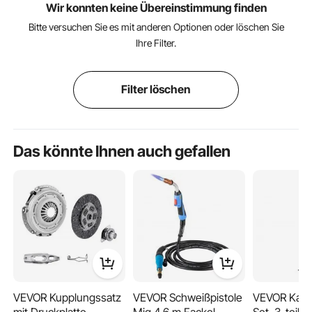
Wir konnten keine Übereinstimmung finden
Bitte versuchen Sie es mit anderen Optionen oder löschen Sie
Ihre Filter.
Filter löschen
Das könnte Ihnen auch gefallen
VEVOR Kupplungssatz
VEVOR Schweißpistole
VEVOR Kami